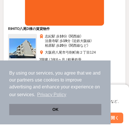
RIHITO八尾D棟の賃貸物件
志紀駅 歩
10
分 （関西線）
法善寺駅 歩
19
分 （近鉄大阪線）
柏原駅 歩
20
分 （関西線
など
）
大阪府八尾市弓削町南２丁目124
3階建 / 3年6ヶ月 / 軽量鉄骨
すべての写真
By using our services, you agree that we and
駐車場あり
駐輪場あり
宅配ボックス
our
partners
use cookies to improve
advertising and enhance your experience on
9.3
万円
アプリに切り替えて、サクサクお部屋探し
our services.
Privacy Policy
（管理費6,500円）
会員登録なしですぐ使える。マップ検索やお気に入り保存など、
不要
120,000円
敷
礼
アプリ限定の便利な機能が使えます！
OK
1階 / 2LDK / 54.59㎡
Web版で続行
アプリを開く
市区町村を変更
絞り込み条件を変更
物件詳細を見る