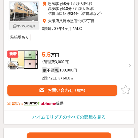
恩智駅 歩
8
分 （近鉄大阪線）
高安駅 歩
13
分 （近鉄大阪線）
信貴山口駅 歩
24
分 （信貴線
など
）
大阪府八尾市恩智北町2丁目
すべての写真
3階建 / 37年4ヶ月 / ALC
駐輪場あり
5.5
新着
万円
（管理費3,000円）
不要
100,000円
敷
礼
2階 / 2LDK / 60.0㎡
お問い合わせ
（無料）
提供
ハイムモリグチのすべての部屋を見る