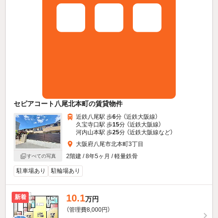
セピアコート八尾北本町の賃貸物件
近鉄八尾駅 歩
6
分 （近鉄大阪線）
久宝寺口駅 歩
15
分 （近鉄大阪線）
河内山本駅 歩
25
分 （近鉄大阪線
など
）
大阪府八尾市北本町3丁目
2階建 / 8年5ヶ月 / 軽量鉄骨
すべての写真
駐車場あり
駐輪場あり
10.1
新着
万円
（管理費8,000円）