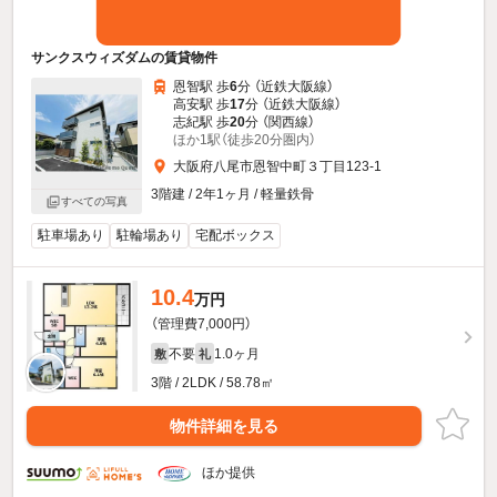
サンクスウィズダムの賃貸物件
恩智駅 歩
6
分 （近鉄大阪線）
高安駅 歩
17
分 （近鉄大阪線）
志紀駅 歩
20
分 （関西線）
ほか1駅（徒歩20分圏内）
大阪府八尾市恩智中町３丁目123-1
3階建 / 2年1ヶ月 / 軽量鉄骨
すべての写真
駐車場あり
駐輪場あり
宅配ボックス
10.4
万円
（管理費7,000円）
不要
1.0ヶ月
敷
礼
3階 / 2LDK / 58.78㎡
物件詳細を見る
ほか提供