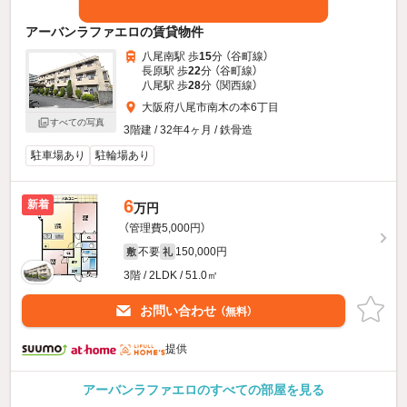
アーバンラファエロの賃貸物件
八尾南駅 歩
15
分 （谷町線）
長原駅 歩
22
分 （谷町線）
八尾駅 歩
28
分 （関西線）
大阪府八尾市南木の本6丁目
すべての写真
3階建 / 32年4ヶ月 / 鉄骨造
駐車場あり
駐輪場あり
6
新着
万円
（管理費5,000円）
不要
150,000円
敷
礼
3階 / 2LDK / 51.0㎡
お問い合わせ
（無料）
提供
アーバンラファエロのすべての部屋を見る