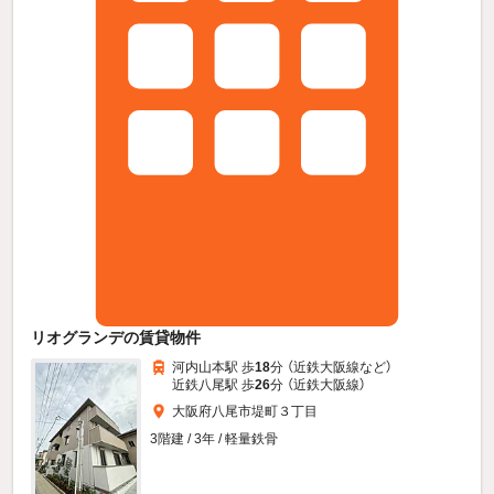
リオグランデの賃貸物件
河内山本駅 歩
18
分 （近鉄大阪線
など
）
近鉄八尾駅 歩
26
分 （近鉄大阪線）
大阪府八尾市堤町３丁目
3階建 / 3年 / 軽量鉄骨