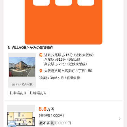
N-VILLAGEたかみの賃貸物件
近鉄八尾駅 歩
15
分 （近鉄大阪線）
八尾駅 歩
15
分 （関西線）
高安駅 歩
20
分 （近鉄大阪線）
大阪府八尾市高美町３丁目1-50
2階建 / 3年6ヶ月 / 軽量鉄骨
すべての写真
駐車場あり
駐輪場あり
8.6
万円
（管理費4,000円）
不要
100,000円
敷
礼