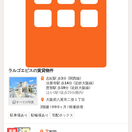
ラルゴエビスの賃貸物件
志紀駅 歩
3
分 （関西線）
法善寺駅 歩
14
分 （近鉄大阪線）
恩智駅 歩
19
分 （近鉄大阪線）
ほか1駅（徒歩20分圏内）
大阪府八尾市二俣１丁目
すべての写真
3階建 / 8年6ヶ月 / 軽量鉄骨
駐車場あり
駐輪場あり
宅配ボックス
9.7
新着