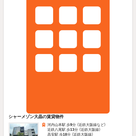
シャーメゾン大晶の賃貸物件
河内山本駅 歩
9
分 （近鉄大阪線
など
）
近鉄八尾駅 歩
13
分 （近鉄大阪線）
高安駅 歩
18
分 （近鉄大阪線）