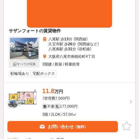
サザンフォートの賃貸物件
八尾駅 歩
13
分 （関西線）
久宝寺駅 歩
26
分 （関西線
など
）
八尾南駅 歩
31
分 （谷町線）
大阪府八尾市南植松町4丁目
3階建 / 新築 / 軽量鉄骨
すべての写真
駐輪場あり
宅配ボックス
11.8
万円
（管理費7,500円）
不要
177,000円
敷
礼
3階 / 2LDK / 57.04㎡
お問い合わせ
（無料）