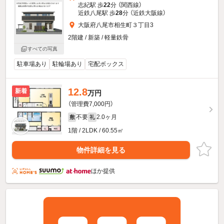
志紀駅 歩
22
分 （関西線）
近鉄八尾駅 歩
28
分 （近鉄大阪線）
大阪府八尾市相生町３丁目3
2階建 / 新築 / 軽量鉄骨
すべての写真
駐車場あり
駐輪場あり
宅配ボックス
12.8
新着
万円
（管理費7,000円）
不要
2.0ヶ月
敷
礼
1階 / 2LDK / 60.55㎡
物件詳細を見る
ほか提供