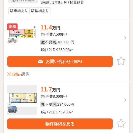
3階建 / 1年8ヶ月 / 軽量鉄骨
駐車場あり
駐輪場あり
11.4
新着
万円
（管理費7,500円）
不要
100,000円
敷
礼
1階 / 2LDK / 59.08㎡
お問い合わせ
（無料）
提供
11.7
万円
（管理費8,000円）
不要
234,000円
敷
礼
1階 / 2LDK / 59.08㎡
物件詳細を見る