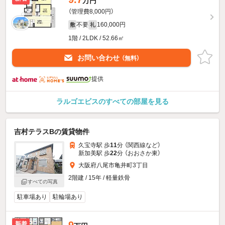
万円
（管理費8,000円）
不要
160,000円
敷
礼
1階 / 2LDK / 52.66㎡
お問い合わせ
（無料）
提供
ラルゴエビスのすべての部屋を見る
吉村テラスBの賃貸物件
久宝寺駅 歩
11
分 （関西線
など
）
新加美駅 歩
22
分 （おおさか東）
大阪府八尾市亀井町3丁目
2階建 / 15年 / 軽量鉄骨
すべての写真
駐車場あり
駐輪場あり
新着