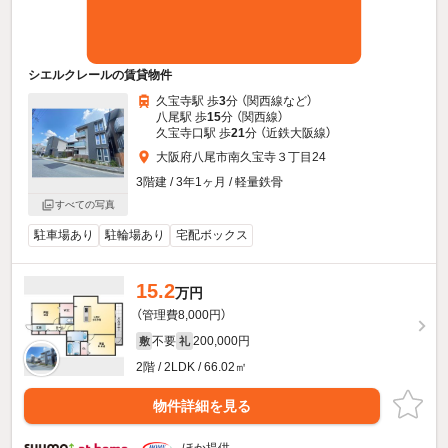
シエルクレールの賃貸物件
久宝寺駅 歩
3
分 （関西線
など
）
八尾駅 歩
15
分 （関西線）
久宝寺口駅 歩
21
分 （近鉄大阪線）
大阪府八尾市南久宝寺３丁目24
3階建 / 3年1ヶ月 / 軽量鉄骨
すべての写真
駐車場あり
駐輪場あり
宅配ボックス
15.2
万円
（管理費8,000円）
不要
200,000円
敷
礼
2階 / 2LDK / 66.02㎡
物件詳細を見る