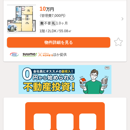
10
万円
（管理費7,000円）
不要
1.0ヶ月
敷
礼
1階 / 2LDK / 55.08㎡
物件詳細を見る
ほか提供