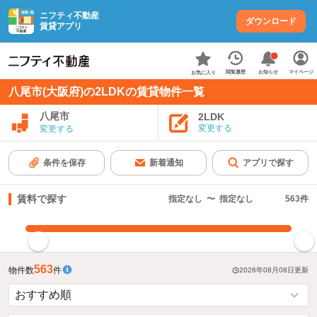
ニフティ不動産
ダウンロード
賃貸アプリ
お知らせ
閲覧履歴
マイページ
お気に入り
八尾市(大阪府)の2LDKの賃貸物件一覧
八尾市
2LDK
変更する
変更する
条件を保存
新着通知
アプリで探す
賃料で探す
指定なし
〜
指定なし
563
件
指定した賃料で絞り込む
563
物件数
件
2026年08月08日
更新