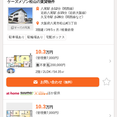
ケーズメゾン松山の賃貸物件
八尾駅 歩
12
分 （関西線）
近鉄八尾駅 歩
15
分 （近鉄大阪線）
久宝寺駅 歩
26
分 （関西線
など
）
大阪府八尾市松山町1丁目
すべての写真
3階建 / 3年5ヶ月 / 軽量鉄骨
駐車場あり
駐輪場あり
宅配ボックス
10.3
万円
（管理費7,000円）
不要
200,000円
敷
礼
2階 / 2LDK / 54.35㎡
お問い合わせ
（無料）
ほか提供
10.3
万円
（管理費7,000円）