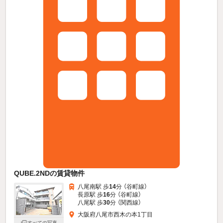
QUBE.2NDの賃貸物件
八尾南駅 歩
14
分 （谷町線）
長原駅 歩
16
分 （谷町線）
八尾駅 歩
30
分 （関西線）
大阪府八尾市西木の本1丁目
すべての写真