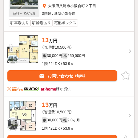
大阪府八尾市小阪合町２丁目
3階建 / 新築 / 鉄骨造
すべての写真
駐車場あり
駐輪場あり
宅配ボックス
13
万円
（管理費10,500円）
30,000円
260,000円
敷
礼
1階 / 2LDK / 53.9㎡
お問い合わせ
（無料）
ほか提供
13
万円
（管理費10,500円）
30,000円
2.0ヶ月
敷
礼
1階 / 2LDK / 53.9㎡