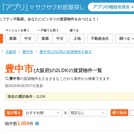
、ニフティ不動産。あなたにピッタリの賃貸物件をみつけよう！
マンションを買う
一戸建てを買う
建てる
新築
中古
新築
中古
土地
不動産会社
調べる
大阪府
豊中市
豊中市の2LDKの賃貸物件を探す
豊中市
(大阪府)の2LDKの賃貸物件一覧
豊中市
の賃貸物件をさまざまなこだわり条件から検索できます。
2026年08月07日
更新
現在の選択条件：
2LDK
絞り込み
並び替え
＆
1,004
物件数
件