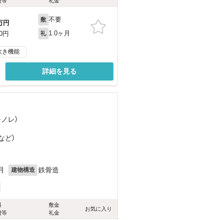
費等
礼金
不要
敷
万円
1.0ヶ月
00円
礼
炊き機能
詳細を見る
モノレ）
）
など
）
月
鉄骨造
建物構造
料
敷金
お気に入り
費等
礼金