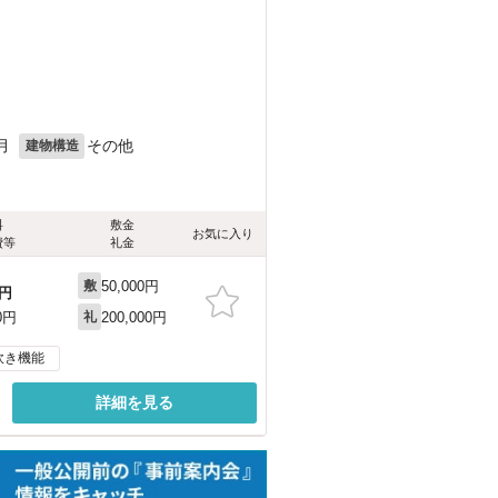
）
）
月
その他
建物構造
料
敷金
お気に入り
費等
礼金
50,000円
敷
円
200,000円
0円
礼
炊き機能
詳細を見る