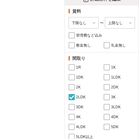
賃料
〜
管理費など込み
敷金無し
礼金無し
間取り
1R
1K
1DK
1LDK
2K
2DK
2LDK
3K
3DK
3LDK
4K
4DK
4LDK
5DK
5LDK以上