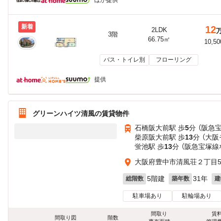
ほか提供
新着
12
2LDK
3階
66.75㎡
10,5
バス・トイレ別
フローリング
提供
グリーンハイツ清風の賃貸物件
石橋阪大前駅 歩
5
分 （阪急
柴原阪大前駅 歩
13
分 （大阪
蛍池駅 歩
13
分 （阪急宝塚線
大阪府豊中市清風荘２丁目5-
5階建
31年
総階数
築年数
建
駐車場あり
駐輪場あり
間取り
賃
間取り図
階数