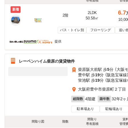
専有面積
管理
新着
6.7
2LDK
2階
50.58㎡
10,0
バス・トイレ別
フローリング
追い
提供
レーベンハイム柴原の賃貸物件
柴原阪大前駅 歩
5
分 （大阪
豊中駅 歩
19
分 （阪急宝塚線
蛍池駅 歩
19
分 （阪急宝塚線
大阪府豊中市柴原町２丁目
4階建
32年2ヶ
総階数
築年数
駐車場あり
駐輪場あり
間取り
賃
間取り図
階数
専有面積
管理