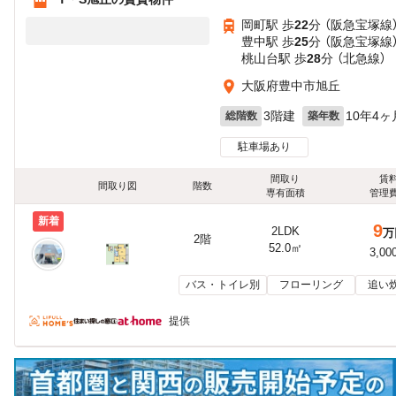
岡町駅 歩
22
分 （阪急宝塚線
豊中駅 歩
25
分 （阪急宝塚線
桃山台駅 歩
28
分 （北急線）
大阪府豊中市旭丘
3階建
10年4ヶ
総階数
築年数
駐車場あり
間取り
賃
間取り図
階数
専有面積
管理
新着
9
2LDK
万
2階
52.0㎡
3,00
バス・トイレ別
フローリング
追い
提供