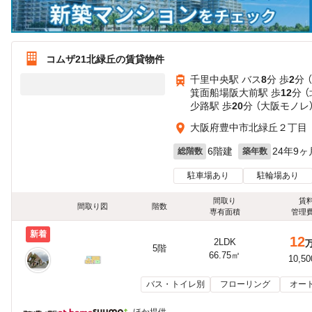
コムザ21北緑丘の賃貸物件
千里中央駅 バス
8
分 歩
2
分 
箕面船場阪大前駅 歩
12
分 
少路駅 歩
20
分 （大阪モノレ
大阪府豊中市北緑丘２丁目
6階建
24年9ヶ
総階数
築年数
駐車場あり
駐輪場あり
間取り
賃
間取り図
階数
専有面積
管理
新着
12
2LDK
5階
66.75㎡
10,5
バス・トイレ別
フローリング
オー