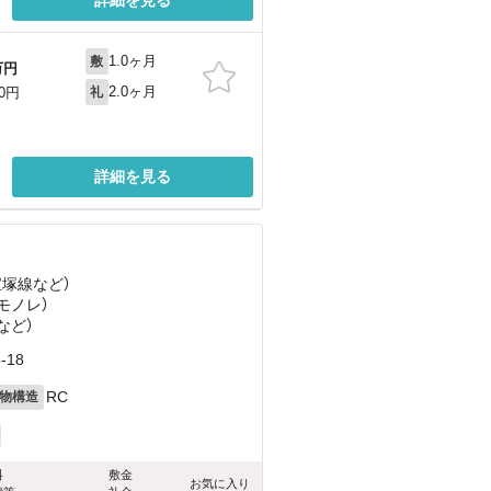
1.0ヶ月
敷
万円
2.0ヶ月
00円
礼
詳細を見る
宝塚線
など
）
モノレ）
など
）
18
RC
物構造
料
敷金
お気に入り