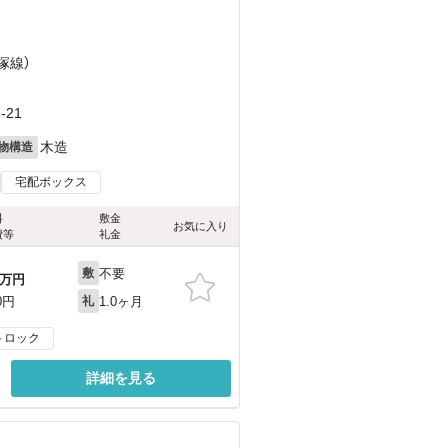
）
塚線）
）
21
木造
物構造
宅配ボックス
料
敷金
お気に入り
費等
礼金
不要
敷
万円
1.0ヶ月
0円
礼
トロック
詳細を見る