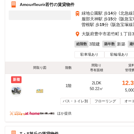
Amourfleurir若竹の賃貸物件
緑地公園駅 歩
14
分 （北急線
服部天神駅 歩
15
分 （阪急宝
曽根駅 歩
19
分 （阪急宝塚線
大阪府豊中市若竹町１丁目3-
3階建
新築
総階数
築年数
建
駐車場あり
駐輪場あり
間取り
賃
間取り図
階数
専有面積
管理
新着
12.3
2LDK
1階
50.22㎡
5,00
バス・トイレ別
フローリング
オー
ほか提供
T・S旭丘の賃貸物件