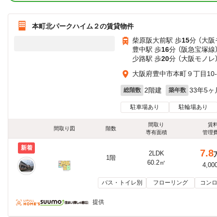
本町北パークハイム２の賃貸物件
柴原阪大前駅 歩
15
分 （大阪
豊中駅 歩
16
分 （阪急宝塚線
少路駅 歩
20
分 （大阪モノレ
大阪府豊中市本町９丁目10-
2階建
33年5ヶ
総階数
築年数
駐車場あり
駐輪場あり
間取り
賃
間取り図
階数
専有面積
管理
新着
7.8
2LDK
1階
60.2㎡
4,00
バス・トイレ別
フローリング
コンロ
提供