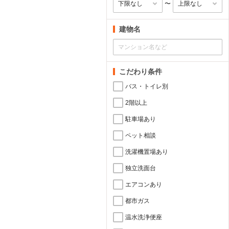
〜
建物名
こだわり条件
バス・トイレ別
2階以上
駐車場あり
ペット相談
洗濯機置場あり
独立洗面台
エアコンあり
都市ガス
温水洗浄便座