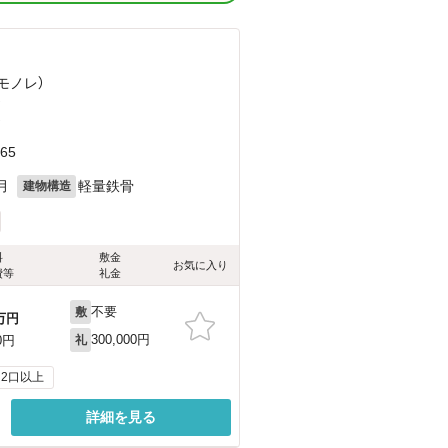
モノレ）
）
）
65
月
軽量鉄骨
建物構造
料
敷金
お気に入り
費等
礼金
不要
敷
万円
300,000円
0円
礼
2口以上
詳細を見る