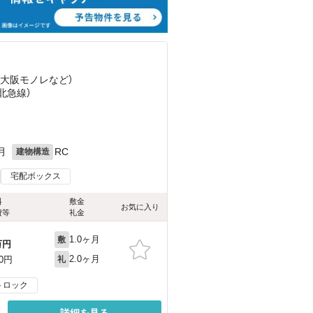
（大阪モノレ
など
）
（北急線）
）
月
RC
建物構造
宅配ボックス
料
敷金
お気に入り
費等
礼金
1.0ヶ月
敷
万円
2.0ヶ月
00円
礼
トロック
詳細を見る