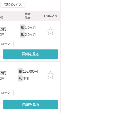
宅配ボックス
料
敷金
お気に入り
費等
礼金
1.0ヶ月
敷
万円
2.0ヶ月
00円
礼
トロック
詳細を見る
195,000円
敷
万円
不要
00円
礼
トロック
詳細を見る