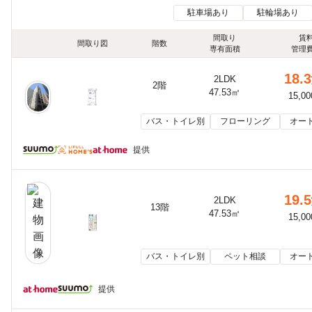
駐車場あり
駐輪場あり
間取り
賃
間取り図
階数
専有面積
管理
18.3
2LDK
2階
47.53㎡
15,0
バス・トイレ別
フローリング
オー
提供
19.5
2LDK
13階
47.53㎡
15,0
バス・トイレ別
ペット相談
オー
提供