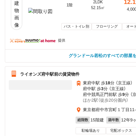
12.1
2LDK
1階
52.15㎡
4,00
バス・トイレ別
フローリング
オー
提供
グランドール若松のすべての部屋
ライオンズ府中駅前の賃貸物件
東府中駅 歩
18
分 （京王線）
府中駅 歩
3
分 （京王線）
府中競馬正門前駅 歩
9
分 （
ほか2駅（徒歩20分圏内）
東京都府中市宮町１丁目11-
15階建
12年9
総階数
築年数
駐輪場あり
宅配ボックス