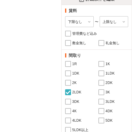
賃料
〜
管理費など込み
敷金無し
礼金無し
間取り
1R
1K
1DK
1LDK
2K
2DK
2LDK
3K
3DK
3LDK
4K
4DK
4LDK
5DK
5LDK以上