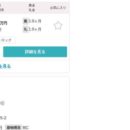
料
敷金
お気に入り
費等
礼金
1.0ヶ月
敷
万円
1.0ヶ月
要
礼
トロック
詳細を見る
を見る
）
川）
-2
月
RC
建物構造