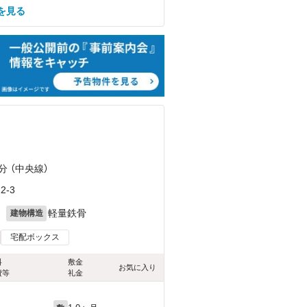
を見る
）
分 （中央線）
-3
月
軽量鉄骨
建物構造
宅配ボックス
料
敷金
お気に入り
費等
礼金