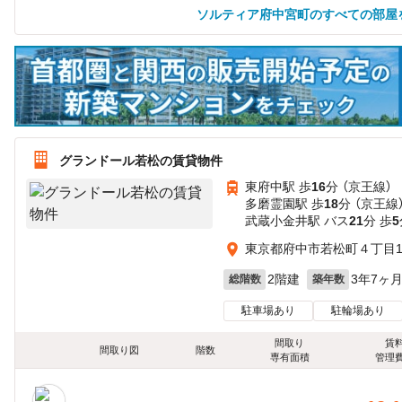
ソルティア府中宮町のすべての部屋
グランドール若松の賃貸物件
東府中駅 歩
16
分 （京王線）
多磨霊園駅 歩
18
分 （京王線
武蔵小金井駅 バス
21
分 歩
5
東京都府中市若松町４丁目12
2階建
3年7ヶ
総階数
築年数
駐車場あり
駐輪場あり
間取り
賃
間取り図
階数
専有面積
管理