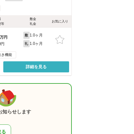
料
敷金
お気に入り
費等
礼金
1.0ヶ月
敷
万円
1.0ヶ月
0円
礼
炊き機能
詳細を見る
お知らせします
取る