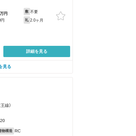
不要
敷
万円
2.0ヶ月
0円
礼
詳細を見る
を見る
京王線）
20
RC
建物構造