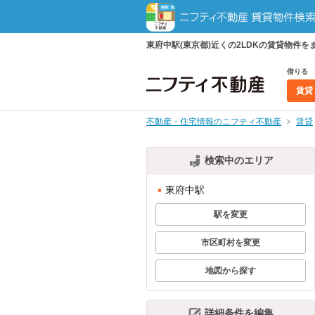
東府中駅(東京都)近くの2LDKの賃貸物
借りる
賃貸
不動産・住宅情報のニフティ不動産
賃貸
検索中のエリア
東府中駅
駅を変更
市区町村を変更
地図から探す
詳細条件を編集