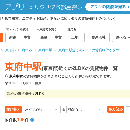
件をまとめて検索、ニフティ不動産。あなたにピッタリの賃貸物件をみつけよう！
マンションを買う
一戸建てを買う
建てる
新築
中古
新築
中古
土地
不動産会社
調べる
東京都
府中市
東府中駅
東府中駅近くの2LDKの賃貸物件を探す
東府中駅
(東京都)近くの2LDKの賃貸物件一覧
東府中駅
の賃貸物件をさまざまなこだわり条件から検索できます。
2026年08月02日
更新
現在の選択条件：
2LDK
絞り込み
並び替え
＆
105
物件数
件