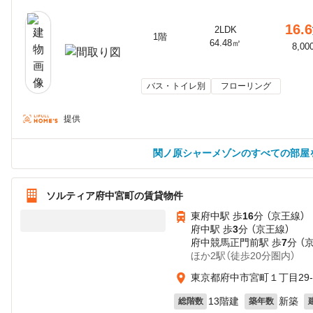
16.6
2LDK
1階
64.48㎡
8,00
バス・トイレ別
フローリング
提供
関ノ原シャーメゾンのすべての部屋
ソルティア府中宮町の賃貸物件
東府中駅 歩
16
分 （京王線）
府中駅 歩
3
分 （京王線）
府中競馬正門前駅 歩
7
分 （
ほか2駅（徒歩20分圏内）
東京都府中市宮町１丁目29-
13階建
新築
総階数
築年数