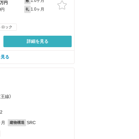
1.0ヶ月
敷
万円
1.0ヶ月
0円
礼
トロック
詳細を見る
を見る
京王線）
2
ヶ月
SRC
建物構造