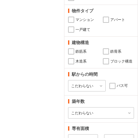
物件タイプ
マンション
アパート
一戸建て
建物構造
鉄筋系
鉄骨系
木造系
ブロック構造
駅からの時間
バス可
築年数
専有面積