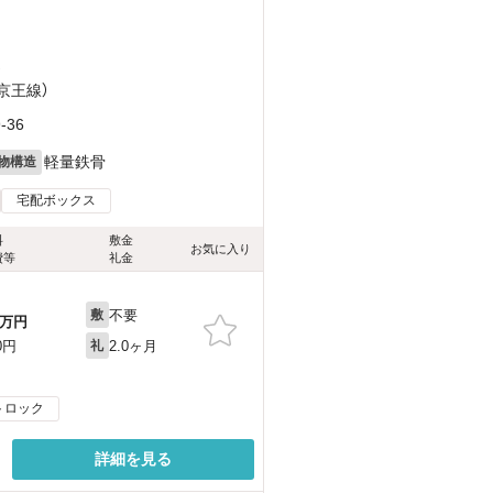
）
（京王線）
36
軽量鉄骨
物構造
宅配ボックス
料
敷金
お気に入り
費等
礼金
不要
敷
万円
2.0ヶ月
0円
礼
トロック
詳細を見る