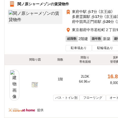
関ノ原シャーメゾンの賃貸物件
東府中駅 歩
7
分 （京王線）
多磨霊園駅 歩
17
分 （京王線
府中競馬正門前駅 歩
20
分 
東京都府中市若松町２丁目9-
2階建
新築
総階数
築年数
建
駐車場あり
駐輪場あり
間取り
賃
間取り図
階数
専有面積
管理
16.8
2LDK
1階
64.96㎡
8,00
バス・トイレ別
フローリング
オー
提供