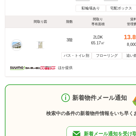
駐輪場あり
宅配ボックス
間取り
賃
間取り図
階数
専有面積
管理
13.8
2LDK
3階
65.17㎡
8,00
バス・トイレ別
フローリング
追い
ほか提供
新着物件メール通知
検索中の条件の新着物件情報をいち早く
新着メール通知を受け