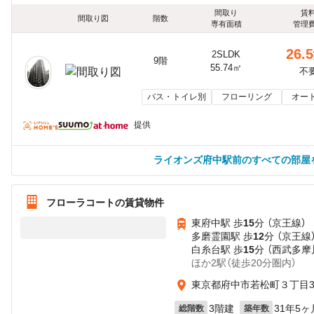
間取り
賃
間取り図
階数
専有面積
管理
26.5
2SLDK
9階
55.74㎡
不
バス・トイレ別
フローリング
オー
提供
ライオンズ府中駅前のすべての部屋
フローラコートの賃貸物件
東府中駅 歩
15
分 （京王線）
多磨霊園駅 歩
12
分 （京王線
白糸台駅 歩
15
分 （西武多摩
ほか2駅（徒歩20分圏内）
東京都府中市若松町３丁目35
3階建
31年5ヶ
総階数
築年数