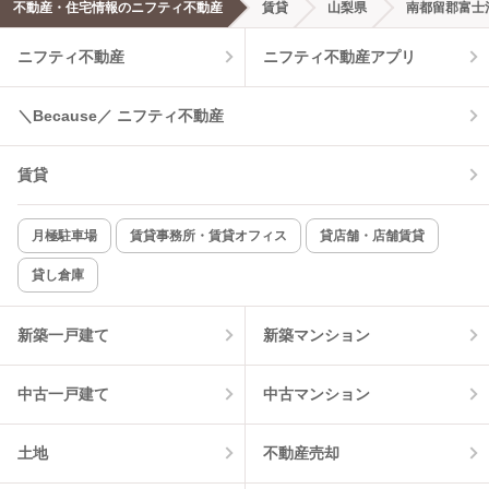
不動産・住宅情報のニフティ不動産
賃貸
山梨県
南都留郡富士
エアコンあり
都市ガス
ニフティ不動産
ニフティ不動産アプリ
温水洗浄便座
オートロック
＼Because／ ニフティ不動産
コンロ2口以上
追焚き機能
賃貸
TV付インターホン
角部屋
新着のみ
インターネット無料
月極駐車場
賃貸事務所・賃貸オフィス
貸店舗・店舗賃貸
貸し倉庫
該当件数:
物件一覧に反映
11
件
新築一戸建て
新築マンション
中古一戸建て
中古マンション
土地
不動産売却