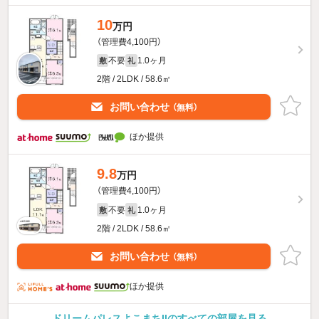
10
万円
（管理費4,100円）
不要
1.0ヶ月
敷
礼
2階 / 2LDK / 58.6㎡
お問い合わせ
（無料）
ほか提供
9.8
万円
（管理費4,100円）
不要
1.0ヶ月
敷
礼
2階 / 2LDK / 58.6㎡
お問い合わせ
（無料）
ほか提供
ドリームパレスよこまちIIのすべての部屋を見る