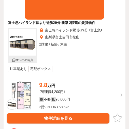
富士急ハイランド駅より徒歩29分 新築 2階建の賃貸物件
富士急ハイランド駅 歩
29
分 （富士急）
山梨県富士吉田市松山
2階建 / 新築 / 木造
すべての写真
駐車場あり
宅配ボックス
9.8
万円
（管理費4,200円）
不要
98,000円
敷
礼
2階 / 2LDK / 58.6㎡
物件詳細を見る