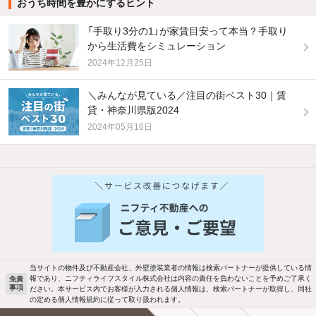
おうち時間を豊かにするヒント
「手取り3分の1」が家賃目安って本当？手取り
から生活費をシミュレーション
2024年12月25日
＼みんなが見ている／注目の街ベスト30｜賃
貸・神奈川県版2024
2024年05月16日
他の人はこんな条件で絞り込んでいます！
人気のこだわり条件
バス・トイレ別
2階以上
駐車場あり
ペット相談
当サイトの物件及び不動産会社、外壁塗装業者の情報は検索パートナーが提供している情
報であり、ニフティライフスタイル株式会社は内容の責任を負わないことを予めご了承く
免責
事項
ださい。本サービス内でお客様が入力される個人情報は、検索パートナーが取得し、同社
洗濯機置場あり
独立洗面台
の定める個人情報規約に従って取り扱われます。