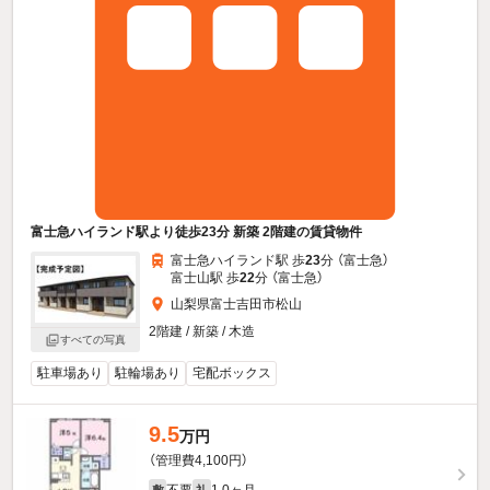
富士急ハイランド駅より徒歩23分 新築 2階建の賃貸物件
富士急ハイランド駅 歩
23
分 （富士急）
富士山駅 歩
22
分 （富士急）
山梨県富士吉田市松山
2階建 / 新築 / 木造
すべての写真
駐車場あり
駐輪場あり
宅配ボックス
9.5
万円
（管理費4,100円）
不要
1.0ヶ月
敷
礼