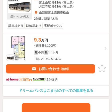
富士山駅 歩
21
分 （富士急）
月江寺駅 歩
31
分 （富士急）
山梨県富士吉田市松山
すべての写真
2階建 / 新築 / 木造
駐車場あり
駐輪場あり
宅配ボックス
9.3
万円
（管理費4,100円）
不要
1.0ヶ月
敷
礼
1階 / 2LDK / 50.47㎡
お問い合わせ
（無料）
ほか提供
ドリームパレスよこまちIのすべての部屋を見る