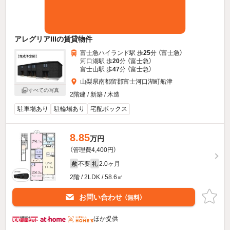
アレグリアIIIの賃貸物件
富士急ハイランド駅 歩
25
分 （富士急）
河口湖駅 歩
20
分 （富士急）
富士山駅 歩
47
分 （富士急）
山梨県南都留郡富士河口湖町船津
すべての写真
2階建 / 新築 / 木造
駐車場あり
駐輪場あり
宅配ボックス
8.85
万円
（管理費4,400円）
不要
2.0ヶ月
敷
礼
2階 / 2LDK / 58.6㎡
お問い合わせ
（無料）
ほか提供