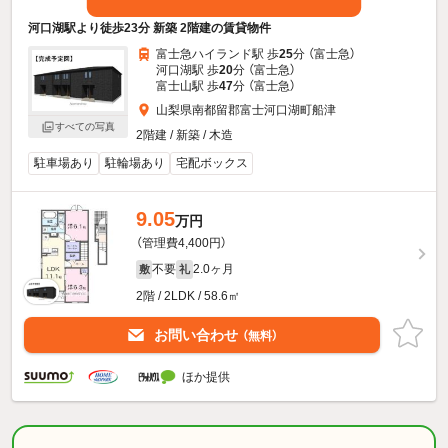
河口湖駅より徒歩23分 新築 2階建の賃貸物件
富士急ハイランド駅 歩
25
分 （富士急）
河口湖駅 歩
20
分 （富士急）
富士山駅 歩
47
分 （富士急）
山梨県南都留郡富士河口湖町船津
すべての写真
2階建 / 新築 / 木造
駐車場あり
駐輪場あり
宅配ボックス
9.05
万円
（管理費4,400円）
不要
2.0ヶ月
敷
礼
2階 / 2LDK / 58.6㎡
お問い合わせ
（無料）
ほか提供