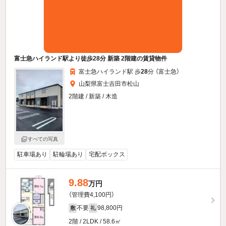
富士急ハイランド駅より徒歩28分 新築 2階建の賃貸物件
富士急ハイランド駅 歩
28
分 （富士急）
山梨県富士吉田市松山
2階建 / 新築 / 木造
すべての写真
駐車場あり
駐輪場あり
宅配ボックス
9.88
万円
（管理費4,100円）
不要
98,800円
敷
礼
2階 / 2LDK / 58.6㎡