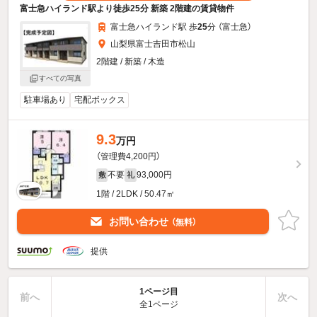
富士急ハイランド駅より徒歩25分 新築 2階建の賃貸物件
富士急ハイランド駅 歩
25
分 （富士急）
山梨県富士吉田市松山
2階建 / 新築 / 木造
すべての写真
駐車場あり
宅配ボックス
9.3
万円
（管理費4,200円）
不要
93,000円
敷
礼
1階 / 2LDK / 50.47㎡
お問い合わせ
（無料）
提供
1ページ目
前へ
次へ
全1ページ