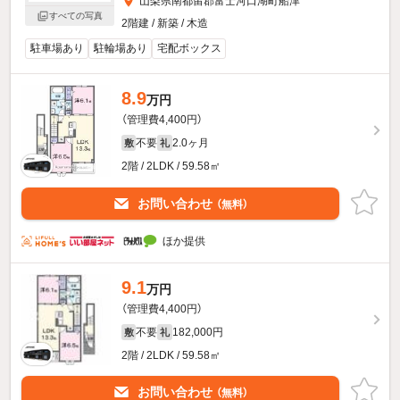
山梨県南都留郡富士河口湖町船津
すべての写真
2階建 / 新築 / 木造
駐車場あり
駐輪場あり
宅配ボックス
8.9
万円
（管理費4,400円）
不要
2.0ヶ月
敷
礼
2階 / 2LDK / 59.58㎡
お問い合わせ
（無料）
ほか提供
9.1
万円
（管理費4,400円）
不要
182,000円
敷
礼
2階 / 2LDK / 59.58㎡
お問い合わせ
（無料）