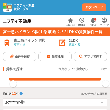
ニフティ不動産
ダウンロード
賃貸アプリ
お知らせ
閲覧履歴
マイページ
お気に入り
富士急ハイランド駅(山梨県)近くの2LDKの賃貸物件一覧
富士急ハイランド駅
2LDK
変更する
変更する
条件を保存
新着通知
アプリで探す
賃料で探す
指定なし
〜
指定なし
11
件
指定した賃料で絞り込む
11
物件数
件
2026年07月31日
更新