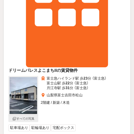
ドリームパレスよこまちIIの賃貸物件
富士急ハイランド駅 歩
23
分 （富士急）
富士山駅 歩
22
分 （富士急）
月江寺駅 歩
31
分 （富士急）
山梨県富士吉田市松山
2階建 / 新築 / 木造
すべての写真
駐車場あり
駐輪場あり
宅配ボックス