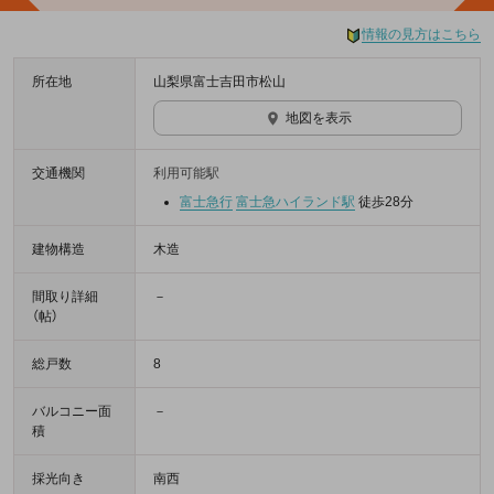
情報の見方はこちら
所在地
山梨県富士吉田市松山
地図を表示
交通機関
利用可能駅
富士急行
富士急ハイランド駅
徒歩28分
建物構造
木造
間取り詳細
－
（帖）
総戸数
8
バルコニー面
－
積
採光向き
南西