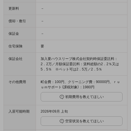
更新料
－
償却・敷引
－
保証金
－
住宅保険
要
保証会社
加入要ハウスリーブ株式会社契約時保証委託料：
2．2万／月額保証委託料：賃料総額の2．2％又は
5．5％ ※ペット可は2．5万／2．5％
その他費用
町会費：100円、クリーニング費：90000円、ｒｕ
ｕｍサポート（課税対象）：1980円
初期費用を教えてほしい
入居可能時期
2026年09月 上旬
空室状況を教えてほしい