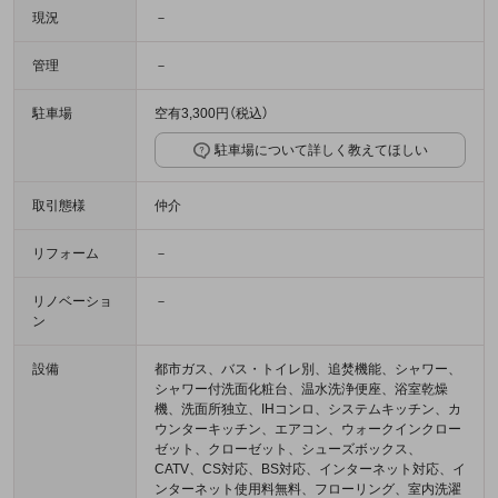
現況
－
管理
－
駐車場
空有3,300円（税込）
駐車場について詳しく教えてほしい
取引態様
仲介
リフォーム
－
リノベーショ
－
ン
設備
都市ガス、バス・トイレ別、追焚機能、シャワー、
シャワー付洗面化粧台、温水洗浄便座、浴室乾燥
機、洗面所独立、IHコンロ、システムキッチン、カ
ウンターキッチン、エアコン、ウォークインクロー
ゼット、クローゼット、シューズボックス、
CATV、CS対応、BS対応、インターネット対応、イ
ンターネット使用料無料、フローリング、室内洗濯