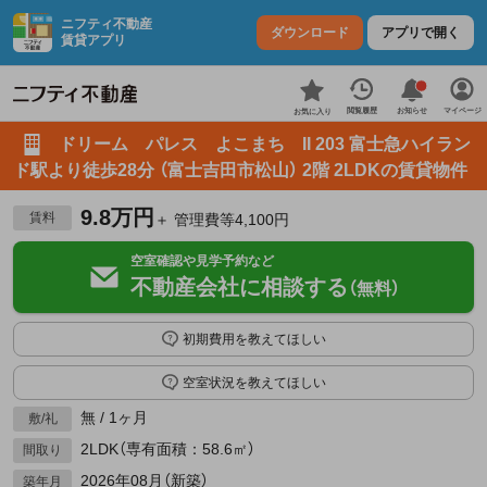
ニフティ不動産
ダウンロード
アプリで開く
賃貸アプリ
お知らせ
閲覧履歴
マイページ
お気に入り
ドリーム パレス よこまち II 203 富士急ハイラン
ド駅より徒歩28分 （富士吉田市松山） 2階 2LDKの賃貸物件
9.8万円
賃料
＋ 管理費等4,100円
空室確認や見学予約など
不動産会社に相談する
（無料）
初期費用を教えてほしい
空室状況を教えてほしい
無 / 1ヶ月
敷/礼
2LDK（専有面積：58.6㎡）
間取り
2026年08月（新築）
築年月