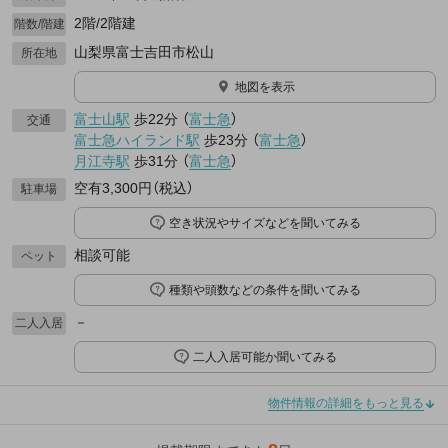
2階/2階建
階数/階建
山梨県富士吉田市松山
所在地
地図を表示
富士山駅
歩22分
（
富士急
）
交通
富士急ハイランド駅
歩23分
（
富士急
）
月江寺駅
歩31分
（
富士急
）
空有3,300円（税込）
駐車場
空き状況やサイズなどを聞いてみる
相談可能
ペット
種類や頭数などの条件を聞いてみる
－
二人入居
二人入居可能か聞いてみる
物件情報の詳細をもっと見る