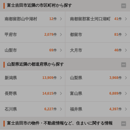
富士吉田市近隣の市区町村から探す
南都留郡山中湖村
南都留郡富士河口湖町
12
件
41
件
甲府市
都留市
2,079
件
81
件
山梨市
大月市
69
件
46
件
山梨県近隣の都道府県から探す
新潟県
山梨県
13,909
件
3,968
件
長野県
富山県
14,615
件
6,889
件
石川県
福井県
6,227
件
4,397
件
富士吉田市の物件・不動産情報など、住まいに関する情報