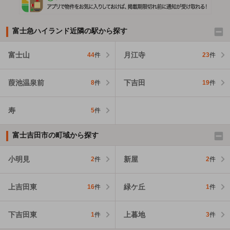
富士急ハイランド近隣の駅から探す
富士山
月江寺
44
件
23
件
葭池温泉前
下吉田
8
件
19
件
寿
5
件
富士吉田市の町域から探す
小明見
新屋
2
件
2
件
上吉田東
緑ケ丘
16
件
1
件
下吉田東
上暮地
1
件
3
件