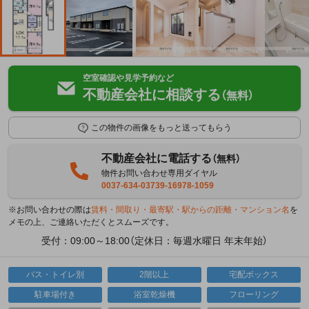
空室確認や見学予約など
不動産会社に相談する
（無料）
この物件の画像をもっと送ってもらう
不動産会社に電話する
（無料）
物件お問い合わせ専用ダイヤル
0037-634-03739-16978-1059
※お問い合わせの際は
賃料・間取り・最寄駅・駅からの距離・マンション名
を
メモの上、ご連絡いただくとスムーズです。
受付：09:00～18:00（定休日：毎週水曜日 年末年始）
バス・トイレ別
2階以上
宅配ボックス
駐車場付き
浴室乾燥機
フローリング