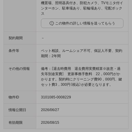
機置場、照明器具付き、防犯カメラ、TVモニタ付イ
ンターホン、駐車場あり、駐輪場あり、宅配ボック
ス
この物件の詳しい情報を送ってもらう
契約期間
－
条件等
ペット相談、ルームシェア不可、保証人不要、契約
期間：2年間
その他の情報
備考：［退去時費用 退去費用実費精算※故意・過
失等別途実費］ 更新事務手数料 22，000円がか
かります。契約時にクリーニング費90，000円、鍵
セット費3，300円（税込）が必要となります。
物件ID
3101085-0008229
情報公開日
2026/06/27
有効期限
2026/08/15