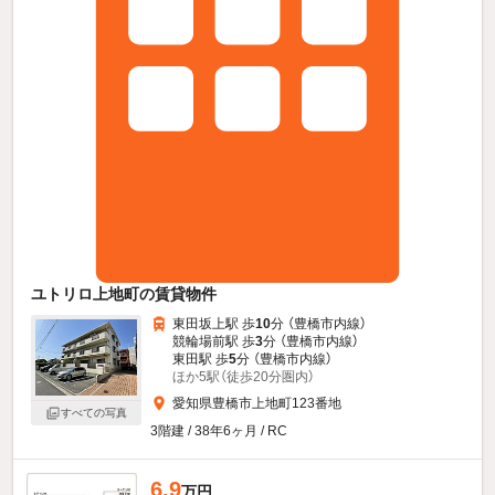
ユトリロ上地町の賃貸物件
東田坂上駅 歩
10
分 （豊橋市内線）
競輪場前駅 歩
3
分 （豊橋市内線）
東田駅 歩
5
分 （豊橋市内線）
ほか5駅（徒歩20分圏内）
愛知県豊橋市上地町123番地
すべての写真
3階建 / 38年6ヶ月 / RC
6.9
万円