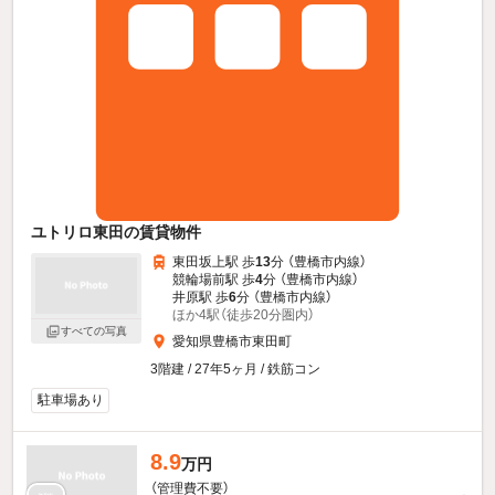
ユトリロ東田の賃貸物件
東田坂上駅 歩
13
分 （豊橋市内線）
競輪場前駅 歩
4
分 （豊橋市内線）
井原駅 歩
6
分 （豊橋市内線）
ほか4駅（徒歩20分圏内）
すべての写真
愛知県豊橋市東田町
3階建 / 27年5ヶ月 / 鉄筋コン
駐車場あり
8.9
万円
（管理費不要）