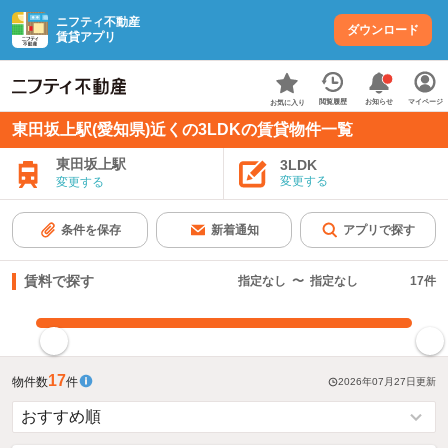
ニフティ不動産
ダウンロード
賃貸アプリ
お知らせ
閲覧履歴
マイページ
お気に入り
東田坂上駅(愛知県)近くの3LDKの賃貸物件一覧
東田坂上駅
3LDK
変更する
変更する
条件を保存
新着通知
アプリで探す
賃料で探す
指定なし
〜
指定なし
17
件
指定した賃料で絞り込む
17
物件数
件
2026年07月27日
更新