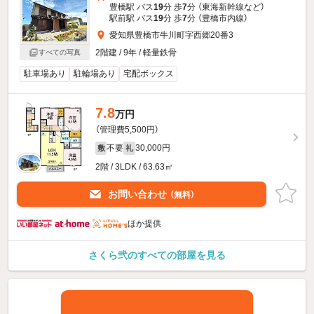
豊橋駅 バス
19
分 歩
7
分 （東海新幹線
など
）
駅前駅 バス
19
分 歩
7
分 （豊橋市内線）
愛知県豊橋市牛川町字西郷20番3
2階建 / 9年 / 軽量鉄骨
すべての写真
駐車場あり
駐輪場あり
宅配ボックス
7.8
万円
（管理費5,500円）
不要
30,000円
敷
礼
2階 / 3LDK / 63.63㎡
お問い合わせ
（無料）
ほか提供
さくら弐のすべての部屋を見る