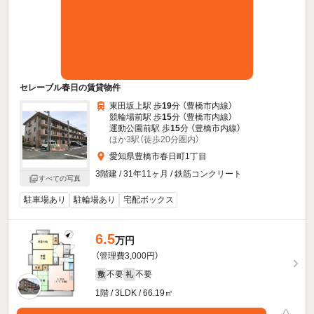
セレーブル春日の賃貸物件
東田坂上駅 歩
19
分 （豊橋市内線）
競輪場前駅 歩
15
分 （豊橋市内線）
運動公園前駅 歩
15
分 （豊橋市内線）
ほか3駅（徒歩20分圏内）
愛知県豊橋市春日町1丁目
3階建 / 31年11ヶ月 / 鉄筋コンクリート
すべての写真
駐車場あり
駐輪場あり
宅配ボックス
6.5
万円
（管理費3,000円）
不要
不要
敷
礼
1階 / 3LDK / 66.19㎡