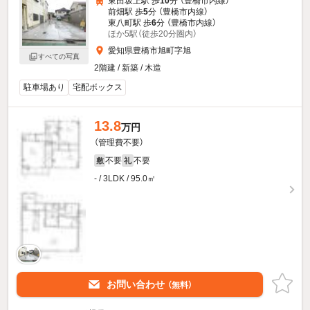
東田坂上駅 歩
10
分 （豊橋市内線）
前畑駅 歩
5
分 （豊橋市内線）
東八町駅 歩
6
分 （豊橋市内線）
ほか5駅（徒歩20分圏内）
愛知県豊橋市旭町字旭
すべての写真
2階建 / 新築 / 木造
駐車場あり
宅配ボックス
13.8
万円
（管理費不要）
不要
不要
敷
礼
- / 3LDK / 95.0㎡
お問い合わせ
（無料）