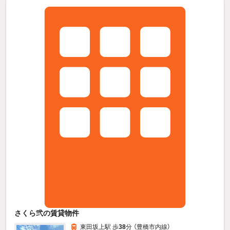
さくら弐の賃貸物件
東田坂上駅 歩
38
分 （豊橋市内線）