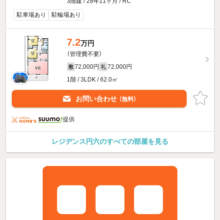
3階建 / 28年11ヶ月 / RC
駐車場あり
駐輪場あり
7.2
万円
（管理費不要）
72,000円
72,000円
敷
礼
1階 / 3LDK / 62.0㎡
お問い合わせ
（無料）
提供
レジデンス円六のすべての部屋を見る