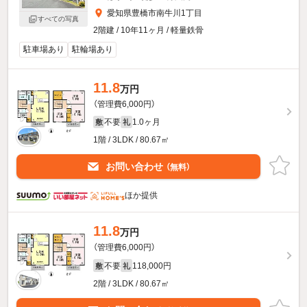
愛知県豊橋市南牛川1丁目
すべての写真
2階建 / 10年11ヶ月 / 軽量鉄骨
駐車場あり
駐輪場あり
11.8
万円
（管理費6,000円）
不要
1.0ヶ月
敷
礼
1階 / 3LDK / 80.67㎡
お問い合わせ
（無料）
ほか提供
11.8
万円
（管理費6,000円）
不要
118,000円
敷
礼
2階 / 3LDK / 80.67㎡