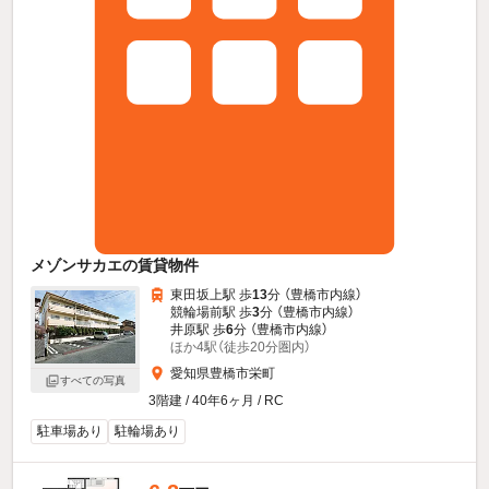
メゾンサカエの賃貸物件
東田坂上駅 歩
13
分 （豊橋市内線）
競輪場前駅 歩
3
分 （豊橋市内線）
井原駅 歩
6
分 （豊橋市内線）
ほか4駅（徒歩20分圏内）
愛知県豊橋市栄町
すべての写真
3階建 / 40年6ヶ月 / RC
駐車場あり
駐輪場あり