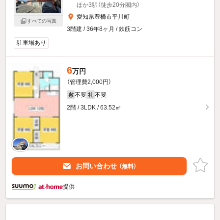
ほか3駅（徒歩20分圏内）
愛知県豊橋市平川町
すべての写真
3階建 / 36年8ヶ月 / 鉄筋コン
駐車場あり
6
万円
（管理費2,000円）
不要
不要
敷
礼
2階 / 3LDK / 63.52㎡
お問い合わせ
（無料）
提供