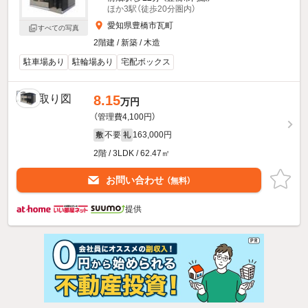
ほか3駅（徒歩20分圏内）
愛知県豊橋市瓦町
すべての写真
2階建 / 新築 / 木造
駐車場あり
駐輪場あり
宅配ボックス
8.15
万円
（管理費4,100円）
不要
163,000円
敷
礼
2階 / 3LDK / 62.47㎡
お問い合わせ
（無料）
提供