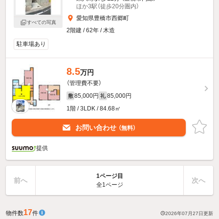
ほか3駅（徒歩20分圏内）
愛知県豊橋市西郷町
すべての写真
2階建 / 62年 / 木造
駐車場あり
8.5
万円
（管理費不要）
85,000円
85,000円
敷
礼
1階 / 3LDK / 84.68㎡
お問い合わせ
（無料）
提供
1ページ目
前へ
次へ
全1ページ
17
物件数
件
2026年07月27日
更新