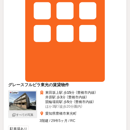
グレースフルビラ東光の賃貸物件
東田坂上駅 歩
15
分 （豊橋市内線）
井原駅 歩
3
分 （豊橋市内線）
競輪場前駅 歩
5
分 （豊橋市内線）
ほか3駅（徒歩20分圏内）
愛知県豊橋市東光町
すべての写真
3階建 / 29年5ヶ月 / RC
駐車場あり