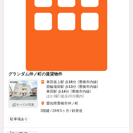
グランダム仲ノ町の賃貸物件
東田坂上駅 歩
16
分 （豊橋市内線）
競輪場前駅 歩
13
分 （豊橋市内線）
東田駅 歩
14
分 （豊橋市内線）
ほか3駅（徒歩20分圏内）
愛知県豊橋市仲ノ町
すべての写真
3階建 / 28年5ヶ月 / 鉄骨造
駐車場あり