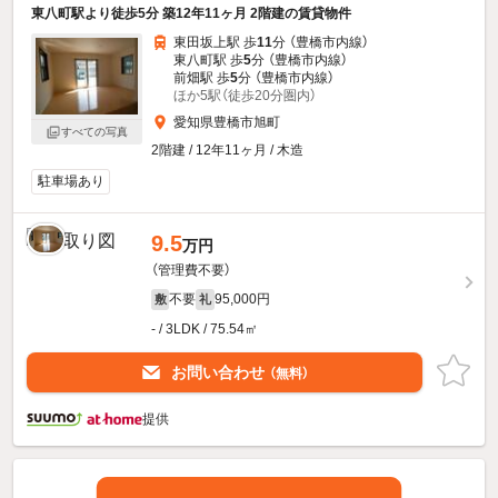
東八町駅より徒歩5分 築12年11ヶ月 2階建の賃貸物件
東田坂上駅 歩
11
分 （豊橋市内線）
東八町駅 歩
5
分 （豊橋市内線）
前畑駅 歩
5
分 （豊橋市内線）
ほか5駅（徒歩20分圏内）
愛知県豊橋市旭町
すべての写真
2階建 / 12年11ヶ月 / 木造
駐車場あり
9.5
万円
（管理費不要）
不要
95,000円
敷
礼
- / 3LDK / 75.54㎡
お問い合わせ
（無料）
提供