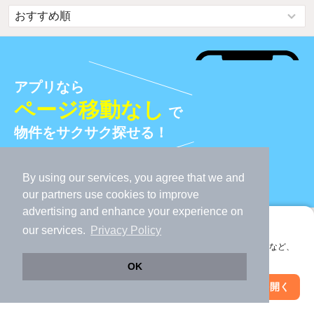
アプリなら
ページ移動なし
で
物件をサクサク探せる！
By using our services, you agree that we and
アプリをダウンロード
our
partners
use cookies to improve
advertising and enhance your experience on
条件を変えて候補の物件を増やそう！
アプリに切り替えて、サクサクお部屋探し
our services.
Privacy Policy
東田坂上駅
3LDK
会員登録なしですぐ使える。マップ検索やお気に入り保存など、
変更する
変更する
アプリ限定の便利な機能が使えます！
OK
地図
Web版で続行
アプリを開く
駅・沿線を変更
絞り込み条件を変更