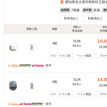
愛知県名古屋市昭和区広路
7階建
新築
総階数
築年数
建
駐車場あり
駐輪場あり
間取り
賃
間取り図
階数
専有面積
管理
14.6
3LDK
4階
64.6㎡
10,0
バス・トイレ別
ペット相談
フロ
提供
14.8
3LDK
6階
64.6㎡
10,0
バス・トイレ別
ペット相談
フロ
提供