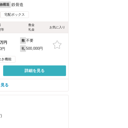
鉄骨造
物構造
宅配ボックス
料
敷金
お気に入り
費等
礼金
不要
敷
万円
500,000円
00円
礼
炊き機能
詳細を見る
を見る
ど
）