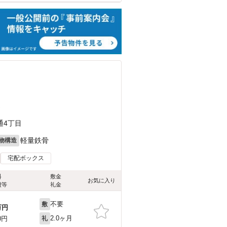
）
通4丁目
軽量鉄骨
物構造
宅配ボックス
料
敷金
お気に入り
費等
礼金
不要
敷
万円
2.0ヶ月
0円
礼