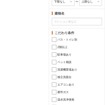
〜
建物名
こだわり条件
バス・トイレ別
2階以上
駐車場あり
ペット相談
洗濯機置場あり
独立洗面台
エアコンあり
都市ガス
温水洗浄便座