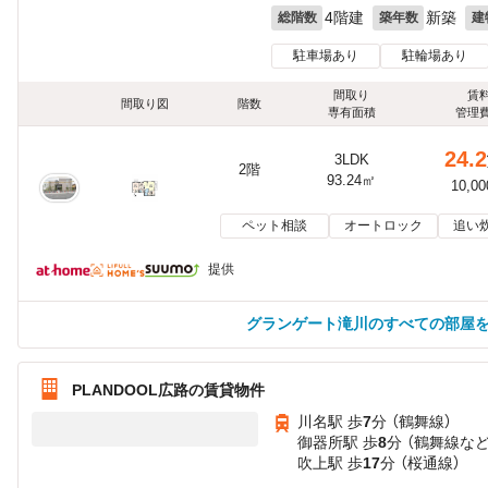
4階建
新築
総階数
築年数
建
駐車場あり
駐輪場あり
間取り
賃
間取り図
階数
専有面積
管理
24.2
3LDK
2階
93.24㎡
10,0
ペット相談
オートロック
追い
提供
グランゲート滝川のすべての部屋
PLANDOOL広路の賃貸物件
川名駅 歩
7
分 （鶴舞線）
御器所駅 歩
8
分 （鶴舞線
な
吹上駅 歩
17
分 （桜通線）