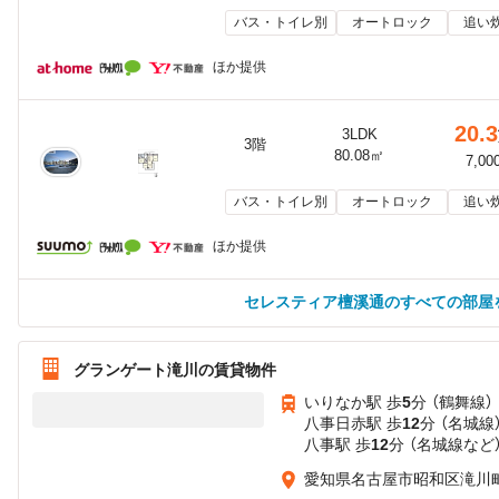
バス・トイレ別
オートロック
追い
ほか提供
20.3
3LDK
3階
80.08㎡
7,00
バス・トイレ別
オートロック
追い
ほか提供
セレスティア檀溪通のすべての部屋
グランゲート滝川の賃貸物件
いりなか駅 歩
5
分 （鶴舞線）
八事日赤駅 歩
12
分 （名城線
八事駅 歩
12
分 （名城線
など
愛知県名古屋市昭和区滝川町6