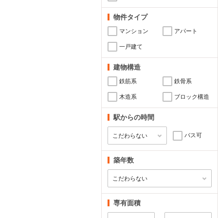
物件タイプ
マンション
アパート
一戸建て
建物構造
鉄筋系
鉄骨系
木造系
ブロック構造
駅からの時間
バス可
築年数
専有面積