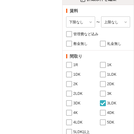
賃料
〜
管理費など込み
敷金無し
礼金無し
間取り
1R
1K
1DK
1LDK
2K
2DK
2LDK
3K
3DK
3LDK
4K
4DK
4LDK
5DK
5LDK以上