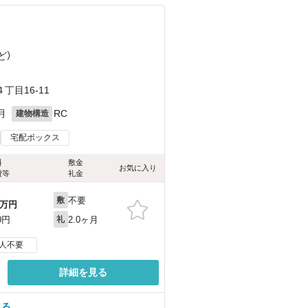
ど
）
）
目16-11
月
RC
建物構造
宅配ボックス
料
敷金
お気に入り
費等
礼金
不要
敷
万円
2.0ヶ月
0円
礼
人不要
詳細を見る
見る