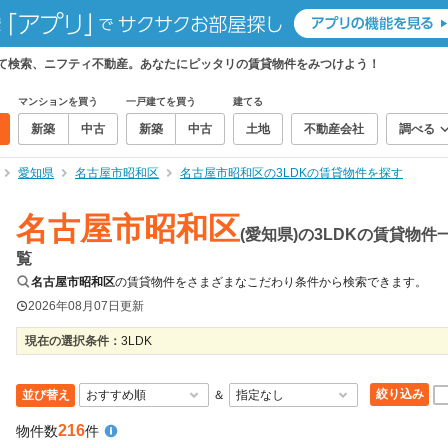
めて検索、ニフティ不動産。あなたにピッタリの賃貸物件をみつけよう！
マンションを買う
一戸建てを買う
建てる
新築
中古
新築
中古
土地
不動産会社
調べる
愛知県
名古屋市昭和区
名古屋市昭和区の3LDKの賃貸物件を探す
名古屋市昭和区
(愛知県)の3LDKの賃貸物件
覧
名古屋市昭和区
の賃貸物件をさまざまなこだわり条件から検索できます。
2026年08月07日
更新
現在の選択条件：
3LDK
絞り込み
並び替え
＆
216
物件数
件