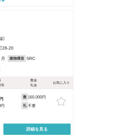
線）
8-20
ヶ月
SRC
建物構造
料
敷金
お気に入り
費等
礼金
160,000円
敷
円
不要
0円
礼
詳細を見る