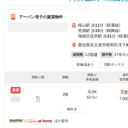
アーバン滝子の賃貸物件
桜山駅 歩
11
分 （桜通線）
荒畑駅 歩
15
分 （鶴舞線）
瑞穂区役所駅 歩
21
分 （桜通
愛知県名古屋市昭和区滝子町2
12階建
37年3
総階数
築年数
駐輪場あり
宅配ボックス
間取り
賃
間取り図
階数
専有面積
管理
新着
8
3LDK
万
2階
63.0㎡
7,00
南向き
ほか提供