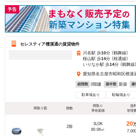
セレスティア檀溪通の賃貸物件
川名駅 歩
10
分 （鶴舞線）
桜山駅 歩
14
分 （桜通線）
いりなか駅 歩
14
分 （鶴舞線
愛知県名古屋市昭和区檀溪
3階建
新築
総階数
築年数
建
駐車場あり
駐輪場あり
間取り
賃
間取り図
階数
専有面積
管理
20
3LDK
2階
80.08㎡
7,00