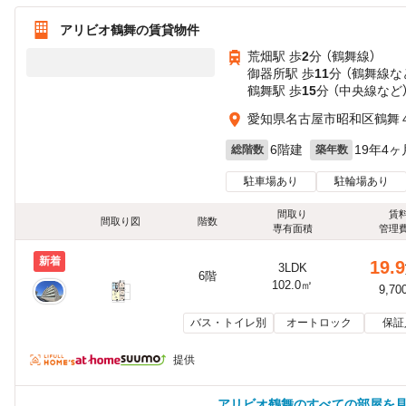
アリビオ鶴舞の賃貸物件
荒畑駅 歩
2
分 （鶴舞線）
御器所駅 歩
11
分 （鶴舞線
な
鶴舞駅 歩
15
分 （中央線
など
愛知県名古屋市昭和区鶴舞４丁
6階建
19年4ヶ
総階数
築年数
駐車場あり
駐輪場あり
間取り
賃
間取り図
階数
専有面積
管理
新着
19.9
3LDK
6階
102.0㎡
9,70
バス・トイレ別
オートロック
保証
提供
アリビオ鶴舞のすべての部屋を