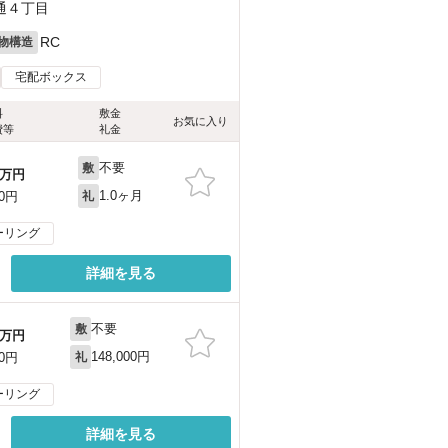
通４丁目
RC
物構造
宅配ボックス
料
敷金
お気に入り
費等
礼金
不要
敷
万円
1.0ヶ月
00円
礼
ーリング
詳細を見る
不要
敷
万円
148,000円
00円
礼
ーリング
詳細を見る