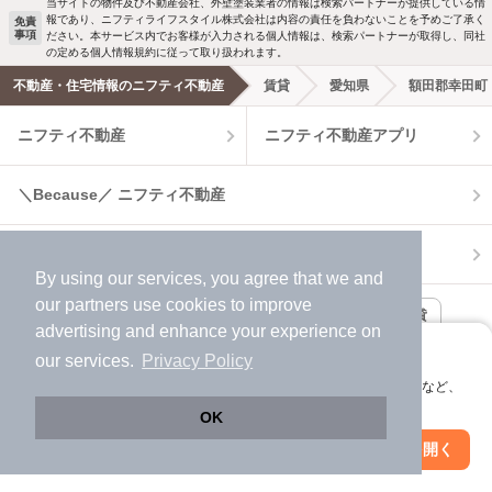
当サイトの物件及び不動産会社、外壁塗装業者の情報は検索パートナーが提供している情
報であり、ニフティライフスタイル株式会社は内容の責任を負わないことを予めご了承く
免責
事項
ださい。本サービス内でお客様が入力される個人情報は、検索パートナーが取得し、同社
洗濯機置場あり
独立洗面台
の定める個人情報規約に従って取り扱われます。
不動産・住宅情報のニフティ不動産
賃貸
愛知県
額田郡幸田町
エアコンあり
都市ガス
ニフティ不動産
ニフティ不動産アプリ
温水洗浄便座
オートロック
＼Because／ ニフティ不動産
コンロ2口以上
追焚き機能
賃貸
TV付インターホン
角部屋
By using our services, you agree that we and
our
partners
use cookies to improve
新着のみ
インターネット無料
月極駐車場
賃貸事務所・賃貸オフィス
貸店舗・店舗賃貸
advertising and enhance your experience on
アプリに切り替えて、サクサクお部屋探し
貸し倉庫
our services.
Privacy Policy
該当件数:
物件一覧に反映
会員登録なしですぐ使える。マップ検索やお気に入り保存など、
15
件
アプリ限定の便利な機能が使えます！
新築一戸建て
新築マンション
OK
Web版で続行
アプリを開く
市区町村を変更
絞り込み条件を変更
中古一戸建て
中古マンション