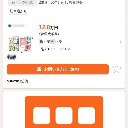
2階建 / 10年6ヶ月 / 軽量鉄骨
すべての写真
駐車場あり
12.8
万円
（管理費不要）
不要
不要
敷
礼
1階 / 3LDK / 132.0㎡
お問い合わせ
（無料）
提供