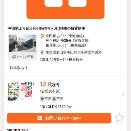
幸田駅より徒歩9分 築9年8ヶ月 2階建の賃貸物件
幸田駅 歩
9
分 （東海道線）
三ケ根駅 歩
35
分 （東海道線）
相見駅 歩
53
分 （東海道線）
愛知県額田郡幸田町大字六栗字川添
すべての写真
2階建 / 9年8ヶ月 / 軽量鉄骨
駐車場あり
12.8
万円
（管理費不要）
不要
不要
敷
礼
1階 / 3LDK / 132.0㎡
お問い合わせ
（無料）
提供