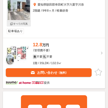
愛知県額田郡幸田町大字六栗字川添
2階建 / 9年8ヶ月 / 軽量鉄骨
すべての写真
駐車場あり
12.8
万円
（管理費不要）
不要
不要
敷
礼
1階 / 3SLDK / 132.0㎡
お問い合わせ
（無料）
提供