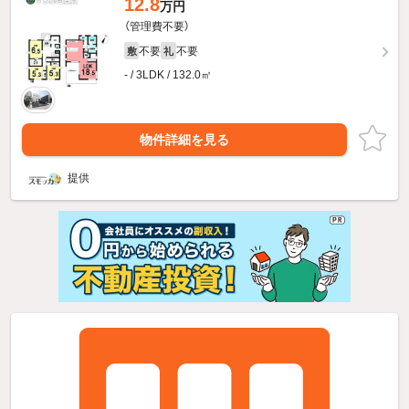
12.8
万円
（管理費不要）
不要
不要
敷
礼
- / 3LDK / 132.0㎡
物件詳細を見る
提供