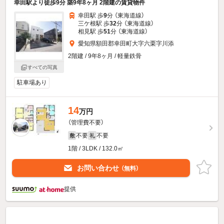
幸田駅より徒歩9分 築9年8ヶ月 2階建の賃貸物件
幸田駅 歩
9
分 （東海道線）
三ケ根駅 歩
32
分 （東海道線）
相見駅 歩
51
分 （東海道線）
愛知県額田郡幸田町大字六栗字川添
2階建 / 9年8ヶ月 / 軽量鉄骨
すべての写真
駐車場あり
14
万円
（管理費不要）
不要
不要
敷
礼
1階 / 3LDK / 132.0㎡
お問い合わせ
（無料）
提供