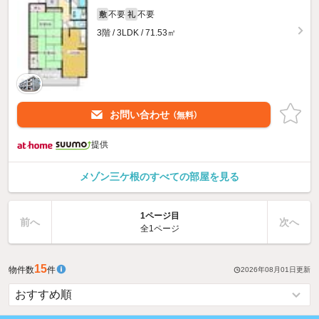
不要
不要
敷
礼
3階 / 3LDK / 71.53㎡
お問い合わせ
（無料）
提供
メゾン三ケ根のすべての部屋を見る
1ページ目
前へ
次へ
全1ページ
15
物件数
件
2026年08月01日
更新