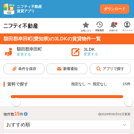
ニフティ不動産
ダウンロード
賃貸アプリ
お知らせ
閲覧履歴
マイページ
お気に入り
額田郡幸田町(愛知県)の3LDKの賃貸物件一覧
額田郡幸田町
3LDK
変更する
変更する
条件を保存
新着通知
アプリで探す
賃料で探す
指定なし
〜
指定なし
15
件
指定した賃料で絞り込む
15
物件数
件
2026年08月01日
更新