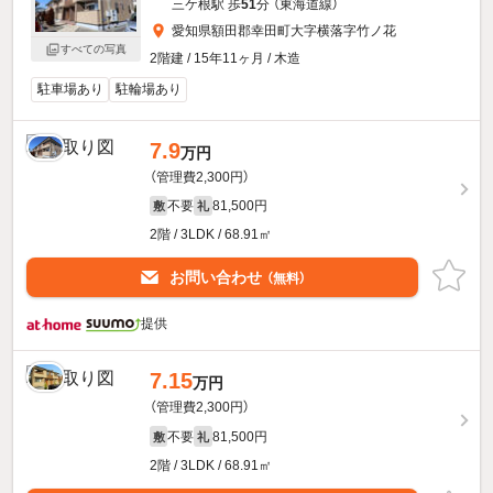
三ケ根駅 歩
51
分 （東海道線）
愛知県額田郡幸田町大字横落字竹ノ花
すべての写真
2階建 / 15年11ヶ月 / 木造
駐車場あり
駐輪場あり
7.9
万円
（管理費2,300円）
不要
81,500円
敷
礼
2階 / 3LDK / 68.91㎡
お問い合わせ
（無料）
提供
7.15
万円
（管理費2,300円）
不要
81,500円
敷
礼
2階 / 3LDK / 68.91㎡