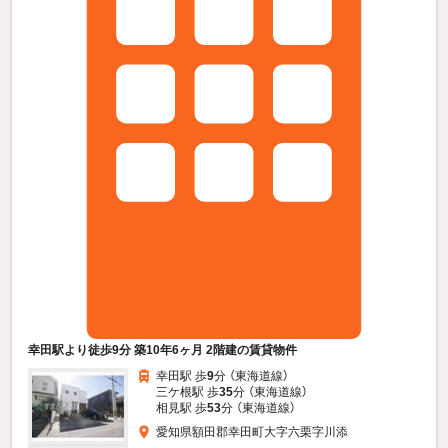
幸田駅より徒歩9分 築10年6ヶ月 2階建の賃貸物件
幸田駅 歩
9
分 （東海道線）
三ケ根駅 歩
35
分 （東海道線）
相見駅 歩
53
分 （東海道線）
愛知県額田郡幸田町大字六栗字川添