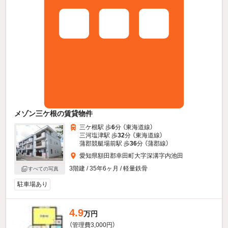
メゾン三ケ根の賃貸物件
三ケ根駅 歩
6
分 （東海道線）
三河塩津駅 歩
32
分 （東海道線）
蒲郡競艇場前駅 歩
36
分 （蒲郡線）
愛知県額田郡幸田町大字深溝字内池田
3階建 / 35年6ヶ月 / 軽量鉄骨
すべての写真
駐車場あり
4.9
万円
（管理費3,000円）