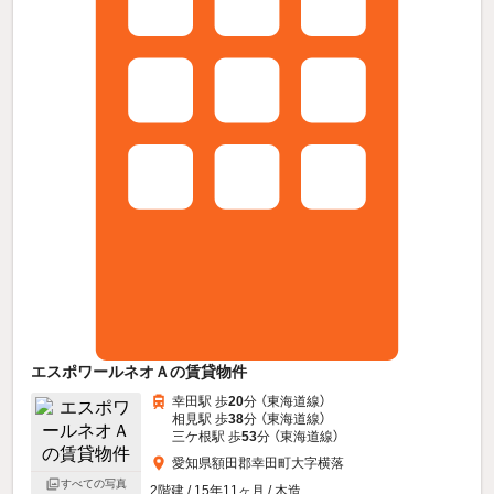
エスポワールネオＡの賃貸物件
幸田駅 歩
20
分 （東海道線）
相見駅 歩
38
分 （東海道線）
三ケ根駅 歩
53
分 （東海道線）
愛知県額田郡幸田町大字横落
すべての写真
2階建 / 15年11ヶ月 / 木造