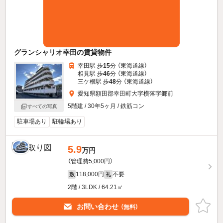
グランシャリオ幸田の賃貸物件
幸田駅 歩
15
分 （東海道線）
相見駅 歩
46
分 （東海道線）
三ケ根駅 歩
48
分 （東海道線）
愛知県額田郡幸田町大字横落字郷前
5階建 / 30年5ヶ月 / 鉄筋コン
すべての写真
駐車場あり
駐輪場あり
5.9
万円
（管理費5,000円）
118,000円
不要
敷
礼
2階 / 3LDK / 64.21㎡
お問い合わせ
（無料）