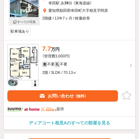
幸田駅 歩
39
分 （東海道線）
愛知県額田郡幸田町大字相見字阿原
2階建 / 13年7ヶ月 / 軽量鉄骨
すべての写真
駐車場あり
7.7
万円
（管理費3,000円）
不要
不要
敷
礼
2階 / 3LDK / 70.13㎡
お問い合わせ
（無料）
提供
ディアコート相見Aのすべての部屋を見る