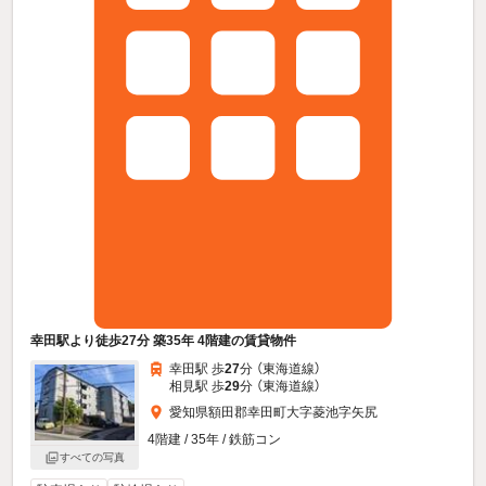
幸田駅より徒歩27分 築35年 4階建の賃貸物件
幸田駅 歩
27
分 （東海道線）
相見駅 歩
29
分 （東海道線）
愛知県額田郡幸田町大字菱池字矢尻
4階建 / 35年 / 鉄筋コン
すべての写真