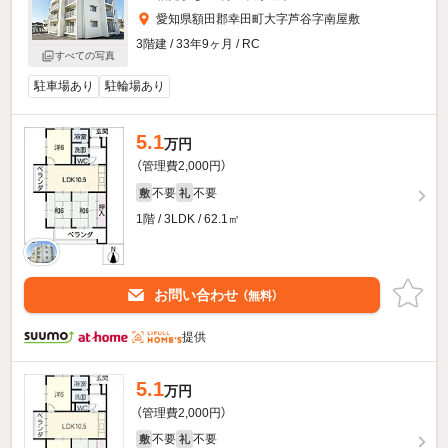
愛知県額田郡幸田町大字芦谷字南屋敷
3階建 / 33年9ヶ月 / RC
すべての写真
駐車場あり
駐輪場あり
5.1
万円
（管理費2,000円）
不要
不要
敷
礼
1階 / 3LDK / 62.1㎡
お問い合わせ
（無料）
提供
5.1
万円
（管理費2,000円）
不要
不要
敷
礼