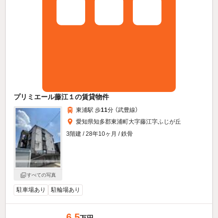
プリミエール藤江１の賃貸物件
東浦駅 歩
11
分 （武豊線）
愛知県知多郡東浦町大字藤江字ふじが丘
3階建 / 28年10ヶ月 / 鉄骨
すべての写真
駐車場あり
駐輪場あり
6.5
万円