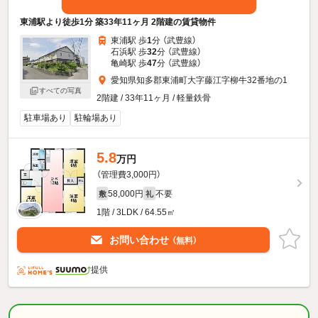
東浦駅より徒歩1分 築33年11ヶ月 2階建の賃貸物件
東浦駅 歩
1
分 （武豊線）
石浜駅 歩
32
分 （武豊線）
亀崎駅 歩
47
分 （武豊線）
愛知県知多郡東浦町大字藤江字柳牛32番地の1
すべての写真
2階建 / 33年11ヶ月 / 軽量鉄骨
駐車場あり
駐輪場あり
5.8
万円
（管理費3,000円）
58,000円
不要
敷
礼
1階 / 3LDK / 64.55㎡
お問い合わせ
（無料）
提供