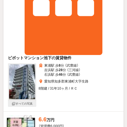
ピボットマンション池下の賃貸物件
東浦駅 歩
8
分 （武豊線）
吉浜駅 歩
28
分 （三河線）
石浜駅 歩
46
分 （武豊線）
愛知県知多郡東浦町大字生路
8階建 / 31年10ヶ月 / ＲＣ
すべての写真
6.6
万円
（管理費6,000円）