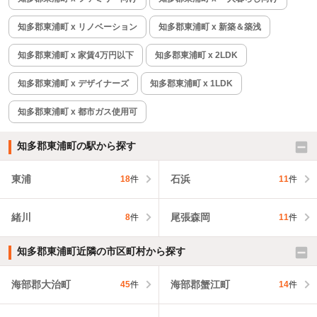
知多郡東浦町 x リノベーション
知多郡東浦町 x 新築＆築浅
知多郡東浦町 x 家賃4万円以下
知多郡東浦町 x 2LDK
知多郡東浦町 x デザイナーズ
知多郡東浦町 x 1LDK
知多郡東浦町 x 都市ガス使用可
知多郡東浦町の駅から探す
東浦
石浜
18
件
11
件
緒川
尾張森岡
8
件
11
件
知多郡東浦町近隣の市区町村から探す
海部郡大治町
海部郡蟹江町
45
件
14
件