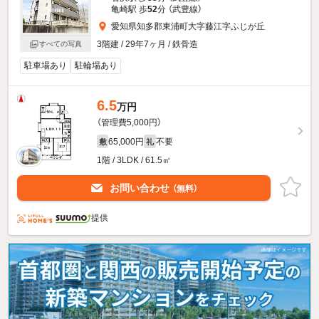
亀崎駅 歩
52
分 （武豊線）
愛知県知多郡東浦町大字藤江字ふじが丘
3階建 / 29年7ヶ月 / 鉄骨造
すべての写真
駐車場あり
駐輪場あり
6.5
万円
（管理費5,000円）
65,000円
不要
敷
礼
1階 / 3LDK / 61.5㎡
お問い合わせ
（無料）
提供