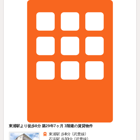
東浦駅より徒歩8分 築29年7ヶ月 3階建の賃貸物件
東浦駅 歩
8
分 （武豊線）
石浜駅 歩
33
分 （武豊線）