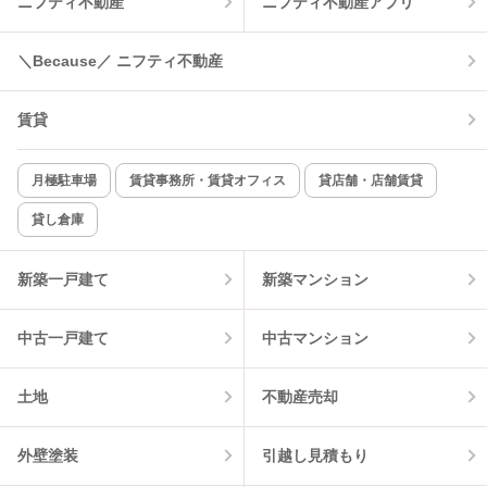
ニフティ不動産
ニフティ不動産アプリ
温水洗浄便座
オートロック
＼Because／ ニフティ不動産
コンロ2口以上
追焚き機能
賃貸
TV付インターホン
角部屋
新着のみ
インターネット無料
月極駐車場
賃貸事務所・賃貸オフィス
貸店舗・店舗賃貸
貸し倉庫
該当件数:
物件一覧に反映
11
件
新築一戸建て
新築マンション
中古一戸建て
中古マンション
土地
不動産売却
外壁塗装
引越し見積もり