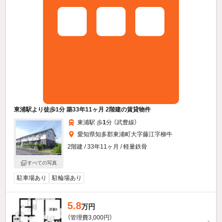
東浦駅より徒歩1分 築33年11ヶ月 2階建の賃貸物件
東浦駅 歩
1
分 （武豊線）
愛知県知多郡東浦町大字藤江字柳牛
2階建 / 33年11ヶ月 / 軽量鉄骨
すべての写真
駐車場あり
駐輪場あり
5.8
万円
（管理費3,000円）