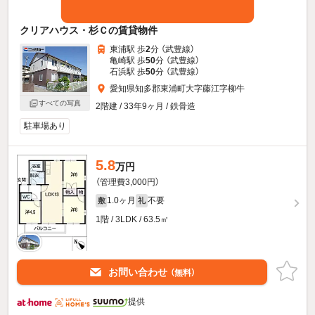
クリアハウス・杉Ｃの賃貸物件
東浦駅 歩
2
分 （武豊線）
亀崎駅 歩
50
分 （武豊線）
石浜駅 歩
50
分 （武豊線）
愛知県知多郡東浦町大字藤江字柳牛
すべての写真
2階建 / 33年9ヶ月 / 鉄骨造
駐車場あり
5.8
万円
（管理費3,000円）
1.0ヶ月
不要
敷
礼
1階 / 3LDK / 63.5㎡
お問い合わせ
（無料）
提供