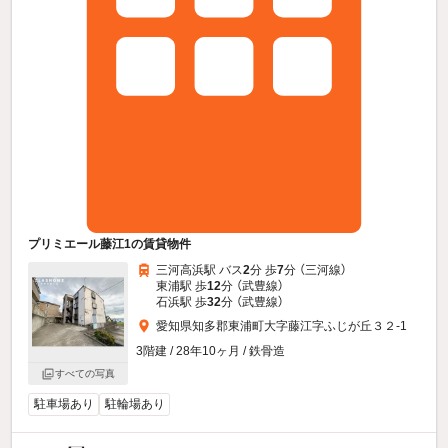
プリミエール藤江1の賃貸物件
三河高浜駅 バス
2
分 歩
7
分 （三河線）
東浦駅 歩
12
分 （武豊線）
石浜駅 歩
32
分 （武豊線）
愛知県知多郡東浦町大字藤江字ふじが丘３２-1
3階建 / 28年10ヶ月 / 鉄骨造
すべての写真
駐車場あり
駐輪場あり