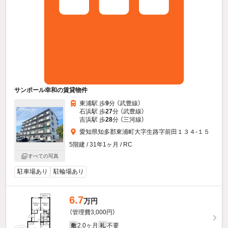
サンポール幸和の賃貸物件
東浦駅 歩
9
分 （武豊線）
石浜駅 歩
27
分 （武豊線）
吉浜駅 歩
28
分 （三河線）
愛知県知多郡東浦町大字生路字前田１３４-１５
5階建 / 31年1ヶ月 / RC
すべての写真
駐車場あり
駐輪場あり
6.7
万円
（管理費3,000円）
2.0ヶ月
不要
敷
礼