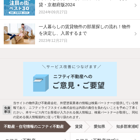
貸・京都府版2024
2024年09月27日
一人暮らしの賃貸物件の部屋探しの流れ！物件
を決定し、入居するまで
2023年12月27日
他の人はこんな条件で絞り込んでいます！
人気のこだわり条件
バス・トイレ別
2階以上
駐車場あり
ペット相談
当サイトの物件及び不動産会社、外壁塗装業者の情報は検索パートナーが提供している情
報であり、ニフティライフスタイル株式会社は内容の責任を負わないことを予めご了承く
免責
事項
ださい。本サービス内でお客様が入力される個人情報は、検索パートナーが取得し、同社
洗濯機置場あり
独立洗面台
の定める個人情報規約に従って取り扱われます。
不動産・住宅情報のニフティ不動産
賃貸
愛知県
知多郡東浦町
エアコンあり
都市ガス