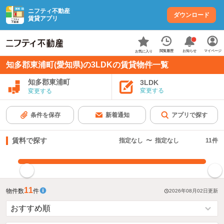
ニフティ不動産
ダウンロード
賃貸アプリ
お知らせ
閲覧履歴
マイページ
お気に入り
知多郡東浦町(愛知県)の3LDKの賃貸物件一覧
知多郡東浦町
3LDK
変更する
変更する
条件を保存
新着通知
アプリで探す
賃料で探す
指定なし
〜
指定なし
11
件
指定した賃料で絞り込む
11
物件数
件
2026年08月02日
更新