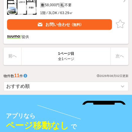
58,000円
不要
敷
礼
1階 / 3LDK / 63.29㎡
お問い合わせ
（無料）
提供
1ページ目
前へ
次へ
全1ページ
11
物件数
件
2026年08月02日
更新
アプリなら
ページ移動なし
で