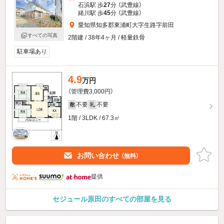
石浜駅 歩
27
分 （武豊線）
緒川駅 歩
45
分 （武豊線）
愛知県知多郡東浦町大字生路字前田
すべての写真
2階建 / 38年4ヶ月 / 軽量鉄骨
駐車場あり
4.9
万円
（管理費3,000円）
不要
不要
敷
礼
1階 / 3LDK / 67.3㎡
お問い合わせ
（無料）
提供
セジュール原田のすべての部屋を見る