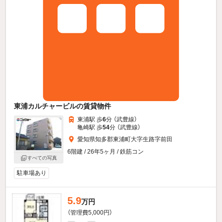
東浦カルチャービルの賃貸物件
東浦駅 歩
6
分 （武豊線）
亀崎駅 歩
54
分 （武豊線）
愛知県知多郡東浦町大字生路字前田
6階建 / 26年5ヶ月 / 鉄筋コン
すべての写真
駐車場あり
5.9
万円
（管理費5,000円）