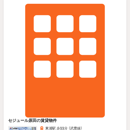
セジュール原田の賃貸物件
東浦駅 歩
11
分 （武豊線）