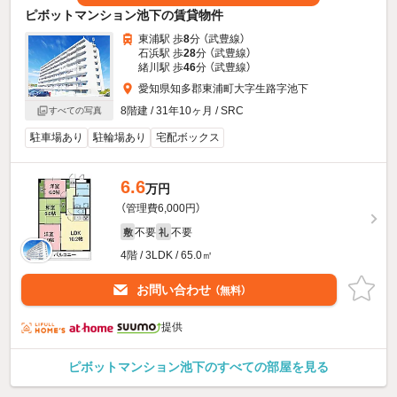
ピボットマンション池下の賃貸物件
東浦駅 歩
8
分 （武豊線）
石浜駅 歩
28
分 （武豊線）
緒川駅 歩
46
分 （武豊線）
愛知県知多郡東浦町大字生路字池下
8階建 / 31年10ヶ月 / SRC
すべての写真
駐車場あり
駐輪場あり
宅配ボックス
6.6
万円
（管理費6,000円）
不要
不要
敷
礼
4階 / 3LDK / 65.0㎡
お問い合わせ
（無料）
提供
ピボットマンション池下のすべての部屋を見る