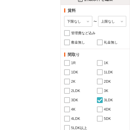
賃料
〜
管理費など込み
敷金無し
礼金無し
間取り
1R
1K
1DK
1LDK
2K
2DK
2LDK
3K
3DK
3LDK
4K
4DK
4LDK
5DK
5LDK以上