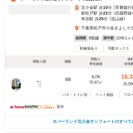
北小金駅 歩
10
分 （常磐緩行
新松戸駅 歩
22
分 （武蔵野線
幸谷駅 歩
25
分 （流山線）
千葉県松戸市小金きよしケ
9階建
20年1ヶ
総階数
築年数
駐輪場あり
宅配ボックス
間取り
賃
間取り図
階数
専有面積
管理
16.3
3LDK
6階
70.87㎡
15,0
バス・トイレ別
ペット相談
フロ
提供
ネバーランド北小金サンフォートのすべて