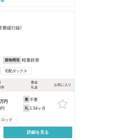
（常磐緩行線）
）
月
軽量鉄骨
建物構造
宅配ボックス
料
敷金
お気に入り
費等
礼金
不要
敷
万円
1.54ヶ月
0円
礼
トロック
詳細を見る