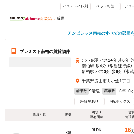
バス・トイレ別
ペット相談
フロ
提供
アンビシャス南柏のすべての部屋
プレミスト南柏の賃貸物件
北小金駅 バス
14
分 歩
6
分 
南柏駅 歩
4
分 （常磐緩行線）
新柏駅 バス
3
分 歩
6
分 （東
千葉県流山市向小金1丁目
9階建
16年10
総階数
築年数
駐輪場あり
宅配ボックス
間取り
賃
間取り図
階数
専有面積
管理
16
3LDK
3階