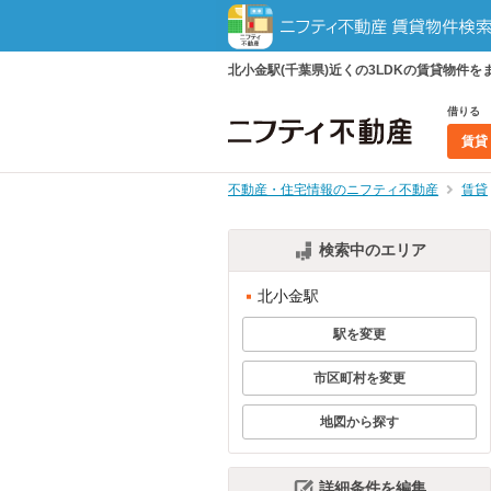
北小金駅(千葉県)近くの3LDKの賃貸物
借りる
賃貸
不動産・住宅情報のニフティ不動産
賃貸
検索中のエリア
北小金駅
駅を変更
市区町村を変更
地図から探す
詳細条件を編集