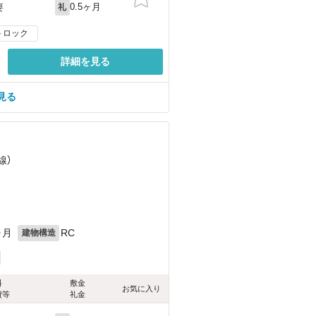
0.5ヶ月
要
礼
トロック
詳細を見る
見る
線）
）
ヶ月
RC
建物構造
料
敷金
お気に入り
費等
礼金