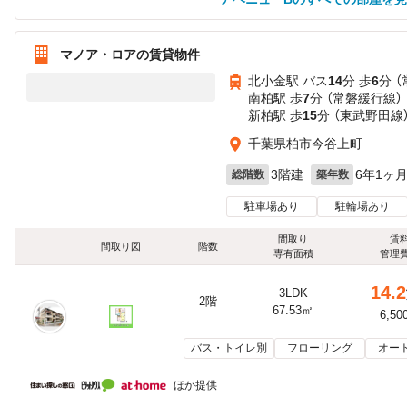
マノア・ロアの賃貸物件
北小金駅 バス
14
分 歩
6
分 
南柏駅 歩
7
分 （常磐緩行線）
新柏駅 歩
15
分 （東武野田線
千葉県柏市今谷上町
3階建
6年1ヶ
総階数
築年数
駐車場あり
駐輪場あり
間取り
賃
間取り図
階数
専有面積
管理
14.2
3LDK
2階
67.53㎡
6,50
バス・トイレ別
フローリング
オー
ほか提供