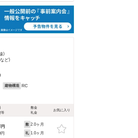
線）
など
）
）
0
月
RC
建物構造
料
敷金
お気に入り
費等
礼金
2.0ヶ月
敷
万円
1.0ヶ月
0円
礼