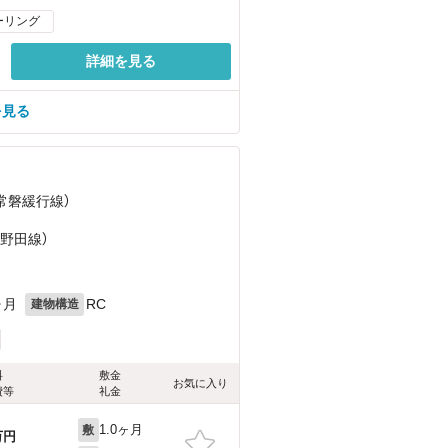
ーリング
詳細を見る
を見る
（常磐緩行線）
武野田線）
ヶ月
RC
建物構造
料
敷金
お気に入り
費等
礼金
1.0ヶ月
敷
万円