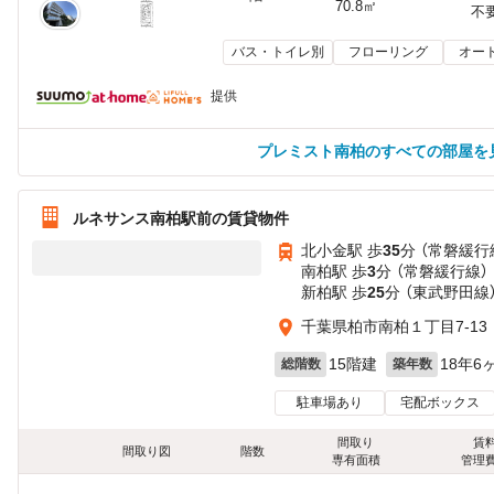
70.8㎡
不
バス・トイレ別
フローリング
オー
提供
プレミスト南柏のすべての部屋を
ルネサンス南柏駅前の賃貸物件
北小金駅 歩
35
分 （常磐緩行
南柏駅 歩
3
分 （常磐緩行線）
新柏駅 歩
25
分 （東武野田線
千葉県柏市南柏１丁目7-13
15階建
18年6
総階数
築年数
駐車場あり
宅配ボックス
間取り
賃
間取り図
階数
専有面積
管理