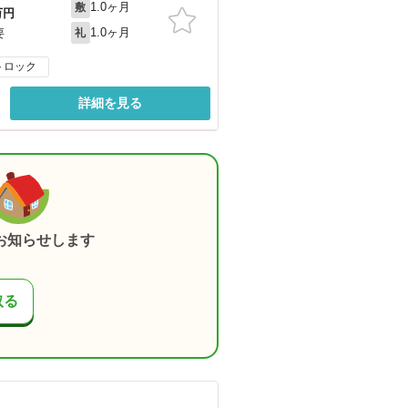
1.0ヶ月
敷
万円
1.0ヶ月
要
礼
トロック
詳細を見る
お知らせします
取る