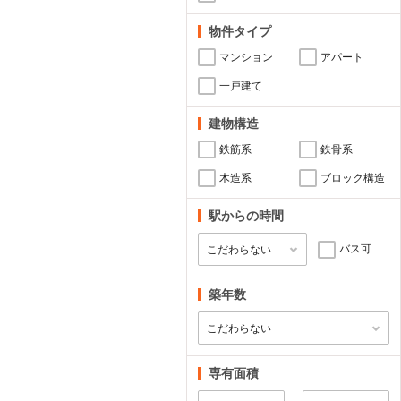
物件タイプ
マンション
アパート
一戸建て
建物構造
鉄筋系
鉄骨系
木造系
ブロック構造
駅からの時間
バス可
築年数
専有面積