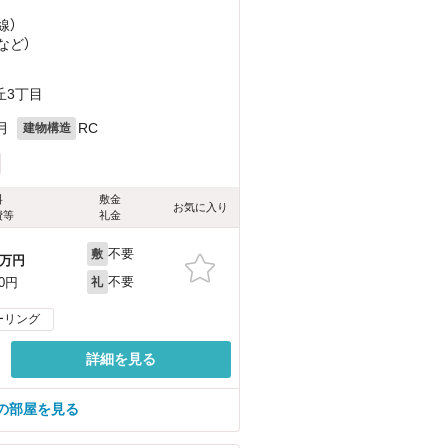
線）
など
）
丘3丁目
月
RC
建物構造
料
敷金
お気に入り
費等
礼金
不要
敷
万円
不要
00円
礼
ーリング
詳細を見る
の部屋を見る