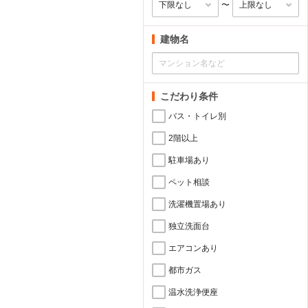
〜
建物名
こだわり条件
バス・トイレ別
2階以上
駐車場あり
ペット相談
洗濯機置場あり
独立洗面台
エアコンあり
都市ガス
温水洗浄便座