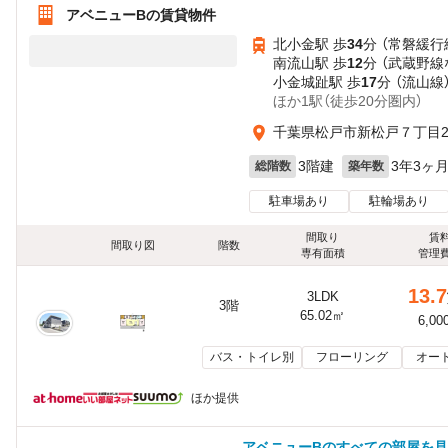
アベニューBの賃貸物件
北小金駅 歩
34
分 （常磐緩行
南流山駅 歩
12
分 （武蔵野線
小金城趾駅 歩
17
分 （流山線
ほか1駅（徒歩20分圏内）
千葉県松戸市新松戸７丁目23
3階建
3年3ヶ
総階数
築年数
駐車場あり
駐輪場あり
間取り
賃
間取り図
階数
専有面積
管理
13.7
3LDK
3階
65.02㎡
6,00
バス・トイレ別
フローリング
オー
ほか提供
アベニューBのすべての部屋を