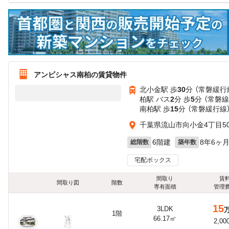
アンビシャス南柏の賃貸物件
北小金駅 歩
30
分 （常磐緩行
柏駅 バス
2
分 歩
5
分 （常磐線
南柏駅 歩
15
分 （常磐緩行線
千葉県流山市向小金4丁目5
6階建
8年6ヶ
総階数
築年数
宅配ボックス
間取り
賃
間取り図
階数
専有面積
管理
15
3LDK
1階
66.17㎡
2,00