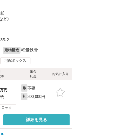
線）
など
）
）
5-2
月
軽量鉄骨
建物構造
宅配ボックス
料
敷金
お気に入り
費等
礼金
不要
敷
万円
300,000円
0円
礼
トロック
詳細を見る
見る