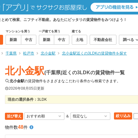
件をまとめて検索、ニフティ不動産。あなたにピッタリの賃貸物件をみつけよう！
マンションを買う
一戸建てを買う
建てる
新築
中古
新築
中古
土地
不動産会社
調べる
千葉県
松戸市
北小金駅
北小金駅近くの3LDKの賃貸物件を探す
北小金駅
(千葉県)近くの3LDKの賃貸物件一覧
北小金駅
の賃貸物件をさまざまなこだわり条件から検索できます。
2026年08月05日
更新
現在の選択条件：
3LDK
絞り込み
並び替え
＆
48
物件数
件