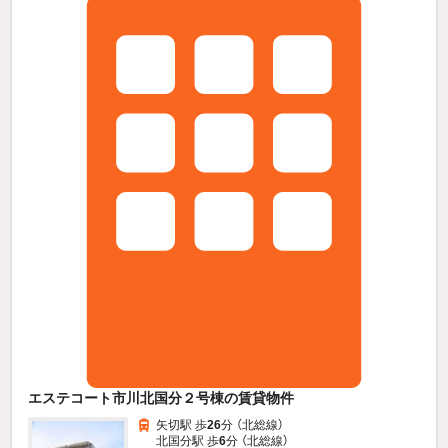
エステコート市川北国分２号棟の賃貸物件
矢切駅 歩
26
分 （北総線）
北国分駅 歩
6
分 （北総線）