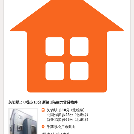
矢切駅より徒歩10分 新築 2階建の賃貸物件
矢切駅 歩
10
分 （北総線）
北国分駅 歩
28
分 （北総線）
新柴又駅 歩
65
分 （北総線）
千葉県松戸市栗山