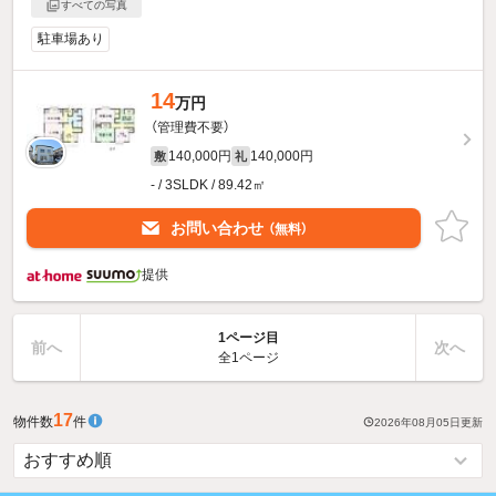
すべての写真
駐車場あり
14
万円
（管理費不要）
140,000円
140,000円
敷
礼
- / 3SLDK / 89.42㎡
お問い合わせ
（無料）
提供
1ページ目
前へ
次へ
全1ページ
17
物件数
件
2026年08月05日
更新