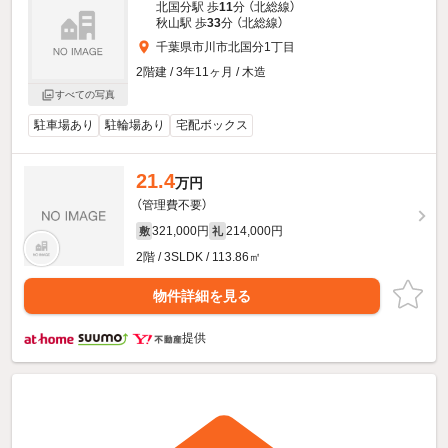
北国分駅 歩
11
分 （北総線）
秋山駅 歩
33
分 （北総線）
千葉県市川市北国分1丁目
2階建 / 3年11ヶ月 / 木造
すべての写真
駐車場あり
駐輪場あり
宅配ボックス
21.4
万円
（管理費不要）
321,000円
214,000円
敷
礼
2階 / 3SLDK / 113.86㎡
物件詳細を見る
提供