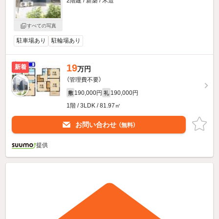
2階建 / 新築 / 木造
すべての写真
駐車場あり
駐輪場あり
19
新着
万円
（管理費不要）
190,000円
190,000円
敷
礼
1階 / 3LDK / 81.97㎡
お問い合わせ
（無料）
提供