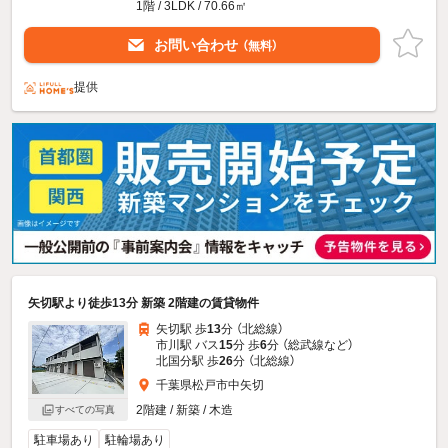
1階 / 3LDK / 70.66㎡
お問い合わせ
（無料）
提供
矢切駅より徒歩13分 新築 2階建の賃貸物件
矢切駅 歩
13
分 （北総線）
市川駅 バス
15
分 歩
6
分 （総武線
など
）
北国分駅 歩
26
分 （北総線）
千葉県松戸市中矢切
2階建 / 新築 / 木造
すべての写真
駐車場あり
駐輪場あり