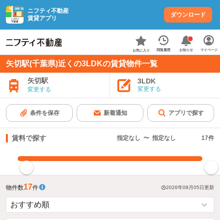
ニフティ不動産
ダウンロード
賃貸アプリ
お知らせ
閲覧履歴
マイページ
お気に入り
矢切駅(千葉県)近くの3LDKの賃貸物件一覧
矢切駅
3LDK
変更する
変更する
条件を保存
新着通知
アプリで探す
賃料で探す
指定なし
〜
指定なし
17
件
指定した賃料で絞り込む
17
物件数
件
2026年08月05日
更新