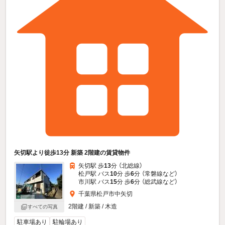
矢切駅より徒歩13分 新築 2階建の賃貸物件
矢切駅 歩
13
分 （北総線）
松戸駅 バス
10
分 歩
6
分 （常磐線
など
）
市川駅 バス
15
分 歩
6
分 （総武線
など
）
千葉県松戸市中矢切
2階建 / 新築 / 木造
すべての写真
駐車場あり
駐輪場あり