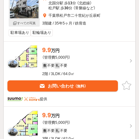
北国分駅 歩
13
分 （北総線）
松戸駅 歩
30
分 （常磐線
など
）
千葉県松戸市二十世紀が丘萩町
3階建 / 35年5ヶ月 / 鉄骨造
すべての写真
駐車場あり
駐輪場あり
9.9
万円
（管理費5,000円）
不要
不要
敷
礼
2階 / 3LDK / 64.0㎡
お問い合わせ
（無料）
提供
9.9
万円
（管理費5,000円）
不要
不要
敷
礼
3階 / 3LDK / 62.0㎡