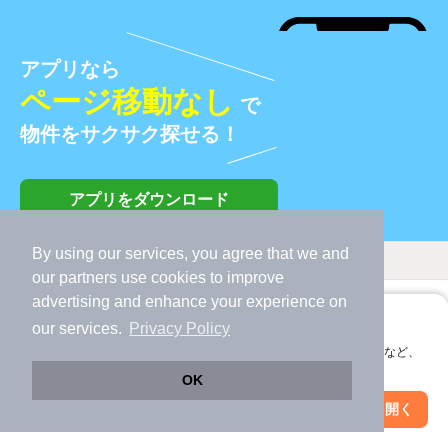
アプリなら
ページ移動なし
で
物件をサクサク探せる！
アプリをダウンロード
By using our services, you agree that we and
条件を変えて候補の物件を増やそう！
our
partners
use cookies to improve
矢切駅
3LDK
advertising and enhance your experience on
変更する
変更する
アプリに切り替えて、サクサクお部屋探し
our services.
Privacy Policy
地図
会員登録なしですぐ使える。マップ検索やお気に入り保存など、
アプリ限定の便利な機能が使えます！
OK
地図から探す
Web版で続行
アプリを開く
駅・沿線を変更
絞り込み条件を変更
人気の条件