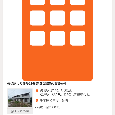
矢切駅より徒歩13分 新築 2階建の賃貸物件
矢切駅 歩
13
分 （北総線）
松戸駅 バス
10
分 歩
6
分 （常磐線
など
）
千葉県松戸市中矢切
2階建 / 新築 / 木造
すべての写真