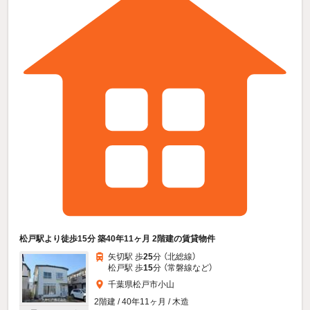
松戸駅より徒歩15分 築40年11ヶ月 2階建の賃貸物件
矢切駅 歩
25
分 （北総線）
松戸駅 歩
15
分 （常磐線
など
）
千葉県松戸市小山
2階建 / 40年11ヶ月 / 木造