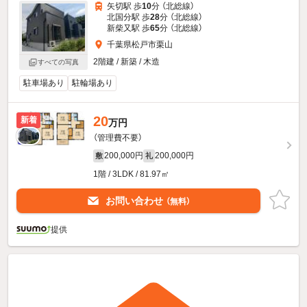
矢切駅 歩
10
分 （北総線）
北国分駅 歩
28
分 （北総線）
新柴又駅 歩
65
分 （北総線）
千葉県松戸市栗山
2階建 / 新築 / 木造
すべての写真
駐車場あり
駐輪場あり
20
新着
万円
（管理費不要）
200,000円
200,000円
敷
礼
1階 / 3LDK / 81.97㎡
お問い合わせ
（無料）
提供