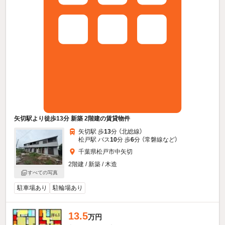
矢切駅より徒歩13分 新築 2階建の賃貸物件
矢切駅 歩
13
分 （北総線）
松戸駅 バス
10
分 歩
6
分 （常磐線
など
）
千葉県松戸市中矢切
2階建 / 新築 / 木造
すべての写真
駐車場あり
駐輪場あり
13.5
万円