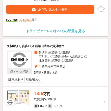
お問い合わせ
（無料）
提供
トライヴァーレのすべての部屋を見る
矢切駅より徒歩13分 新築 2階建の賃貸物件
矢切駅 歩
13
分 （北総線）
市川駅 バス
15
分 歩
6
分 （総武線
など
）
北国分駅 歩
26
分 （北総線）
千葉県松戸市中矢切
すべての写真
2階建 / 新築 / 木造
駐車場あり
駐輪場あり
13.5
万円
（管理費5,000円）
1.0ヶ月
1.0ヶ月
敷
礼