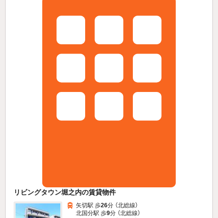
リビングタウン堀之内の賃貸物件
矢切駅 歩
26
分 （北総線）
北国分駅 歩
9
分 （北総線）