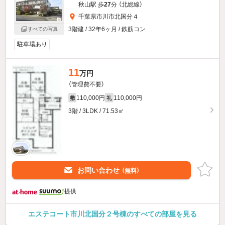
秋山駅 歩
27
分 （北総線）
千葉県市川市北国分４
3階建 / 32年6ヶ月 / 鉄筋コン
すべての写真
駐車場あり
11
万円
（管理費不要）
110,000円
110,000円
敷
礼
3階 / 3LDK / 71.53㎡
お問い合わせ
（無料）
提供
エステコート市川北国分２号棟のすべての部屋を見る