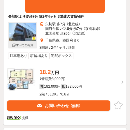
矢切駅より徒歩7分 築2年4ヶ月 3階建の賃貸物件
矢切駅 歩
7
分 （北総線）
国府台駅 バス
8
分 歩
7
分 （京成本線）
北国分駅 歩
20
分 （北総線）
千葉県市川市国府台６
すべての写真
3階建 / 2年4ヶ月 / 鉄骨
駐車場あり
駐輪場あり
宅配ボックス
18.2
万円
（管理費8,000円）
182,000円
182,000円
敷
礼
2階 / 3LDK / 76.6㎡
お問い合わせ
（無料）
提供