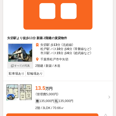
矢切駅より徒歩13分 新築 2階建の賃貸物件
矢切駅 歩
13
分 （北総線）
松戸駅 バス
10
分 歩
6
分 （常磐線
など
）
市川駅 バス
15
分 歩
6
分 （総武線
など
）
千葉県松戸市中矢切
2階建 / 新築 / 木造
すべての写真
駐車場あり
駐輪場あり
13.5
万円
（管理費5,000円）
135,000円
135,000円
敷
礼
2階 / 3LDK / 70.66㎡