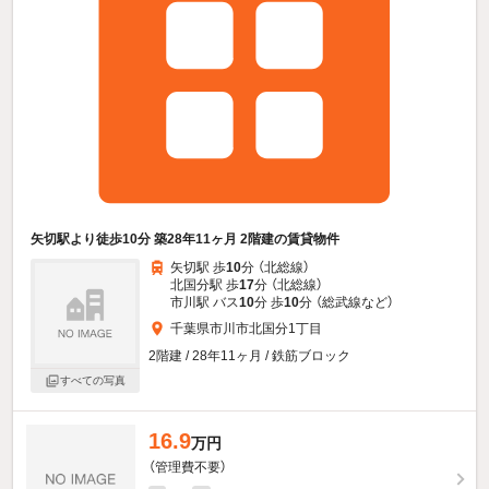
矢切駅より徒歩10分 築28年11ヶ月 2階建の賃貸物件
矢切駅 歩
10
分 （北総線）
北国分駅 歩
17
分 （北総線）
市川駅 バス
10
分 歩
10
分 （総武線
など
）
千葉県市川市北国分1丁目
2階建 / 28年11ヶ月 / 鉄筋ブロック
すべての写真
16.9
万円
（管理費不要）