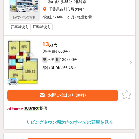
秋山駅 歩
25
分 （北総線）
千葉県市川市堀之内４
3階建 / 24年11ヶ月 / 軽量鉄骨
すべての写真
駐車場あり
駐輪場あり
13
万円
（管理費6,000円）
不要
130,000円
敷
礼
3階 / 3LDK / 65.46㎡
お問い合わせ
（無料）
提供
リビングタウン堀之内のすべての部屋を見る