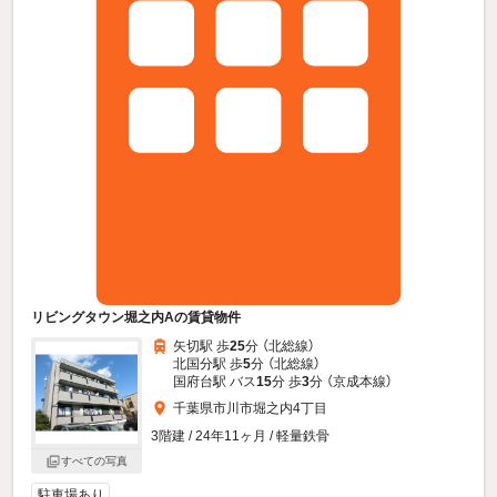
リビングタウン堀之内Aの賃貸物件
矢切駅 歩
25
分 （北総線）
北国分駅 歩
5
分 （北総線）
国府台駅 バス
15
分 歩
3
分 （京成本線）
千葉県市川市堀之内4丁目
3階建 / 24年11ヶ月 / 軽量鉄骨
すべての写真
駐車場あり