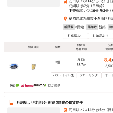
苅田駅 バス
14
分 歩
3
分 （日
朽網駅 歩
7
分 （日豊線）
下曽根駅 バス
10
分 歩
3
分 
福岡県北九州市小倉南区朽
3階建
新築
総階数
築年数
建
駐車場あり
駐輪場あり
間取り
賃
間取り図
階数
専有面積
管理
8.4
3LDK
3階
68.7㎡
3,50
バス・トイレ別
フローリング
オー
ほか提供
朽網駅より徒歩8分 新築 3階建の賃貸物件
苅田駅 バス
14
分 歩
3
分 （日