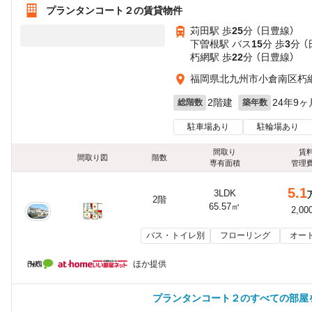
プランタンコート２の賃貸物件
苅田駅 歩
25
分 （日豊線）
下曽根駅 バス
15
分 歩
3
分 
朽網駅 歩
22
分 （日豊線）
福岡県北九州市小倉南区朽網東
2階建
24年9ヶ
総階数
築年数
駐車場あり
駐輪場あり
間取り
賃
間取り図
階数
専有面積
管理
5.1
3LDK
2階
65.57㎡
2,00
バス・トイレ別
フローリング
オー
ほか提供
プランタンコート２のすべての部屋