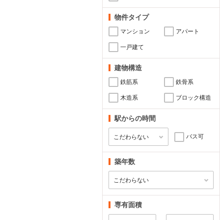
物件タイプ
マンション
アパート
一戸建て
建物構造
鉄筋系
鉄骨系
木造系
ブロック構造
駅からの時間
バス可
築年数
専有面積