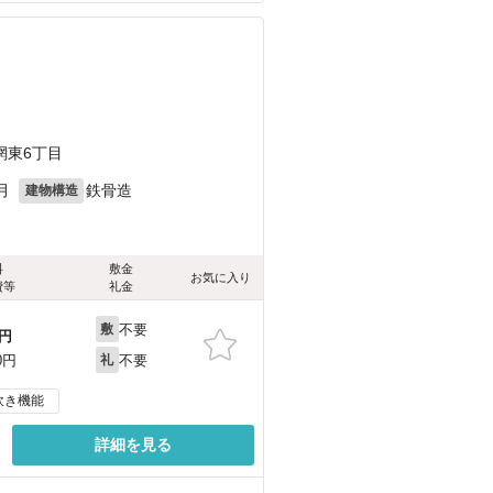
網東6丁目
月
鉄骨造
建物構造
料
敷金
お気に入り
費等
礼金
不要
敷
円
不要
0円
礼
炊き機能
詳細を見る