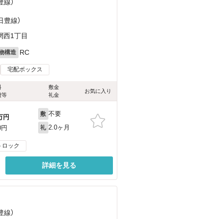
豊線）
（日豊線）
網西1丁目
RC
物構造
宅配ボックス
料
敷金
お気に入り
費等
礼金
不要
敷
万円
2.0ヶ月
0円
礼
トロック
詳細を見る
豊線）