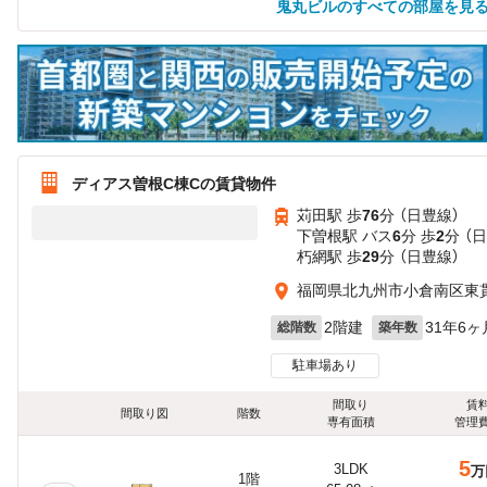
鬼丸ビルのすべての部屋を見
ディアス曽根C棟Cの賃貸物件
苅田駅 歩
76
分 （日豊線）
下曽根駅 バス
6
分 歩
2
分 （
朽網駅 歩
29
分 （日豊線）
福岡県北九州市小倉南区東
2階建
31年6ヶ
総階数
築年数
駐車場あり
間取り
賃
間取り図
階数
専有面積
管理
5
3LDK
万
1階