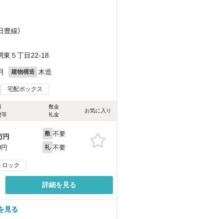
（日豊線）
５丁目22-18
月
木造
建物構造
宅配ボックス
料
敷金
お気に入り
費等
礼金
不要
敷
万円
不要
0円
礼
トロック
詳細を見る
を見る