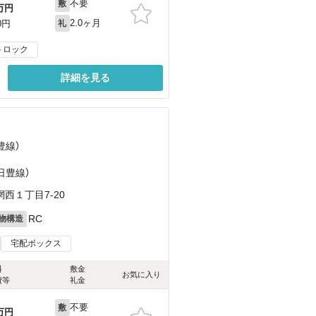
不要
敷
万円
2.0ヶ月
0円
礼
トロック
詳細を見る
豊線）
（日豊線）
西１丁目7-20
RC
物構造
宅配ボックス
料
敷金
お気に入り
費等
礼金
不要
敷
万円