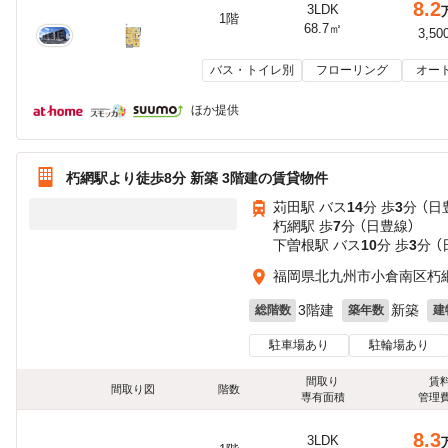
8.2
3LDK
1階
68.7㎡
3,50
バス・トイレ別
フローリング
オー
ほか提供
朽網駅より徒歩8分 新築 3階建の賃貸物件
苅田駅 バス
14
分 歩
3
分 （日
朽網駅 歩
7
分 （日豊線）
下曽根駅 バス
10
分 歩
3
分 
福岡県北九州市小倉南区朽網
3階建
新築
総階数
築年数
建
駐車場あり
駐輪場あり
間取り
賃
間取り図
階数
専有面積
管理
8.3
3LDK