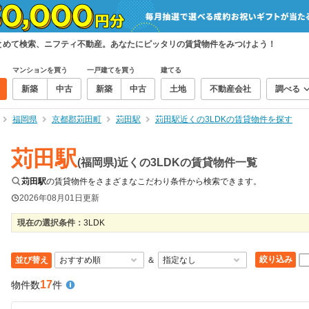
まとめて検索、ニフティ不動産。あなたにピッタリの賃貸物件をみつけよう！
マンションを買う
一戸建てを買う
建てる
新築
中古
新築
中古
土地
不動産会社
調べる
福岡県
京都郡苅田町
苅田駅
苅田駅近くの3LDKの賃貸物件を探す
苅田駅
(福岡県)近くの3LDKの賃貸物件一覧
苅田駅
の賃貸物件をさまざまなこだわり条件から検索できます。
2026年08月01日
更新
現在の選択条件：
3LDK
絞り込み
並び替え
＆
17
物件数
件