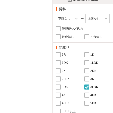
賃料
〜
管理費など込み
敷金無し
礼金無し
間取り
1R
1K
1DK
1LDK
2K
2DK
2LDK
3K
3DK
3LDK
4K
4DK
4LDK
5DK
5LDK以上