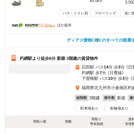
65.08㎡
3,50
バス・トイレ別
フローリング
追い
ほか提供
ディアス曽根C棟Cのすべての部屋
朽網駅より徒歩8分 新築 3階建の賃貸物件
苅田駅 バス
14
分 歩
3
分 （日
朽網駅 歩
7
分 （日豊線）
下曽根駅 バス
10
分 歩
3
分 
福岡県北九州市小倉南区朽
3階建
新築
総階数
築年数
建
駐車場あり
駐輪場あり
間取り
賃
間取り図
階数
専有面積
管理