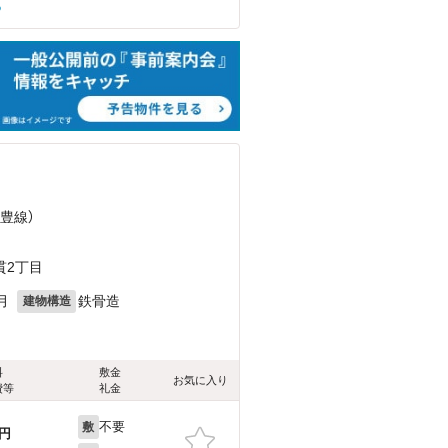
る
日豊線）
貫2丁目
月
鉄骨造
建物構造
料
敷金
お気に入り
費等
礼金
不要
敷
円