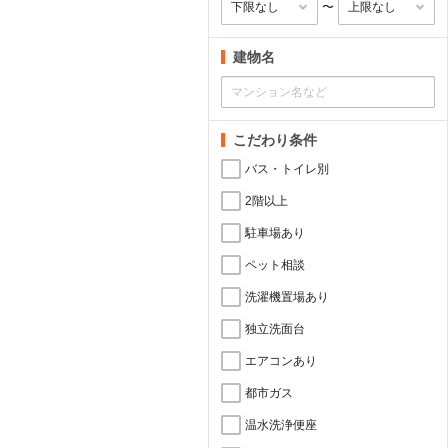
〜
建物名
こだわり条件
バス・トイレ別
2階以上
駐車場あり
ペット相談
洗濯機置場あり
独立洗面台
エアコンあり
都市ガス
温水洗浄便座