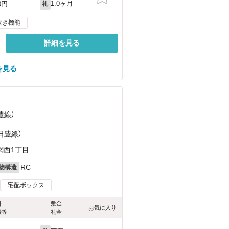
1.0ヶ月
0円
礼
炊き機能
詳細を見る
を見る
豊線）
（日豊線）
網西1丁目
RC
物構造
宅配ボックス
料
敷金
お気に入り
費等
礼金