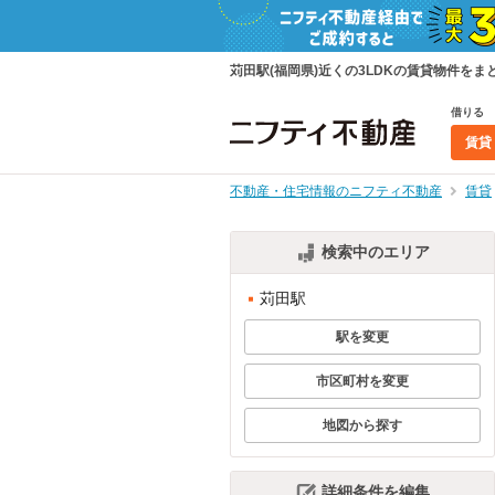
苅田駅(福岡県)近くの3LDKの賃貸物件を
借りる
賃貸
不動産・住宅情報のニフティ不動産
賃貸
検索中のエリア
苅田駅
駅を変更
市区町村を変更
地図から探す
詳細条件を編集