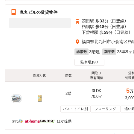
鬼丸ビルの賃貸物件
苅田駅 歩
33
分 （日豊線）
朽網駅 歩
18
分 （日豊線）
下曽根駅 歩
59
分 （日豊線）
福岡県北九州市小倉南区朽
3階建
28年9ヶ
総階数
築年数
駐車場あり
間取り
賃
間取り図
階数
専有面積
管理
5
3LDK
万
2階
70.0㎡
3,00
バス・トイレ別
フローリング
追い
ほか提供