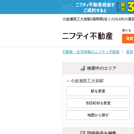
小波瀬西工大前駅(福岡県)近くの3LDK
借りる
賃貸
不動産・住宅情報のニフティ不動産
賃貸
検索中のエリア
小波瀬西工大前駅
駅を変更
市区町村を変更
地図から探す
詳細条件を編集