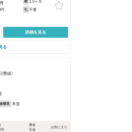
1.0ヶ月
敷
円
不要
0円
礼
詳細を見る
見る
（日豊線）
）
原
木造
物構造
料
敷金
お気に入り
費等
礼金