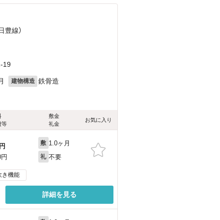
（日豊線）
）
19
月
鉄骨造
建物構造
料
敷金
お気に入り
費等
礼金
1.0ヶ月
敷
円
不要
0円
礼
炊き機能
詳細を見る