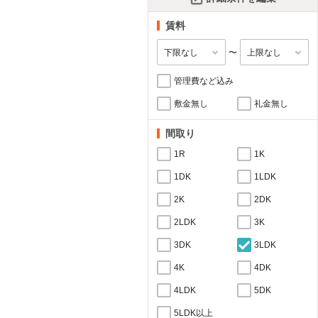
賃料
〜
管理費など込み
敷金無し
礼金無し
間取り
1R
1K
1DK
1LDK
2K
2DK
2LDK
3K
3DK
3LDK
4K
4DK
4LDK
5DK
5LDK以上