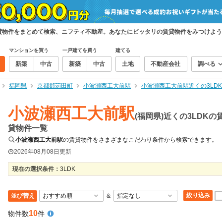
の賃貸物件をまとめて検索、ニフティ不動産。あなたにピッタリの賃貸物件をみつけよ
マンションを買う
一戸建てを買う
建てる
新築
中古
新築
中古
土地
不動産会社
調べる
福岡県
京都郡苅田町
小波瀬西工大前駅
小波瀬西工大前駅近くの3LD
小波瀬西工大前駅
(福岡県)近くの3LDKの
貸物件一覧
小波瀬西工大前駅
の賃貸物件をさまざまなこだわり条件から検索できます。
2026年08月08日
更新
現在の選択条件：
3LDK
絞り込み
並び替え
＆
10
物件数
件