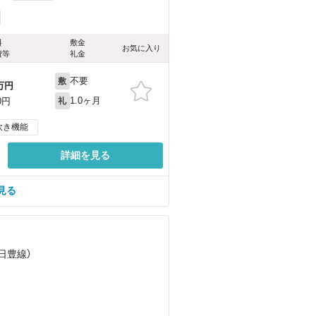
料
敷金
お気に入り
費等
礼金
不要
敷
万円
1.0ヶ月
0円
礼
炊き機能
詳細を見る
見る
（日豊線）
）