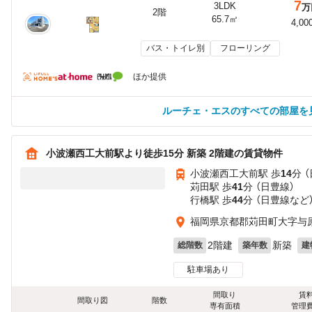
7
3LDK
万
2階
65.7㎡
4,00
バス・トイレ別
フローリング
ほか提供
ルーチェ・エスのすべての部屋を
小波瀬西工大前駅より徒歩15分 新築 2階建の賃貸物件
小波瀬西工大前駅 歩
14
分 
苅田駅 歩
41
分 （日豊線）
行橋駅 歩
44
分 （日豊線
など
福岡県京都郡苅田町大字与
2階建
新築
総階数
築年数
建
駐車場あり
間取り
賃
間取り図
階数
専有面積
管理