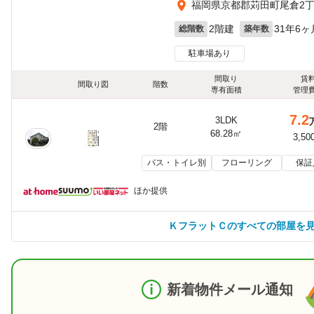
福岡県京都郡苅田町尾倉2
2階建
31年6ヶ
総階数
築年数
駐車場あり
間取り
賃
間取り図
階数
専有面積
管理
7.2
3LDK
2階
68.28㎡
3,50
バス・トイレ別
フローリング
保証
ほか提供
ＫフラットＣのすべての部屋を
新着物件メール通知