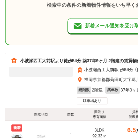
検索中の条件の新着物件情報をいち早く
新着メール通知を受け
小波瀬西工大前駅より徒歩54分 築37年9ヶ月 2階建の賃貸物
小波瀬西工大前駅 歩
54
分 
福岡県京都郡苅田町大字葛
2階建
37年9ヶ
総階数
築年数
駐車場あり
間取り
賃
間取り図
階数
専有面積
管理
新着
6.5
3LDK
-
92.33㎡
-