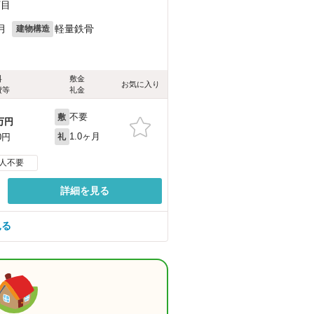
丁目
月
軽量鉄骨
建物構造
料
敷金
お気に入り
費等
礼金
不要
敷
万円
1.0ヶ月
0円
礼
人不要
詳細を見る
見る