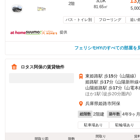
13
3LDK
2階
81.65㎡
5,00
バス・トイレ別
フローリング
追い
提供
フェリシモHYのすべての部屋を
ロタス阿保の賃貸物件
東姫路駅 歩
15
分 （山陽線）
姫路駅 歩
17
分 （山陽新幹線
山陽姫路駅 歩
17
分 （山電本
ほか1駅（徒歩20分圏内）
兵庫県姫路市阿保
2階建
4年9ヶ
総階数
築年数
駐車場あり
駐輪場あり
間取り
賃
間取り図
階数