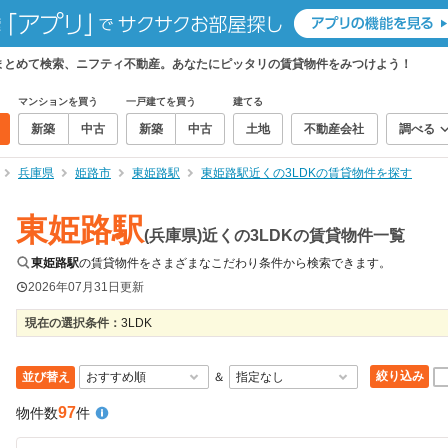
件をまとめて検索、ニフティ不動産。あなたにピッタリの賃貸物件をみつけよう！
マンションを買う
一戸建てを買う
建てる
新築
中古
新築
中古
土地
不動産会社
調べる
兵庫県
姫路市
東姫路駅
東姫路駅近くの3LDKの賃貸物件を探す
東姫路駅
(兵庫県)近くの3LDKの賃貸物件一覧
東姫路駅
の賃貸物件をさまざまなこだわり条件から検索できます。
2026年07月31日
更新
現在の選択条件：
3LDK
絞り込み
並び替え
＆
97
物件数
件