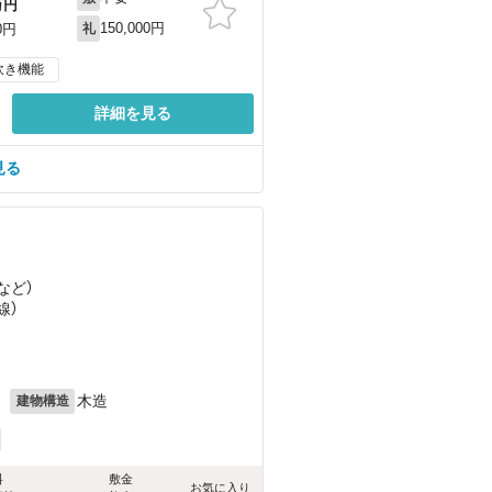
万円
150,000円
0円
礼
炊き機能
詳細を見る
見る
など
）
線）
月
木造
建物構造
料
敷金
お気に入り