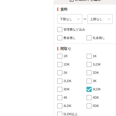
賃料
〜
管理費など込み
敷金無し
礼金無し
間取り
1R
1K
1DK
1LDK
2K
2DK
2LDK
3K
3DK
3LDK
4K
4DK
4LDK
5DK
5LDK以上