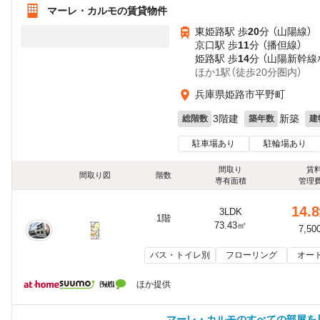
マーレ・カルモの賃貸物件
東姫路駅 歩
20
分 （山陽線）
京口駅 歩
11
分 （播但線）
姫路駅 歩
14
分 （山陽新幹線
ほか1駅（徒歩20分圏内）
兵庫県姫路市平野町
3階建
新築
総階数
築年数
建
駐車場あり
駐輪場あり
間取り
賃
間取り図
階数
専有面積
管理
14.8
3LDK
1階
73.43㎡
7,50
バス・トイレ別
フローリング
オー
ほか提供
マーレ・カルモのすべての部屋を