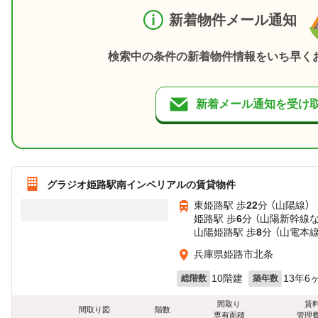
新着物件メール通知
検索中の条件の新着物件情報をいち早く
新着メール通知を受け
グラジオ姫路駅南インペリアルの賃貸物件
東姫路駅 歩
22
分 （山陽線）
姫路駅 歩
6
分 （山陽新幹線
山陽姫路駅 歩
8
分 （山電本線
兵庫県姫路市北条
10階建
13年6
総階数
築年数
間取り
賃
間取り図
階数
専有面積
管理