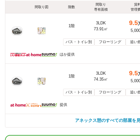
間取り
賃
間取り図
階数
専有面積
管理
9.5
3LDK
1階
73.91㎡
5,00
バス・トイレ別
フローリング
追い
ほか提供
9.5
3LDK
1階
74.35㎡
5,00
バス・トイレ別
フローリング
追い
提供
アネックス憩のすべての部屋を