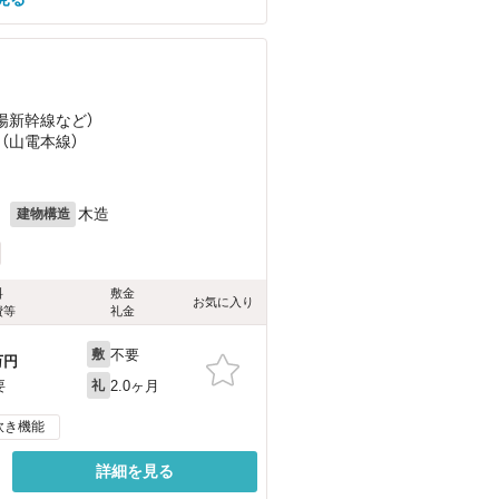
山陽新幹線
など
）
 （山電本線）
月
木造
建物構造
料
敷金
お気に入り
費等
礼金
不要
敷
万円
2.0ヶ月
要
礼
炊き機能
詳細を見る