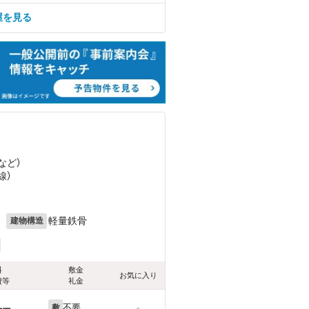
屋を見る
など
）
線）
月
軽量鉄骨
建物構造
料
敷金
お気に入り
費等
礼金
不要
敷