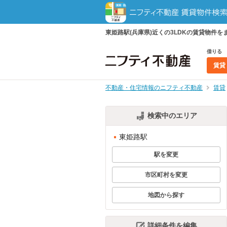
東姫路駅(兵庫県)近くの3LDKの賃貸物
借りる
賃貸
不動産・住宅情報のニフティ不動産
賃貸
検索中のエリア
東姫路駅
駅を変更
市区町村を変更
地図から探す
詳細条件を編集