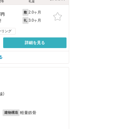
費等
礼金
2.0ヶ月
敷
万円
3.0ヶ月
要
礼
ーリング
詳細を見る
る
線）
月
軽量鉄骨
建物構造