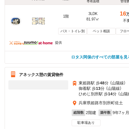
専有面積
管理
16
3LDK
1階
81.97㎡
不
バス・トイレ別
ペット相談
フロ
提供
ロタス阿保のすべての部屋を見
アネックス憩の賃貸物件
東姫路駅 歩
48
分 （山陽線）
御着駅 歩
13
分 （山陽線）
ひめじ別所駅 歩
14
分 （山陽
兵庫県姫路市別所町佐土
2階建
9年7ヶ
総階数
築年数
駐車場あり