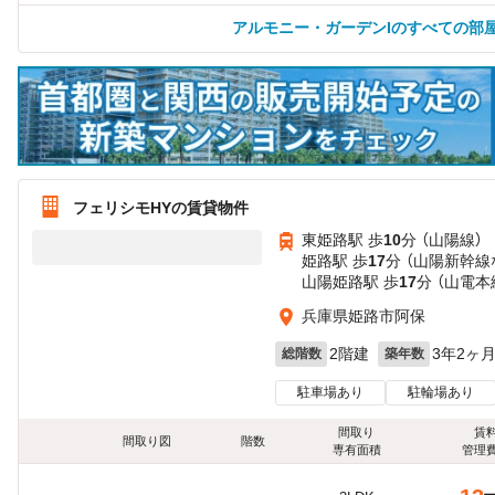
アルモニー・ガーデンIのすべての部
フェリシモHYの賃貸物件
東姫路駅 歩
10
分 （山陽線）
姫路駅 歩
17
分 （山陽新幹線
山陽姫路駅 歩
17
分 （山電本
兵庫県姫路市阿保
2階建
3年2ヶ
総階数
築年数
駐車場あり
駐輪場あり
間取り
賃
間取り図
階数
専有面積
管理