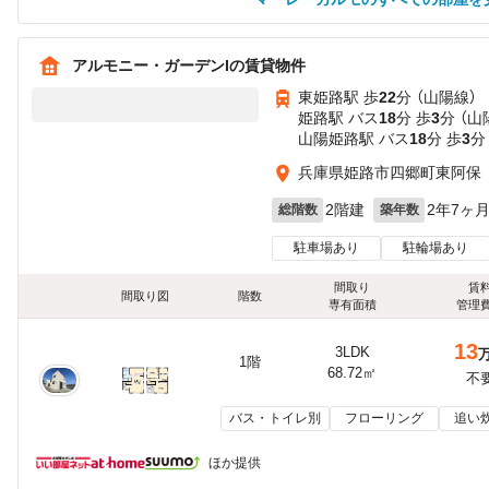
アルモニー・ガーデンIの賃貸物件
東姫路駅 歩
22
分 （山陽線）
姫路駅 バス
18
分 歩
3
分 （
山陽姫路駅 バス
18
分 歩
3
分
兵庫県姫路市四郷町東阿保
2階建
2年7ヶ
総階数
築年数
駐車場あり
駐輪場あり
間取り
賃
間取り図
階数
専有面積
管理
13
3LDK
1階
68.72㎡
不
バス・トイレ別
フローリング
追い
ほか提供