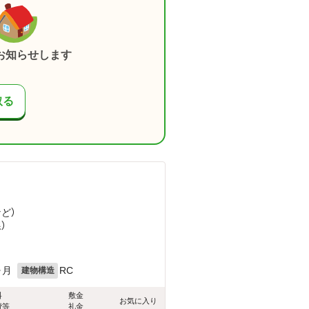
お知らせします
取る
など
）
）
ヶ月
RC
建物構造
料
敷金
お気に入り
費等
礼金