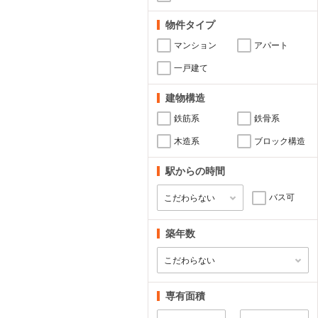
物件タイプ
マンション
アパート
一戸建て
建物構造
鉄筋系
鉄骨系
木造系
ブロック構造
駅からの時間
バス可
築年数
専有面積