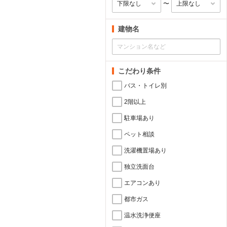
〜
建物名
こだわり条件
バス・トイレ別
2階以上
駐車場あり
ペット相談
洗濯機置場あり
独立洗面台
エアコンあり
都市ガス
温水洗浄便座