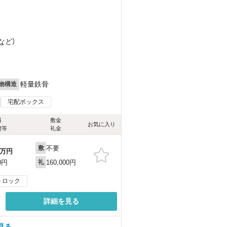
など
）
軽量鉄骨
物構造
宅配ボックス
料
敷金
お気に入り
費等
礼金
不要
敷
万円
160,000円
0円
礼
トロック
詳細を見る
見る