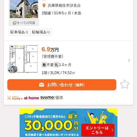
兵庫県相生市汐見台
2階建 / 31年5ヶ月 / 木造
すべての写真
駐車場あり
駐輪場あり
6.9
万円
（管理費不要）
不要
1.0ヶ月
敷
礼
1階 / 3LDK / 74.52㎡
お問い合わせ
（無料）
提供