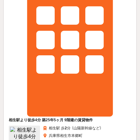
相生駅より徒歩4分 築25年5ヶ月 9階建の賃貸物件
相生駅 歩
2
分 （山陽新幹線
など
）
兵庫県相生市本郷町