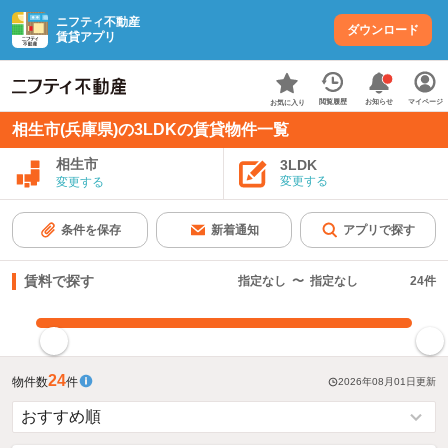
ニフティ不動産
ダウンロード
賃貸アプリ
お知らせ
閲覧履歴
マイページ
お気に入り
相生市(兵庫県)の3LDKの賃貸物件一覧
相生市
3LDK
変更する
変更する
条件を保存
新着通知
アプリで探す
賃料で探す
指定なし
〜
指定なし
24
件
指定した賃料で絞り込む
24
物件数
件
2026年08月01日
更新