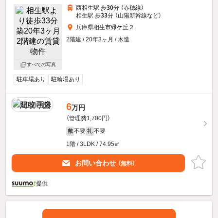
西相生駅 歩
30
分 （赤穂線）
相生駅 歩
33
分 （山陽新幹線
など
）
兵庫県相生市緑ケ丘２
2階建 / 20年3ヶ月 / 木造
すべての写真
駐車場あり
駐輪場あり
6
万円
（管理費1,700円）
不要
不要
敷
礼
1階 / 3LDK / 74.95㎡
お問い合わせ
（無料）
提供