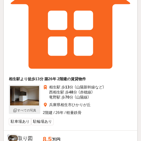
相生駅より徒歩13分 築26年 2階建の賃貸物件
相生駅 歩
13
分 （山陽新幹線
など
）
西相生駅 歩
48
分 （赤穂線）
竜野駅 歩
70
分 （山陽線）
兵庫県相生市ひかりが丘
すべての写真
2階建 / 26年 / 軽量鉄骨
駐車場あり
駐輪場あり
8.5
万円