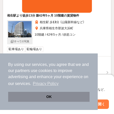
相生駅より徒歩13分 築42年5ヶ月 10階建の賃貸物件
相生駅 歩
13
分 （山陽新幹線
など
）
兵庫県相生市那波大浜町
10階建 / 42年5ヶ月 / 鉄筋コン
すべての写真
駐車場あり
駐輪場あり
7.2
万円
By using our services, you agree that we and
（管理費6,000円）
our
partners
use cookies to improve
不要
100,000円
advertising and enhance your experience on
敷
礼
アプリに切り替えて、サクサクお部屋探し
3階 / 3LDK / 78.73㎡
our services.
Privacy Policy
会員登録なしですぐ使える。マップ検索やお気に入り保存など、
お問い合わせ
（無料）
アプリ限定の便利な機能が使えます！
OK
提供
Web版で続行
アプリを開く
市区町村を変更
絞り込み条件を変更