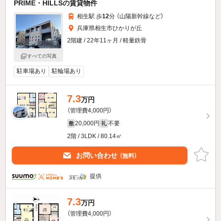
PRIME・HILLSの賃貸物件
相生駅 歩
12
分 （山陽新幹線
など
）
兵庫県相生市ひかりが丘
2階建 / 22年11ヶ月 / 軽量鉄骨
すべての写真
駐車場あり
駐輪場あり
7.3
万円
（管理費4,000円）
20,000円
不要
敷
礼
2階 / 3LDK / 80.14㎡
お問い合わせ
（無料）
提供
7.3
万円
（管理費4,000円）