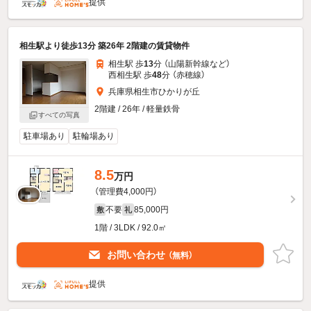
提供
相生駅より徒歩13分 築26年 2階建の賃貸物件
相生駅 歩
13
分 （山陽新幹線
など
）
西相生駅 歩
48
分 （赤穂線）
兵庫県相生市ひかりが丘
2階建 / 26年 / 軽量鉄骨
すべての写真
駐車場あり
駐輪場あり
8.5
万円
（管理費4,000円）
不要
85,000円
敷
礼
1階 / 3LDK / 92.0㎡
お問い合わせ
（無料）
提供