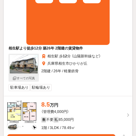
相生駅より徒歩12分 築26年 2階建の賃貸物件
相生駅 歩
12
分 （山陽新幹線
など
）
兵庫県相生市ひかりが丘
2階建 / 26年 / 軽量鉄骨
すべての写真
駐車場あり
駐輪場あり
8.5
万円
（管理費4,000円）
不要
85,000円
敷
礼
1階 / 3LDK / 78.49㎡