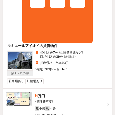
ルミエールアイオイの賃貸物件
相生駅 歩
7
分 （山陽新幹線
など
）
西相生駅 歩
39
分 （赤穂線）
兵庫県相生市本郷町
5階建 / 32年7ヶ月 / RC
すべての写真
駐車場あり
駐輪場あり
6
万円
（管理費不要）
不要
不要
敷
礼