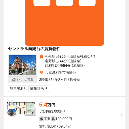
セントラル向陽台の賃貸物件
相生駅 歩
20
分 （山陽新幹線
など
）
竜野駅 歩
44
分 （山陽線）
西相生駅 歩
54
分 （赤穂線）
兵庫県相生市向陽台
3階建 / 34年2ヶ月 / 鉄骨造
すべての写真
駐車場あり
駐輪場あり
5.4
万円
（管理費3,000円）
不要
100,000円
敷
礼
3階 / 3LDK / 69.54㎡