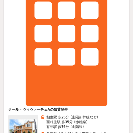
クール・ヴィヴァーチェAの賃貸物件
相生駅 歩
25
分 （山陽新幹線
など
）
西相生駅 歩
35
分 （赤穂線）
有年駅 歩
76
分 （山陽線）