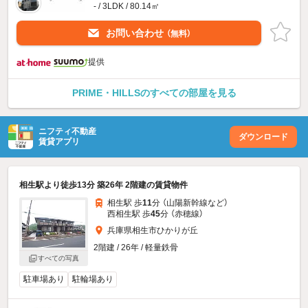
- / 3LDK / 80.14㎡
お問い合わせ
（無料）
提供
PRIME・HILLSのすべての部屋を見る
ニフティ不動産
ダウンロード
賃貸アプリ
相生駅より徒歩13分 築26年 2階建の賃貸物件
相生駅 歩
11
分 （山陽新幹線
など
）
西相生駅 歩
45
分 （赤穂線）
兵庫県相生市ひかりが丘
2階建 / 26年 / 軽量鉄骨
すべての写真
駐車場あり
駐輪場あり