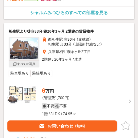
シャルムみつひろのすべての部屋を見る
相生駅より徒歩33分 築20年3ヶ月 2階建の賃貸物件
西相生駅 歩
30
分 （赤穂線）
相生駅 歩
33
分 （山陽新幹線
など
）
兵庫県相生市緑ヶ丘2丁目
2階建 / 20年3ヶ月 / 木造
すべての写真
駐車場あり
駐輪場あり
6
万円
（管理費1,700円）
不要
不要
敷
礼
1階 / 3LDK / 74.95㎡
お問い合わせ
（無料）