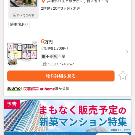
兵庫県相生市緑ケ丘２丁目３番１１号
2階建 / 20年3ヶ月 / 木造
すべての写真
駐車場あり
6
万円
（管理費1,700円）
不要
不要
敷
礼
1階 / 3LDK / 74.95㎡
物件詳細を見る
ほか提供