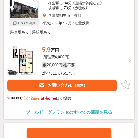
相生駅 歩
34
分 （山陽新幹線
など
）
坂越駅 歩
73
分 （赤穂線）
兵庫県相生市千尋町
2階建 / 13年7ヶ月 / 軽量鉄骨
すべての写真
駐車場あり
駐輪場あり
5.9
万円
（管理費4,000円）
20,000円
不要
敷
礼
2階 / 3LDK / 65.75㎡
お問い合わせ
（無料）
ほか提供
ブールドーグフランセのすべての部屋を見る