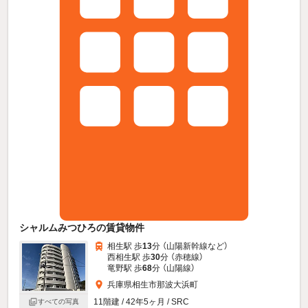
シャルムみつひろの賃貸物件
相生駅 歩
13
分 （山陽新幹線
など
）
西相生駅 歩
30
分 （赤穂線）
竜野駅 歩
68
分 （山陽線）
兵庫県相生市那波大浜町
11階建 / 42年5ヶ月 / SRC
すべての写真