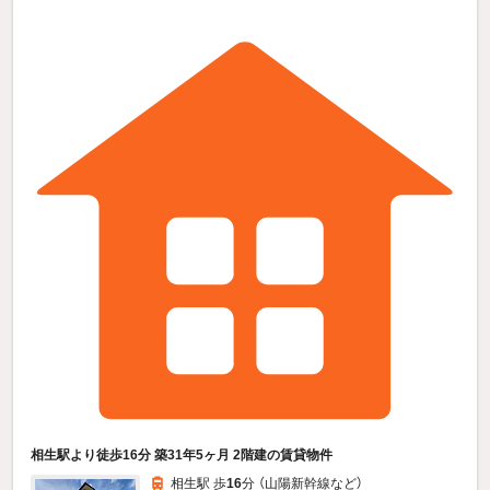
相生駅より徒歩16分 築31年5ヶ月 2階建の賃貸物件
相生駅 歩
16
分 （山陽新幹線
など
）