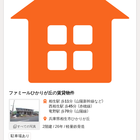
ファミールひかりが丘の賃貸物件
相生駅 歩
11
分 （山陽新幹線
など
）
西相生駅 歩
45
分 （赤穂線）
竜野駅 歩
70
分 （山陽線）
兵庫県相生市ひかりが丘
2階建 / 26年 / 軽量鉄骨造
すべての写真
駐車場あり