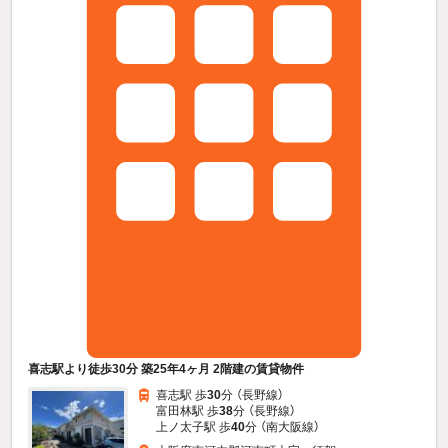
喜志駅より徒歩30分 築25年4ヶ月 2階建の賃貸物件
喜志駅 歩
30
分 （長野線）
富田林駅 歩
38
分 （長野線）
上ノ太子駅 歩
40
分 （南大阪線）