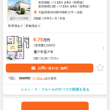
富田林駅 バス
13
分 歩
5
分 （長野線）
富田林西口駅 バス
13
分 歩
5
分 （長野線）
大阪府南河内郡河南町大字一須賀
2階建 / 25年5ヶ月 / 木造
すべての写真
駐車場あり
駐輪場あり
6.75
万円
（管理費3,200円）
不要
不要
敷
礼
2階 / 3LDK / 75.5㎡
お問い合わせ
（無料）
ほか提供
シャン・ド・フルールのすべての部屋を見る