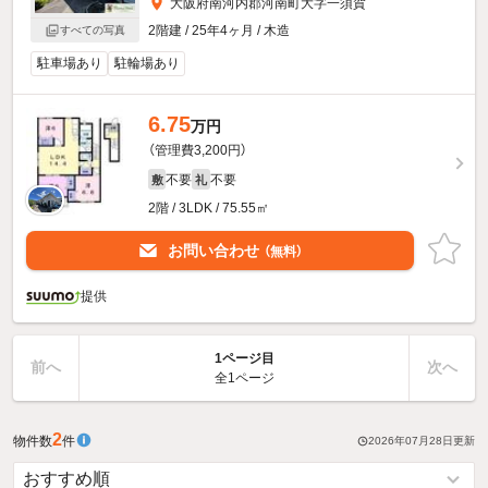
大阪府南河内郡河南町大字一須賀
2階建 / 25年4ヶ月 / 木造
すべての写真
駐車場あり
駐輪場あり
6.75
万円
（管理費3,200円）
不要
不要
敷
礼
2階 / 3LDK / 75.55㎡
お問い合わせ
（無料）
提供
1ページ目
前へ
次へ
全1ページ
2
物件数
件
2026年07月28日
更新