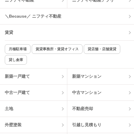
ニフティ不動産
ニフティ不動産アプリ
温水洗浄便座
オートロック
コンロ2口以上
追焚き機能
＼Because／ ニフティ不動産
TV付インターホン
角部屋
賃貸
新着のみ
インターネット無料
月極駐車場
賃貸事務所・賃貸オフィス
貸店舗・店舗賃貸
貸し倉庫
該当件数:
物件一覧に反映
2
件
新築一戸建て
新築マンション
中古一戸建て
中古マンション
土地
不動産売却
外壁塗装
引越し見積もり