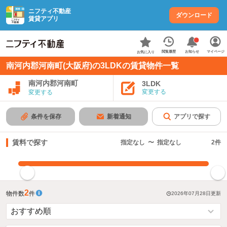
ニフティ不動産
ダウンロード
賃貸アプリ
お知らせ
閲覧履歴
マイページ
お気に入り
南河内郡河南町(大阪府)の3LDKの賃貸物件一覧
南河内郡河南町
3LDK
変更する
変更する
条件を保存
新着通知
アプリで探す
賃料で探す
指定なし
〜
指定なし
2
件
指定した賃料で絞り込む
2
物件数
件
2026年07月28日
更新