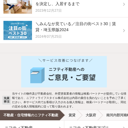
を決定し、入居するまで
2023年12月27日
＼みんなが見ている／注目の街ベスト30｜賃
貸・埼玉県版2024
2024年07月25日
他の人はこんな条件で絞り込んでいます！
人気のこだわり条件
新着物件メール通知
バス・トイレ別
2階以上
検索中の条件の新着物件情報をいち早く
駐車場あり
ペット相談
お知らせします
当サイトの物件及び不動産会社、外壁塗装業者の情報は検索パートナーが提供している情
報であり、ニフティライフスタイル株式会社は内容の責任を負わないことを予めご了承く
免責
洗濯機置場あり
独立洗面台
事項
ださい。本サービス内でお客様が入力される個人情報は、検索パートナーが取得し、同社
新着メール通知を受け取る
の定める個人情報規約に従って取り扱われます。
エアコンあり
都市ガス
不動産・住宅情報のニフティ不動産
賃貸
大阪府
南河内郡河南