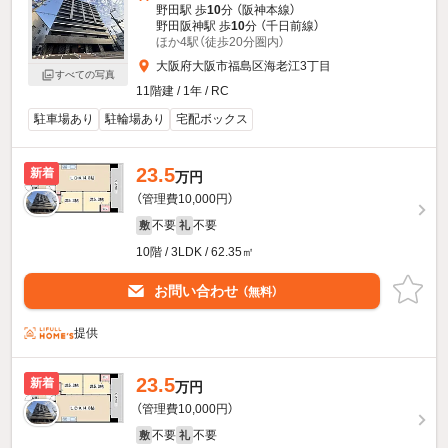
野田駅 歩
10
分 （阪神本線）
野田阪神駅 歩
10
分 （千日前線）
ほか4駅（徒歩20分圏内）
大阪府大阪市福島区海老江3丁目
すべての写真
11階建 / 1年 / RC
駐車場あり
駐輪場あり
宅配ボックス
23.5
新着
万円
（管理費10,000円）
不要
不要
敷
礼
10階 / 3LDK / 62.35㎡
お問い合わせ
（無料）
提供
23.5
新着
万円
（管理費10,000円）
不要
不要
敷
礼