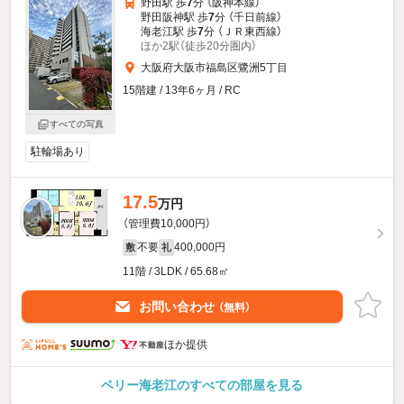
野田駅 歩
7
分 （阪神本線）
野田阪神駅 歩
7
分 （千日前線）
海老江駅 歩
7
分 （ＪＲ東西線）
ほか2駅（徒歩20分圏内）
大阪府大阪市福島区鷺洲5丁目
15階建 / 13年6ヶ月 / RC
すべての写真
駐輪場あり
17.5
万円
（管理費10,000円）
不要
400,000円
敷
礼
11階 / 3LDK / 65.68㎡
お問い合わせ
（無料）
ほか提供
ベリー海老江のすべての部屋を見る