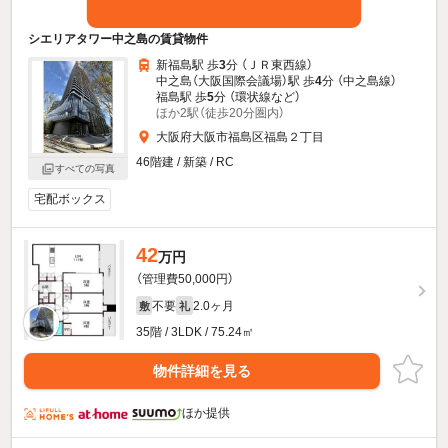
シエリアタワー中之島の賃貸物件
新福島駅 歩
3
分 （ＪＲ東西線）
中之島（大阪国際会議場）駅 歩
4
分 （中之島線）
福島駅 歩
5
分 （環状線
など
）
ほか2駅（徒歩20分圏内）
大阪府大阪市福島区福島２丁目
46階建 / 新築 / RC
すべての写真
宅配ボックス
42
万円
（管理費50,000円）
不要
2.0ヶ月
敷
礼
35階 / 3LDK / 75.24㎡
物件詳細を見る
ほか提供