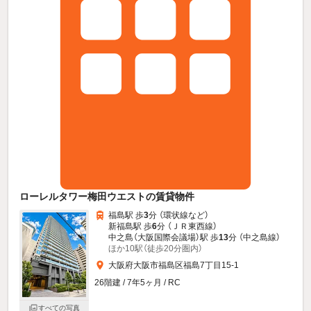
ローレルタワー梅田ウエストの賃貸物件
福島駅 歩
3
分 （環状線
など
）
新福島駅 歩
6
分 （ＪＲ東西線）
中之島（大阪国際会議場）駅 歩
13
分 （中之島線）
ほか10駅（徒歩20分圏内）
大阪府大阪市福島区福島7丁目15-1
26階建 / 7年5ヶ月 / RC
すべての写真