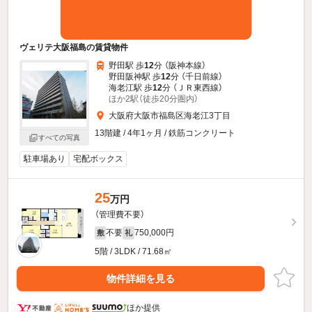
ヴェリテ大阪福島の賃貸物件
野田駅 歩
12
分 （阪神本線）
野田阪神駅 歩
12
分 （千日前線）
海老江駅 歩
12
分 （ＪＲ東西線）
ほか2駅（徒歩20分圏内）
大阪府大阪市福島区海老江3丁目
13階建 / 4年1ヶ月 / 鉄筋コンクリート
すべての写真
駐車場あり
宅配ボックス
25
万円
（管理費不要）
不要
750,000円
敷
礼
5階 / 3LDK / 71.68㎡
物件詳細を見る
ほか提供