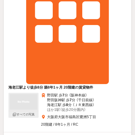
海老江駅より徒歩8分 築8年1ヶ月 20階建の賃貸物件
野田駅 歩
7
分 （阪神本線）
野田阪神駅 歩
7
分 （千日前線）
海老江駅 歩
8
分 （ＪＲ東西線）
ほか1駅（徒歩20分圏内）
すべての写真
大阪府大阪市福島区鷺洲5丁目
20階建 / 8年1ヶ月 / RC