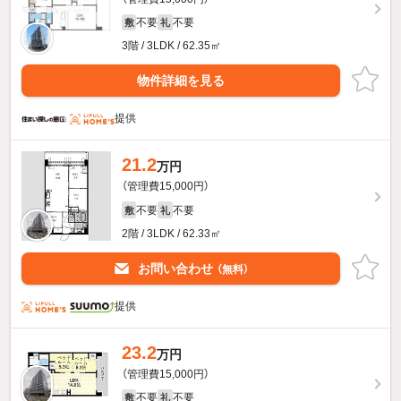
不要
不要
敷
礼
3階 / 3LDK / 62.35㎡
物件詳細を見る
提供
21.2
万円
（管理費15,000円）
不要
不要
敷
礼
2階 / 3LDK / 62.33㎡
お問い合わせ
（無料）
提供
23.2
万円
（管理費15,000円）
不要
不要
敷
礼