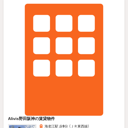
Alivis野田阪神の賃貸物件
海老江駅 歩
9
分 （ＪＲ東西線）