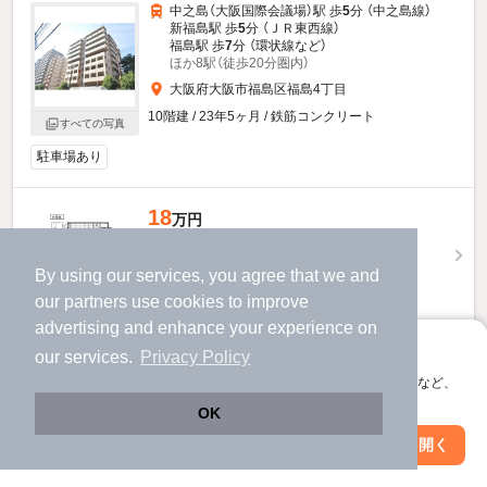
中之島（大阪国際会議場）駅 歩
5
分 （中之島線）
新福島駅 歩
5
分 （ＪＲ東西線）
福島駅 歩
7
分 （環状線
など
）
ほか8駅（徒歩20分圏内）
大阪府大阪市福島区福島4丁目
10階建 / 23年5ヶ月 / 鉄筋コンクリート
すべての写真
駐車場あり
18
万円
（管理費13,000円）
360,000円
360,000円
敷
礼
By using our services, you agree that we and
our
partners
use cookies to improve
5階 / 3LDK / 88.62㎡
advertising and enhance your experience on
物件詳細を見る
アプリに切り替えて、サクサクお部屋探し
our services.
Privacy Policy
会員登録なしですぐ使える。マップ検索やお気に入り保存など、
ほか提供
アプリ限定の便利な機能が使えます！
OK
18
Web版で続行
アプリを開く
万円
市区町村を変更
絞り込み条件を変更
（管理費13,000円）