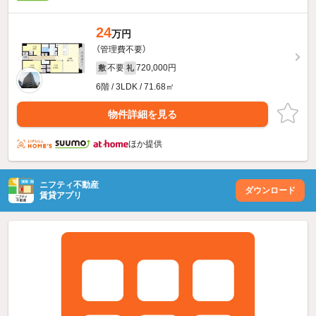
24
万円
（管理費不要）
不要
720,000円
敷
礼
6階 / 3LDK / 71.68㎡
物件詳細を見る
ほか提供
ニフティ不動産
ダウンロード
賃貸アプリ