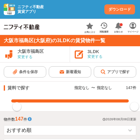
ニフティ不動産
ダウンロード
賃貸アプリ
お知らせ
閲覧履歴
マイページ
お気に入り
大阪市福島区(大阪府)の3LDKの賃貸物件一覧
大阪市福島区
3LDK
変更する
変更する
条件を保存
新着通知
アプリで探す
賃料で探す
指定なし
〜
指定なし
147
件
指定した賃料で絞り込む
147
物件数
件
2026年08月08日
更新