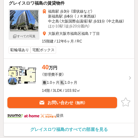
グレイスロワ福島の賃貸物件
福島駅 歩
3
分 （環状線
など
）
新福島駅 歩
6
分 （ＪＲ東西線）
中之島（大阪国際会議場）駅 歩
11
分 （中之島線）
ほか10駅（徒歩20分圏内）
大阪府大阪市福島区福島７丁目
すべての写真
15階建 / 12年6ヶ月 / RC
駐輪場あり
宅配ボックス
40
万円
（管理費不要）
1.0ヶ月
1.0ヶ月
敷
礼
14階 / 3LDK / 103.92㎡
お問い合わせ
（無料）
提供
グレイスロワ福島のすべての部屋を見る