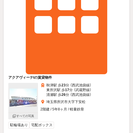
アクアヴィーテIの賃貸物件
秋津駅 歩
23
分 （西武池袋線）
東所沢駅 歩
17
分 （武蔵野線）
清瀬駅 歩
26
分 （西武池袋線）
埼玉県所沢市大字下安松
2階建 / 5年8ヶ月 / 軽量鉄骨
すべての写真
駐輪場あり
宅配ボックス