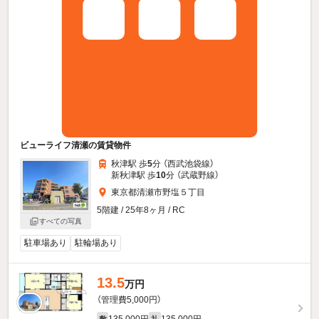
ビューライフ清瀬の賃貸物件
秋津駅 歩
5
分 （西武池袋線）
新秋津駅 歩
10
分 （武蔵野線）
東京都清瀬市野塩５丁目
5階建 / 25年8ヶ月 / RC
すべての写真
駐車場あり
駐輪場あり
13.5
万円
（管理費5,000円）
135,000円
135,000円
敷
礼