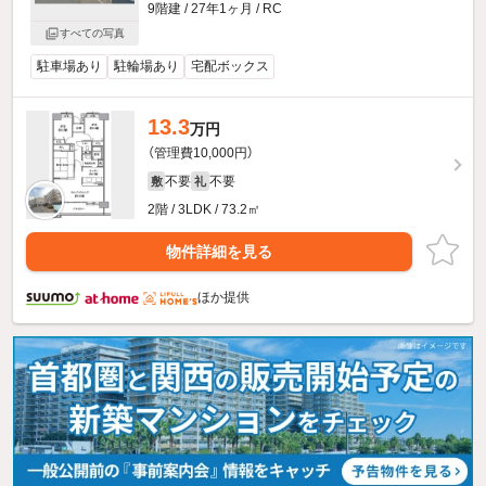
9階建 / 27年1ヶ月 / RC
すべての写真
駐車場あり
駐輪場あり
宅配ボックス
13.3
万円
（管理費10,000円）
不要
不要
敷
礼
2階 / 3LDK / 73.2㎡
物件詳細を見る
ほか提供