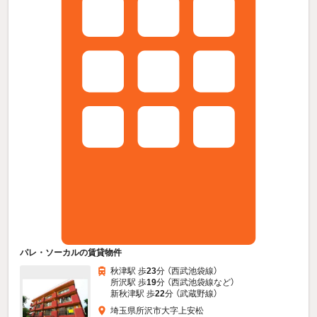
パレ・ソーカルの賃貸物件
秋津駅 歩
23
分 （西武池袋線）
所沢駅 歩
19
分 （西武池袋線
など
）
新秋津駅 歩
22
分 （武蔵野線）
埼玉県所沢市大字上安松