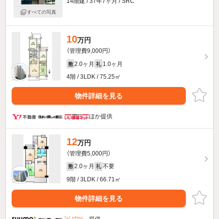
14階建 / 37年7ヶ月 / SRC
すべての写真
10
万円
（管理費9,000円）
2.0ヶ月
1.0ヶ月
敷
礼
4階 / 3LDK / 75.25㎡
物件詳細を見る
ほか提供
12
万円
（管理費5,000円）
2.0ヶ月
不要
敷
礼
9階 / 3LDK / 66.71㎡
物件詳細を見る
提供