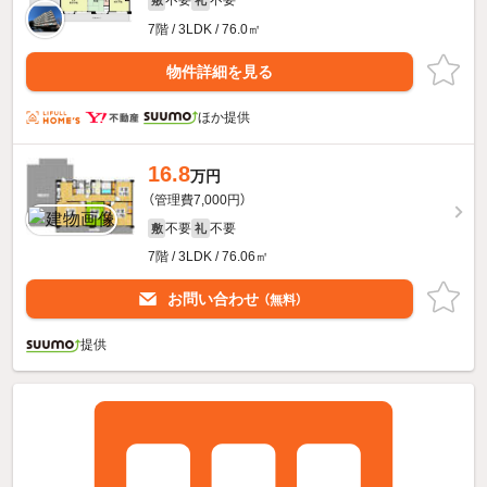
不要
不要
敷
礼
7階 / 3LDK / 76.0㎡
物件詳細を見る
ほか提供
16.8
万円
（管理費7,000円）
不要
不要
敷
礼
7階 / 3LDK / 76.06㎡
お問い合わせ
（無料）
提供