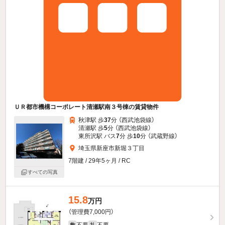
ＵＲ都市機構コーポレート清瀬駅南３号棟の賃貸物件
秋津駅 歩
37
分 （西武池袋線）
清瀬駅 歩
5
分 （西武池袋線）
東所沢駅 バス
7
分 歩
10
分 （武蔵野線）
埼玉県新座市新堀３丁目
7階建 / 29年5ヶ月 / RC
すべての写真
15.8
万円
（管理費7,000円）