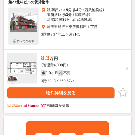
第23北斗ビルの賃貸物件
秋津駅 バス
9
分 歩
4
分 （西武池袋線）
東所沢駅 歩
3
分 （武蔵野線）
清瀬駅 歩
35
分 （西武池袋線）
埼玉県所沢市東所沢和田１丁目
3階建 / 37年11ヶ月 / RC
すべての写真
8.3
万円
（管理費4,000円）
1.0ヶ月
不要
敷
礼
3階 / 3LDK / 59.67㎡
物件詳細を見る
ほか提供