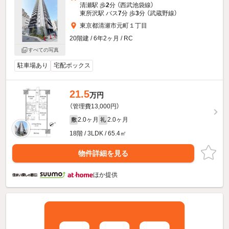
清瀬駅 歩
2
分 （西武池袋線）
東所沢駅 バス
7
分 歩
3
分 （武蔵野線）
東京都清瀬市元町１丁目
20階建 / 6年2ヶ月 / RC
すべての写真
駐車場あり
宅配ボックス
21.5
万円
（管理費13,000円）
2.0ヶ月
2.0ヶ月
敷
礼
18階 / 3LDK / 65.4㎡
物件詳細を見る
ほか提供