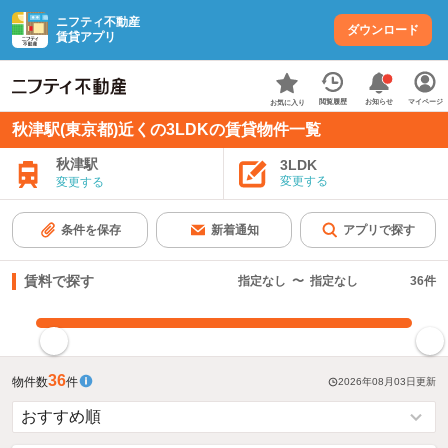
ニフティ不動産
ダウンロード
賃貸アプリ
お知らせ
閲覧履歴
マイページ
お気に入り
秋津駅(東京都)近くの3LDKの賃貸物件一覧
秋津駅
3LDK
変更する
変更する
条件を保存
新着通知
アプリで探す
賃料で探す
指定なし
〜
指定なし
36
件
指定した賃料で絞り込む
36
物件数
件
2026年08月03日
更新