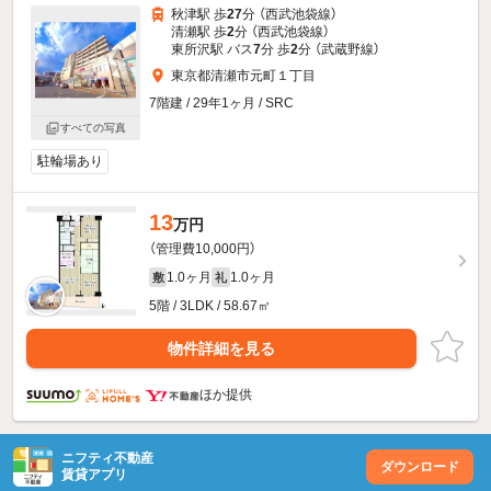
秋津駅 歩
27
分 （西武池袋線）
清瀬駅 歩
2
分 （西武池袋線）
東所沢駅 バス
7
分 歩
2
分 （武蔵野線）
東京都清瀬市元町１丁目
7階建 / 29年1ヶ月 / SRC
すべての写真
駐輪場あり
13
万円
（管理費10,000円）
1.0ヶ月
1.0ヶ月
敷
礼
5階 / 3LDK / 58.67㎡
物件詳細を見る
ほか提供
ニフティ不動産
ダウンロード
賃貸アプリ