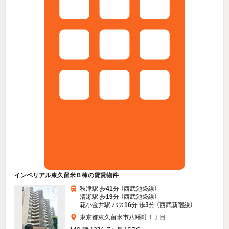
インペリアル東久留米Ｂ棟の賃貸物件
秋津駅 歩
41
分 （西武池袋線）
清瀬駅 歩
19
分 （西武池袋線）
花小金井駅 バス
16
分 歩
3
分 （西武新宿線）
東京都東久留米市八幡町１丁目