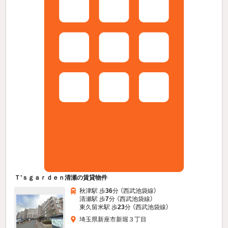
Ｔ’ｓｇａｒｄｅｎ清瀬の賃貸物件
秋津駅 歩
36
分 （西武池袋線）
清瀬駅 歩
7
分 （西武池袋線）
東久留米駅 歩
23
分 （西武池袋線）
埼玉県新座市新堀３丁目