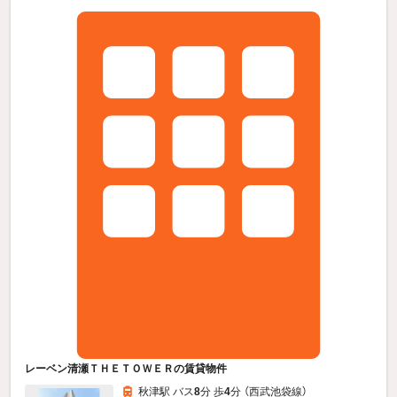
レーベン清瀬ＴＨＥＴＯＷＥＲの賃貸物件
秋津駅 バス
8
分 歩
4
分 （西武池袋線）