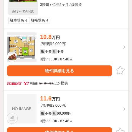
3階建 / 41年5ヶ月 / 鉄骨造
すべての写真
駐車場あり
駐輪場あり
10.8
万円
（管理費2,000円）
不要
不要
敷
礼
3階 / 3LDK / 87.48㎡
物件詳細を見る
ほか提供
11.6
万円
（管理費2,000円）
不要
60,000円
敷
礼
3階 / 3LDK / 87.48㎡