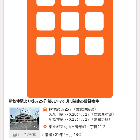
新秋津駅より徒歩25分 築31年7ヶ月 5階建の賃貸物件
秋津駅 歩
25
分 （西武池袋線）
久米川駅 バス
10
分 歩
1
分 （西武新宿線）
新秋津駅 バス
13
分 歩
1
分 （武蔵野線）
東京都東村山市青葉町１丁目21-2
5階建 / 31年7ヶ月 / RC
すべての写真