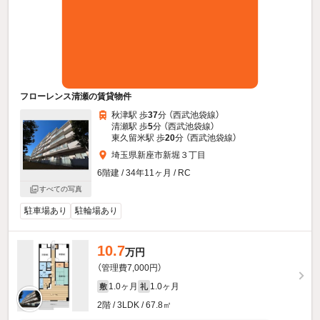
フローレンス清瀬の賃貸物件
秋津駅 歩
37
分 （西武池袋線）
清瀬駅 歩
5
分 （西武池袋線）
東久留米駅 歩
20
分 （西武池袋線）
埼玉県新座市新堀３丁目
6階建 / 34年11ヶ月 / RC
すべての写真
駐車場あり
駐輪場あり
10.7
万円
（管理費7,000円）
1.0ヶ月
1.0ヶ月
敷
礼
2階 / 3LDK / 67.8㎡