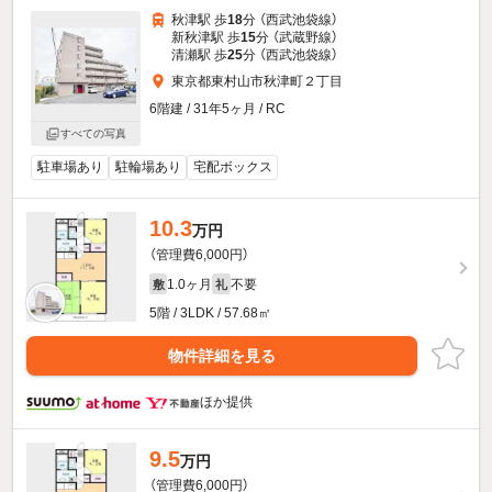
秋津駅 歩
18
分 （西武池袋線）
新秋津駅 歩
15
分 （武蔵野線）
清瀬駅 歩
25
分 （西武池袋線）
東京都東村山市秋津町２丁目
6階建 / 31年5ヶ月 / RC
すべての写真
駐車場あり
駐輪場あり
宅配ボックス
10.3
万円
（管理費6,000円）
1.0ヶ月
不要
敷
礼
5階 / 3LDK / 57.68㎡
物件詳細を見る
ほか提供
9.5
万円
（管理費6,000円）