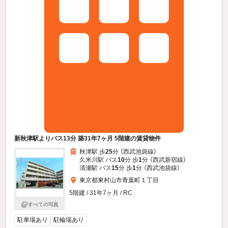
新秋津駅よりバス13分 築31年7ヶ月 5階建の賃貸物件
秋津駅 歩
25
分 （西武池袋線）
久米川駅 バス
10
分 歩
1
分 （西武新宿線）
清瀬駅 バス
15
分 歩
1
分 （西武池袋線）
東京都東村山市青葉町１丁目
5階建 / 31年7ヶ月 / RC
すべての写真
駐車場あり
駐輪場あり