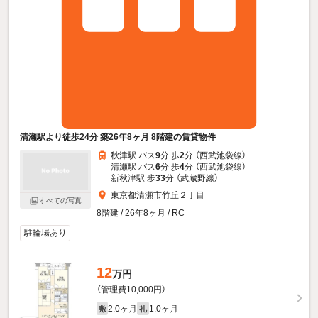
清瀬駅より徒歩24分 築26年8ヶ月 8階建の賃貸物件
秋津駅 バス
9
分 歩
2
分 （西武池袋線）
清瀬駅 バス
6
分 歩
4
分 （西武池袋線）
新秋津駅 歩
33
分 （武蔵野線）
東京都清瀬市竹丘２丁目
すべての写真
8階建 / 26年8ヶ月 / RC
駐輪場あり
12
万円
（管理費10,000円）
2.0ヶ月
1.0ヶ月
敷
礼