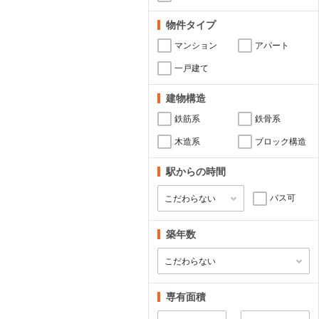
物件タイプ
マンション
アパート
一戸建て
建物構造
鉄筋系
鉄骨系
木造系
ブロック構造
駅からの時間
バス可
築年数
専有面積