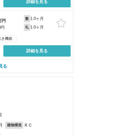
詳細を見る
1.0ヶ月
敷
万円
1.0ヶ月
0円
礼
炊き機能
詳細を見る
見る
）
目
月
ＲＣ
建物構造