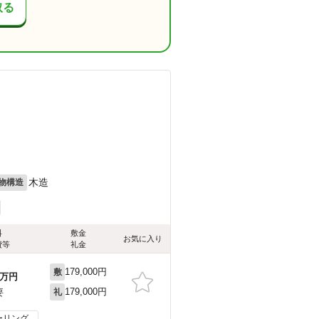
取る
木造
物構造
料
敷金
お気に入り
費等
礼金
179,000円
敷
万円
179,000円
要
礼
ーリング