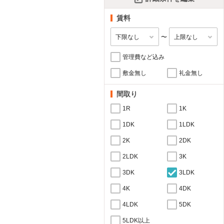
賃料
〜
管理費など込み
敷金無し
礼金無し
間取り
1R
1K
1DK
1LDK
2K
2DK
2LDK
3K
3DK
3LDK
4K
4DK
4LDK
5DK
5LDK以上