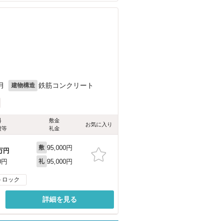
月
鉄筋コンクリート
建物構造
料
敷金
お気に入り
費等
礼金
95,000円
敷
万円
95,000円
0円
礼
トロック
詳細を見る