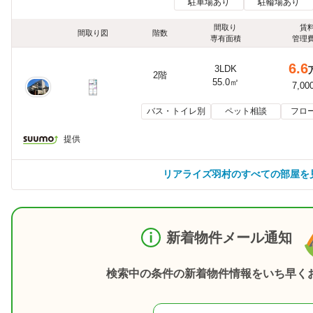
駐車場あり
駐輪場あり
間取り
賃
間取り図
階数
専有面積
管理
6.6
3LDK
2階
55.0㎡
7,00
バス・トイレ別
ペット相談
フロ
提供
リアライズ羽村のすべての部屋を
新着物件メール通知
検索中の条件の新着物件情報をいち早く