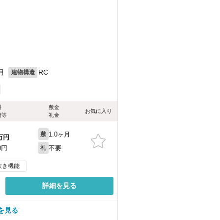
月
RC
建物構造
料
敷金
お気に入り
費等
礼金
1.0ヶ月
敷
万円
不要
0円
礼
炊き機能
詳細を見る
を見る