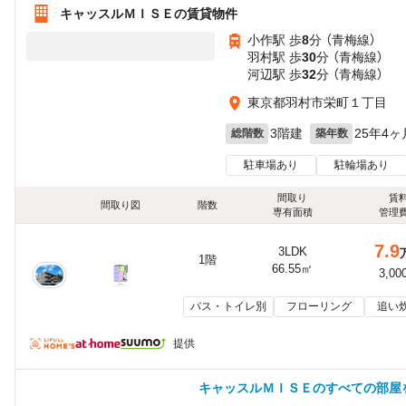
キャッスルＭＩＳＥの賃貸物件
小作駅 歩
8
分 （青梅線）
羽村駅 歩
30
分 （青梅線）
河辺駅 歩
32
分 （青梅線）
東京都羽村市栄町１丁目
3階建
25年4ヶ
総階数
築年数
駐車場あり
駐輪場あり
間取り
賃
間取り図
階数
専有面積
管理
7.9
3LDK
1階
66.55㎡
3,00
バス・トイレ別
フローリング
追い
提供
キャッスルＭＩＳＥのすべての部屋