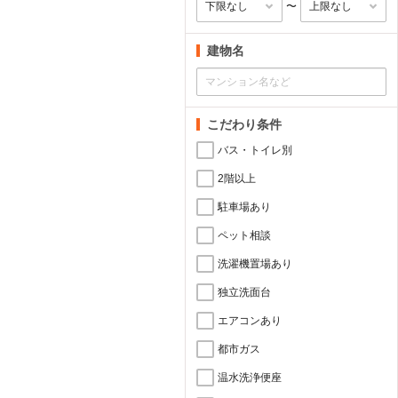
〜
建物名
こだわり条件
バス・トイレ別
2階以上
駐車場あり
ペット相談
洗濯機置場あり
独立洗面台
エアコンあり
都市ガス
温水洗浄便座