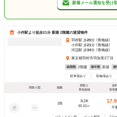
新着メール通知を受け
小作駅より徒歩21分 新築 2階建の賃貸物件
羽村駅 歩
20
分 （青梅線）
小作駅 歩
21
分 （青梅線）
河辺駅 歩
34
分 （青梅線）
東京都羽村市羽加美3丁目
2階建
新築
総階数
築年数
建
駐車場あり
駐輪場あり
間取り
賃
間取り図
階数
専有面積
管理
17.9
3LDK
1階
95.02㎡
不
バス・トイレ別
ペット相談
フロ