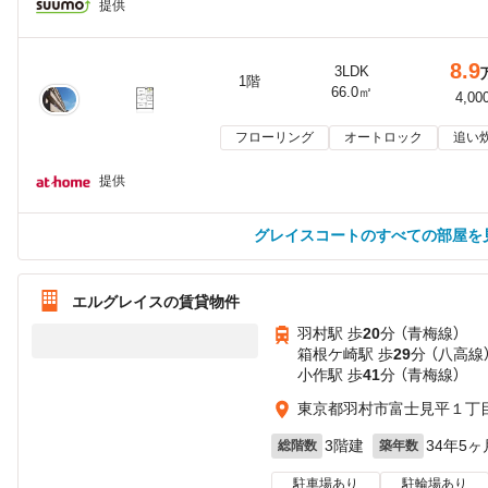
提供
8.9
3LDK
1階
66.0㎡
4,00
フローリング
オートロック
追い
提供
グレイスコートのすべての部屋を
エルグレイスの賃貸物件
羽村駅 歩
20
分 （青梅線）
箱根ケ崎駅 歩
29
分 （八高線
小作駅 歩
41
分 （青梅線）
東京都羽村市富士見平１丁
3階建
34年5ヶ
総階数
築年数
駐車場あり
駐輪場あり