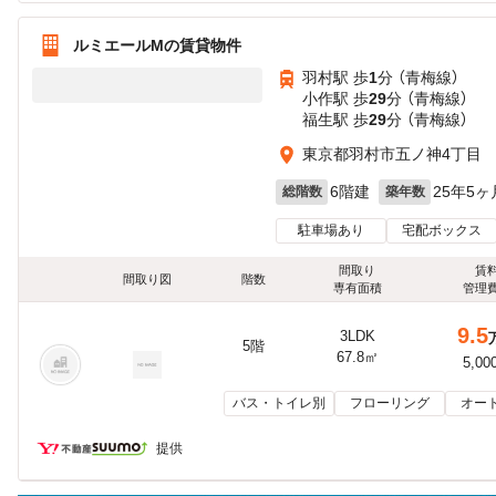
ルミエールMの賃貸物件
羽村駅 歩
1
分 （青梅線）
小作駅 歩
29
分 （青梅線）
福生駅 歩
29
分 （青梅線）
東京都羽村市五ノ神4丁目
6階建
25年5ヶ
総階数
築年数
駐車場あり
宅配ボックス
間取り
賃
間取り図
階数
専有面積
管理
9.5
3LDK
5階
67.8㎡
5,00
バス・トイレ別
フローリング
オー
提供