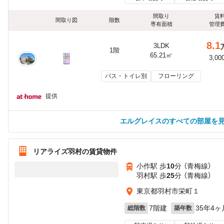
間取り
賃
間取り図
階数
専有面積
管理
8.1
3LDK
1階
65.21㎡
3,00
バス・トイレ別
フローリング
提供
エルグレイスのすべての部屋を
リアライズ羽村の賃貸物件
小作駅 歩
10
分 （青梅線）
羽村駅 歩
25
分 （青梅線）
東京都羽村市栄町１
7階建
35年4ヶ
総階数
築年数