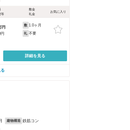
料
敷金
お気に入り
費等
礼金
1.0ヶ月
敷
万円
不要
0円
礼
詳細を見る
見る
月
鉄筋コン
建物構造