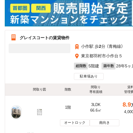
グレイスコートの賃貸物件
小作駅 歩
2
分 （青梅線）
東京都羽村市小作台５
5階建
28年5ヶ
総階数
築年数
駐車場あり
間取り
賃
間取り図
階数
専有面積
管理
8.9
3LDK
1階
66.6㎡
4,00
オートロック
南向き