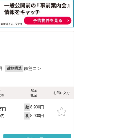
月
鉄筋コン
建物構造
料
敷金
お気に入り
費等
礼金
8,900円
敷
万円
8,900円
0円
礼