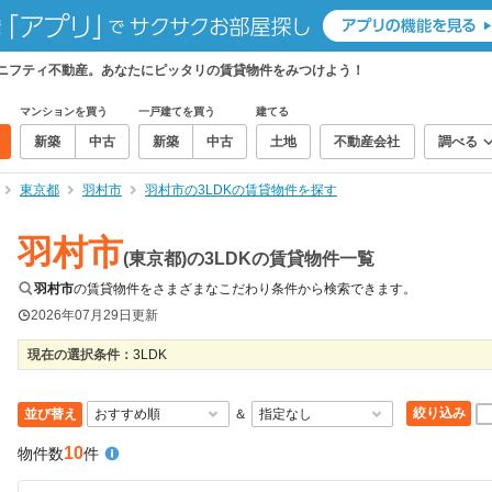
、ニフティ不動産。あなたにピッタリの賃貸物件をみつけよう！
マンションを買う
一戸建てを買う
建てる
新築
中古
新築
中古
土地
不動産会社
調べる
東京都
羽村市
羽村市の3LDKの賃貸物件を探す
羽村市
(東京都)の3LDKの賃貸物件一覧
羽村市
の賃貸物件をさまざまなこだわり条件から検索できます。
2026年07月29日
更新
現在の選択条件：
3LDK
絞り込み
並び替え
＆
10
物件数
件