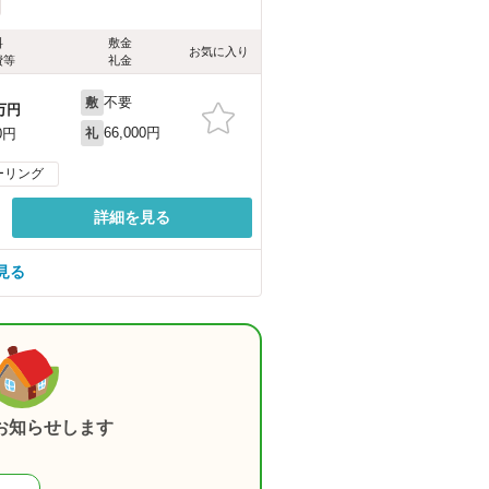
料
敷金
お気に入り
費等
礼金
不要
敷
万円
66,000円
0円
礼
ーリング
詳細を見る
見る
お知らせします