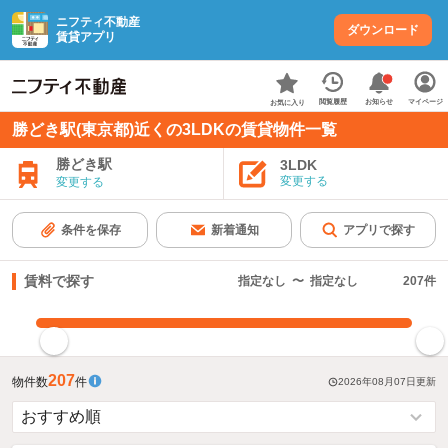
ニフティ不動産
ダウンロード
賃貸アプリ
お知らせ
閲覧履歴
マイページ
お気に入り
勝どき駅(東京都)近くの3LDKの賃貸物件一覧
勝どき駅
3LDK
変更する
変更する
条件を保存
新着通知
アプリで探す
賃料で探す
指定なし
〜
指定なし
207
件
指定した賃料で絞り込む
207
物件数
件
2026年08月07日
更新