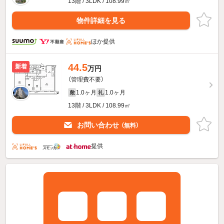
13階 / 3LDK / 108.99㎡
物件詳細を見る
ほか提供
44.5
新着
万円
（管理費不要）
1.0ヶ月
1.0ヶ月
敷
礼
13階 / 3LDK / 108.99㎡
お問い合わせ
（無料）
提供