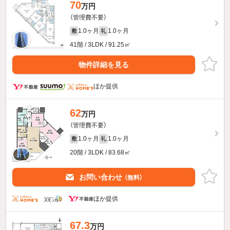
70
万円
（管理費不要）
1.0ヶ月
1.0ヶ月
敷
礼
41階 / 3LDK / 91.25㎡
物件詳細を見る
ほか提供
62
万円
（管理費不要）
1.0ヶ月
1.0ヶ月
敷
礼
20階 / 3LDK / 83.68㎡
お問い合わせ
（無料）
ほか提供
67.3
万円