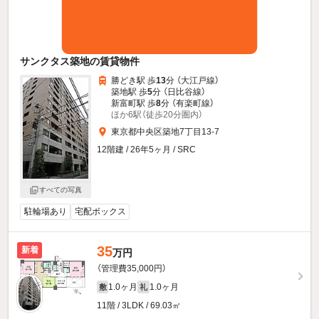
サンクタス築地の賃貸物件
勝どき駅 歩
13
分 （大江戸線）
築地駅 歩
5
分 （日比谷線）
新富町駅 歩
8
分 （有楽町線）
ほか6駅（徒歩20分圏内）
東京都中央区築地7丁目13-7
12階建 / 26年5ヶ月 / SRC
すべての写真
駐輪場あり
宅配ボックス
35
新着
万円
（管理費35,000円）
1.0ヶ月
1.0ヶ月
敷
礼
11階 / 3LDK / 69.03㎡