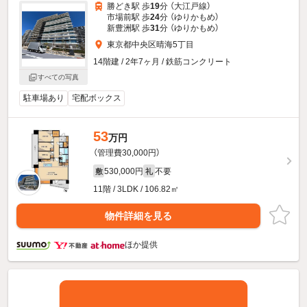
勝どき駅 歩
19
分 （大江戸線）
市場前駅 歩
24
分 （ゆりかもめ）
新豊洲駅 歩
31
分 （ゆりかもめ）
東京都中央区晴海5丁目
14階建 / 2年7ヶ月 / 鉄筋コンクリート
すべての写真
駐車場あり
宅配ボックス
53
万円
（管理費30,000円）
530,000円
不要
敷
礼
11階 / 3LDK / 106.82㎡
物件詳細を見る
ほか提供