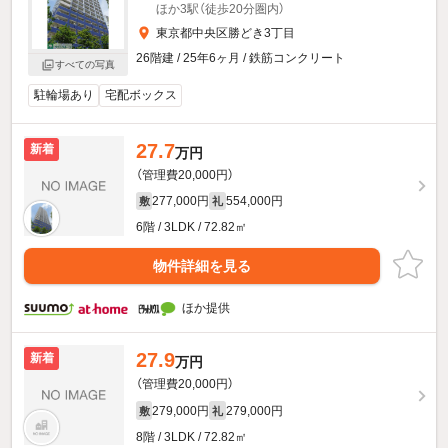
ほか3駅（徒歩20分圏内）
東京都中央区勝どき3丁目
26階建 / 25年6ヶ月 / 鉄筋コンクリート
すべての写真
駐輪場あり
宅配ボックス
27.7
新着
万円
（管理費20,000円）
277,000円
554,000円
敷
礼
6階 / 3LDK / 72.82㎡
物件詳細を見る
ほか提供
27.9
新着
万円
（管理費20,000円）
279,000円
279,000円
敷
礼
8階 / 3LDK / 72.82㎡