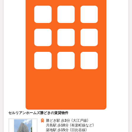
セルリアンホームズ勝どきの賃貸物件
勝どき駅 歩
3
分 （大江戸線）
月島駅 歩
10
分 （有楽町線
など
）
築地駅 歩
15
分 （日比谷線）