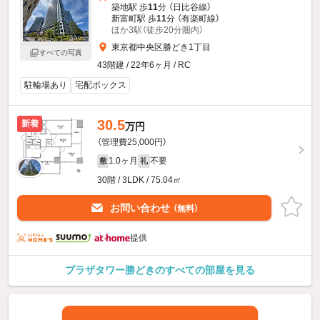
築地駅 歩
11
分 （日比谷線）
新富町駅 歩
11
分 （有楽町線）
ほか3駅（徒歩20分圏内）
東京都中央区勝どき1丁目
すべての写真
43階建 / 22年6ヶ月 / RC
駐輪場あり
宅配ボックス
30.5
新着
万円
（管理費25,000円）
1.0ヶ月
不要
敷
礼
30階 / 3LDK / 75.04㎡
お問い合わせ
（無料）
提供
プラザタワー勝どきのすべての部屋を見る