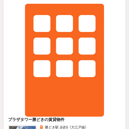
プラザタワー勝どきの賃貸物件
勝どき駅 歩
2
分 （大江戸線）