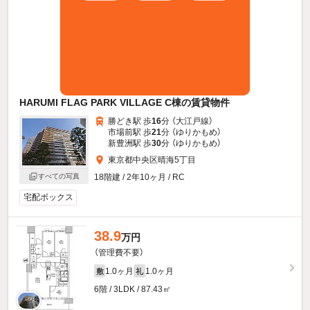
HARUMI FLAG PARK VILLAGE C棟の賃貸物件
勝どき駅 歩
16
分 （大江戸線）
市場前駅 歩
21
分 （ゆりかもめ）
新豊洲駅 歩
30
分 （ゆりかもめ）
東京都中央区晴海5丁目
18階建 / 2年10ヶ月 / RC
すべての写真
宅配ボックス
38.9
万円
（管理費不要）
1.0ヶ月
1.0ヶ月
敷
礼
6階 / 3LDK / 87.43㎡