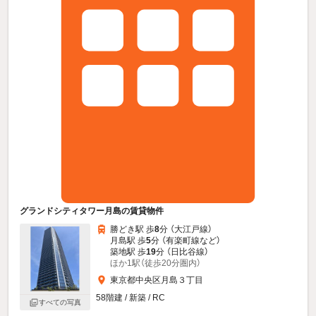
グランドシティタワー月島の賃貸物件
勝どき駅 歩
8
分 （大江戸線）
月島駅 歩
5
分 （有楽町線
など
）
築地駅 歩
19
分 （日比谷線）
ほか1駅（徒歩20分圏内）
東京都中央区月島３丁目
58階建 / 新築 / RC
すべての写真