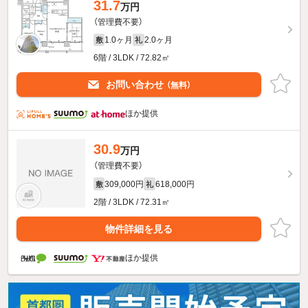
31.7
万円
（管理費不要）
1.0ヶ月
2.0ヶ月
敷
礼
6階 / 3LDK / 72.82㎡
お問い合わせ
（無料）
ほか提供
30.9
万円
（管理費不要）
309,000円
618,000円
敷
礼
2階 / 3LDK / 72.31㎡
物件詳細を見る
ほか提供