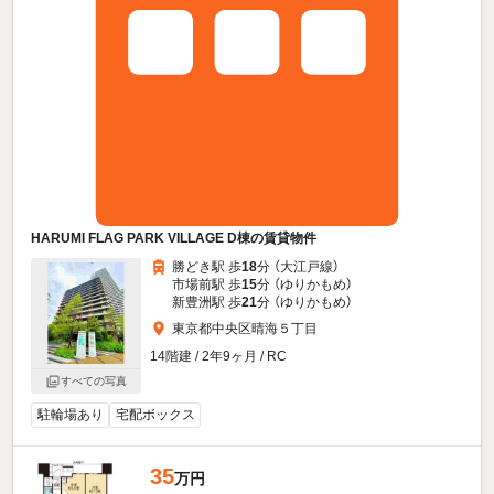
HARUMI FLAG PARK VILLAGE D棟の賃貸物件
勝どき駅 歩
18
分 （大江戸線）
市場前駅 歩
15
分 （ゆりかもめ）
新豊洲駅 歩
21
分 （ゆりかもめ）
東京都中央区晴海５丁目
14階建 / 2年9ヶ月 / RC
すべての写真
駐輪場あり
宅配ボックス
35
万円