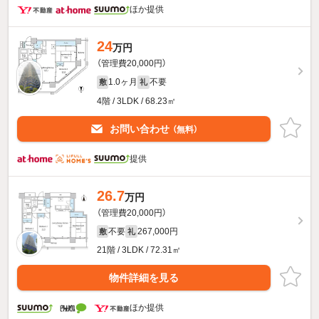
ほか提供
24
万円
（管理費20,000円）
1.0ヶ月
不要
敷
礼
4階 / 3LDK / 68.23㎡
お問い合わせ
（無料）
提供
26.7
万円
（管理費20,000円）
不要
267,000円
敷
礼
21階 / 3LDK / 72.31㎡
物件詳細を見る
ほか提供