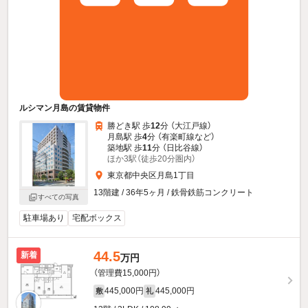
ルシマン月島の賃貸物件
勝どき駅 歩
12
分 （大江戸線）
月島駅 歩
4
分 （有楽町線
など
）
築地駅 歩
11
分 （日比谷線）
ほか3駅（徒歩20分圏内）
東京都中央区月島1丁目
13階建 / 36年5ヶ月 / 鉄骨鉄筋コンクリート
すべての写真
駐車場あり
宅配ボックス
44.5
新着
万円
（管理費15,000円）
445,000円
445,000円
敷
礼