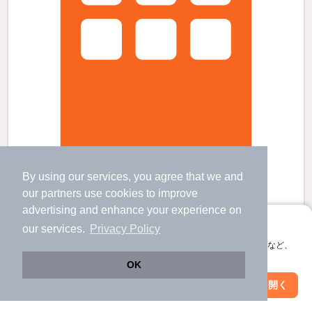
アネシア築地ステーションレジデンスの賃貸物件
By using our services, you agree that we and
勝どき駅 歩
18
分 （大江戸線）
築地駅 歩
1
分 （日比谷線）
our
partners
use cookies to improve
新富町駅 歩
1
分 （有楽町線）
advertising and enhance your experience on
ほか11駅（徒歩20分圏内）
アプリに切り替えて、サクサクお部屋探し
our services.
Privacy Policy
東京都中央区築地３丁目8-1
すべての写真
会員登録なしですぐ使える。マップ検索やお気に入り保存など、
15階建 / 7年6ヶ月 / RC
アプリ限定の便利な機能が使えます！
OK
駐車場あり
宅配ボックス
Web版で続行
アプリを開く
駅・沿線を変更
絞り込み条件を変更
57.8
万円