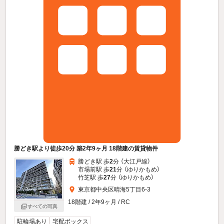
勝どき駅より徒歩20分 築2年9ヶ月 18階建の賃貸物件
勝どき駅 歩
2
分 （大江戸線）
市場前駅 歩
21
分 （ゆりかもめ）
竹芝駅 歩
27
分 （ゆりかもめ）
東京都中央区晴海5丁目6-3
18階建 / 2年9ヶ月 / RC
すべての写真
駐輪場あり
宅配ボックス