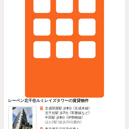
レーベン北千住ルミレイズタワーの賃貸物件
京成関屋駅 歩
9
分 （京成本線）
北千住駅 歩
7
分 （常磐線
など
）
牛田駅 歩
9
分 （伊勢崎線）
ほか2駅（徒歩20分圏内）