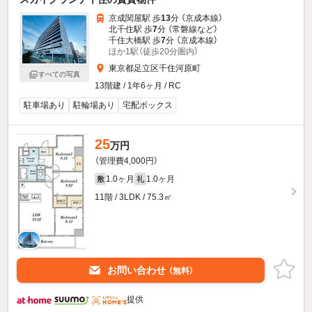
京成関屋駅 歩
13
分 （京成本線）
北千住駅 歩
7
分 （常磐線
など
）
千住大橋駅 歩
7
分 （京成本線）
ほか1駅（徒歩20分圏内）
東京都足立区千住河原町
すべての写真
13階建 / 1年6ヶ月 / RC
駐車場あり
駐輪場あり
宅配ボックス
25
万円
（管理費4,000円）
1.0ヶ月
1.0ヶ月
敷
礼
11階 / 3LDK / 75.3㎡
お問い合わせ
（無料）
提供