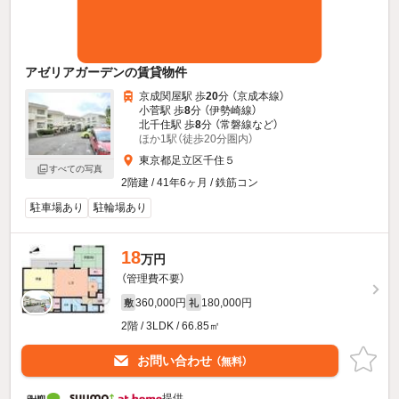
アゼリアガーデンの賃貸物件
京成関屋駅 歩
20
分 （京成本線）
小菅駅 歩
8
分 （伊勢崎線）
北千住駅 歩
8
分 （常磐線
など
）
ほか1駅（徒歩20分圏内）
東京都足立区千住５
すべての写真
2階建 / 41年6ヶ月 / 鉄筋コン
駐車場あり
駐輪場あり
18
万円
（管理費不要）
360,000円
180,000円
敷
礼
2階 / 3LDK / 66.85㎡
お問い合わせ
（無料）
提供