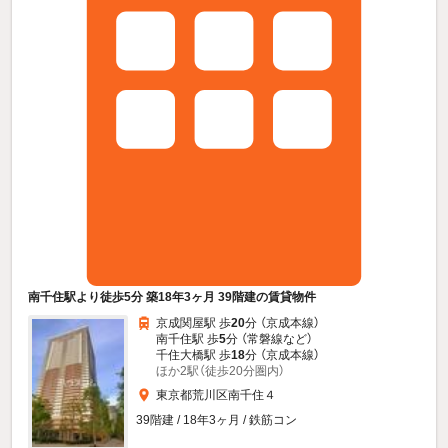
南千住駅より徒歩5分 築18年3ヶ月 39階建の賃貸物件
京成関屋駅 歩
20
分 （京成本線）
南千住駅 歩
5
分 （常磐線
など
）
千住大橋駅 歩
18
分 （京成本線）
ほか2駅（徒歩20分圏内）
東京都荒川区南千住４
39階建 / 18年3ヶ月 / 鉄筋コン