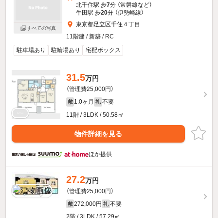
北千住駅 歩
7
分 （常磐線
など
）
牛田駅 歩
20
分 （伊勢崎線）
東京都足立区千住４丁目
すべての写真
11階建 / 新築 / RC
駐車場あり
駐輪場あり
宅配ボックス
31.5
万円
（管理費25,000円）
1.0ヶ月
不要
敷
礼
11階 / 3LDK / 50.58㎡
物件詳細を見る
ほか提供
27.2
万円
（管理費25,000円）
272,000円
不要
敷
礼
2階 / 3LDK / 57.29㎡