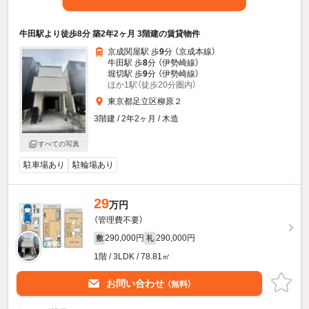
牛田駅より徒歩8分 築2年2ヶ月 3階建の賃貸物件
京成関屋駅 歩
9
分 （京成本線）
牛田駅 歩
8
分 （伊勢崎線）
堀切駅 歩
9
分 （伊勢崎線）
ほか1駅（徒歩20分圏内）
東京都足立区柳原２
3階建 / 2年2ヶ月 / 木造
すべての写真
駐車場あり
駐輪場あり
29
万円
（管理費不要）
290,000円
290,000円
敷
礼
1階 / 3LDK / 78.81㎡
お問い合わせ
（無料）