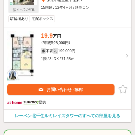
東京都足立区千住東１
15階建 / 12年4ヶ月 / 鉄筋コン
すべての写真
駐輪場あり
宅配ボックス
19.9
万円
（管理費28,000円）
不要
199,000円
敷
礼
1階 / 3LDK / 71.58㎡
お問い合わせ
（無料）
提供
レーベン北千住ルミレイズタワーのすべての部屋を見る