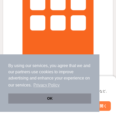
By using our services, you agree that we and
南千住駅より徒歩5分 築18年3ヶ月 39階建の賃貸物件
our
partners
use cookies to improve
京成関屋駅 歩
20
分 （京成本線）
advertising and enhance your experience on
南千住駅 歩
5
分 （常磐線
など
）
アプリに切り替えて、サクサクお部屋探し
千住大橋駅 歩
18
分 （京成本線）
our services.
Privacy Policy
ほか2駅（徒歩20分圏内）
会員登録なしですぐ使える。マップ検索やお気に入り保存など、
東京都荒川区南千住４
アプリ限定の便利な機能が使えます！
OK
39階建 / 18年3ヶ月 / 鉄筋コン
Web版で続行
アプリを開く
駅・沿線を変更
絞り込み条件を変更
すべての写真