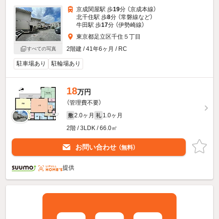
京成関屋駅 歩
19
分 （京成本線）
北千住駅 歩
8
分 （常磐線
など
）
牛田駅 歩
17
分 （伊勢崎線）
東京都足立区千住５丁目
2階建 / 41年6ヶ月 / RC
すべての写真
駐車場あり
駐輪場あり
18
万円
（管理費不要）
2.0ヶ月
1.0ヶ月
敷
礼
2階 / 3LDK / 66.0㎡
お問い合わせ
（無料）
提供