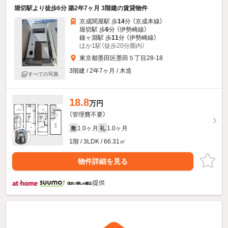
堀切駅より徒歩6分 築2年7ヶ月 3階建の賃貸物件
京成関屋駅 歩
14
分 （京成本線）
堀切駅 歩
6
分 （伊勢崎線）
鐘ヶ淵駅 歩
11
分 （伊勢崎線）
ほか1駅（徒歩20分圏内）
東京都墨田区墨田５丁目28-18
3階建 / 2年7ヶ月 / 木造
すべての写真
18.8
万円
（管理費不要）
1.0ヶ月
1.0ヶ月
敷
礼
1階 / 3LDK / 66.31㎡
物件詳細を見る
提供