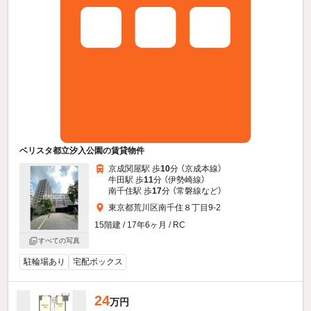
ベリスタ都立汐入公園の賃貸物件
京成関屋駅 歩
10
分 （京成本線）
牛田駅 歩
11
分 （伊勢崎線）
南千住駅 歩
17
分 （常磐線
など
）
東京都荒川区南千住８丁目9-2
15階建 / 17年6ヶ月 / RC
すべての写真
駐輪場あり
宅配ボックス
24
万円