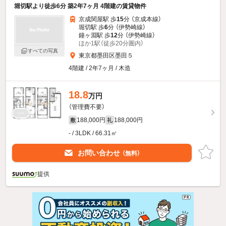
堀切駅より徒歩6分 築2年7ヶ月 4階建の賃貸物件
京成関屋駅 歩
15
分 （京成本線）
堀切駅 歩
6
分 （伊勢崎線）
鐘ヶ淵駅 歩
12
分 （伊勢崎線）
ほか1駅（徒歩20分圏内）
すべての写真
東京都墨田区墨田５
4階建 / 2年7ヶ月 / 木造
18.8
万円
（管理費不要）
188,000円
188,000円
敷
礼
- / 3LDK / 66.31㎡
お問い合わせ
（無料）
提供