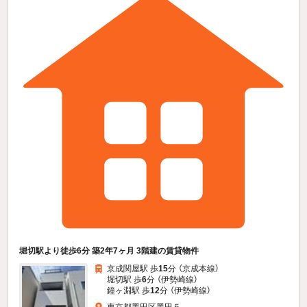
堀切駅より徒歩6分 築2年7ヶ月 3階建の賃貸物件
京成関屋駅 歩
15
分 （京成本線）
堀切駅 歩
6
分 （伊勢崎線）
鐘ヶ淵駅 歩
12
分 （伊勢崎線）
東京都墨田区墨田５