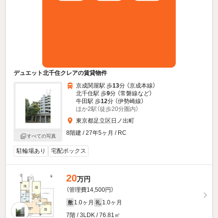
デュエット北千住クレアの賃貸物件
京成関屋駅 歩
13
分 （京成本線）
北千住駅 歩
9
分 （常磐線
など
）
牛田駅 歩
12
分 （伊勢崎線）
ほか2駅（徒歩20分圏内）
東京都足立区日ノ出町
8階建 / 27年5ヶ月 / RC
すべての写真
駐輪場あり
宅配ボックス
20
万円
（管理費14,500円）
1.0ヶ月
1.0ヶ月
敷
礼
7階 / 3LDK / 76.81㎡