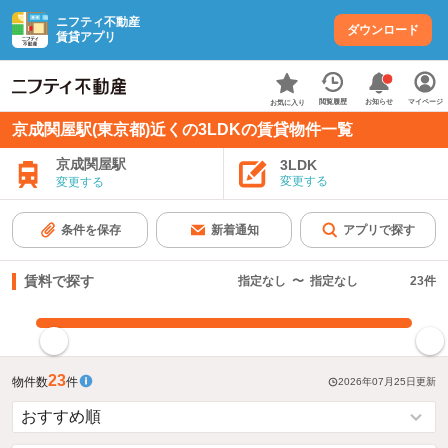
ニフティ不動産
ダウンロード
賃貸アプリ
お知らせ
閲覧履歴
マイページ
お気に入り
京成関屋駅(東京都)近くの3LDKの賃貸物件一覧
京成関屋駅
3LDK
変更する
変更する
条件を保存
新着通知
アプリで探す
賃料で探す
指定なし
〜
指定なし
23
件
指定した賃料で絞り込む
23
物件数
件
2026年07月25日
更新