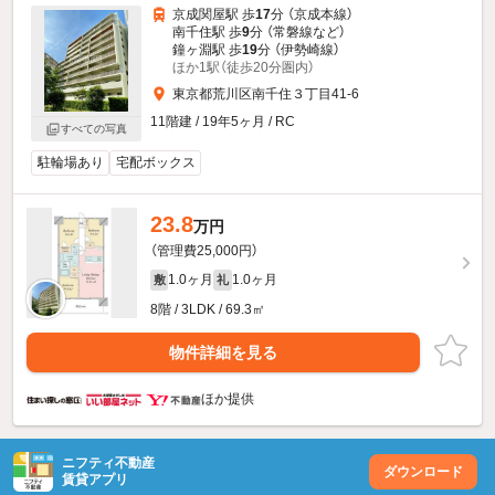
京成関屋駅 歩
17
分 （京成本線）
南千住駅 歩
9
分 （常磐線
など
）
鐘ヶ淵駅 歩
19
分 （伊勢崎線）
ほか1駅（徒歩20分圏内）
東京都荒川区南千住３丁目41-6
11階建 / 19年5ヶ月 / RC
すべての写真
駐輪場あり
宅配ボックス
23.8
万円
（管理費25,000円）
1.0ヶ月
1.0ヶ月
敷
礼
8階 / 3LDK / 69.3㎡
物件詳細を見る
ほか提供
ニフティ不動産
ダウンロード
賃貸アプリ