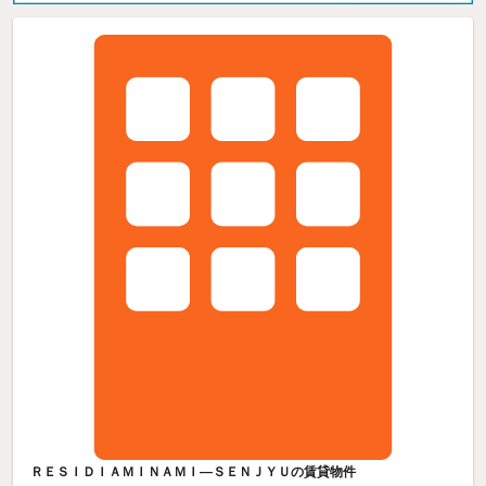
ＲＥＳＩＤＩＡＭＩＮＡＭＩ—ＳＥＮＪＹＵの賃貸物件