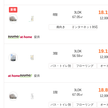
新着
18.1
3LDK
8階
67.05㎡
12,0
南向き
インターネット対応
提供
19.1
3LDK
3階
56.59㎡
12,0
バス・トイレ別
フローリング
オー
提供
18.8
3LDK
1階
67.05㎡
12,0
バス・トイレ別
フローリング
オー