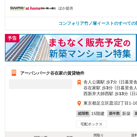
ほか提供
コンフォリア竹ノ塚イーストのすべての
アーバンパーク谷在家の賃貸物件
舎人公園駅 歩
7
分 （日暮里
谷在家駅 歩
3
分 （日暮里舎人
西新井大師西駅 歩
13
分 （
東京都足立区皿沼2丁目1-1
15階建
新築
総階数
築年数
宅配ボックス
間取り
賃