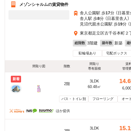
メゾンシャルムの賃貸物件
舎人公園駅 歩
17
分 （日暮里
舎人駅 歩
8
分 （日暮里舎人）
見沼代親水公園駅 歩
19
分 
東京都足立区古千谷本町２
3階建
新築
総階数
築年数
建
駐輪場あり
宅配ボックス
間取り
賃
間取り図
階数
専有面積
管理
新着
14.6
3LDK
2階
60.48㎡
6,00
バス・トイレ別
フローリング
オー
ほか提供
15.1
3LDK
2階