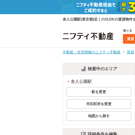
舎人公園駅(東京都)近くの3LDKの賃貸
借りる
賃貸
不動産・住宅情報のニフティ不動産
賃貸
検索中のエリア
舎人公園駅
駅を変更
市区町村を変更
地図から探す
詳細条件を編集