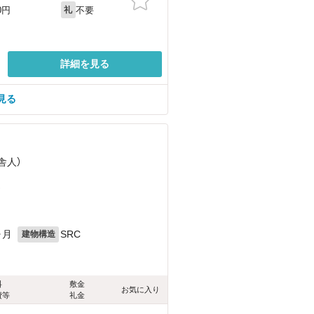
不要
0円
礼
詳細を見る
見る
舎人）
）
ヶ月
SRC
建物構造
料
敷金
お気に入り
費等
礼金