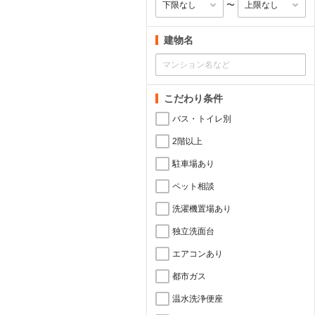
〜
建物名
こだわり条件
バス・トイレ別
2階以上
駐車場あり
ペット相談
洗濯機置場あり
独立洗面台
エアコンあり
都市ガス
温水洗浄便座