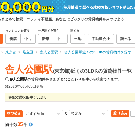
物件をまとめて検索、ニフティ不動産。あなたにピッタリの賃貸物件をみつけよう！
マンションを買う
一戸建てを買う
建てる
新築
中古
新築
中古
土地
不動産会社
調べる
東京都
足立区
舎人公園駅
舎人公園駅近くの3LDKの賃貸物件を探す
舎人公園駅
(東京都)近くの3LDKの賃貸物件一覧
舎人公園駅
の賃貸物件をさまざまなこだわり条件から検索できます。
2026年08月05日
更新
現在の選択条件：
3LDK
絞り込み
並び替え
＆
35
物件数
件