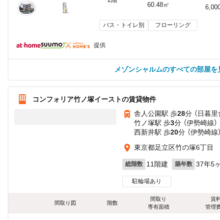
60.48㎡
6,00
バス・トイレ別
フローリング
提供
メゾンシャルムのすべての部屋を
コンフォリア竹ノ塚イーストの賃貸物件
舎人公園駅 歩
28
分 （日暮里
竹ノ塚駅 歩
3
分 （伊勢崎線）
西新井駅 歩
20
分 （伊勢崎線
東京都足立区竹の塚6丁目
11階建
37年5
総階数
築年数
駐輪場あり
間取り
賃
間取り図
階数
専有面積
管理