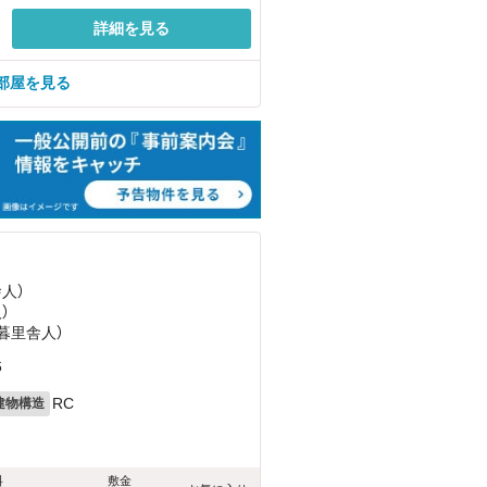
詳細を見る
部屋を見る
舎人）
）
日暮里舎人）
6
RC
建物構造
料
敷金