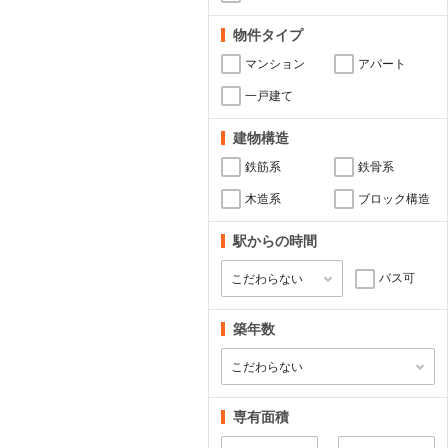
物件タイプ
マンション
アパート
一戸建て
建物構造
鉄筋系
鉄骨系
木造系
ブロック構造
駅からの時間
バス可
築年数
専有面積