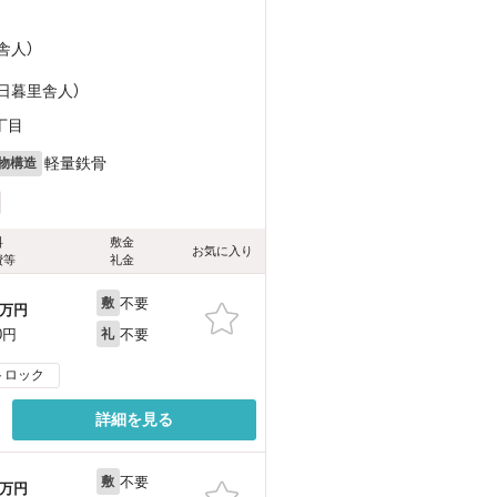
舎人）
（日暮里舎人）
丁目
軽量鉄骨
物構造
料
敷金
お気に入り
費等
礼金
不要
敷
万円
不要
0円
礼
トロック
詳細を見る
不要
敷
万円