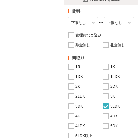
賃料
〜
管理費など込み
敷金無し
礼金無し
間取り
1R
1K
1DK
1LDK
2K
2DK
2LDK
3K
3DK
3LDK
4K
4DK
4LDK
5DK
5LDK以上