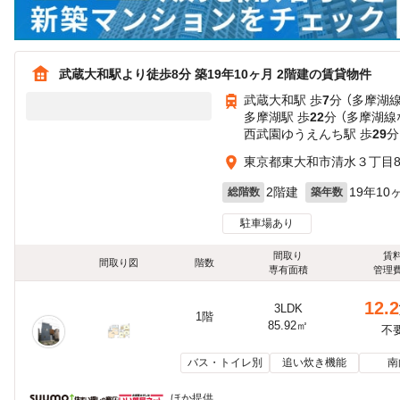
武蔵大和駅より徒歩8分 築19年10ヶ月 2階建の賃貸物件
武蔵大和駅 歩
7
分 （多摩湖線
多摩湖駅 歩
22
分 （多摩湖線
西武園ゆうえんち駅 歩
29
分
東京都東大和市清水３丁目88
2階建
19年10
総階数
築年数
駐車場あり
間取り
賃
間取り図
階数
専有面積
管理
12.2
3LDK
1階
85.92㎡
不
バス・トイレ別
追い炊き機能
南
ほか提供