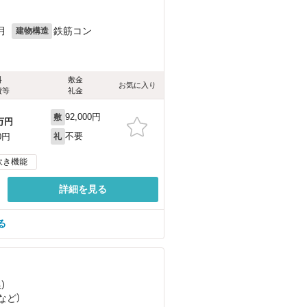
月
鉄筋コン
建物構造
料
敷金
お気に入り
費等
礼金
92,000円
敷
万円
不要
0円
礼
炊き機能
詳細を見る
る
）
など
）