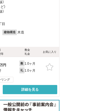
線）
など
）
線）
丁目
月
木造
建物構造
料
敷金
お気に入り
費等
礼金
1.0ヶ月
敷
万円
1.0ヶ月
要
礼
ーリング
詳細を見る