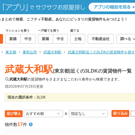
物件をまとめて検索、ニフティ不動産。あなたにピッタリの賃貸物件をみつけよう！
マンションを買う
一戸建てを買う
建てる
新築
中古
新築
中古
土地
不動産会社
調べる
東京都
東村山市
武蔵大和駅
武蔵大和駅近くの3LDKの賃貸物件を探す
武蔵大和駅
(東京都)近くの3LDKの賃貸物件一覧
武蔵大和駅
の賃貸物件をさまざまなこだわり条件から検索できます。
2026年07月29日
更新
現在の選択条件：
3LDK
絞り込み
並び替え
＆
17
物件数
件