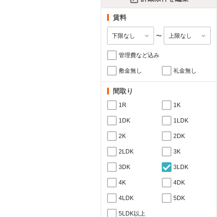
賃料
〜
管理費など込み
敷金無し
礼金無し
間取り
1R
1K
1DK
1LDK
2K
2DK
2LDK
3K
3DK
3LDK
4K
4DK
4LDK
5DK
5LDK以上