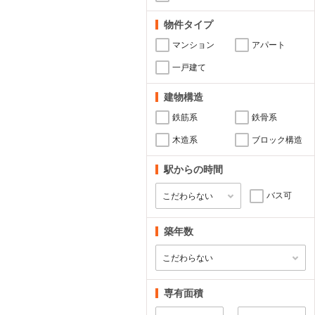
物件タイプ
マンション
アパート
一戸建て
建物構造
鉄筋系
鉄骨系
木造系
ブロック構造
駅からの時間
バス可
築年数
専有面積