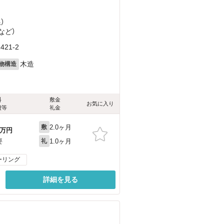
）
など
）
21-2
木造
物構造
料
敷金
お気に入り
費等
礼金
2.0ヶ月
敷
万円
1.0ヶ月
要
礼
ーリング
詳細を見る