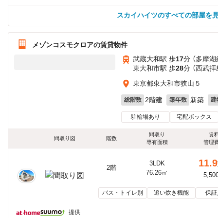
スカイハイツのすべての部屋を
メゾンコスモクロアの賃貸物件
武蔵大和駅 歩
17
分 （多摩湖
東大和市駅 歩
28
分 （西武拝
東京都東大和市狭山５
2階建
新築
総階数
築年数
建
駐輪場あり
宅配ボックス
間取り
賃
間取り図
階数
専有面積
管理
11.9
3LDK
2階
76.26㎡
5,50
バス・トイレ別
追い炊き機能
保証
提供