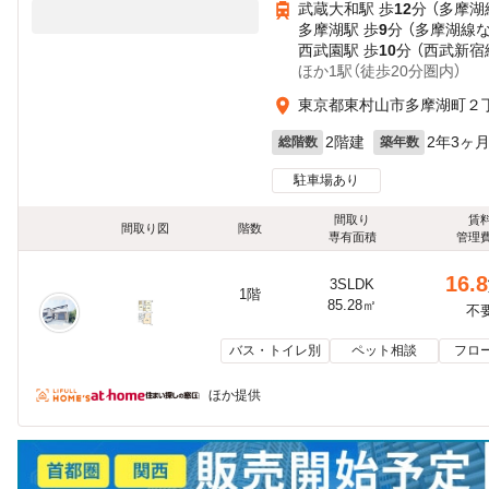
武蔵大和駅 歩
12
分 （多摩湖
多摩湖駅 歩
9
分 （多摩湖線
西武園駅 歩
10
分 （西武新宿
ほか1駅（徒歩20分圏内）
東京都東村山市多摩湖町２
2階建
2年3ヶ
総階数
築年数
駐車場あり
間取り
賃
間取り図
階数
専有面積
管理
16.8
3SLDK
1階
85.28㎡
不
バス・トイレ別
ペット相談
フロ
ほか提供