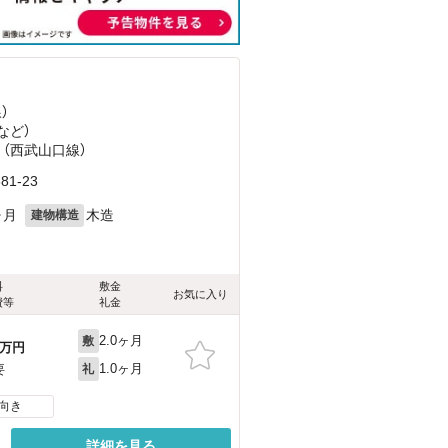
）
など
）
 （西武山口線）
1-23
ヶ月
木造
建物構造
料
敷金
お気に入り
費等
礼金
2.0ヶ月
敷
万円
1.0ヶ月
要
礼
向き
詳細を見る