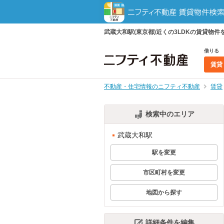
武蔵大和駅(東京都)近くの3LDKの賃貸
借りる
賃貸
不動産・住宅情報のニフティ不動産
賃貸
検索中のエリア
武蔵大和駅
駅を変更
市区町村を変更
地図から探す
詳細条件を編集