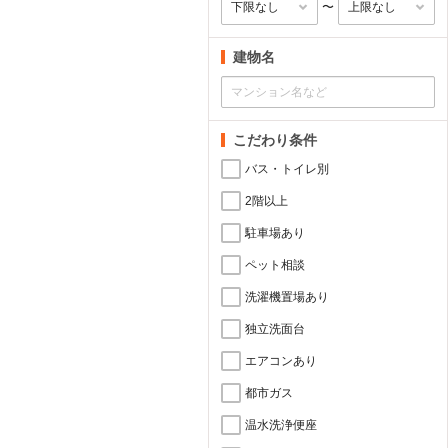
〜
建物名
こだわり条件
バス・トイレ別
2階以上
駐車場あり
ペット相談
洗濯機置場あり
独立洗面台
エアコンあり
都市ガス
温水洗浄便座