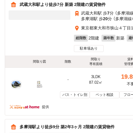
武蔵大和駅より徒歩7分 新築 2階建の賃貸物件
武蔵大和駅 歩
7
分 （多摩湖線
多摩湖駅 歩
20
分 （多摩湖線
東京都東大和市狭山４丁目14
2階建
新築
総階数
築年数
建
駐車場あり
間取り
賃
間取り図
階数
専有面積
管理
19.8
3LDK
-
87.02㎡
不
バス・トイレ別
ペット相談
フロ
提供
多摩湖駅より徒歩9分 築2年3ヶ月 2階建の賃貸物件