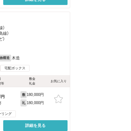
線）
島線）
ど
）
木造
物構造
宅配ボックス
料
敷金
お気に入り
費等
礼金
180,000円
敷
万円
180,000円
要
礼
ーリング
詳細を見る