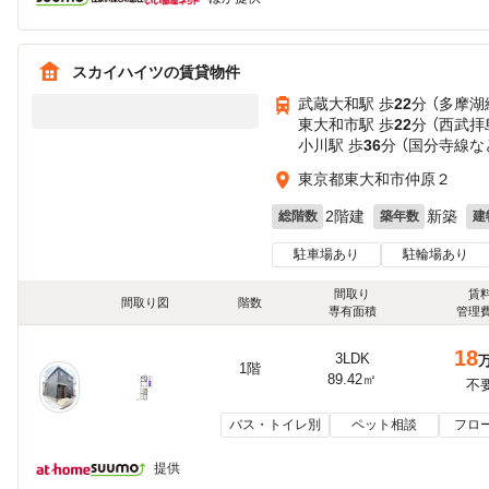
スカイハイツの賃貸物件
武蔵大和駅 歩
22
分 （多摩湖
東大和市駅 歩
22
分 （西武拝
小川駅 歩
36
分 （国分寺線
な
東京都東大和市仲原２
2階建
新築
総階数
築年数
建
駐車場あり
駐輪場あり
間取り
賃
間取り図
階数
専有面積
管理
18
3LDK
1階
89.42㎡
不
バス・トイレ別
ペット相談
フロ
提供