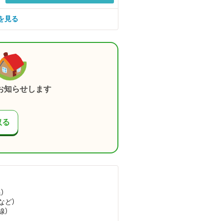
を見る
お知らせします
取る
）
など
）
線）