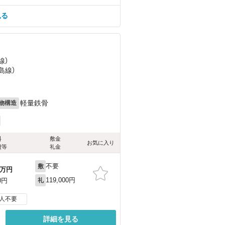
見る
線）
島線）
軽量鉄骨
物構造
料
敷金
お気に入り
費等
礼金
不要
敷
万円
119,000円
0円
礼
人不要
詳細を見る