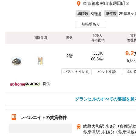
東京都東村山市廻田町３
3階建
29年8ヶ
総階数
築年数
駐輪場あり
間取り
賃
間取り図
階数
専有面積
管理
9.2
3LDK
2階
66.34㎡
5,00
バス・トイレ別
ペット相談
追い
提供
グランヒルのすべての部屋を見
レベルエイトの賃貸物件
武蔵大和駅 歩
3
分 （多摩湖線
多摩湖駅 歩
16
分 （多摩湖線