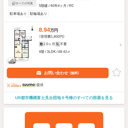
すべての写真
5階建 / 40年4ヶ月 / RC
駐車場あり
駐輪場あり
8.94
万円
（管理費1,800円）
2.0ヶ月
不要
敷
礼
4階 / 3LDK / 68.42㎡
お問い合わせ
（無料）
提供
UR都市機構富士見台団地６号棟のすべての部屋を見る