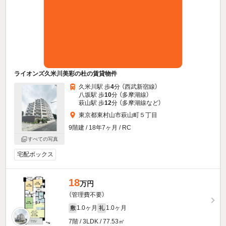
ライオンズ久米川美彩の杜の賃貸物件
久米川駅 歩
4
分 （西武新宿線）
八坂駅 歩
10
分 （多摩湖線）
萩山駅 歩
12
分 （多摩湖線
など
）
東京都東村山市萩山町５丁目
9階建 / 18年7ヶ月 / RC
すべての写真
宅配ボックス
18
万円
（管理費不要）
1.0ヶ月
1.0ヶ月
敷
礼
7階 / 3LDK / 77.53㎡