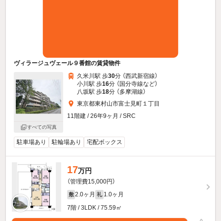
ヴィラージュヴェール９番館の賃貸物件
久米川駅 歩
30
分 （西武新宿線）
小川駅 歩
16
分 （国分寺線
など
）
八坂駅 歩
18
分 （多摩湖線）
東京都東村山市富士見町１丁目
11階建 / 26年9ヶ月 / SRC
すべての写真
駐車場あり
駐輪場あり
宅配ボックス
17
万円
（管理費15,000円）
2.0ヶ月
1.0ヶ月
敷
礼
7階 / 3LDK / 75.59㎡