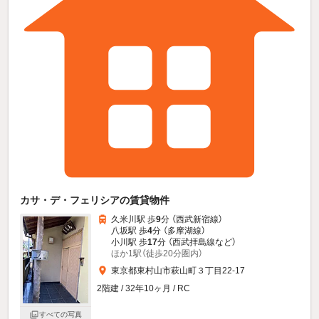
カサ・デ・フェリシアの賃貸物件
久米川駅 歩
9
分 （西武新宿線）
八坂駅 歩
4
分 （多摩湖線）
小川駅 歩
17
分 （西武拝島線
など
）
ほか1駅（徒歩20分圏内）
東京都東村山市萩山町３丁目22-17
2階建 / 32年10ヶ月 / RC
すべての写真