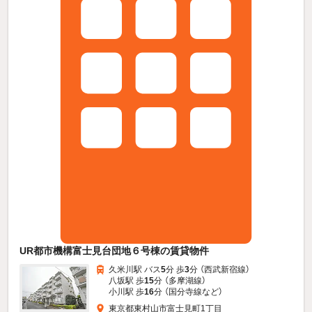
UR都市機構富士見台団地６号棟の賃貸物件
久米川駅 バス
5
分 歩
3
分 （西武新宿線）
八坂駅 歩
15
分 （多摩湖線）
小川駅 歩
16
分 （国分寺線
など
）
東京都東村山市富士見町1丁目