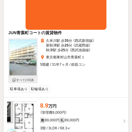
JUN青葉町コートの賃貸物件
久米川駅 歩
35
分 （西武新宿線）
新秋津駅 歩
25
分 （武蔵野線）
秋津駅 歩
25
分 （西武池袋線）
東京都東村山市青葉町１
5階建 / 31年7ヶ月 / 鉄筋コン
すべての写真
駐車場あり
駐輪場あり
8.9
万円
（管理費8,000円）
89,000円
89,000円
敷
礼
3階 / 3LDK / 68.3㎡