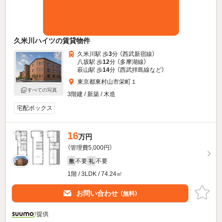
久米川ハイツの賃貸物件
久米川駅 歩
3
分 （西武新宿線）
八坂駅 歩
12
分 （多摩湖線）
萩山駅 歩
14
分 （西武拝島線
など
）
東京都東村山市栄町１
すべての写真
3階建 / 新築 / 木造
宅配ボックス
16
万円
（管理費5,000円）
不要
不要
敷
礼
1階 / 3LDK / 74.24㎡
お問い合わせ
（無料）
提供