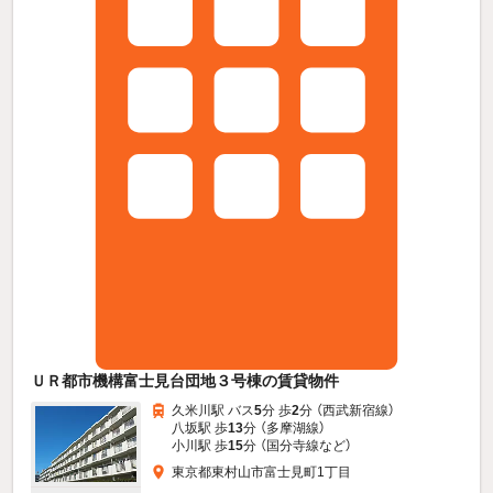
ＵＲ都市機構富士見台団地３号棟の賃貸物件
久米川駅 バス
5
分 歩
2
分 （西武新宿線）
八坂駅 歩
13
分 （多摩湖線）
小川駅 歩
15
分 （国分寺線
など
）
東京都東村山市富士見町1丁目