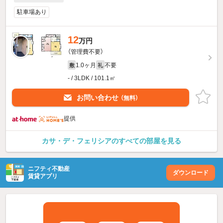
駐車場あり
12
万円
（管理費不要）
1.0ヶ月
不要
敷
礼
- / 3LDK / 101.1㎡
お問い合わせ
（無料）
提供
カサ・デ・フェリシアのすべての部屋を見る
ニフティ不動産
ダウンロード
賃貸アプリ