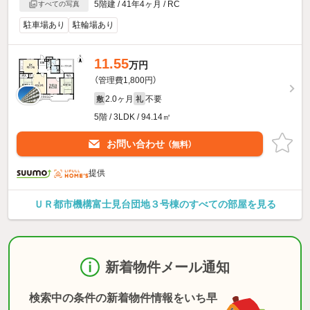
5階建 / 41年4ヶ月 / RC
すべての写真
駐車場あり
駐輪場あり
11.55
万円
（管理費1,800円）
2.0ヶ月
不要
敷
礼
5階 / 3LDK / 94.14㎡
お問い合わせ
（無料）
提供
ＵＲ都市機構富士見台団地３号棟のすべての部屋を見る
新着物件メール通知
検索中の条件の新着物件情報をいち早