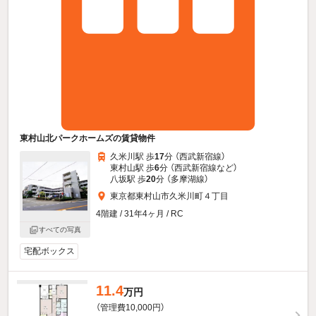
東村山北パークホームズの賃貸物件
久米川駅 歩
17
分 （西武新宿線）
東村山駅 歩
6
分 （西武新宿線
など
）
八坂駅 歩
20
分 （多摩湖線）
東京都東村山市久米川町４丁目
4階建 / 31年4ヶ月 / RC
すべての写真
宅配ボックス
11.4
万円
（管理費10,000円）