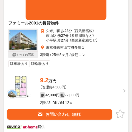
ファミール2001の賃貸物件
久米川駅 歩
23
分 （西武新宿線）
萩山駅 歩
27
分 （多摩湖線
など
）
小平駅 歩
27
分 （西武新宿線
など
）
東京都東村山市恩多町１
3階建 / 25年5ヶ月 / 鉄筋コン
すべての写真
駐車場あり
駐輪場あり
9.2
万円
（管理費4,500円）
92,000円
92,000円
敷
礼
2階 / 3LDK / 64.12㎡
お問い合わせ
（無料）
提供