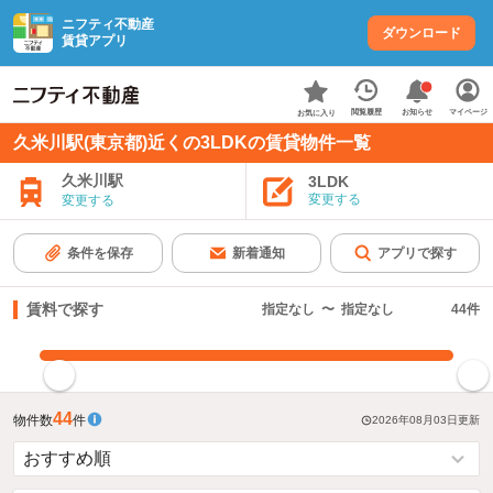
ニフティ不動産
ダウンロード
賃貸アプリ
お知らせ
閲覧履歴
マイページ
お気に入り
久米川駅(東京都)近くの3LDKの賃貸物件一覧
久米川駅
3LDK
変更する
変更する
条件を保存
新着通知
アプリで探す
賃料で探す
指定なし
〜
指定なし
44
件
指定した賃料で絞り込む
44
物件数
件
2026年08月03日
更新