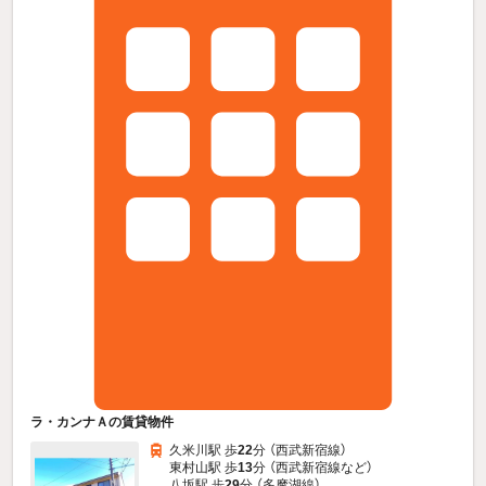
ラ・カンナＡの賃貸物件
久米川駅 歩
22
分 （西武新宿線）
東村山駅 歩
13
分 （西武新宿線
など
）
八坂駅 歩
29
分 （多摩湖線）