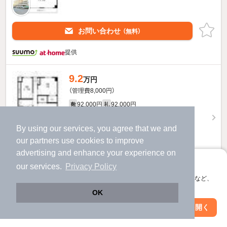
お問い合わせ
（無料）
提供
9.2
万円
（管理費8,000円）
92,000円
92,000円
敷
礼
4階 / 3LDK / 69.3㎡
By using our services, you agree that we and
our
partners
use cookies to improve
advertising and enhance your experience on
アプリに切り替えて、サクサクお部屋探し
our services.
Privacy Policy
会員登録なしですぐ使える。マップ検索やお気に入り保存など、
お問い合わせ
（無料）
アプリ限定の便利な機能が使えます！
OK
提供
Web版で続行
アプリを開く
駅・沿線を変更
絞り込み条件を変更
JUN青葉町コートのすべての部屋を見る