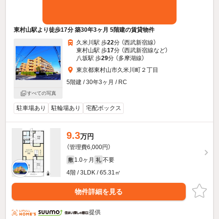
東村山駅より徒歩17分 築30年3ヶ月 5階建の賃貸物件
久米川駅 歩
22
分 （西武新宿線）
東村山駅 歩
17
分 （西武新宿線
など
）
八坂駅 歩
29
分 （多摩湖線）
東京都東村山市久米川町２丁目
5階建 / 30年3ヶ月 / RC
すべての写真
駐車場あり
駐輪場あり
宅配ボックス
9.3
万円
（管理費6,000円）
1.0ヶ月
不要
敷
礼
4階 / 3LDK / 65.31㎡
物件詳細を見る
提供