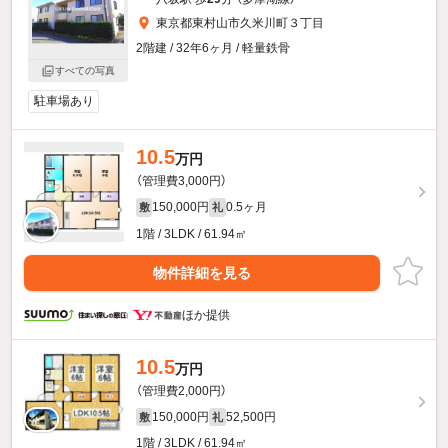
東京都東村山市久米川町３丁目
2階建 / 32年6ヶ月 / 軽量鉄骨
すべての写真
駐車場あり
10.5
万円
（管理費3,000円）
150,000円
0.5ヶ月
敷
礼
1階 / 3LDK / 61.94㎡
物件詳細を見る
ほか提供
10.5
万円
（管理費2,000円）
150,000円
52,500円
敷
礼
1階 / 3LDK / 61.94㎡