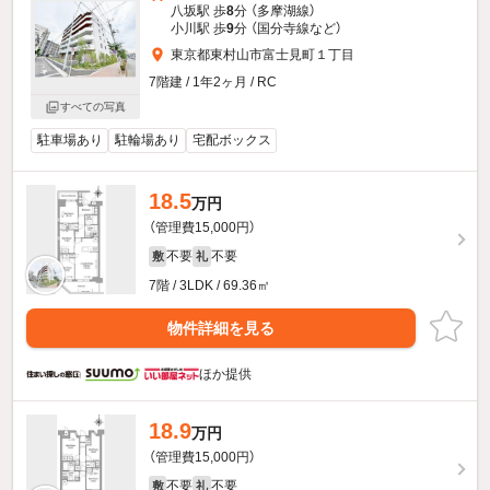
八坂駅 歩
8
分 （多摩湖線）
小川駅 歩
9
分 （国分寺線
など
）
東京都東村山市富士見町１丁目
7階建 / 1年2ヶ月 / RC
すべての写真
駐車場あり
駐輪場あり
宅配ボックス
18.5
万円
（管理費15,000円）
不要
不要
敷
礼
7階 / 3LDK / 69.36㎡
物件詳細を見る
ほか提供
18.9
万円
（管理費15,000円）
不要
不要
敷
礼