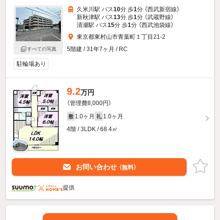
久米川駅 バス
10
分 歩
1
分 （西武新宿線）
新秋津駅 バス
13
分 歩
1
分 （武蔵野線）
清瀬駅 バス
15
分 歩
1
分 （西武池袋線）
東京都東村山市青葉町１丁目21-2
5階建 / 31年7ヶ月 / RC
すべての写真
駐輪場あり
9.2
万円
（管理費8,000円）
1.0ヶ月
1.0ヶ月
敷
礼
4階 / 3LDK / 68.4㎡
お問い合わせ
（無料）
提供