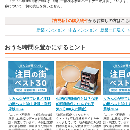
ニフティ不動産の物件情報は、物件一括検索参加パートナーが提供しています。
容について一切の責任を負いません。
【吉見駅】の購入物件
からお探しの方はこち
新築マンション
中古マンション
新築一戸建て
おうち時間を豊かにするヒント
＼みんなが見ている／注目
心理的瑕疵物件とは？心理
＼みんなが見て
の街ベスト30｜賃貸・京都
的瑕疵物件に住んでも平
の街ベスト30｜
府版2024
気？【300人に調査】
県版2024
「ニフティ不動産」では理想のお部
「心理的瑕疵ってなんだろ
「ニフティ不動産」
屋探しに役立つデータを独自に集
う・・？」 不動産検索サイトをチ
屋探しに役立つデー
計・調査しています。 今回は京都
ェックしていて、物件概要に「心理
計・調査しています
府で最も検索・閲覧された注目の
的瑕疵あり」と記載されている物件
県で最も検索・閲覧
街の最新データをランキング形式
を見つけたことがある方はそんな
街の最新データをラ