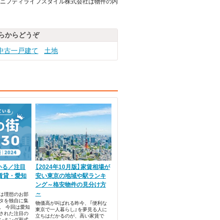
ニフティライフスタイル株式会社は物件の内
らからどうぞ
中古一戸建て
土地
いる／注目
【2024年10月版】家賃相場が
賃貸・愛知
安い東京の地域や駅ランキ
ング～格安物件の見分け方
～
では理想のお部
タを独自に集
物価高が叫ばれる昨今、『便利な
。 今回は愛知
東京で一人暮らし』を夢見る人に
された注目の
立ちはだかるのが、高い家賃で
ンキング形式