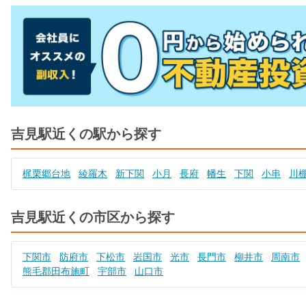
吉見駅近くの駅から探す
梶栗郷台地
綾羅木
新下関
小月
長府
幡生
下関
小串
川
吉見駅近くの市区から探す
下関市
防府市
下松市
岩国市
光市
長門市
柳井市
周南市
熊毛郡田布施町
宇部市
山口市