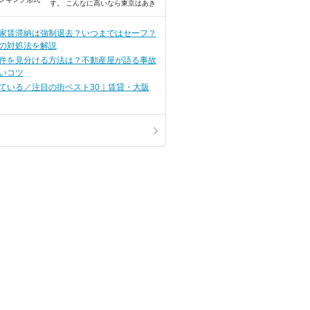
す。 こんなに高いなら東京はあき
らめようかな・・・なんて落ち込
んでいるあなた！ 東京はたしかに
家賃が高いイメージがあります
】家賃滞納は強制退去？いつまではセーフ？
が、コツを掴んで探せば、安い家
の対処法を解説
賃で賃貸物件を見つけられるんで
す。
件を見分ける方法は？不動産屋が語る事故
いコツ
ている／注目の街ベスト30｜賃貸・大阪