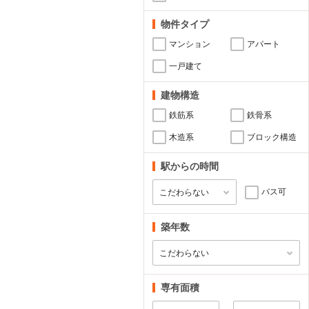
物件タイプ
マンション
アパート
一戸建て
建物構造
鉄筋系
鉄骨系
木造系
ブロック構造
駅からの時間
バス可
築年数
専有面積