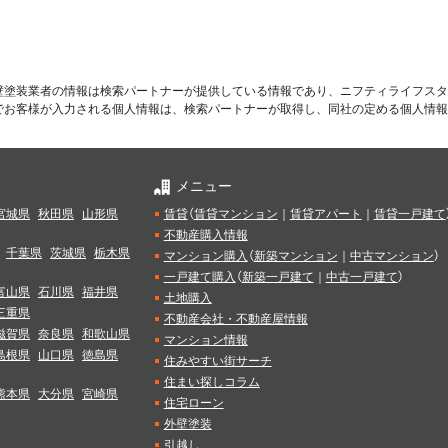
壁塗装業者の情報は検索パートナーが提供している情報であり、ニフティライフスタ
でお客様が入力される個人情報は、検索パートナーが取得し、同社の定める個人情報
メニュー
宮城県
秋田県
山形県
賃貸
（
賃貸マンション
｜
賃貸アパート
｜
賃貸一戸建て
不動産購入情報
千葉県
茨城県
栃木県
マンション購入
（
新築マンション
｜
中古マンション
）
一戸建て購入
（
新築一戸建て
｜
中古一戸建て
）
富山県
石川県
福井県
土地購入
三重県
不動産会社・不動産屋情報
滋賀県
奈良県
和歌山県
マンション情報
島根県
山口県
徳島県
住みやすい街サーチ
住まい探しコラム
熊本県
大分県
宮崎県
住宅ローン
外壁塗装
引越し