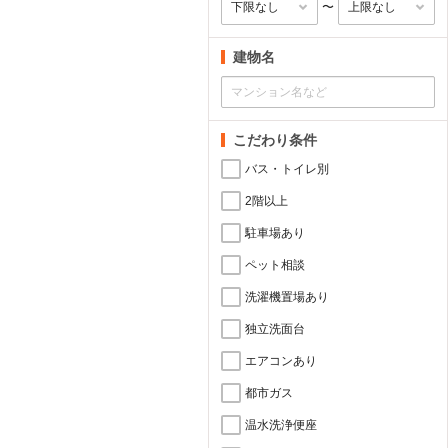
〜
建物名
こだわり条件
バス・トイレ別
2階以上
駐車場あり
ペット相談
洗濯機置場あり
独立洗面台
エアコンあり
都市ガス
温水洗浄便座