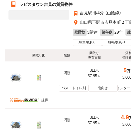
ラピスタウン吉見の賃貸物件
吉見駅 歩
4
分 （山陰線）
山口県下関市吉見本町２丁
3階建
29年
総階数
築年数
建
駐車場あり
駐輪場あり
間取り
賃
間取り図
階数
専有面積
管理
5
3LDK
万
3階
57.95㎡
3,00
バス・トイレ別
南向き
インター
提供
4.9
3LDK
2階
57.95㎡
3,00