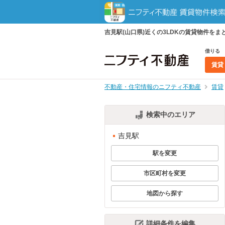
吉見駅(山口県)近くの3LDKの賃貸物件を
借りる
賃貸
不動産・住宅情報のニフティ不動産
賃貸
検索中のエリア
吉見駅
駅を変更
市区町村を変更
地図から探す
詳細条件を編集