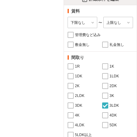
賃料
〜
管理費など込み
敷金無し
礼金無し
間取り
1R
1K
1DK
1LDK
2K
2DK
2LDK
3K
3DK
3LDK
4K
4DK
4LDK
5DK
5LDK以上