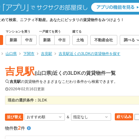
まとめて検索、ニフティ不動産。あなたにピッタリの賃貸物件をみつけよう！
マンションを買う
一戸建てを買う
建てる
新築
中古
新築
中古
土地
不動産会社
調べる
山口県
下関市
吉見駅
吉見駅近くの3LDKの賃貸物件を探す
吉見駅
(山口県)近くの3LDKの賃貸物件一覧
吉見駅
の賃貸物件をさまざまなこだわり条件から検索できます。
2026年02月16日
更新
現在の選択条件：
3LDK
絞り込み
並び替え
＆
2
物件数
件