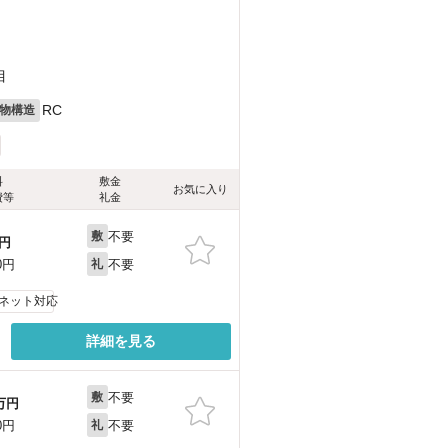
目
RC
物構造
料
敷金
お気に入り
費等
礼金
不要
敷
円
不要
0円
礼
ネット対応
詳細を見る
不要
敷
万円
不要
0円
礼