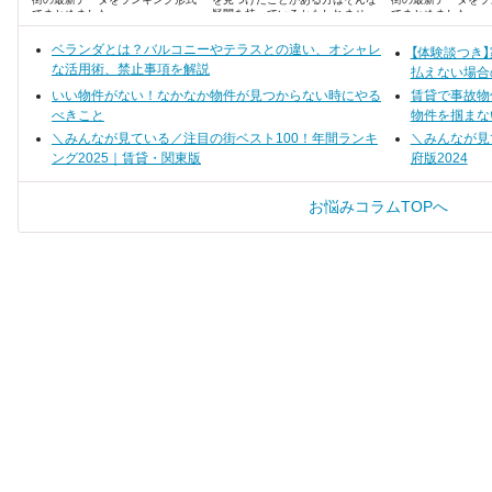
でまとめました。
疑問を持っているかもしれませ
でまとめました。
ん。 心理的瑕疵はきちんと理解し
ていないと、後で悔やむことにな
ベランダとは？バルコニーやテラスとの違い、オシャレ
【体験談つき
るかもしれないということを知っ
な活用術、禁止事項を解説
ていますか？
払えない場合
いい物件がない！なかなか物件が見つからない時にやる
賃貸で事故物
べきこと
物件を掴まな
＼みんなが見ている／注目の街ベスト100！年間ランキ
＼みんなが見
ング2025｜賃貸・関東版
府版2024
お悩みコラムTOPへ