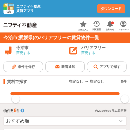
ニフティ不動産
ダウンロード
賃貸アプリ
お知らせ
閲覧履歴
マイページ
お気に入り
今治市(愛媛県)のバリアフリーの賃貸物件一覧
今治市
バリアフリー
変更する
変更する
条件を保存
新着通知
アプリで探す
賃料で探す
指定なし
〜
指定なし
8
件
指定した賃料で絞り込む
8
物件数
件
2026年07月11日
更新