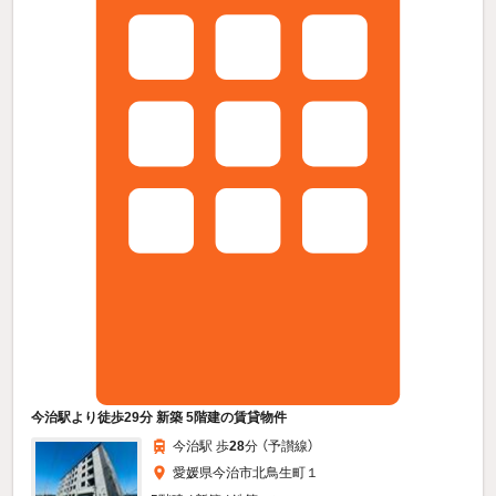
今治駅より徒歩29分 新築 5階建の賃貸物件
今治駅 歩
28
分 （予讃線）
愛媛県今治市北鳥生町１