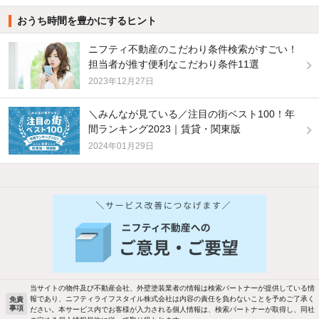
おうち時間を豊かにするヒント
ニフティ不動産のこだわり条件検索がすごい！
担当者が推す便利なこだわり条件11選
2023年12月27日
＼みんなが見ている／注目の街ベスト100！年
間ランキング2023｜賃貸・関東版
2024年01月29日
他の人はこんな条件で絞り込んでいます！
人気のこだわり条件
バス・トイレ別
2階以上
駐車場あり
ペット相談
当サイトの物件及び不動産会社、外壁塗装業者の情報は検索パートナーが提供している情
報であり、ニフティライフスタイル株式会社は内容の責任を負わないことを予めご了承く
免責
事項
ださい。本サービス内でお客様が入力される個人情報は、検索パートナーが取得し、同社
洗濯機置場あり
独立洗面台