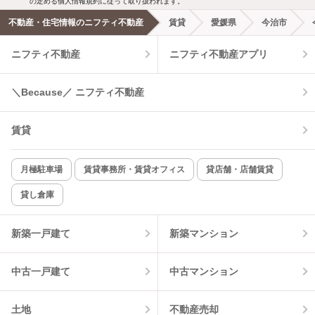
の定める個人情報規約に従って取り扱われます。
不動産・住宅情報のニフティ不動産
賃貸
愛媛県
今治市
エアコンあり
都市ガス
ニフティ不動産
ニフティ不動産アプリ
温水洗浄便座
オートロック
＼Because／ ニフティ不動産
コンロ2口以上
追焚き機能
賃貸
TV付インターホン
角部屋
新着のみ
インターネット無料
月極駐車場
賃貸事務所・賃貸オフィス
貸店舗・店舗賃貸
貸し倉庫
該当件数:
物件一覧に反映
8
件
新築一戸建て
新築マンション
中古一戸建て
中古マンション
土地
不動産売却