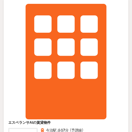
エスペランサAIの賃貸物件
今治駅 歩
17
分 （予讃線）