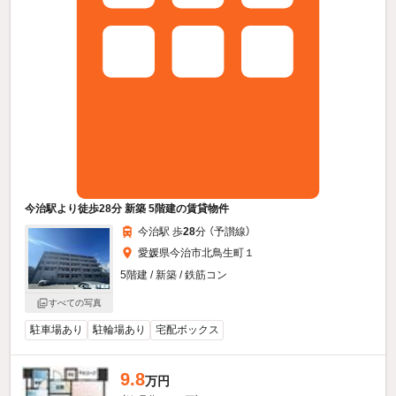
今治駅より徒歩28分 新築 5階建の賃貸物件
今治駅 歩
28
分 （予讃線）
愛媛県今治市北鳥生町１
5階建 / 新築 / 鉄筋コン
すべての写真
駐車場あり
駐輪場あり
宅配ボックス
9.8
万円