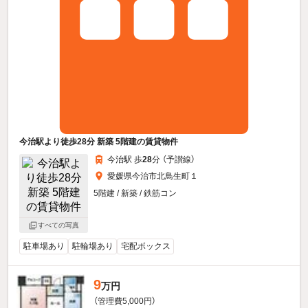
今治駅より徒歩28分 新築 5階建の賃貸物件
今治駅 歩
28
分 （予讃線）
愛媛県今治市北鳥生町１
5階建 / 新築 / 鉄筋コン
すべての写真
駐車場あり
駐輪場あり
宅配ボックス
9
万円
（管理費5,000円）