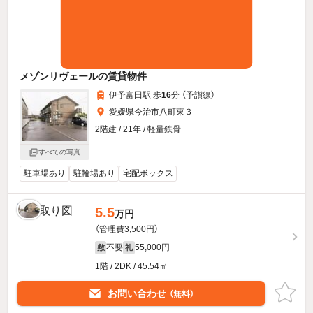
メゾンリヴェールの賃貸物件
伊予富田駅 歩
16
分 （予讃線）
愛媛県今治市八町東３
2階建 / 21年 / 軽量鉄骨
すべての写真
駐車場あり
駐輪場あり
宅配ボックス
5.5
万円
（管理費3,500円）
不要
55,000円
敷
礼
1階 / 2DK / 45.54㎡
お問い合わせ
（無料）