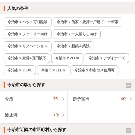
人気の条件
今治市 x ペット可（相談）
今治市 x 借家・賃貸一戸建て・一軒家
今治市 x ファミリー向け
今治市 x 一人暮らし向け
今治市 x リノベーション
今治市 x 新築＆築浅
今治市 x 家賃4万円以下
今治市 x 2LDK
今治市 x デザイナーズ
今治市 x 3LDK
今治市 x 1LDK
今治市 x 都市ガス使用可
今治市の駅から探す
今治
伊予富田
7
件
4
件
波止浜
1
件
今治市近隣の市区町村から探す