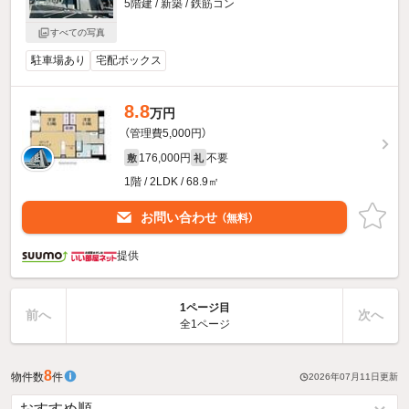
5階建 / 新築 / 鉄筋コン
すべての写真
駐車場あり
宅配ボックス
8.8
万円
（管理費5,000円）
176,000円
不要
敷
礼
1階 / 2LDK / 68.9㎡
お問い合わせ
（無料）
提供
1ページ目
前へ
次へ
全1ページ
8
物件数
件
2026年07月11日
更新