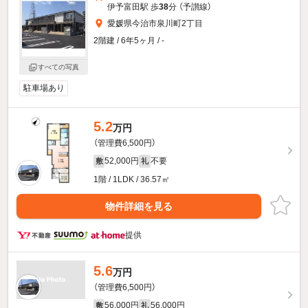
伊予富田駅 歩
38
分 （予讃線）
愛媛県今治市泉川町2丁目
2階建 / 6年5ヶ月 / -
すべての写真
駐車場あり
5.2
万円
（管理費6,500円）
52,000円
不要
敷
礼
1階 / 1LDK / 36.57㎡
物件詳細を見る
提供
5.6
万円
（管理費6,500円）
56,000円
56,000円
敷
礼