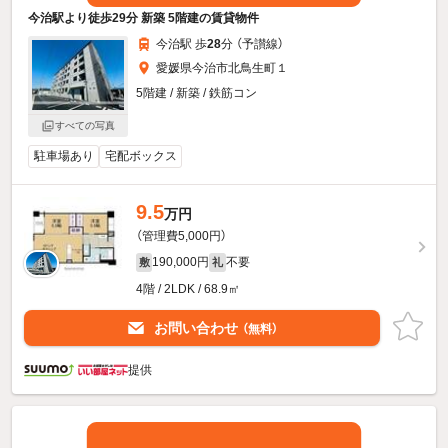
今治駅より徒歩29分 新築 5階建の賃貸物件
今治駅 歩
28
分 （予讃線）
愛媛県今治市北鳥生町１
5階建 / 新築 / 鉄筋コン
すべての写真
駐車場あり
宅配ボックス
9.5
万円
（管理費5,000円）
190,000円
不要
敷
礼
4階 / 2LDK / 68.9㎡
お問い合わせ
（無料）
提供