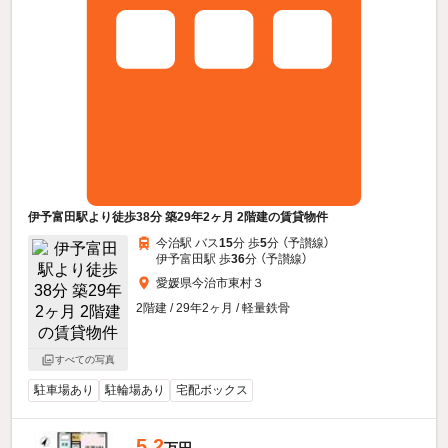
伊予富田駅より徒歩38分 築29年2ヶ月 2階建の賃貸物件
今治駅 バス
15
分 歩
5
分 （予讃線）
伊予富田駅 歩
36
分 （予讃線）
愛媛県今治市東村３
2階建 / 29年2ヶ月 / 軽量鉄骨
すべての写真
駐車場あり
駐輪場あり
宅配ボックス
5.2
万円