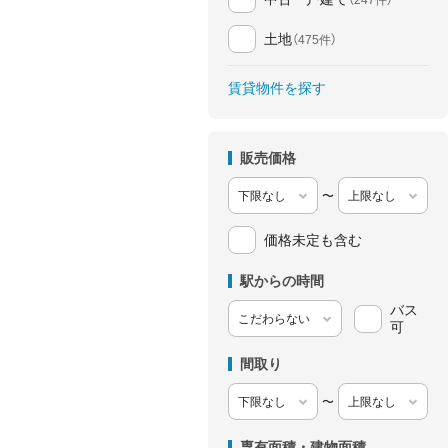
土地
（475件）
賃貸物件を探す
販売価格
〜
価格未定も含む
駅からの時間
バス
可
間取り
〜
専有面積・建物面積