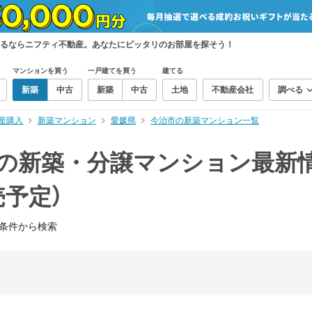
するならニフティ不動産。あなたにピッタリのお部屋を探そう！
マンションを買う
一戸建てを買う
建てる
新築
中古
新築
中古
土地
不動産会社
調べる
産購入
新築マンション
愛媛県
今治市の新築マンション一覧
）の新築・分譲マンション最新
売予定）
条件から検索