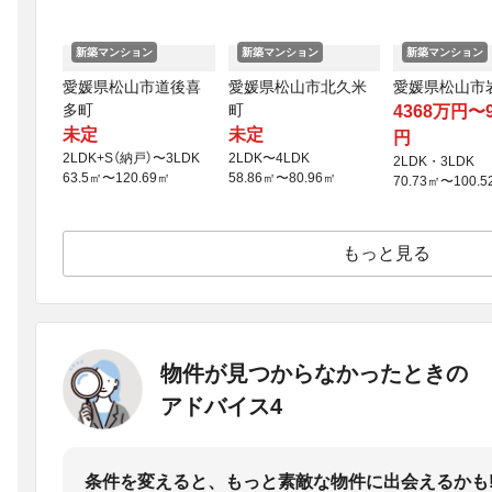
新築マンション
新築マンション
新築マンション
愛媛県松山市道後喜
愛媛県松山市北久米
愛媛県松山市
多町
町
4368万円〜
未定
未定
円
2LDK+S（納戸）〜3LDK
2LDK〜4LDK
2LDK・3LDK
63.5㎡〜120.69㎡
58.86㎡〜80.96㎡
70.73㎡〜100.5
もっと見る
物件が見つからなかったときの
アドバイス4
条件を変えると、もっと素敵な物件に出会えるかも