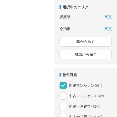
選択中のエリア
変更
愛媛県
変更
今治市
駅から探す
町域から探す
物件種別
新築マンション
（0件）
中古マンション
（16件）
新築一戸建て
（42件）
中古一戸建て
（247件）