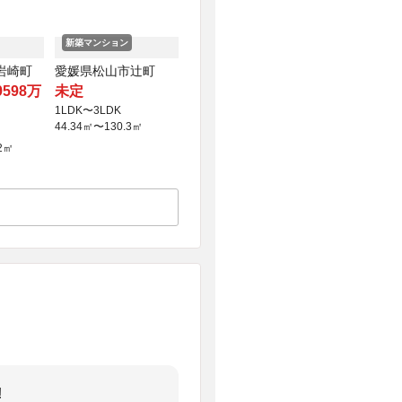
新築マンション
岩崎町
愛媛県松山市辻町
9598万
未定
1LDK〜3LDK
44.34㎡〜130.3㎡
2㎡
!