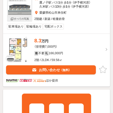
鷹ノ子駅 バス
1
分 歩
1
分 （伊予横河原）
久米駅 バス
13
分 歩
1
分 （伊予横河原）
愛媛県松山市来住町
2階建 / 新築 / 軽量鉄骨
すべての写真
駐車場あり
駐輪場あり
宅配ボックス
8.3
万円
（管理費7,000円）
不要
166,000円
敷
礼
2階 / 2LDK / 59.58㎡
お問い合わせ
（無料）
ほか提供