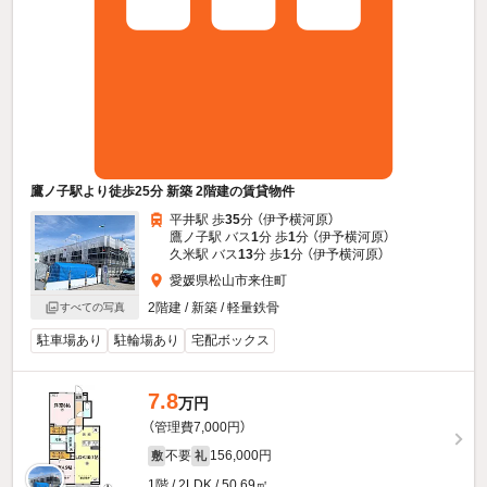
鷹ノ子駅より徒歩25分 新築 2階建の賃貸物件
平井駅 歩
35
分 （伊予横河原）
鷹ノ子駅 バス
1
分 歩
1
分 （伊予横河原）
久米駅 バス
13
分 歩
1
分 （伊予横河原）
愛媛県松山市来住町
2階建 / 新築 / 軽量鉄骨
すべての写真
駐車場あり
駐輪場あり
宅配ボックス
7.8
万円
（管理費7,000円）
不要
156,000円
敷
礼
1階 / 2LDK / 50.69㎡