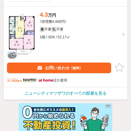
4.3
万円
（管理費4,400円）
不要
不要
敷
礼
1階 / 3DK / 52.17㎡
お問い合わせ
（無料）
ほか提供
ニューシティマツザワのすべての部屋を見る