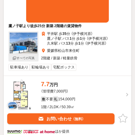
鷹ノ子駅より徒歩25分 新築 2階建の賃貸物件
平井駅 歩
35
分 （伊予横河原）
鷹ノ子駅 バス
1
分 歩
1
分 （伊予横河原）
久米駅 バス
13
分 歩
1
分 （伊予横河原）
愛媛県松山市来住町
2階建 / 新築 / 軽量鉄骨
すべての写真
駐車場あり
駐輪場あり
宅配ボックス
7.7
万円
（管理費7,000円）
不要
154,000円
敷
礼
1階 / 2LDK / 50.39㎡
お問い合わせ
（無料）
ほか提供