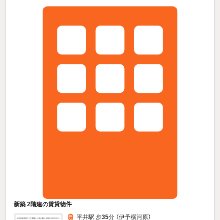
新築 2階建の賃貸物件
平井駅 歩
35
分 （伊予横河原）