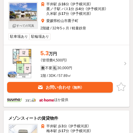
平井駅 歩
16
分 （伊予横河原）
鷹ノ子駅 バス
1
分 歩
4
分 （伊予横河原）
久米駅 歩
17
分 （伊予横河原）
愛媛県松山市鷹子町
すべての写真
2階建 / 32年5ヶ月 / 軽量鉄骨
駐車場あり
駐輪場あり
5.3
万円
（管理費4,500円）
不要
30,000円
敷
礼
1階 / 3DK / 57.89㎡
お問い合わせ
（無料）
ほか提供
メゾンスィートの賃貸物件
平井駅 歩
3
分 （伊予横河原）
梅本駅 歩
17
分 （伊予横河原）