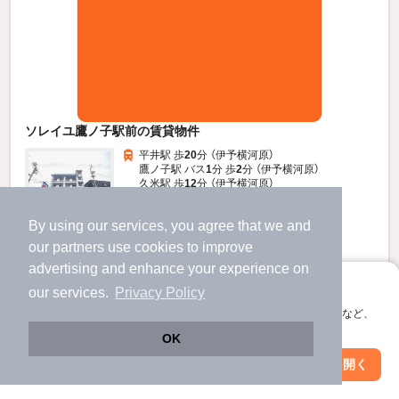
ソレイユ鷹ノ子駅前の賃貸物件
平井駅 歩
20
分 （伊予横河原）
鷹ノ子駅 バス
1
分 歩
2
分 （伊予横河原）
久米駅 歩
12
分 （伊予横河原）
愛媛県松山市鷹子町
By using our services, you agree that we and
4階建 / 36年 / RC
すべての写真
our
partners
use cookies to improve
駐車場あり
駐輪場あり
advertising and enhance your experience on
アプリに切り替えて、サクサクお部屋探し
our services.
Privacy Policy
5.4
万円
会員登録なしですぐ使える。マップ検索やお気に入り保存など、
（管理費3,500円）
アプリ限定の便利な機能が使えます！
OK
不要
不要
敷
礼
Web版で続行
アプリを開く
駅・沿線を変更
絞り込み条件を変更
4階 / 2LDK / 56.7㎡