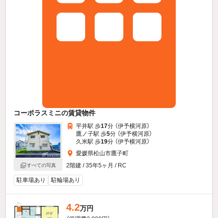
コーポラスミニの賃貸物件
平井駅 歩
17
分 （伊予横河原）
鷹ノ子駅 歩
5
分 （伊予横河原）
久米駅 歩
19
分 （伊予横河原）
愛媛県松山市鷹子町
2階建 / 35年5ヶ月 / RC
すべての写真
駐車場あり
駐輪場あり
4.2
万円