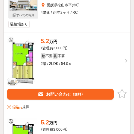
愛媛県松山市平井町
4階建 / 34年2ヶ月 / RC
すべての写真
駐輪場あり
5.2
万円
（管理費3,000円）
不要
不要
敷
礼
2階 / 2LDK / 54.0㎡
お問い合わせ
（無料）
提供
5.2
万円
（管理費3,000円）