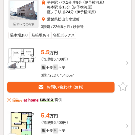
平井駅 バス
1
分 歩
8
分 （伊予横河原）
梅本駅 歩
13
分 （伊予横河原）
鷹ノ子駅 歩
24
分 （伊予横河原）
愛媛県松山市水泥町
すべての写真
3階建 / 22年6ヶ月 / 鉄骨造
駐車場あり
駐輪場あり
宅配ボックス
5.5
万円
（管理費6,400円）
不要
不要
敷
礼
3階 / 2LDK / 54.65㎡
お問い合わせ
（無料）
提供
5.4
万円
（管理費6,400円）
不要
不要
敷
礼