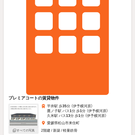
プレミアコートの賃貸物件
平井駅 歩
35
分 （伊予横河原）
鷹ノ子駅 バス
1
分 歩
1
分 （伊予横河原）
久米駅 バス
13
分 歩
1
分 （伊予横河原）
愛媛県松山市来住町
2階建 / 新築 / 軽量鉄骨
すべての写真