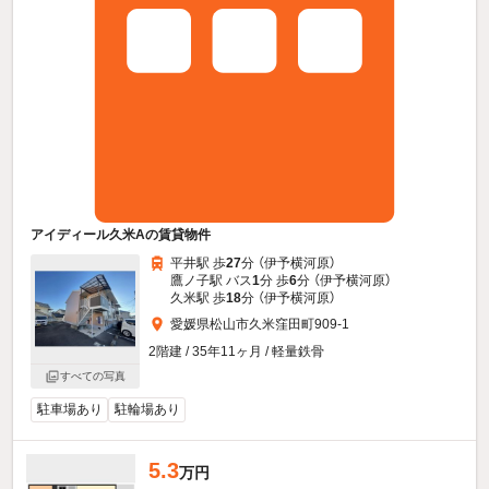
アイディール久米Aの賃貸物件
平井駅 歩
27
分 （伊予横河原）
鷹ノ子駅 バス
1
分 歩
6
分 （伊予横河原）
久米駅 歩
18
分 （伊予横河原）
愛媛県松山市久米窪田町909-1
2階建 / 35年11ヶ月 / 軽量鉄骨
すべての写真
駐車場あり
駐輪場あり
5.3
万円