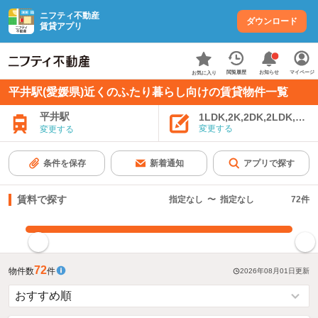
ニフティ不動産
ダウンロード
賃貸アプリ
お知らせ
閲覧履歴
マイページ
お気に入り
平井駅(愛媛県)近くのふたり暮らし向けの賃貸物件一覧
平井駅
1LDK,2K,2DK,2LDK,3K,
変更する
変更する
条件を保存
新着通知
アプリで探す
賃料で探す
指定なし
〜
指定なし
72
件
指定した賃料で絞り込む
72
物件数
件
2026年08月01日
更新