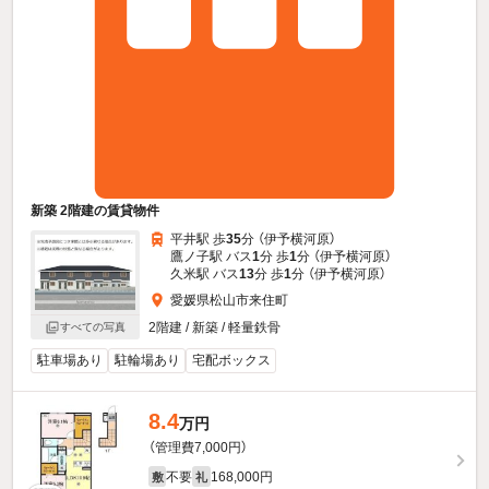
新築 2階建の賃貸物件
平井駅 歩
35
分 （伊予横河原）
鷹ノ子駅 バス
1
分 歩
1
分 （伊予横河原）
久米駅 バス
13
分 歩
1
分 （伊予横河原）
愛媛県松山市来住町
2階建 / 新築 / 軽量鉄骨
すべての写真
駐車場あり
駐輪場あり
宅配ボックス
8.4
万円
（管理費7,000円）
不要
168,000円
敷
礼