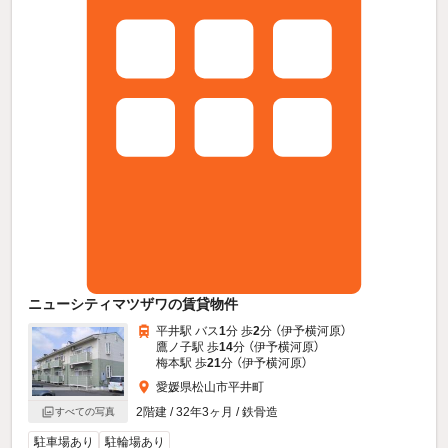
ニューシティマツザワの賃貸物件
平井駅 バス
1
分 歩
2
分 （伊予横河原）
鷹ノ子駅 歩
14
分 （伊予横河原）
梅本駅 歩
21
分 （伊予横河原）
愛媛県松山市平井町
2階建 / 32年3ヶ月 / 鉄骨造
すべての写真
駐車場あり
駐輪場あり