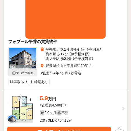
フォブール平井の賃貸物件
平井駅 バス
1
分 歩
4
分 （伊予横河原）
梅本駅 歩
17
分 （伊予横河原）
鷹ノ子駅 歩
21
分 （伊予横河原）
愛媛県松山市平井町甲1051-1
3階建 / 24年7ヶ月 / 鉄骨造
すべての写真
駐車場あり
駐輪場あり
5.9
万円
（管理費4,500円）
2.0ヶ月
不要
敷
礼
2階 / 3LDK / 64.12㎡