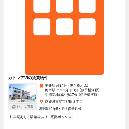
カトレアVIの賃貸物件
平井駅 歩
24
分 （伊予横河原）
梅本駅 バス
1
分 歩
3
分 （伊予横河原）
牛渕団地前駅 歩
17
分 （伊予横河原）
愛媛県東温市野田３丁目
すべての写真
3階建 / 2年5ヶ月 / 軽量鉄骨
駐車場あり
駐輪場あり
宅配ボックス