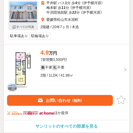
平井駅 バス
1
分 歩
4
分 （伊予横河原）
梅本駅 歩
11
分 （伊予横河原）
牛渕団地前駅 歩
22
分 （伊予横河原）
愛媛県松山市水泥町
2階建 / 20年7ヶ月 / 木造
すべての写真
駐車場あり
駐輪場あり
4.9
万円
（管理費3,500円）
不要
不要
敷
礼
2階 / 1LDK / 41.98㎡
お問い合わせ
（無料）
ほか提供
サンリットのすべての部屋を見る