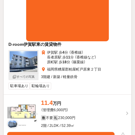
D-room伊賀駅東の賃貸物件
伊賀駅 歩
4
分 （香椎線）
長者原駅 歩
11
分 （香椎線
など
）
原町駅 歩
18
分 （篠栗線）
福岡県糟屋郡粕屋町戸原東２丁目
3階建 / 新築 / 軽量鉄骨
すべての写真
駐車場あり
駐輪場あり
11.4
万円
（管理費6,000円）
不要
230,000円
敷
礼
2階 / 2LDK / 52.39㎡