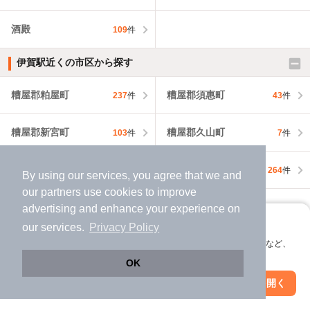
酒殿
109
件
伊賀駅近くの市区から探す
糟屋郡粕屋町
糟屋郡須惠町
237
件
43
件
糟屋郡新宮町
糟屋郡久山町
103
件
7
件
遠賀郡芦屋町
遠賀郡水巻町
61
件
264
件
By using our services, you agree that we and
our
partners
use cookies to improve
遠賀郡岡垣町
127
件
advertising and enhance your experience on
アプリに切り替えて、サクサクお部屋探し
our services.
Privacy Policy
不動産会社・不動産屋から探す
会員登録なしですぐ使える。マップ検索やお気に入り保存など、
アプリ限定の便利な機能が使えます！
OK
伊賀駅周辺の不動産会社・不動産屋から探す
Web版で続行
アプリを開く
駅・沿線を変更
絞り込み条件を変更
糟屋郡粕屋町の不動産会社・不動産屋から探す