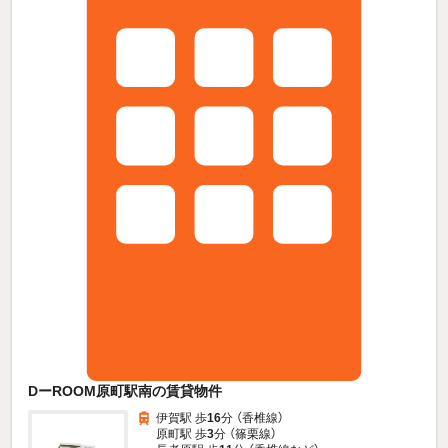
DーROOM原町駅南の賃貸物件
伊賀駅 歩
16
分 （香椎線）
原町駅 歩
3
分 （篠栗線）