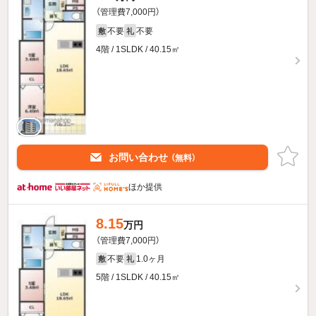
（管理費7,000円）
不要
不要
敷
礼
4階 / 1SLDK / 40.15㎡
お問い合わせ
（無料）
ほか提供
8.15
万円
（管理費7,000円）
不要
1.0ヶ月
敷
礼
5階 / 1SLDK / 40.15㎡