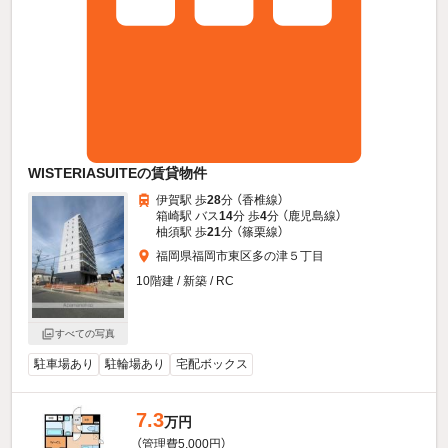
WISTERIASUITEの賃貸物件
伊賀駅 歩
28
分 （香椎線）
箱崎駅 バス
14
分 歩
4
分 （鹿児島線）
柚須駅 歩
21
分 （篠栗線）
福岡県福岡市東区多の津５丁目
10階建 / 新築 / RC
すべての写真
駐車場あり
駐輪場あり
宅配ボックス
7.3
万円
（管理費5,000円）