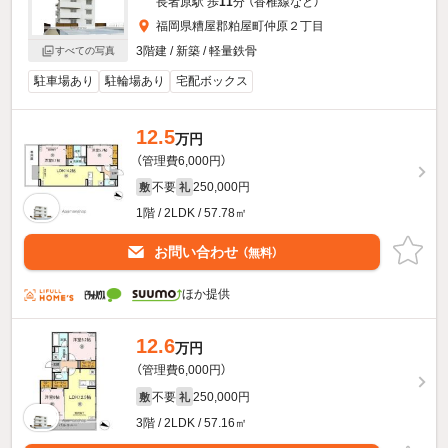
長者原駅 歩
11
分 （香椎線
など
）
福岡県糟屋郡粕屋町仲原２丁目
3階建 / 新築 / 軽量鉄骨
すべての写真
駐車場あり
駐輪場あり
宅配ボックス
12.5
万円
（管理費6,000円）
不要
250,000円
敷
礼
1階 / 2LDK / 57.78㎡
お問い合わせ
（無料）
ほか提供
12.6
万円
（管理費6,000円）
不要
250,000円
敷
礼
3階 / 2LDK / 57.16㎡