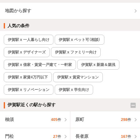
地図から探す
人気の条件
伊賀駅 x 一人暮らし向け
伊賀駅 x ペット可（相談）
伊賀駅 x デザイナーズ
伊賀駅 x ファミリー向け
伊賀駅 x 借家・賃貸一戸建て・一軒家
伊賀駅 x 新築＆築浅
伊賀駅 x 家賃4万円以下
伊賀駅 x 賃貸マンション
伊賀駅 x リノベーション
伊賀駅 x 学生向け
伊賀駅近くの駅から探す
柚須
原町
405
件
298
件
門松
長者原
27
件
167
件