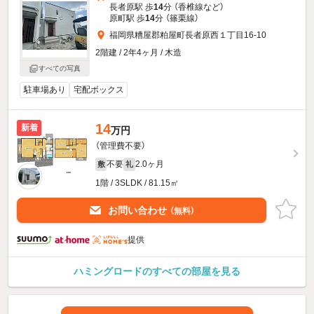
長者原駅 歩
14
分 （香椎線
など
）
原町駅 歩
14
分 （篠栗線）
福岡県糟屋郡粕屋町長者原西１丁目16-10
2階建 / 2年4ヶ月 / 木造
すべての写真
駐車場あり
宅配ボックス
14
新着
万円
（管理費不要）
不要
2.0ヶ月
敷
礼
1階 / 3SLDK / 81.15㎡
お問い合わせ
（無料）
提供
ハミングロードのすべての部屋を見る