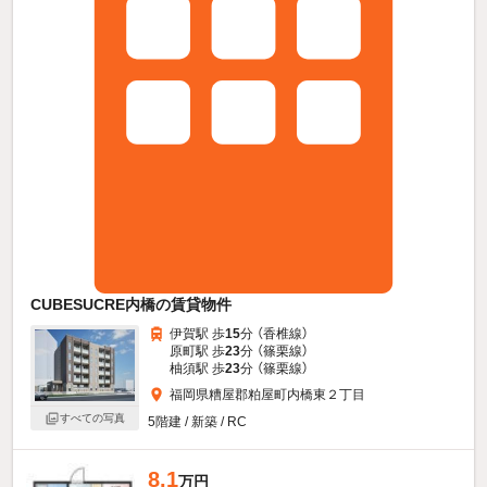
CUBESUCRE内橋の賃貸物件
伊賀駅 歩
15
分 （香椎線）
原町駅 歩
23
分 （篠栗線）
柚須駅 歩
23
分 （篠栗線）
福岡県糟屋郡粕屋町内橋東２丁目
すべての写真
5階建 / 新築 / RC
8.1
万円