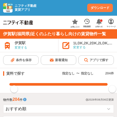
ニフティ不動産
ダウンロード
賃貸アプリ
お知らせ
閲覧履歴
マイページ
お気に入り
伊賀駅(福岡県)近くのふたり暮らし向けの賃貸物件一覧
伊賀駅
1LDK,2K,2DK,2LDK,3K,
変更する
変更する
条件を保存
新着通知
アプリで探す
賃料で探す
指定なし
〜
指定なし
204
件
指定した賃料で絞り込む
204
物件数
件
2026年08月06日
更新