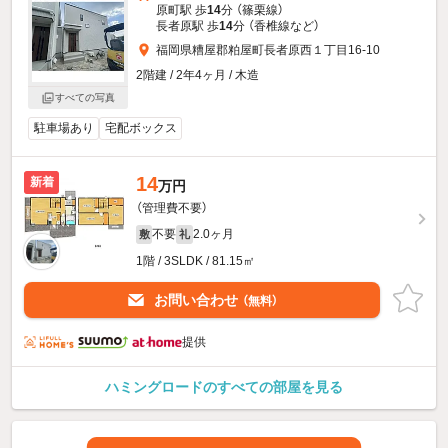
原町駅 歩
14
分 （篠栗線）
長者原駅 歩
14
分 （香椎線
など
）
福岡県糟屋郡粕屋町長者原西１丁目16-10
2階建 / 2年4ヶ月 / 木造
すべての写真
駐車場あり
宅配ボックス
14
新着
万円
（管理費不要）
不要
2.0ヶ月
敷
礼
1階 / 3SLDK / 81.15㎡
お問い合わせ
（無料）
提供
ハミングロードのすべての部屋を見る