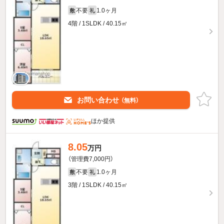
不要
1.0ヶ月
敷
礼
4階 / 1SLDK / 40.15㎡
お問い合わせ
（無料）
ほか提供
8.05
万円
（管理費7,000円）
不要
1.0ヶ月
敷
礼
3階 / 1SLDK / 40.15㎡