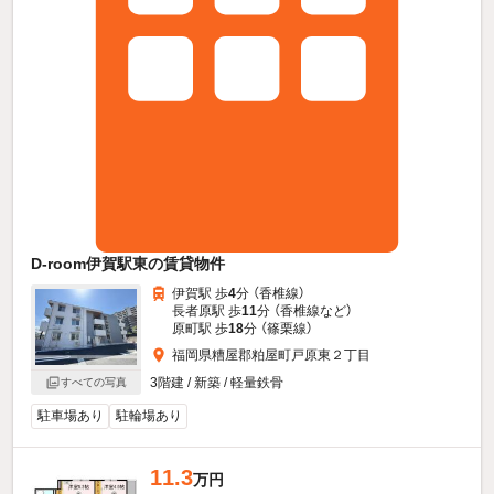
D-room伊賀駅東の賃貸物件
伊賀駅 歩
4
分 （香椎線）
長者原駅 歩
11
分 （香椎線
など
）
原町駅 歩
18
分 （篠栗線）
福岡県糟屋郡粕屋町戸原東２丁目
3階建 / 新築 / 軽量鉄骨
すべての写真
駐車場あり
駐輪場あり
11.3
万円