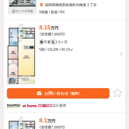
福岡県糟屋郡粕屋町内橋東２丁目
すべての写真
5階建 / 新築 / RC
8.15
万円
（管理費7,000円）
不要
1.0ヶ月
敷
礼
5階 / 1SLDK / 40.15㎡
お問い合わせ
（無料）
ほか提供
8.1
万円
（管理費7,000円）