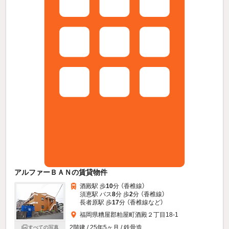
アルファーＢＡＮの賃貸物件
酒殿駅 歩
10
分 （香椎線）
須恵駅 バス
8
分 歩
2
分 （香椎線）
長者原駅 歩
17
分 （香椎線
など
）
福岡県糟屋郡粕屋町酒殿２丁目18-1
2階建 / 25年5ヶ月 / 鉄骨造
すべての写真