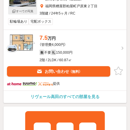
福岡県糟屋郡粕屋町戸原東２丁目
すべての写真
3階建 / 24年5ヶ月 / RC
駐輪場あり
宅配ボックス
7.5
万円
（管理費4,000円）
不要
150,000円
敷
礼
2階 / 2LDK / 60.87㎡
お問い合わせ
（無料）
提供
リヴェール高田のすべての部屋を見る