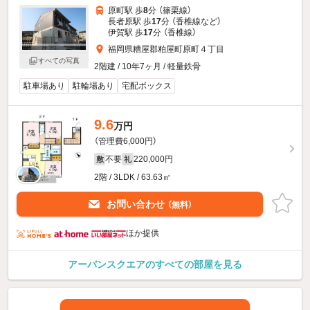
原町駅 歩
8
分 （篠栗線）
長者原駅 歩
17
分 （香椎線
など
）
伊賀駅 歩
17
分 （香椎線）
福岡県糟屋郡粕屋町原町４丁目
すべての写真
2階建 / 10年7ヶ月 / 軽量鉄骨
駐車場あり
駐輪場あり
宅配ボックス
9.6
万円
（管理費6,000円）
不要
220,000円
敷
礼
2階 / 3LDK / 63.63㎡
お問い合わせ
（無料）
ほか提供
アーバンスクエアのすべての部屋を見る