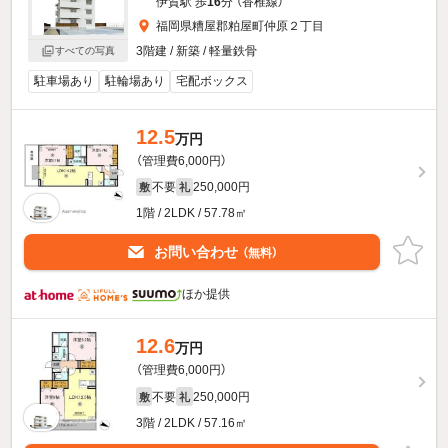
伊賀駅 歩
16
分 （香椎線）
福岡県糟屋郡粕屋町仲原２丁目
3階建 / 新築 / 軽量鉄骨
すべての写真
駐車場あり
駐輪場あり
宅配ボックス
12.5
万円
（管理費6,000円）
不要
250,000円
敷
礼
1階 / 2LDK / 57.78㎡
お問い合わせ
（無料）
ほか提供
12.6
万円
（管理費6,000円）
不要
250,000円
敷
礼
3階 / 2LDK / 57.16㎡