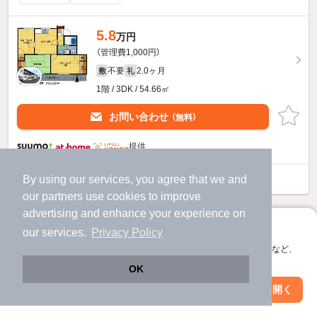
5.8
万円
（管理費1,000円）
不要
2.0ヶ月
敷
礼
1階 / 3DK / 54.66㎡
お問い合わせ
（無料）
提供
エイト仲原のすべての部屋を見る
By using our services, you agree that we and
our
partners
use cookies to improve
advertising and enhance your experience on
アプリに切り替えて、サクサクお部屋探し
our services.
Privacy Policy
会員登録なしですぐ使える。マップ検索やお気に入り保存など、
アプリ限定の便利な機能が使えます！
OK
Web版で続行
アプリを開く
市区町村を変更
絞り込み条件を変更