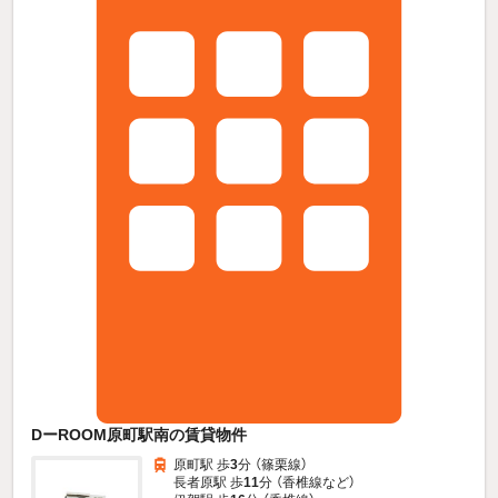
DーROOM原町駅南の賃貸物件
原町駅 歩
3
分 （篠栗線）
長者原駅 歩
11
分 （香椎線
など
）