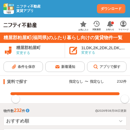
ニフティ不動産
ダウンロード
賃貸アプリ
お知らせ
閲覧履歴
マイページ
お気に入り
糟屋郡粕屋町(福岡県)のふたり暮らし向けの賃貸物件一覧
糟屋郡粕屋町
1LDK,2K,2DK,2LDK,3K,
変更する
変更する
条件を保存
新着通知
アプリで探す
賃料で探す
指定なし
〜
指定なし
232
件
指定した賃料で絞り込む
232
物件数
件
2026年08月06日
更新