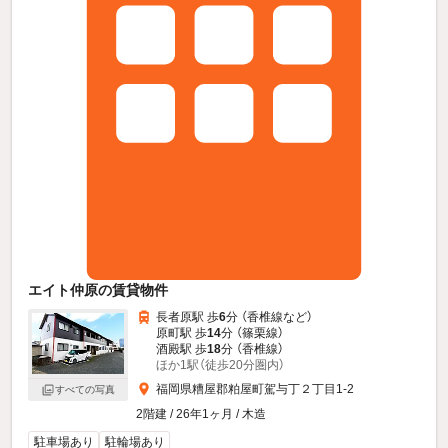
エイト仲原の賃貸物件
長者原駅 歩
6
分 （香椎線
など
）
原町駅 歩
14
分 （篠栗線）
酒殿駅 歩
18
分 （香椎線）
ほか1駅（徒歩20分圏内）
福岡県糟屋郡粕屋町駕与丁２丁目1-2
すべての写真
2階建 / 26年1ヶ月 / 木造
駐車場あり
駐輪場あり