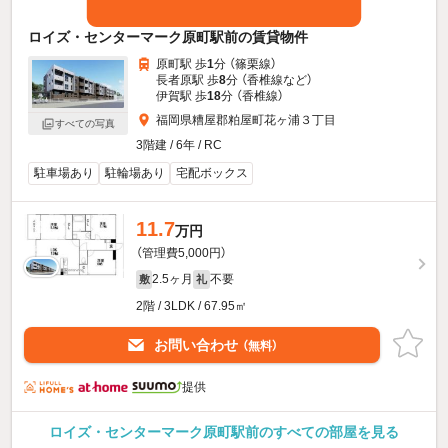
ロイズ・センターマーク原町駅前の賃貸物件
原町駅 歩
1
分 （篠栗線）
長者原駅 歩
8
分 （香椎線
など
）
伊賀駅 歩
18
分 （香椎線）
福岡県糟屋郡粕屋町花ヶ浦３丁目
すべての写真
3階建 / 6年 / RC
駐車場あり
駐輪場あり
宅配ボックス
11.7
万円
（管理費5,000円）
2.5ヶ月
不要
敷
礼
2階 / 3LDK / 67.95㎡
お問い合わせ
（無料）
提供
ロイズ・センターマーク原町駅前のすべての部屋を見る