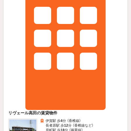
リヴェール高田の賃貸物件
伊賀駅 歩
4
分 （香椎線）
長者原駅 歩
12
分 （香椎線
など
）
原町駅 歩
18
分 （篠栗線）