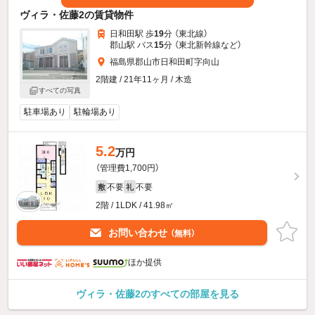
ヴィラ・佐藤2の賃貸物件
日和田駅 歩
19
分 （東北線）
郡山駅 バス
15
分 （東北新幹線
など
）
福島県郡山市日和田町字向山
2階建 / 21年11ヶ月 / 木造
すべての写真
駐車場あり
駐輪場あり
5.2
万円
（管理費1,700円）
不要
不要
敷
礼
2階 / 1LDK / 41.98㎡
お問い合わせ
（無料）
ほか提供
ヴィラ・佐藤2のすべての部屋を見る