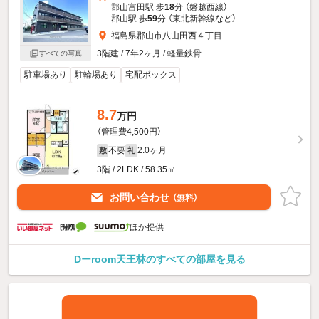
郡山富田駅 歩
18
分 （磐越西線）
郡山駅 歩
59
分 （東北新幹線
など
）
福島県郡山市八山田西４丁目
3階建 / 7年2ヶ月 / 軽量鉄骨
すべての写真
駐車場あり
駐輪場あり
宅配ボックス
8.7
万円
（管理費4,500円）
不要
2.0ヶ月
敷
礼
3階 / 2LDK / 58.35㎡
お問い合わせ
（無料）
ほか提供
Dーroom天王林のすべての部屋を見る