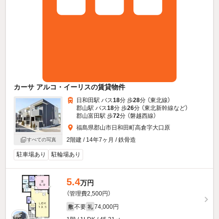
カーサ アルコ・イーリスの賃貸物件
日和田駅 バス
18
分 歩
28
分 （東北線）
郡山駅 バス
18
分 歩
26
分 （東北新幹線
など
）
郡山富田駅 歩
72
分 （磐越西線）
福島県郡山市日和田町高倉字大口原
2階建 / 14年7ヶ月 / 鉄骨造
すべての写真
駐車場あり
駐輪場あり
5.4
万円
（管理費2,500円）
不要
74,000円
敷
礼