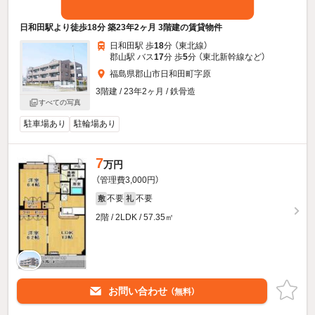
日和田駅より徒歩18分 築23年2ヶ月 3階建の賃貸物件
日和田駅 歩
18
分 （東北線）
郡山駅 バス
17
分 歩
5
分 （東北新幹線
など
）
福島県郡山市日和田町字原
3階建 / 23年2ヶ月 / 鉄骨造
すべての写真
駐車場あり
駐輪場あり
7
万円
（管理費3,000円）
不要
不要
敷
礼
2階 / 2LDK / 57.35㎡
お問い合わせ
（無料）