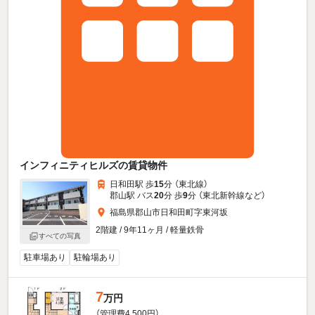
インフィニティヒルズの賃貸物件
日和田駅 歩
15
分 （東北線）
郡山駅 バス
20
分 歩
9
分 （東北新幹線
など
）
福島県郡山市日和田町字東河坂
2階建 / 9年11ヶ月 / 軽量鉄骨
すべての写真
駐車場あり
駐輪場あり
7
万円
（管理費4,500円）