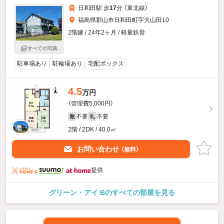
日和田駅 歩
17
分 （東北線）
福島県郡山市日和田町字大山田10
2階建 / 24年2ヶ月 / 軽量鉄骨
すべての写真
駐車場あり
駐輪場あり
宅配ボックス
4.5
万円
（管理費5,000円）
不要
不要
敷
礼
2階 / 2DK / 40.0㎡
お問い合わせ
（無料）
提供
グリーン・アイ Bのすべての部屋を見る