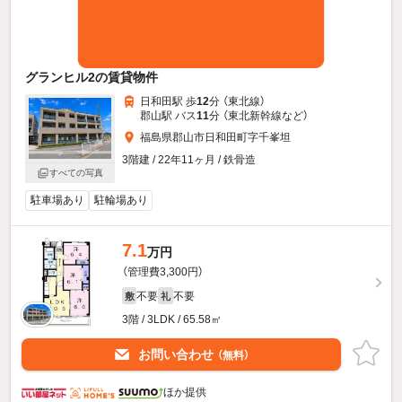
グランヒル2の賃貸物件
日和田駅 歩
12
分 （東北線）
郡山駅 バス
11
分 （東北新幹線
など
）
福島県郡山市日和田町字千峯坦
3階建 / 22年11ヶ月 / 鉄骨造
すべての写真
駐車場あり
駐輪場あり
7.1
万円
（管理費3,300円）
不要
不要
敷
礼
3階 / 3LDK / 65.58㎡
お問い合わせ
（無料）
ほか提供