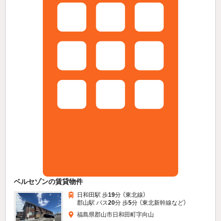
ベルセゾンの賃貸物件
日和田駅 歩
19
分 （東北線）
郡山駅 バス
20
分 歩
5
分 （東北新幹線
など
）
福島県郡山市日和田町字向山