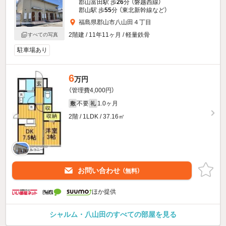
郡山富田駅 歩
26
分 （磐越西線）
郡山駅 歩
55
分 （東北新幹線
など
）
福島県郡山市八山田４丁目
2階建 / 11年11ヶ月 / 軽量鉄骨
すべての写真
駐車場あり
6
万円
（管理費4,000円）
不要
1.0ヶ月
敷
礼
2階 / 1LDK / 37.16㎡
お問い合わせ
（無料）
ほか提供
シャルム・八山田のすべての部屋を見る