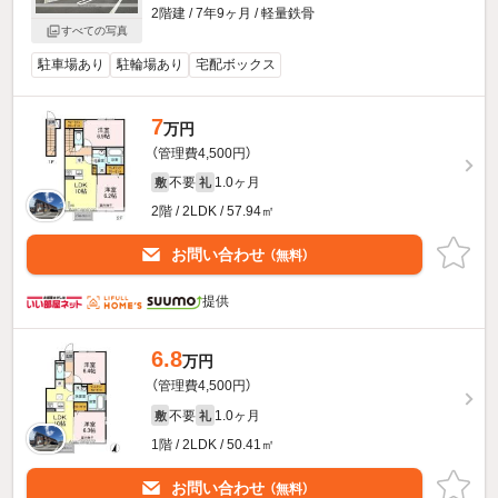
2階建 / 7年9ヶ月 / 軽量鉄骨
すべての写真
駐車場あり
駐輪場あり
宅配ボックス
7
万円
（管理費4,500円）
不要
1.0ヶ月
敷
礼
2階 / 2LDK / 57.94㎡
お問い合わせ
（無料）
提供
6.8
万円
（管理費4,500円）
不要
1.0ヶ月
敷
礼
1階 / 2LDK / 50.41㎡
お問い合わせ
（無料）