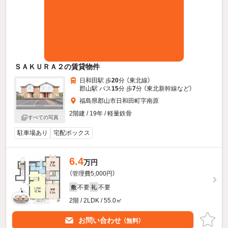
ＳＡＫＵＲＡ２の賃貸物件
日和田駅 歩
20
分 （東北線）
郡山駅 バス
15
分 歩
7
分 （東北新幹線
など
）
福島県郡山市日和田町字南原
2階建 / 19年 / 軽量鉄骨
すべての写真
駐車場あり
宅配ボックス
6.4
万円
（管理費5,000円）
不要
不要
敷
礼
2階 / 2LDK / 55.0㎡
お問い合わせ
（無料）