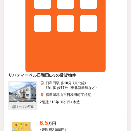
リバティーベル日和田E-3の賃貸物件
日和田駅 歩
10
分 （東北線）
郡山駅 歩
77
分 （東北新幹線
など
）
福島県郡山市日和田町字植初
2階建 / 13年10ヶ月 / 木造
すべての写真
6.5
万円
（管理費2,000円）