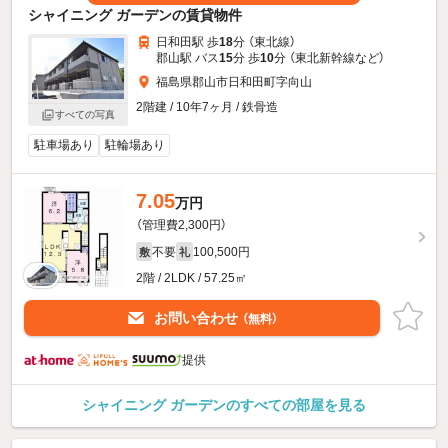
シャイニング ガーデンの賃貸物件
日和田駅 歩
18
分 （東北線）
郡山駅 バス
15
分 歩
10
分 （東北新幹線
など
）
福島県郡山市日和田町字向山
2階建 / 10年7ヶ月 / 鉄骨造
すべての写真
駐車場あり
駐輪場あり
7.05
万円
（管理費2,300円）
不要
100,500円
敷
礼
2階 / 2LDK / 57.25㎡
お問い合わせ
（無料）
提供
シャイニング ガーデンのすべての部屋を見る