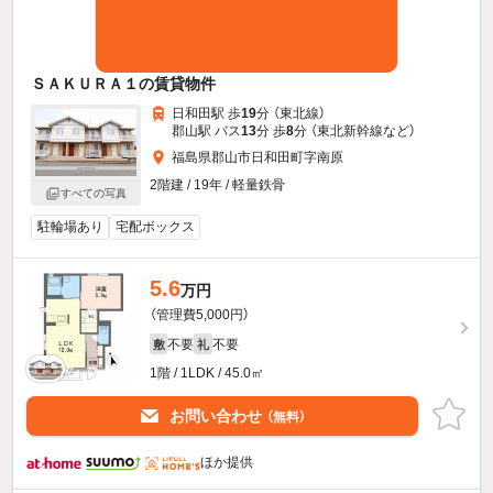
ＳＡＫＵＲＡ１の賃貸物件
日和田駅 歩
19
分 （東北線）
郡山駅 バス
13
分 歩
8
分 （東北新幹線
など
）
福島県郡山市日和田町字南原
2階建 / 19年 / 軽量鉄骨
すべての写真
駐輪場あり
宅配ボックス
5.6
万円
（管理費5,000円）
不要
不要
敷
礼
1階 / 1LDK / 45.0㎡
お問い合わせ
（無料）
ほか提供