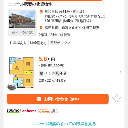
エコール我妻の賃貸物件
日和田駅 歩
51
分 （東北線）
郡山駅 バス
9
分 歩
6
分 （東北新幹線
など
）
郡山富田駅 歩
45
分 （磐越西線）
福島県郡山市富久山町久保田字我妻
すべての写真
2階建 / 24年 / 鉄骨造
駐車場あり
駐輪場あり
宅配ボックス
5.8
万円
（管理費1,500円）
2.0ヶ月
不要
敷
礼
2階 / 2DK / 48.0㎡
お問い合わせ
（無料）
提供
エコール我妻のすべての部屋を見る