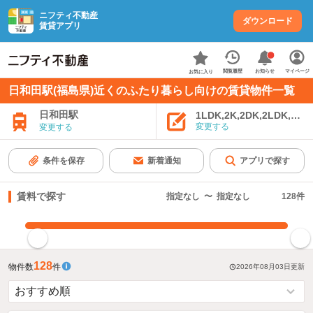
ニフティ不動産
ダウンロード
賃貸アプリ
お知らせ
閲覧履歴
マイページ
お気に入り
日和田駅(福島県)近くのふたり暮らし向けの賃貸物件一覧
日和田駅
1LDK,2K,2DK,2LDK,3K,
変更する
変更する
条件を保存
新着通知
アプリで探す
賃料で探す
指定なし
〜
指定なし
128
件
指定した賃料で絞り込む
128
物件数
件
2026年08月03日
更新