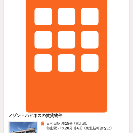
メゾン・ハピネスの賃貸物件
日和田駅 歩
15
分 （東北線）
郡山駅 バス
20
分 歩
6
分 （東北新幹線
など
）