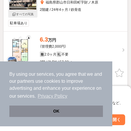
福島県郡山市日和田町字財ノ木原
2階建 / 24年4ヶ月 / 鉄骨造
すべての写真
駐車場あり
6.3
万円
（管理費2,000円）
2.0ヶ月
不要
敷
礼
2階 / 2LDK / 57.33㎡
お問い合わせ
（無料）
By using our services, you agree that we and
our
partners
use cookies to improve
ほか提供
advertising and enhance your experience on
アプリに切り替えて、サクサクお部屋探し
our services.
Privacy Policy
メゾン・ハピネスのすべての部屋を見る
会員登録なしですぐ使える。マップ検索やお気に入り保存など、
アプリ限定の便利な機能が使えます！
OK
他の人はこんな条件で絞り込んでいます！
Web版で続行
アプリを開く
駅・沿線を変更
絞り込み条件を変更
人気のこだわり条件