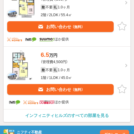
不要
1.0ヶ月
敷
礼
2階 / 2LDK / 55.4㎡
お問い合わせ
（無料）
ほか提供
6.5
万円
（管理費4,500円）
不要
1.0ヶ月
敷
礼
1階 / 1LDK / 45.0㎡
お問い合わせ
（無料）
ほか提供
インフィニティヒルズのすべての部屋を見る
ニフティ不動産