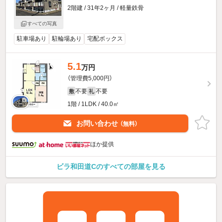
2階建 / 31年2ヶ月 / 軽量鉄骨
すべての写真
駐車場あり
駐輪場あり
宅配ボックス
5.1
万円
（管理費5,000円）
不要
不要
敷
礼
1階 / 1LDK / 40.0㎡
お問い合わせ
（無料）
ほか提供
ビラ和田道Cのすべての部屋を見る