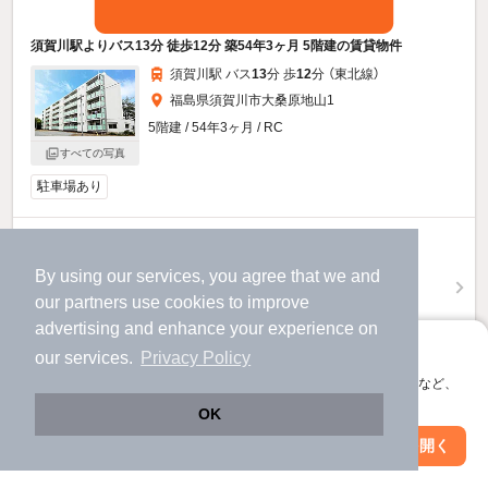
須賀川駅よりバス13分 徒歩12分 築54年3ヶ月 5階建の賃貸物件
須賀川駅 バス
13
分 歩
12
分 （東北線）
福島県須賀川市大桑原地山1
5階建 / 54年3ヶ月 / RC
すべての写真
駐車場あり
3.43
万円
（管理費不要）
By using our services, you agree that we and
our
partners
use cookies to improve
不要
不要
敷
礼
advertising and enhance your experience on
3階 / 2K / 33.54㎡
アプリに切り替えて、サクサクお部屋探し
our services.
Privacy Policy
お問い合わせ
（無料）
会員登録なしですぐ使える。マップ検索やお気に入り保存など、
アプリ限定の便利な機能が使えます！
OK
提供
Web版で続行
アプリを開く
市区町村を変更
絞り込み条件を変更
他の人はこんな条件で絞り込んでいます！