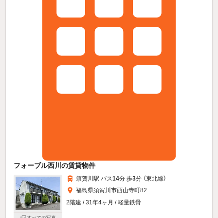
フォーブル西川の賃貸物件
須賀川駅 バス
14
分 歩
3
分 （東北線）
福島県須賀川市西山寺町82
2階建 / 31年4ヶ月 / 軽量鉄骨
すべての写真