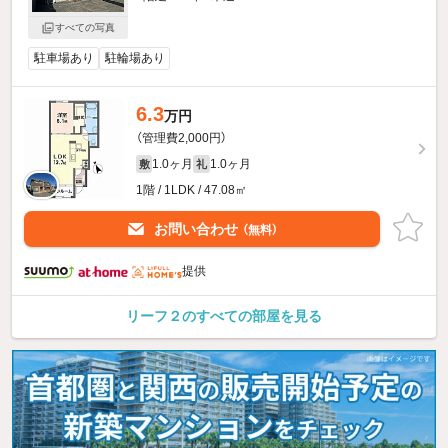
すべての写真
駐車場あり
駐輪場あり
6.3
万円
（管理費2,000円）
1.0ヶ月
1.0ヶ月
敷
礼
1階 / 1LDK / 47.08㎡
お問い合わせ
（無料）
提供
リーフ２のすべての部屋を見る