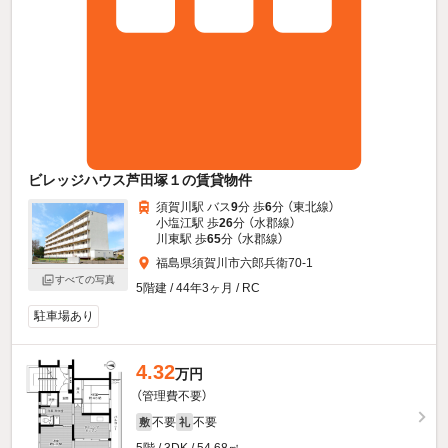
ビレッジハウス芦田塚１の賃貸物件
須賀川駅 バス
9
分 歩
6
分 （東北線）
小塩江駅 歩
26
分 （水郡線）
川東駅 歩
65
分 （水郡線）
福島県須賀川市六郎兵衛70-1
すべての写真
5階建 / 44年3ヶ月 / RC
駐車場あり
4.32
万円
（管理費不要）
不要
不要
敷
礼