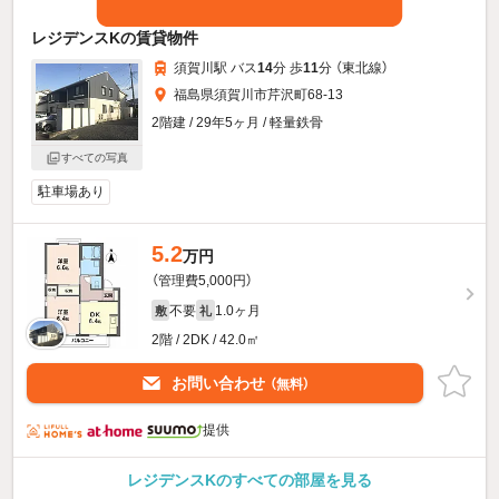
レジデンスKの賃貸物件
須賀川駅 バス
14
分 歩
11
分 （東北線）
福島県須賀川市芹沢町68-13
2階建 / 29年5ヶ月 / 軽量鉄骨
すべての写真
駐車場あり
5.2
万円
（管理費5,000円）
不要
1.0ヶ月
敷
礼
2階 / 2DK / 42.0㎡
お問い合わせ
（無料）
提供
レジデンスKのすべての部屋を見る