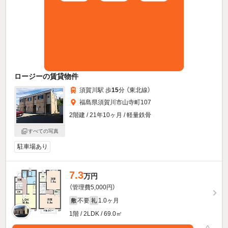
ロージーの賃貸物件
須賀川駅 歩
15
分 （東北線）
福島県須賀川市山寺町107
2階建 / 21年10ヶ月 / 軽量鉄骨
すべての写真
駐車場あり
7.3
万円
（管理費5,000円）
不要
1.0ヶ月
敷
礼
1階 / 2LDK / 69.0㎡