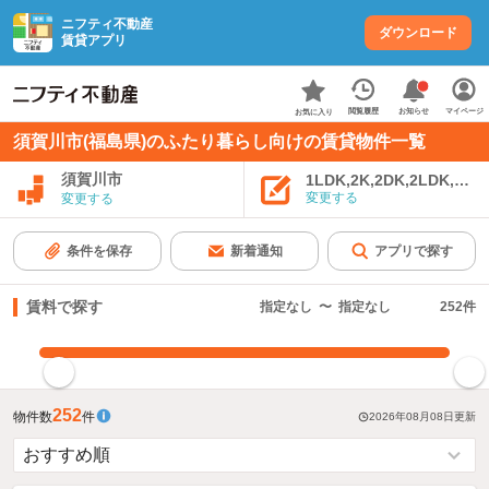
ニフティ不動産
ダウンロード
賃貸アプリ
お知らせ
閲覧履歴
マイページ
お気に入り
須賀川市(福島県)のふたり暮らし向けの賃貸物件一覧
須賀川市
1LDK,2K,2DK,2LDK,3K,
変更する
変更する
条件を保存
新着通知
アプリで探す
賃料で探す
指定なし
〜
指定なし
252
件
指定した賃料で絞り込む
252
物件数
件
2026年08月08日
更新