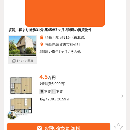
須賀川駅より徒歩31分 築45年7ヶ月 2階建の賃貸物件
須賀川駅 歩
31
分 （東北線）
福島県須賀川市稲荷町
2階建 / 45年7ヶ月 / その他
すべての写真
4.5
万円
（管理費5,000円）
不要
不要
敷
礼
1階 / 2DK / 20.59㎡
お問い合わせ
（無料）