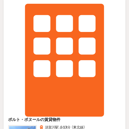
ポルト・ボヌールの賃貸物件
須賀川駅 歩
13
分 （東北線）