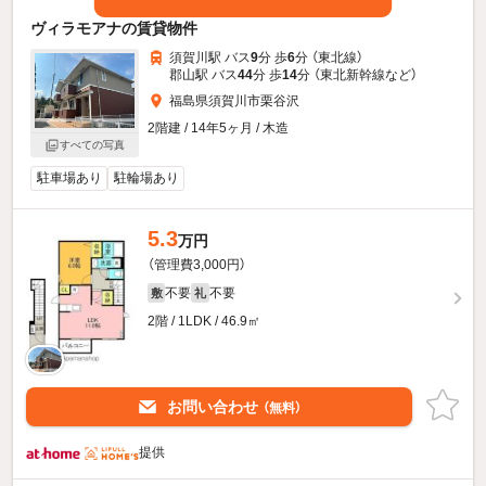
ヴィラモアナの賃貸物件
須賀川駅 バス
9
分 歩
6
分 （東北線）
郡山駅 バス
44
分 歩
14
分 （東北新幹線
など
）
福島県須賀川市栗谷沢
2階建 / 14年5ヶ月 / 木造
すべての写真
駐車場あり
駐輪場あり
5.3
万円
（管理費3,000円）
不要
不要
敷
礼
2階 / 1LDK / 46.9㎡
お問い合わせ
（無料）
提供