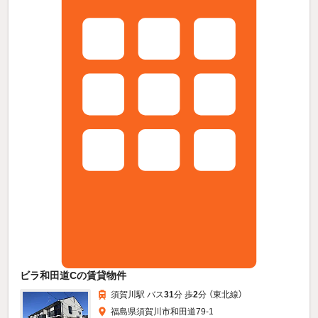
ビラ和田道Cの賃貸物件
須賀川駅 バス
31
分 歩
2
分 （東北線）
福島県須賀川市和田道79-1