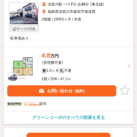
須賀川駅 バス
7
分 歩
20
分 （東北線）
福島県須賀川市森宿字海道西
2階建 / 29年5ヶ月 / 木造
すべての写真
駐車場あり
4.8
万円
（管理費不要）
1.0ヶ月
不要
敷
礼
1階 / 2DK / 47.2㎡
お問い合わせ
（無料）
提供
グリーンコーポのすべての部屋を見る