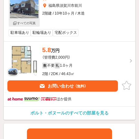
福島県須賀川市前川
2階建 / 10年10ヶ月 / 木造
すべての写真
駐車場あり
駐輪場あり
宅配ボックス
5.8
万円
（管理費2,000円）
不要
1.0ヶ月
敷
礼
2階 / 2DK / 46.43㎡
お問い合わせ
（無料）
ほか提供
ポルト・ボヌールのすべての部屋を見る