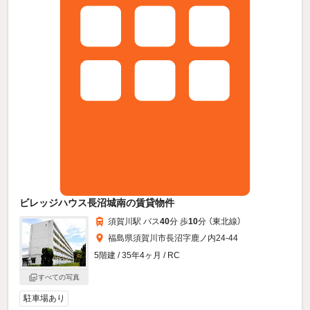
ビレッジハウス長沼城南の賃貸物件
須賀川駅 バス
40
分 歩
10
分 （東北線）
福島県須賀川市長沼字鹿ノ内24-44
5階建 / 35年4ヶ月 / RC
すべての写真
駐車場あり