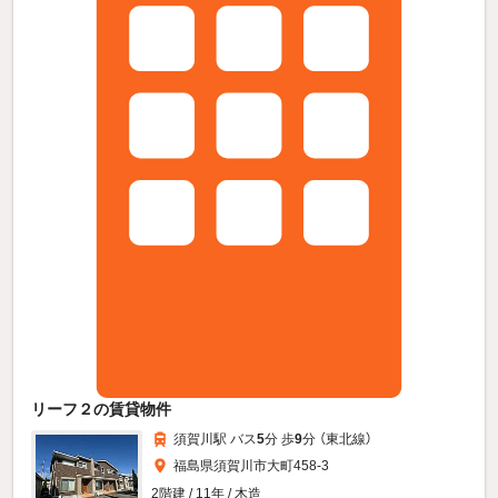
リーフ２の賃貸物件
須賀川駅 バス
5
分 歩
9
分 （東北線）
福島県須賀川市大町458-3
2階建 / 11年 / 木造