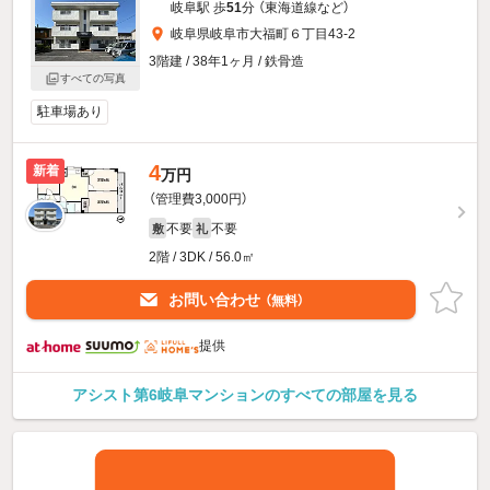
岐阜駅 歩
51
分 （東海道線
など
）
岐阜県岐阜市大福町６丁目43-2
3階建 / 38年1ヶ月 / 鉄骨造
すべての写真
駐車場あり
4
新着
万円
（管理費3,000円）
不要
不要
敷
礼
2階 / 3DK / 56.0㎡
お問い合わせ
（無料）
提供
アシスト第6岐阜マンションのすべての部屋を見る