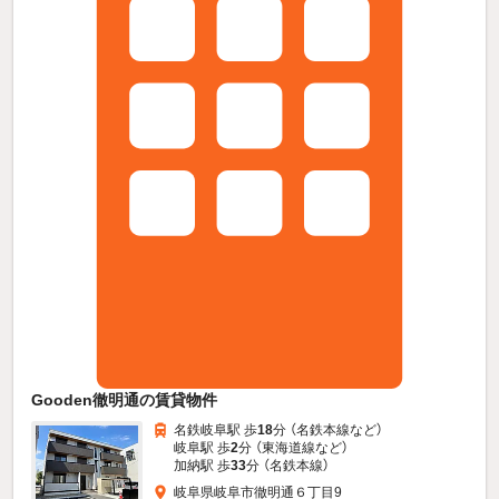
Gooden徹明通の賃貸物件
名鉄岐阜駅 歩
18
分 （名鉄本線
など
）
岐阜駅 歩
2
分 （東海道線
など
）
加納駅 歩
33
分 （名鉄本線）
岐阜県岐阜市徹明通６丁目9