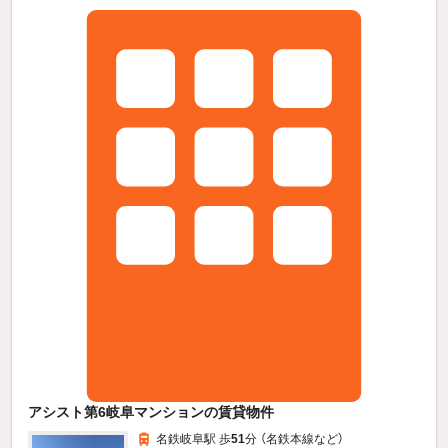
アシスト第6岐阜マンションの賃貸物件
名鉄岐阜駅 歩
51
分 （名鉄本線
など
）