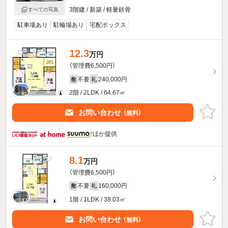
3階建 / 新築 / 軽量鉄骨
すべての写真
駐車場あり
駐輪場あり
宅配ボックス
12.3
万円
（管理費6,500円）
不要
240,000円
敷
礼
2階 / 2LDK / 64.67㎡
お問い合わせ
（無料）
ほか提供
8.1
万円
（管理費6,500円）
不要
160,000円
敷
礼
1階 / 1LDK / 38.03㎡
お問い合わせ
（無料）