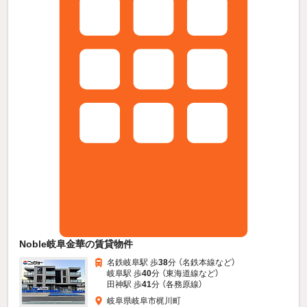
Noble岐阜金華の賃貸物件
名鉄岐阜駅 歩
38
分 （名鉄本線
など
）
岐阜駅 歩
40
分 （東海道線
など
）
田神駅 歩
41
分 （各務原線）
岐阜県岐阜市梶川町