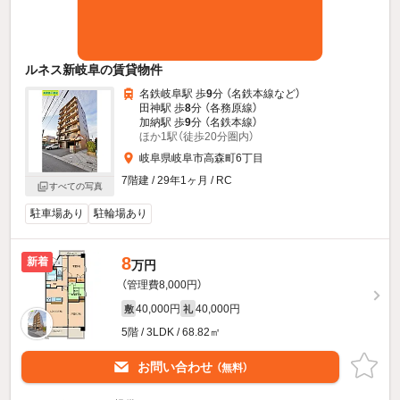
ルネス新岐阜の賃貸物件
名鉄岐阜駅 歩
9
分 （名鉄本線
など
）
田神駅 歩
8
分 （各務原線）
加納駅 歩
9
分 （名鉄本線）
ほか1駅（徒歩20分圏内）
岐阜県岐阜市高森町6丁目
7階建 / 29年1ヶ月 / RC
すべての写真
駐車場あり
駐輪場あり
8
新着
万円
（管理費8,000円）
40,000円
40,000円
敷
礼
5階 / 3LDK / 68.82㎡
お問い合わせ
（無料）