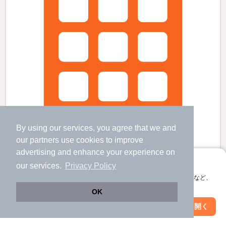
By using our services, you agree that we and
our
partners
use cookies to improve
advertising and enhance your experience on
アプリに切り替えて、サクサクお部屋探し
our services.
Privacy Policy
フォレドールの賃貸物件
会員登録なしですぐ使える。マップ検索やお気に入り保存など、
アプリ限定の便利な機能が使えます！
名鉄岐阜駅 歩
20
分 （名鉄本線
など
）
OK
岐阜駅 歩
15
分 （東海道線
など
）
茶所駅 歩
19
分 （名鉄本線）
Web版で続行
アプリを開く
駅・沿線を変更
絞り込み条件を変更
岐阜県岐阜市加納鉄砲町４丁目