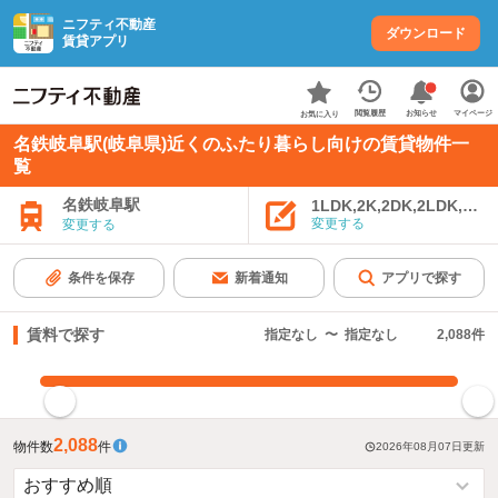
ニフティ不動産
ダウンロード
賃貸アプリ
お知らせ
閲覧履歴
マイページ
お気に入り
名鉄岐阜駅(岐阜県)近くのふたり暮らし向けの賃貸物件一
覧
名鉄岐阜駅
1LDK,2K,2DK,2LDK,3K,
変更する
変更する
条件を保存
新着通知
アプリで探す
賃料で探す
指定なし
〜
指定なし
2,088
件
指定した賃料で絞り込む
2,088
物件数
件
2026年08月07日
更新