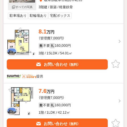
岐阜県岐阜市島田中町33
3階建 / 新築 / 軽量鉄骨
すべての写真
駐車場あり
駐輪場あり
宅配ボックス
8.1
万円
（管理費7,000円）
不要
160,000円
敷
礼
3階 / 1SLDK / 54.01㎡
お問い合わせ
（無料）
提供
7.6
万円
（管理費7,000円）
不要
160,000円
敷
礼
1階 / 1LDK / 42.12㎡
お問い合わせ
（無料）