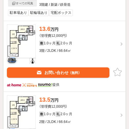
すべての写真
3階建 / 新築 / 鉄骨造
駐車場あり
駐輪場あり
宅配ボックス
13.6
万円
（管理費12,000円）
1.0ヶ月
2.0ヶ月
敷
礼
3階 / 2LDK / 66.64㎡
お問い合わせ
（無料）
提供
13.5
万円
（管理費12,000円）
1.0ヶ月
2.0ヶ月
敷
礼
2階 / 2LDK / 66.64㎡