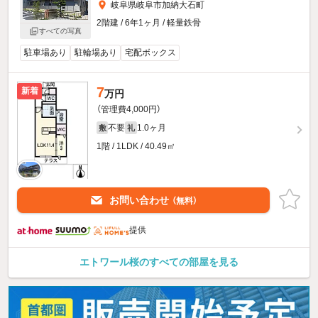
岐阜県岐阜市加納大石町
2階建 / 6年1ヶ月 / 軽量鉄骨
すべての写真
駐車場あり
駐輪場あり
宅配ボックス
7
新着
万円
（管理費4,000円）
不要
1.0ヶ月
敷
礼
1階 / 1LDK / 40.49㎡
お問い合わせ
（無料）
提供
エトワール桜のすべての部屋を見る