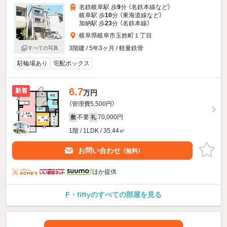
名鉄岐阜駅 歩
9
分 （名鉄本線
など
）
岐阜駅 歩
10
分 （東海道線
など
）
加納駅 歩
23
分 （名鉄本線）
岐阜県岐阜市玉姓町１丁目
3階建 / 5年3ヶ月 / 軽量鉄骨
すべての写真
駐輪場あり
宅配ボックス
6.7
新着
万円
（管理費5,500円）
不要
70,000円
敷
礼
1階 / 1LDK / 35.44㎡
お問い合わせ
（無料）
ほか提供
F・fiftyのすべての部屋を見る