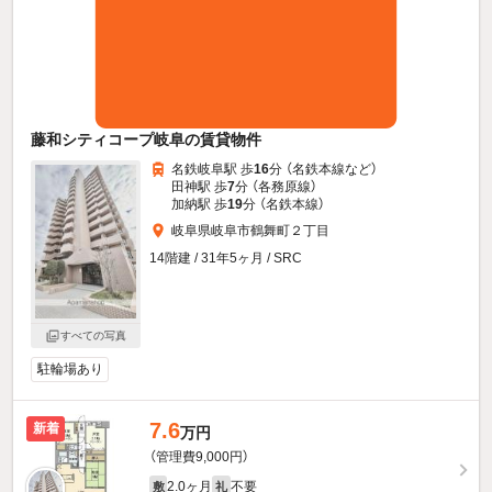
藤和シティコープ岐阜の賃貸物件
名鉄岐阜駅 歩
16
分 （名鉄本線
など
）
田神駅 歩
7
分 （各務原線）
加納駅 歩
19
分 （名鉄本線）
岐阜県岐阜市鶴舞町２丁目
14階建 / 31年5ヶ月 / SRC
すべての写真
駐輪場あり
7.6
新着
万円
（管理費9,000円）
2.0ヶ月
不要
敷
礼