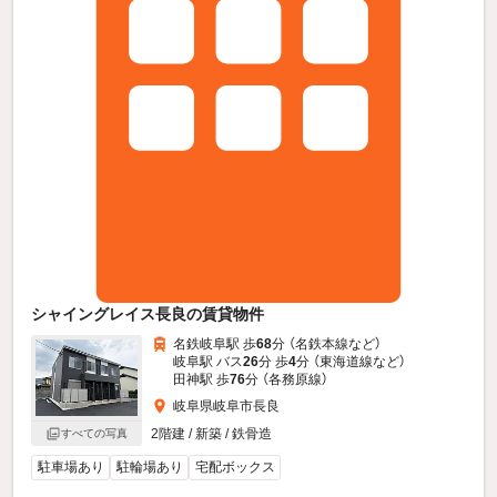
シャイングレイス長良の賃貸物件
名鉄岐阜駅 歩
68
分 （名鉄本線
など
）
岐阜駅 バス
26
分 歩
4
分 （東海道線
など
）
田神駅 歩
76
分 （各務原線）
岐阜県岐阜市長良
2階建 / 新築 / 鉄骨造
すべての写真
駐車場あり
駐輪場あり
宅配ボックス