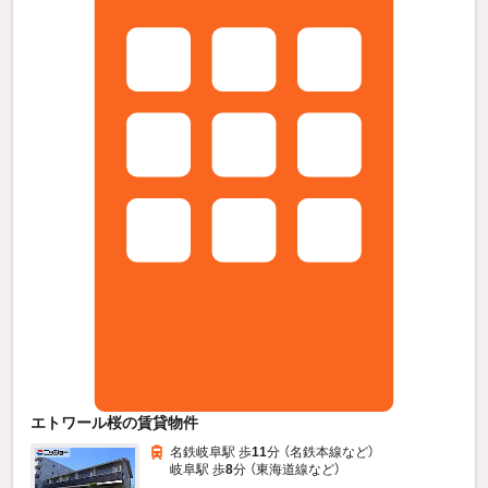
エトワール桜の賃貸物件
名鉄岐阜駅 歩
11
分 （名鉄本線
など
）
岐阜駅 歩
8
分 （東海道線
など
）