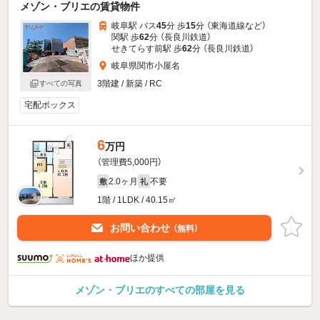
メゾン・ブリエの賃貸物件
岐阜駅 バス
45
分 歩
15
分 （東海道線
など
）
関駅 歩
62
分 （長良川鉄道）
せきてらす前駅 歩
62
分 （長良川鉄道）
岐阜県関市小屋名
3階建 / 新築 / RC
すべての写真
宅配ボックス
6
万円
（管理費5,000円）
2.0ヶ月
不要
敷
礼
1階 / 1LDK / 40.15㎡
お問い合わせ
（無料）
ほか提供
メゾン・ブリエのすべての部屋を見る