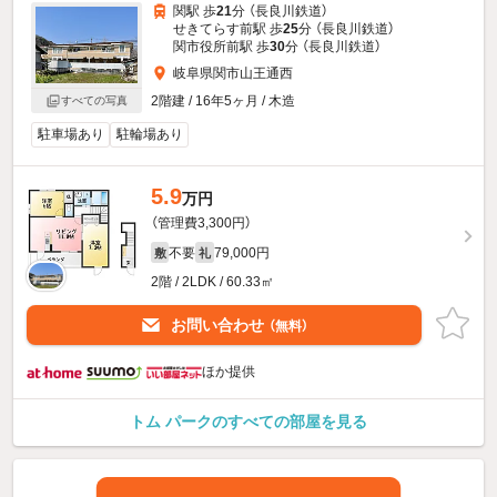
関駅 歩
21
分 （長良川鉄道）
せきてらす前駅 歩
25
分 （長良川鉄道）
関市役所前駅 歩
30
分 （長良川鉄道）
岐阜県関市山王通西
2階建 / 16年5ヶ月 / 木造
すべての写真
駐車場あり
駐輪場あり
5.9
万円
（管理費3,300円）
不要
79,000円
敷
礼
2階 / 2LDK / 60.33㎡
お問い合わせ
（無料）
ほか提供
トム パークのすべての部屋を見る