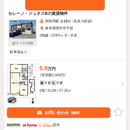
セレーノ・ジュネスBの賃貸物件
関富岡駅 歩
15
分 （長良川鉄道）
岐阜県関市市平賀
2階建 / 15年5ヶ月 / 木造
すべての写真
駐車場あり
5.9
万円
（管理費3,000円）
不要
不要
敷
礼
2階 / 2LDK / 57.26㎡
お問い合わせ
（無料）
提供