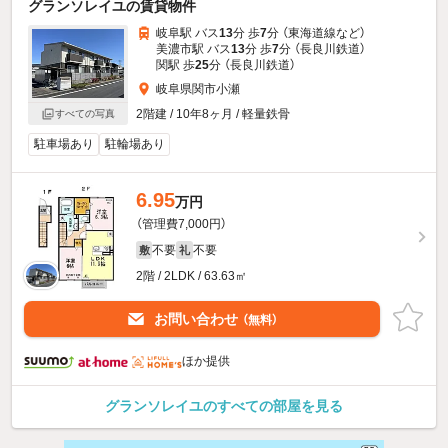
グランソレイユの賃貸物件
岐阜駅 バス
13
分 歩
7
分 （東海道線
など
）
美濃市駅 バス
13
分 歩
7
分 （長良川鉄道）
関駅 歩
25
分 （長良川鉄道）
岐阜県関市小瀬
2階建 / 10年8ヶ月 / 軽量鉄骨
すべての写真
駐車場あり
駐輪場あり
6.95
万円
（管理費7,000円）
不要
不要
敷
礼
2階 / 2LDK / 63.63㎡
お問い合わせ
（無料）
ほか提供
グランソレイユのすべての部屋を見る