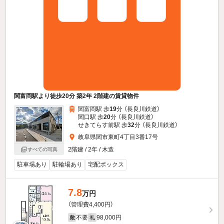
関富岡駅より徒歩20分 築2年 2階建の賃貸物件
関富岡駅 歩
19
分 （長良川鉄道）
関口駅 歩
20
分 （長良川鉄道）
せきてらす前駅 歩
32
分 （長良川鉄道）
岐阜県関市東町4丁目3番17号
2階建 / 2年 / 木造
すべての写真
駐車場あり
駐輪場あり
宅配ボックス
7.8
万円
（管理費4,400円）
不要
98,000円
敷
礼