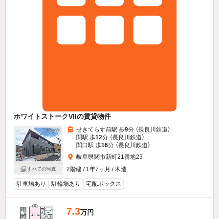
ホワイトストークVIIの賃貸物件
せきてらす前駅 歩
9
分 （長良川鉄道）
関駅 歩
12
分 （長良川鉄道）
関口駅 歩
16
分 （長良川鉄道）
岐阜県関市新町21番地23
2階建 / 1年7ヶ月 / 木造
すべての写真
駐車場あり
駐輪場あり
宅配ボックス
7.3
万円