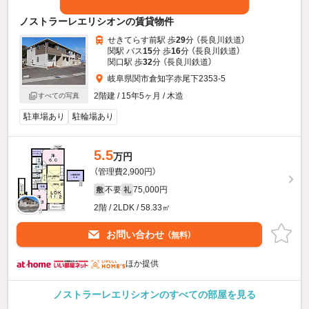
ノストラーレエリシオンの賃貸物件
せきてらす前駅 歩
29
分 （長良川鉄道）
関駅 バス
15
分 歩
16
分 （長良川鉄道）
関口駅 歩
32
分 （長良川鉄道）
岐阜県関市倉知字赤尾下2353-5
2階建 / 15年5ヶ月 / 木造
すべての写真
駐車場あり
駐輪場あり
5.5
万円
（管理費2,900円）
不要
75,000円
敷
礼
2階 / 2LDK / 58.33㎡
お問い合わせ
（無料）
ほか提供
ノストラーレエリシオンのすべての部屋を見る