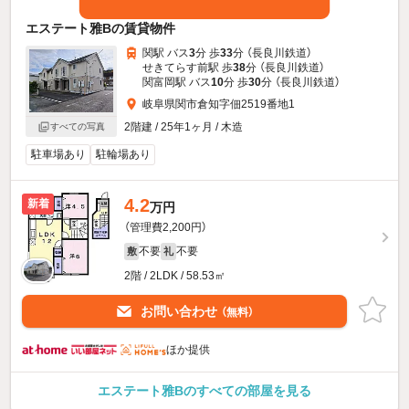
エステート雅Bの賃貸物件
関駅 バス
3
分 歩
33
分 （長良川鉄道）
せきてらす前駅 歩
38
分 （長良川鉄道）
関富岡駅 バス
10
分 歩
30
分 （長良川鉄道）
岐阜県関市倉知字佃2519番地1
2階建 / 25年1ヶ月 / 木造
すべての写真
駐車場あり
駐輪場あり
4.2
新着
万円
（管理費2,200円）
不要
不要
敷
礼
2階 / 2LDK / 58.53㎡
お問い合わせ
（無料）
ほか提供
エステート雅Bのすべての部屋を見る