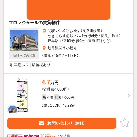
フロレジャールの賃貸物件
関駅 バス
9
分 歩
4
分 （長良川鉄道）
せきてらす前駅 バス
9
分 歩
4
分 （長良川鉄道）
岐阜駅 バス
51
分 歩
4
分 （東海道線
など
）
岐阜県関市小屋名
3階建 / 15年2ヶ月 / RC
すべての写真
駐車場あり
駐輪場あり
4.7
万円
（管理費4,000円）
不要
67,000円
敷
礼
1階 / 1LDK / 42.38㎡
お問い合わせ
（無料）
ほか提供