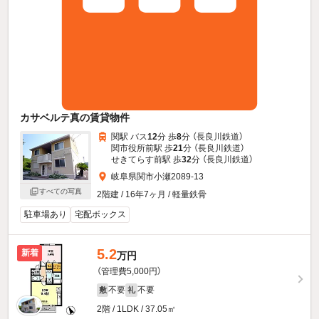
カサベルテ真の賃貸物件
関駅 バス
12
分 歩
8
分 （長良川鉄道）
関市役所前駅 歩
21
分 （長良川鉄道）
せきてらす前駅 歩
32
分 （長良川鉄道）
岐阜県関市小瀬2089-13
すべての写真
2階建 / 16年7ヶ月 / 軽量鉄骨
駐車場あり
宅配ボックス
5.2
新着
万円
（管理費5,000円）
不要
不要
敷
礼
2階 / 1LDK / 37.05㎡