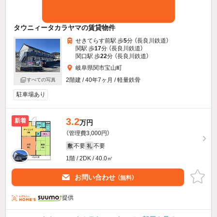
タウニィータカラヤマの賃貸物件
せきてらす前駅 歩
5
分 （長良川鉄道）
関駅 歩
17
分 （長良川鉄道）
関口駅 歩
22
分 （長良川鉄道）
岐阜県関市宝山町
2階建 / 40年7ヶ月 / 軽量鉄骨
すべての写真
駐車場あり
3.2
新着
万円
（管理費3,000円）
不要
不要
敷
礼
1階 / 2DK / 40.0㎡
お問い合わせ
（無料）
提供