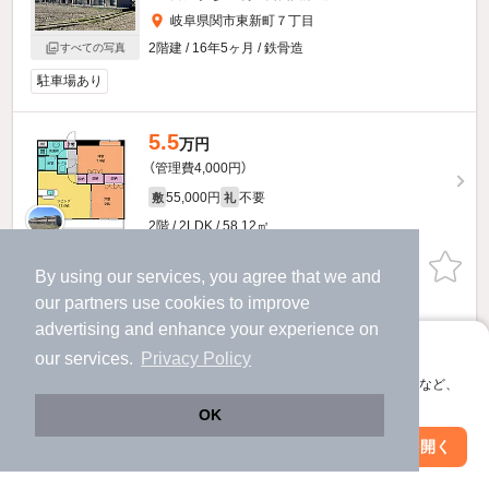
岐阜県関市東新町７丁目
2階建 / 16年5ヶ月 / 鉄骨造
すべての写真
駐車場あり
5.5
万円
（管理費4,000円）
55,000円
不要
敷
礼
2階 / 2LDK / 58.12㎡
お問い合わせ
（無料）
By using our services, you agree that we and
our
partners
use cookies to improve
ほか提供
advertising and enhance your experience on
アプリに切り替えて、サクサクお部屋探し
our services.
Privacy Policy
イーストピアのすべての部屋を見る
会員登録なしですぐ使える。マップ検索やお気に入り保存など、
アプリ限定の便利な機能が使えます！
OK
他の人はこんな条件で絞り込んでいます！
Web版で続行
アプリを開く
市区町村を変更
絞り込み条件を変更
人気のこだわり条件