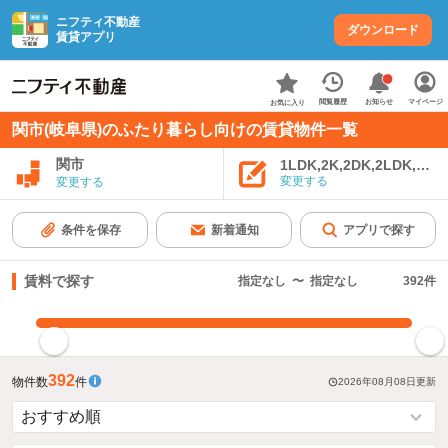
ニフティ不動産
ダウンロード
賃貸アプリ
お知らせ
閲覧履歴
マイページ
お気に入り
関市(岐阜県)のふたり暮らし向けの賃貸物件一覧
関市
1LDK,2K,2DK,2LDK,3K,
変更する
変更する
条件を保存
新着通知
アプリで探す
賃料で探す
指定なし
〜
指定なし
392
件
指定した賃料で絞り込む
392
物件数
件
2026年08月08日
更新