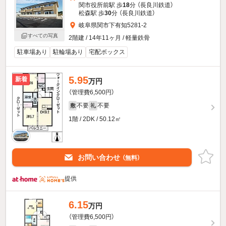
関市役所前駅 歩
18
分 （長良川鉄道）
松森駅 歩
30
分 （長良川鉄道）
岐阜県関市下有知5281-2
すべての写真
2階建 / 14年11ヶ月 / 軽量鉄骨
駐車場あり
駐輪場あり
宅配ボックス
5.95
新着
万円
（管理費6,500円）
不要
不要
敷
礼
1階 / 2DK / 50.12㎡
お問い合わせ
（無料）
提供
6.15
万円
（管理費6,500円）