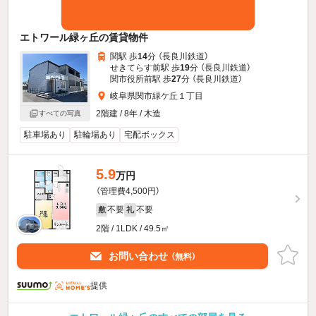
エトワール緑ヶ丘の賃貸物件
関駅 歩
14
分 （長良川鉄道）
せきてらす前駅 歩
19
分 （長良川鉄道）
関市役所前駅 歩
27
分 （長良川鉄道）
岐阜県関市緑ケ丘１丁目
2階建 / 8年 / 木造
すべての写真
駐車場あり
駐輪場あり
宅配ボックス
5.9
万円
（管理費4,500円）
不要
不要
敷
礼
2階 / 1LDK / 49.5㎡
お問い合わせ
（無料）
提供