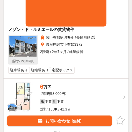
メゾン・ド・ルミエールの賃貸物件
関下有知駅 歩
6
分 （長良川鉄道）
岐阜県関市下有知3372
2階建 / 2年7ヶ月 / 軽量鉄骨
すべての写真
駐車場あり
駐輪場あり
宅配ボックス
6
万円
（管理費3,000円）
不要
不要
敷
礼
2階 / 1LDK / 42.3㎡
お問い合わせ
（無料）