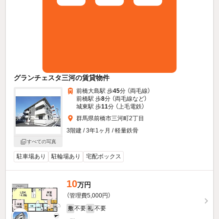
グランチェスタ三河の賃貸物件
前橋大島駅 歩
45
分 （両毛線）
前橋駅 歩
8
分 （両毛線
など
）
城東駅 歩
11
分 （上毛電鉄）
群馬県前橋市三河町2丁目
3階建 / 3年1ヶ月 / 軽量鉄骨
すべての写真
駐車場あり
駐輪場あり
宅配ボックス
10
万円
（管理費5,000円）
不要
不要
敷
礼