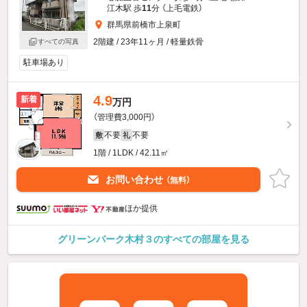
江木駅 歩
11
分 （上毛電鉄）
群馬県前橋市上泉町
2階建 / 23年11ヶ月 / 軽量鉄骨
すべての写真
駐車場あり
4.9
新着
万円
（管理費3,000円）
不要
不要
敷
礼
1階 / 1LDK / 42.11㎡
お問い合わせ
（無料）
ほか提供
グリーンパーク木村３のすべての部屋を見る