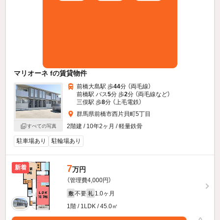
マリオーネ fの賃貸物件
前橋大島駅 歩
44
分 （両毛線）
前橋駅 バス
5
分 歩
2
分 （両毛線
など
）
三俣駅 歩
8
分 （上毛電鉄）
群馬県前橋市西片貝町5丁目
2階建 / 10年2ヶ月 / 軽量鉄骨
すべての写真
駐車場あり
駐輪場あり
7
新着
万円
（管理費4,000円）
不要
1.0ヶ月
敷
礼
1階 / 1LDK / 45.0㎡