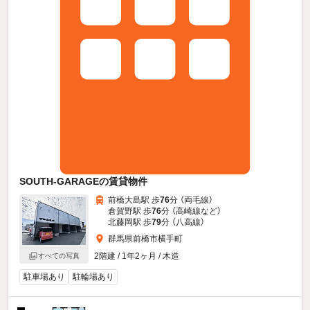
SOUTH-GARAGEの賃貸物件
前橋大島駅 歩
76
分 （両毛線）
倉賀野駅 歩
76
分 （高崎線
など
）
北藤岡駅 歩
79
分 （八高線）
群馬県前橋市横手町
2階建 / 1年2ヶ月 / 木造
すべての写真
駐車場あり
駐輪場あり