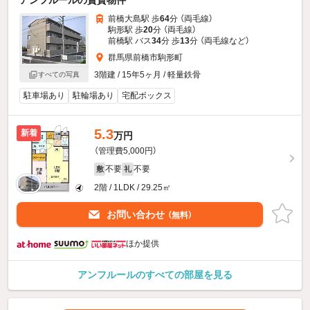
アンフルールの賃貸物件
前橋大島駅 歩
64
分 （両毛線）
駒形駅 歩
20
分 （両毛線）
前橋駅 バス
34
分 歩
13
分 （両毛線
など
）
群馬県前橋市駒形町
3階建 / 15年5ヶ月 / 軽量鉄骨
すべての写真
駐車場あり
駐輪場あり
宅配ボックス
5.3
新着
万円
（管理費5,000円）
不要
不要
敷
礼
2階 / 1LDK / 29.25㎡
お問い合わせ
（無料）
ほか提供
アンフルールのすべての部屋を見る