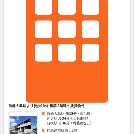
前橋大島駅より徒歩18分 新築 2階建の賃貸物件
前橋大島駅 歩
18
分 （両毛線）
片貝駅 歩
34
分 （上毛電鉄）
前橋駅 歩
36
分 （両毛線
など
）
群馬県前橋市天川町