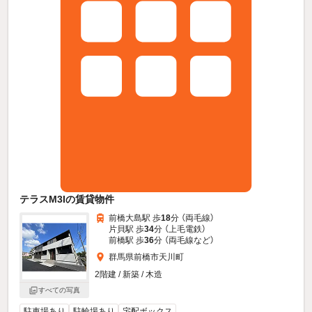
テラスM3Iの賃貸物件
前橋大島駅 歩
18
分 （両毛線）
片貝駅 歩
34
分 （上毛電鉄）
前橋駅 歩
36
分 （両毛線
など
）
群馬県前橋市天川町
2階建 / 新築 / 木造
すべての写真
駐車場あり
駐輪場あり
宅配ボックス