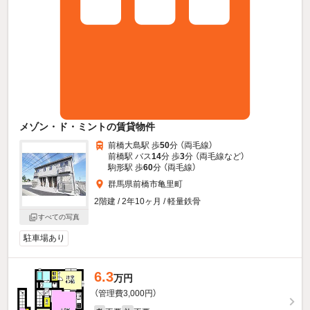
メゾン・ド・ミントの賃貸物件
前橋大島駅 歩
50
分 （両毛線）
前橋駅 バス
14
分 歩
3
分 （両毛線
など
）
駒形駅 歩
60
分 （両毛線）
群馬県前橋市亀里町
2階建 / 2年10ヶ月 / 軽量鉄骨
すべての写真
駐車場あり
6.3
万円
（管理費3,000円）