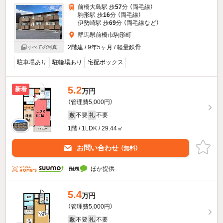
前橋大島駅 歩
57
分 （両毛線）
駒形駅 歩
16
分 （両毛線）
伊勢崎駅 歩
69
分 （両毛線
など
）
群馬県前橋市駒形町
2階建 / 9年5ヶ月 / 軽量鉄骨
すべての写真
駐車場あり
駐輪場あり
宅配ボックス
5.2
新着
万円
（管理費5,000円）
不要
不要
敷
礼
1階 / 1LDK / 29.44㎡
お問い合わせ
（無料）
ほか提供
5.4
万円
（管理費5,000円）
不要
不要
敷
礼