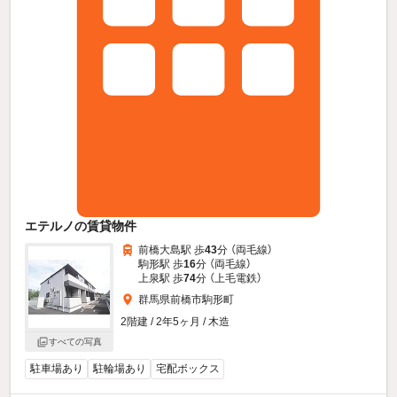
エテルノの賃貸物件
前橋大島駅 歩
43
分 （両毛線）
駒形駅 歩
16
分 （両毛線）
上泉駅 歩
74
分 （上毛電鉄）
群馬県前橋市駒形町
2階建 / 2年5ヶ月 / 木造
すべての写真
駐車場あり
駐輪場あり
宅配ボックス