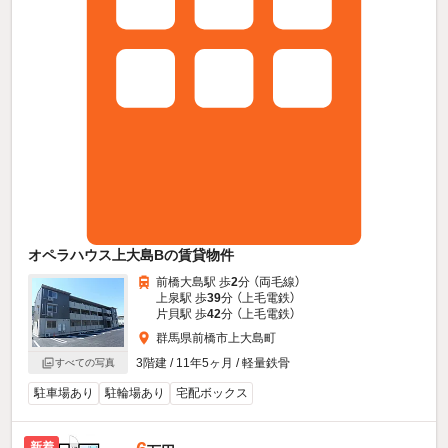
オペラハウス上大島Bの賃貸物件
前橋大島駅 歩
2
分 （両毛線）
上泉駅 歩
39
分 （上毛電鉄）
片貝駅 歩
42
分 （上毛電鉄）
群馬県前橋市上大島町
3階建 / 11年5ヶ月 / 軽量鉄骨
すべての写真
駐車場あり
駐輪場あり
宅配ボックス
新着