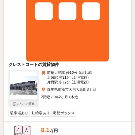
クレストコートの賃貸物件
前橋大島駅 歩
10
分 （両毛線）
上泉駅 歩
31
分 （上毛電鉄）
片貝駅 歩
32
分 （上毛電鉄）
群馬県前橋市天川大島町3丁目
2階建 / 1年2ヶ月 / 木造
すべての写真
駐車場あり
駐輪場あり
宅配ボックス
8.1
万円