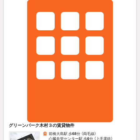
グリーンパーク木村３の賃貸物件
前橋大島駅 歩
68
分 （両毛線）
心臓血管センター駅 歩
6
分 （上毛電鉄）