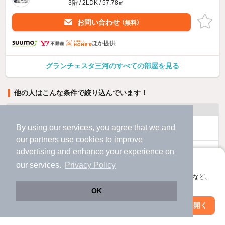
3階 / 2LDK / 57.78㎡
お問い合わせ
（無料）
ほか提供
グランチェスタ三河のすべての部屋を見る
他の人はこんな条件で絞り込んでいます！
人気のこだわり条件
By using our services, you agree that we and
バス・トイレ別
2階以上
our
partners
use cookies to improve
advertising and enhance your experience on
駐車場あり
ペット相談
アプリに切り替えて、サクサクお部屋探し
our services.
Privacy Policy
洗濯機置場あり
独立洗面台
会員登録なしですぐ使える。マップ検索やお気に入り保存など、
アプリ限定の便利な機能が使えます！
OK
エアコンあり
都市ガス
Web版で続行
アプリを開く
駅・沿線を変更
絞り込み条件を変更