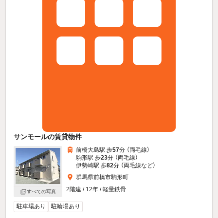
サンモールの賃貸物件
前橋大島駅 歩
57
分 （両毛線）
駒形駅 歩
23
分 （両毛線）
伊勢崎駅 歩
82
分 （両毛線
など
）
群馬県前橋市駒形町
2階建 / 12年 / 軽量鉄骨
すべての写真
駐車場あり
駐輪場あり