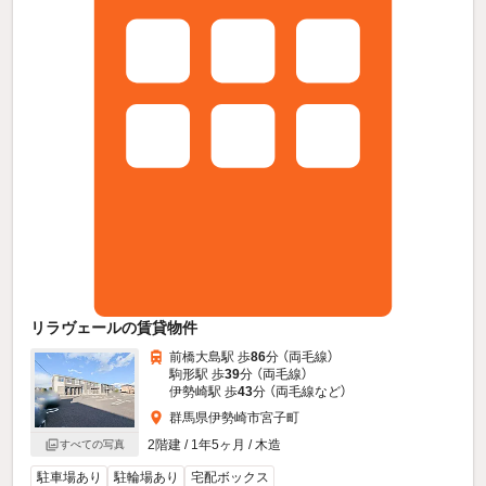
リラヴェールの賃貸物件
前橋大島駅 歩
86
分 （両毛線）
駒形駅 歩
39
分 （両毛線）
伊勢崎駅 歩
43
分 （両毛線
など
）
群馬県伊勢崎市宮子町
2階建 / 1年5ヶ月 / 木造
すべての写真
駐車場あり
駐輪場あり
宅配ボックス