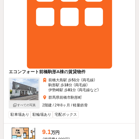
エコンフォート前橋駒形A棟の賃貸物件
前橋大島駅 歩
51
分 （両毛線）
駒形駅 歩
18
分 （両毛線）
伊勢崎駅 歩
81
分 （両毛線
など
）
群馬県前橋市駒形町
2階建 / 2年8ヶ月 / 軽量鉄骨
すべての写真
駐車場あり
駐輪場あり
宅配ボックス
9.1
万円