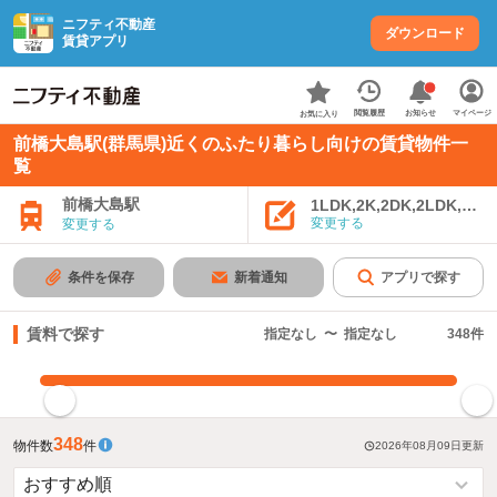
ニフティ不動産
ダウンロード
賃貸アプリ
お知らせ
閲覧履歴
マイページ
お気に入り
前橋大島駅(群馬県)近くのふたり暮らし向けの賃貸物件一
覧
前橋大島駅
1LDK,2K,2DK,2LDK,3K,
変更する
変更する
条件を保存
新着通知
アプリで探す
賃料で探す
指定なし
〜
指定なし
348
件
指定した賃料で絞り込む
348
物件数
件
2026年08月09日
更新