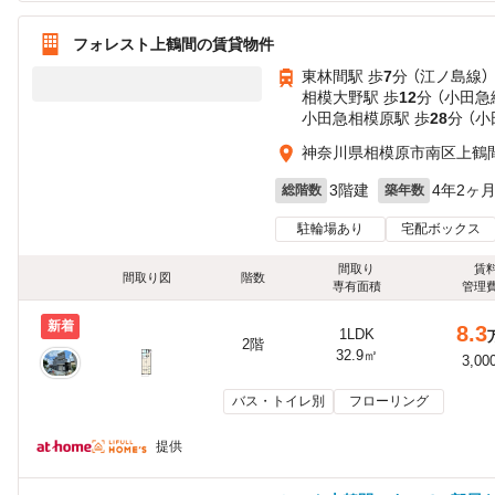
フォレスト上鶴間の賃貸物件
東林間駅 歩
7
分 （江ノ島線）
相模大野駅 歩
12
分 （小田急
小田急相模原駅 歩
28
分 （
神奈川県相模原市南区上鶴間
3階建
4年2ヶ
総階数
築年数
駐輪場あり
宅配ボックス
間取り
賃
間取り図
階数
専有面積
管理
新着
8.3
1LDK
2階
32.9㎡
3,00
バス・トイレ別
フローリング
提供