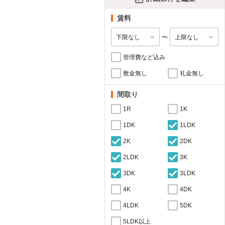
賃料
〜
管理費など込み
敷金無し
礼金無し
間取り
1R
1K
1DK
1LDK
2K
2DK
2LDK
3K
3DK
3LDK
4K
4DK
4LDK
5DK
5LDK以上