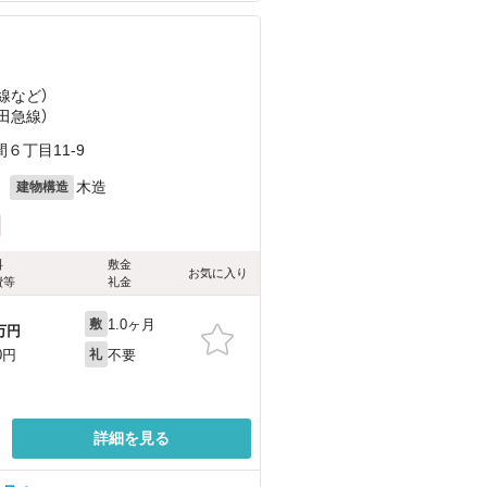
線
など
）
小田急線）
６丁目11-9
月
木造
建物構造
料
敷金
お気に入り
費等
礼金
1.0ヶ月
敷
万円
不要
0円
礼
詳細を見る