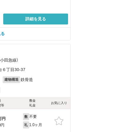
詳細を見る
見る
（小田急線）
丁目30-37
月
鉄骨造
建物構造
料
敷金
お気に入り
費等
礼金
不要
敷
万円
1.0ヶ月
0円
礼