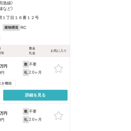
小田急線）
線
など
）
間１丁目１６番１２号
月
RC
建物構造
料
敷金
お気に入り
費等
礼金
不要
敷
万円
2.0ヶ月
0円
礼
炊き機能
詳細を見る
不要
敷
万円
2.0ヶ月
0円
礼