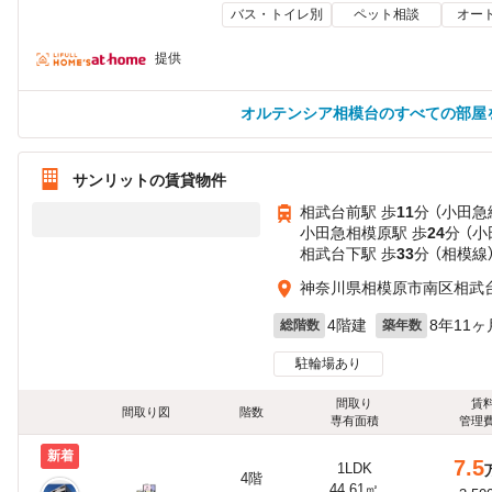
バス・トイレ別
ペット相談
オー
提供
オルテンシア相模台のすべての部屋
サンリットの賃貸物件
相武台前駅 歩
11
分 （小田急
小田急相模原駅 歩
24
分 （
相武台下駅 歩
33
分 （相模線
神奈川県相模原市南区相武
4階建
8年11ヶ
総階数
築年数
駐輪場あり
間取り
賃
間取り図
階数
専有面積
管理
新着
7.5
1LDK
4階
44.61㎡