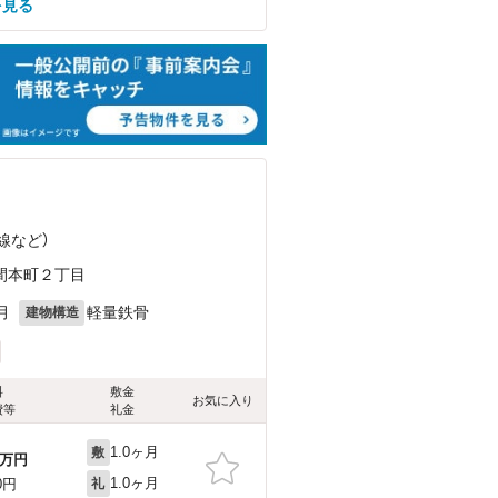
を見る
線
など
）
間本町２丁目
月
軽量鉄骨
建物構造
料
敷金
お気に入り
費等
礼金
1.0ヶ月
敷
万円
1.0ヶ月
0円
礼