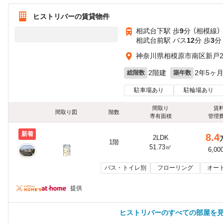
ヒストリバーの賃貸物件
相武台下駅 歩
9
分 （相模線）
相武台前駅 バス
12
分 歩
3
分
神奈川県相模原市南区新戸246
2階建
2年5ヶ
総階数
築年数
駐車場あり
駐輪場あり
間取り
賃
間取り図
階数
専有面積
管理
新着
8.4
2LDK
1階
51.73㎡
6,00
バス・トイレ別
フローリング
オー
提供
ヒストリバーのすべての部屋を