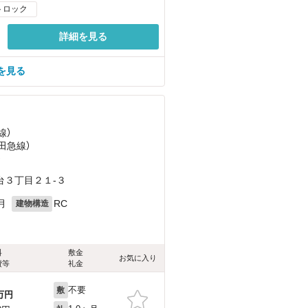
トロック
詳細を見る
を見る
線）
小田急線）
）
台３丁目２１-３
月
RC
建物構造
料
敷金
お気に入り
費等
礼金
不要
敷
万円