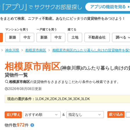
をまとめて検索、ニフティ不動産。あなたにピッタリの賃貸物件をみつけよう！
マンションを買う
一戸建てを買う
建てる
新築
中古
新築
中古
土地
不動産会社
調べる
神奈川県
相模原市南区
相模原市南区のふたり暮らし向けの賃貸物件を探
相模原市南区
(神奈川県)のふたり暮らし向けの
貸物件一覧
相模原市南区
の賃貸物件をさまざまなこだわり条件から検索できます。
2026年08月08日
更新
現在の選択条件：
1LDK,2K,2DK,2LDK,3K,3DK,3LDK
絞り込み
並び替え
＆
972
物件数
件