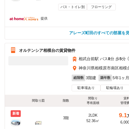
バス・トイレ別
フローリング
提供
アレーズ町田のすべての部屋を
オルテンシア相模台の賃貸物件
相武台前駅 バス
8
分 歩
5
分 
神奈川県相模原市南区相模台６
3階建
5年1ヶ
総階数
築年数
駐車場あり
駐輪場あり
間取り
賃
間取り図
階数
専有面積
管理
新着
9.1
2LDK
3階
52.36㎡
6,00