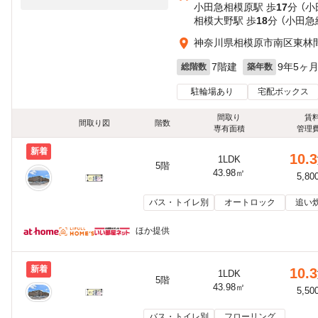
小田急相模原駅 歩
17
分 （
相模大野駅 歩
18
分 （小田急
神奈川県相模原市南区東林
7階建
9年5ヶ
総階数
築年数
駐輪場あり
宅配ボックス
間取り
賃
間取り図
階数
専有面積
管理
新着
10.3
1LDK
5階
43.98㎡
5,80
バス・トイレ別
オートロック
追い
ほか提供
新着
10.3
1LDK
5階
43.98㎡
5,50
バス・トイレ別
フローリング