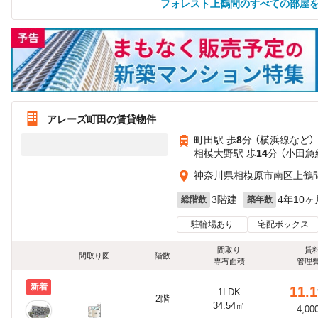
フォレスト上鶴間のすべての部屋
アレーズ町田の賃貸物件
町田駅 歩
8
分 （横浜線
など
）
相模大野駅 歩
14
分 （小田急
神奈川県相模原市南区上鶴
3階建
4年10ヶ
総階数
築年数
駐輪場あり
宅配ボックス
間取り
賃
間取り図
階数
専有面積
管理
新着
11.1
1LDK
2階
34.54㎡
4,00