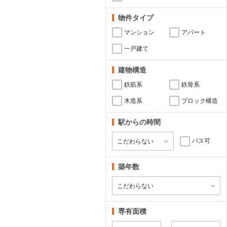
物件タイプ
マンション
アパート
一戸建て
建物構造
鉄筋系
鉄骨系
木造系
ブロック構造
駅からの時間
バス可
築年数
専有面積