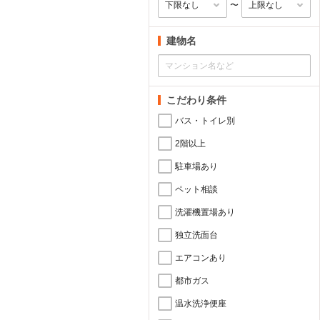
〜
建物名
こだわり条件
バス・トイレ別
2階以上
駐車場あり
ペット相談
洗濯機置場あり
独立洗面台
エアコンあり
都市ガス
温水洗浄便座