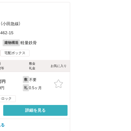
 （小田急線）
2-15
月
軽量鉄骨
建物構造
宅配ボックス
料
敷金
お気に入り
費等
礼金
不要
敷
万円
0.5ヶ月
0円
礼
トロック
詳細を見る
見る