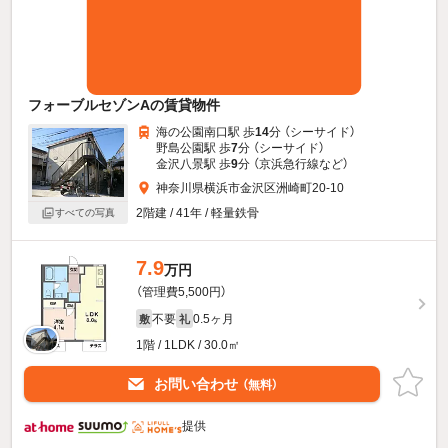
フォーブルセゾンAの賃貸物件
海の公園南口駅 歩
14
分 （シーサイド）
野島公園駅 歩
7
分 （シーサイド）
金沢八景駅 歩
9
分 （京浜急行線
など
）
神奈川県横浜市金沢区洲崎町20-10
2階建 / 41年 / 軽量鉄骨
すべての写真
7.9
万円
（管理費5,500円）
不要
0.5ヶ月
敷
礼
1階 / 1LDK / 30.0㎡
お問い合わせ
（無料）
提供