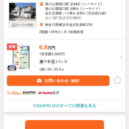
海の公園南口駅 歩
14
分 （シーサイド）
海の公園柴口駅 歩
6
分 （シーサイド）
金沢文庫駅 バス
8
分 歩
3
分 （京浜急行線）
ほか1駅（徒歩20分圏内）
神奈川県横浜市金沢区柴町259
すべての写真
2階建 / 35年2ヶ月 / 軽量鉄骨
6.8
新着
万円
（管理費5,000円）
不要
1.0ヶ月
敷
礼
1階 / 2K / 35.0㎡
お問い合わせ
（無料）
提供
CASAFELIZのすべての部屋を見る