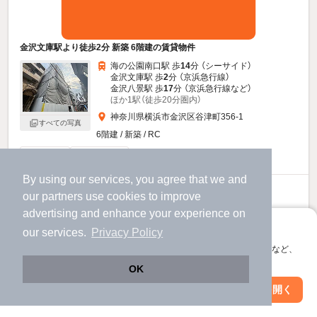
金沢文庫駅より徒歩2分 新築 6階建の賃貸物件
海の公園南口駅 歩
14
分 （シーサイド）
金沢文庫駅 歩
2
分 （京浜急行線）
金沢八景駅 歩
17
分 （京浜急行線
など
）
ほか1駅（徒歩20分圏内）
神奈川県横浜市金沢区谷津町356-1
すべての写真
6階建 / 新築 / RC
駐輪場あり
宅配ボックス
By using our services, you agree that we and
13.3
万円
our
partners
use cookies to improve
（管理費不要）
advertising and enhance your experience on
アプリに切り替えて、サクサクお部屋探し
1.0ヶ月
1.0ヶ月
敷
礼
our services.
Privacy Policy
6階 / 1LDK / 36.73㎡
会員登録なしですぐ使える。マップ検索やお気に入り保存など、
アプリ限定の便利な機能が使えます！
OK
Web版で続行
アプリを開く
駅・沿線を変更
絞り込み条件を変更