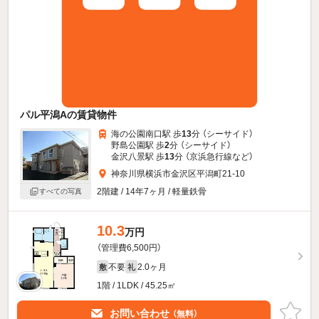
パル平潟Aの賃貸物件
海の公園南口駅 歩
13
分 （シーサイド）
野島公園駅 歩
2
分 （シーサイド）
金沢八景駅 歩
13
分 （京浜急行線
など
）
神奈川県横浜市金沢区平潟町21-10
2階建 / 14年7ヶ月 / 軽量鉄骨
すべての写真
10.3
万円
（管理費6,500円）
不要
2.0ヶ月
敷
礼
1階 / 1LDK / 45.25㎡
お問い合わせ
（無料）