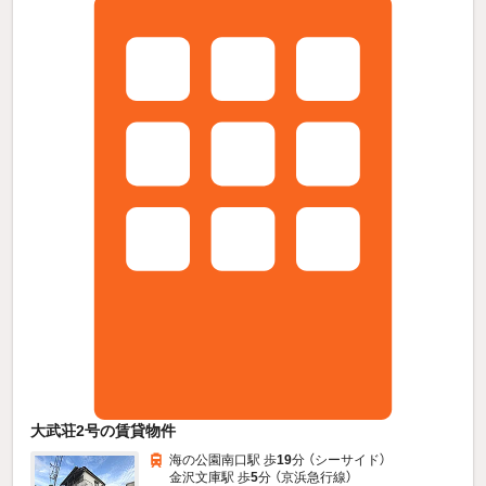
大武荘2号の賃貸物件
海の公園南口駅 歩
19
分 （シーサイド）
金沢文庫駅 歩
5
分 （京浜急行線）