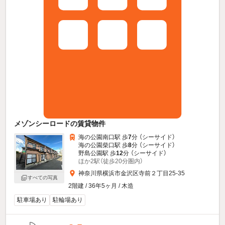
メゾンシーロードの賃貸物件
海の公園南口駅 歩
7
分 （シーサイド）
海の公園柴口駅 歩
8
分 （シーサイド）
野島公園駅 歩
12
分 （シーサイド）
ほか2駅（徒歩20分圏内）
神奈川県横浜市金沢区寺前２丁目25-35
すべての写真
2階建 / 36年5ヶ月 / 木造
駐車場あり
駐輪場あり