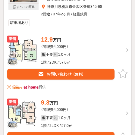
神奈川県横浜市金沢区柴町345-68
すべての写真
2階建 / 37年2ヶ月 / 軽量鉄骨
駐車場あり
12.9
新着
万円
（管理費4,000円）
不要
1.0ヶ月
敷
礼
1階 / 2DK / 57.0㎡
お問い合わせ
（無料）
提供
9.3
新着
万円
（管理費4,000円）
不要
1.0ヶ月
敷
礼
1階 / 2LDK / 57.0㎡