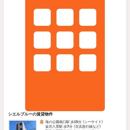
シエルブルーの賃貸物件
海の公園南口駅 歩
15
分 （シーサイド）
金沢八景駅 歩
7
分 （京浜急行線
など
）