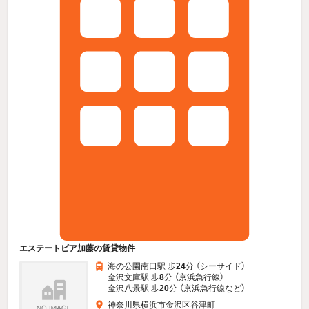
エステートピア加藤の賃貸物件
海の公園南口駅 歩
24
分 （シーサイド）
金沢文庫駅 歩
8
分 （京浜急行線）
金沢八景駅 歩
20
分 （京浜急行線
など
）
神奈川県横浜市金沢区谷津町