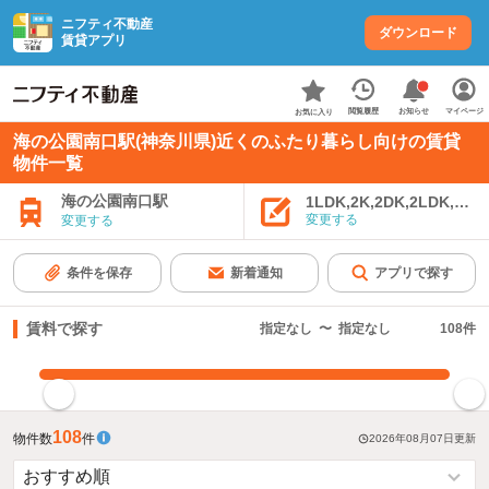
ニフティ不動産
ダウンロード
賃貸アプリ
お知らせ
閲覧履歴
マイページ
お気に入り
海の公園南口駅(神奈川県)近くのふたり暮らし向けの賃貸
物件一覧
海の公園南口駅
1LDK,2K,2DK,2LDK,3K,
変更する
変更する
条件を保存
新着通知
アプリで探す
賃料で探す
指定なし
〜
指定なし
108
件
指定した賃料で絞り込む
108
物件数
件
2026年08月07日
更新