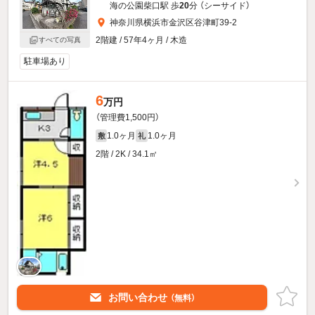
海の公園柴口駅 歩
20
分 （シーサイド）
神奈川県横浜市金沢区谷津町39-2
2階建 / 57年4ヶ月 / 木造
すべての写真
駐車場あり
6
万円
（管理費1,500円）
1.0ヶ月
1.0ヶ月
敷
礼
2階 / 2K / 34.1㎡
お問い合わせ
（無料）