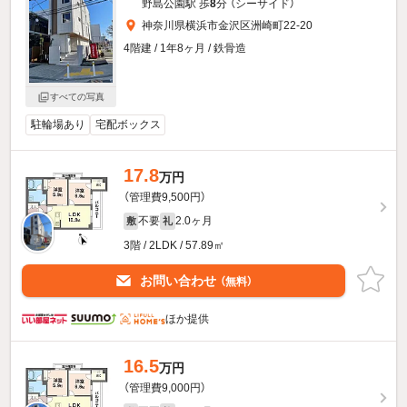
野島公園駅 歩
8
分 （シーサイド）
神奈川県横浜市金沢区洲崎町22-20
4階建 / 1年8ヶ月 / 鉄骨造
すべての写真
駐輪場あり
宅配ボックス
17.8
万円
（管理費9,500円）
不要
2.0ヶ月
敷
礼
3階 / 2LDK / 57.89㎡
お問い合わせ
（無料）
ほか提供
16.5
万円
（管理費9,000円）