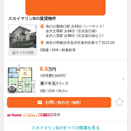
スカイマリンBの賃貸物件
海の公園南口駅 歩
33
分 （シーサイド）
金沢文庫駅 歩
16
分 （京浜急行線）
金沢八景駅 歩
30
分 （京浜急行線
など
）
神奈川県横浜市金沢区釜利谷東６丁目23-26
2階建 / 39年 / 軽量鉄骨
すべての写真
6.5
万円
（管理費5,000円）
不要
0.5ヶ月
敷
礼
2階 / 2DK / 36.0㎡
お問い合わせ
（無料）
提供
スカイマリンBのすべての部屋を見る