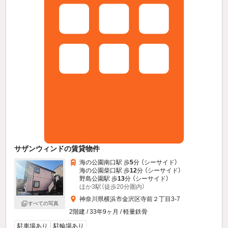
サザンウィンドの賃貸物件
海の公園南口駅 歩
5
分 （シーサイド）
海の公園柴口駅 歩
12
分 （シーサイド）
野島公園駅 歩
13
分 （シーサイド）
ほか3駅（徒歩20分圏内）
神奈川県横浜市金沢区寺前２丁目3-7
すべての写真
2階建 / 33年9ヶ月 / 軽量鉄骨
駐車場あり
駐輪場あり