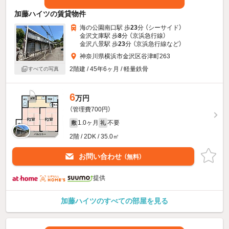
加藤ハイツの賃貸物件
海の公園南口駅 歩
23
分 （シーサイド）
金沢文庫駅 歩
8
分 （京浜急行線）
金沢八景駅 歩
23
分 （京浜急行線
など
）
神奈川県横浜市金沢区谷津町263
2階建 / 45年6ヶ月 / 軽量鉄骨
すべての写真
6
万円
（管理費700円）
1.0ヶ月
不要
敷
礼
2階 / 2DK / 35.0㎡
お問い合わせ
（無料）
提供
加藤ハイツのすべての部屋を見る