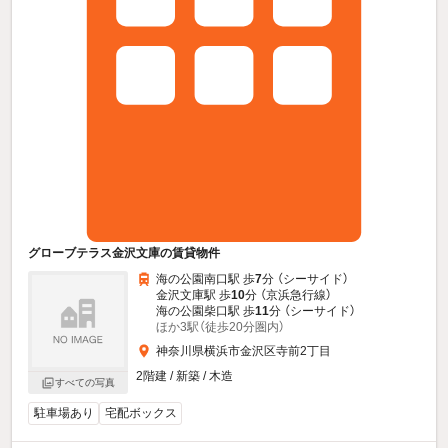
グローブテラス金沢文庫の賃貸物件
海の公園南口駅 歩
7
分 （シーサイド）
金沢文庫駅 歩
10
分 （京浜急行線）
海の公園柴口駅 歩
11
分 （シーサイド）
ほか3駅（徒歩20分圏内）
神奈川県横浜市金沢区寺前2丁目
2階建 / 新築 / 木造
すべての写真
駐車場あり
宅配ボックス