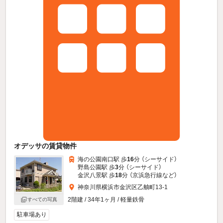
オデッサの賃貸物件
海の公園南口駅 歩
16
分 （シーサイド）
野島公園駅 歩
3
分 （シーサイド）
金沢八景駅 歩
18
分 （京浜急行線
など
）
神奈川県横浜市金沢区乙舳町13-1
2階建 / 34年1ヶ月 / 軽量鉄骨
すべての写真
駐車場あり