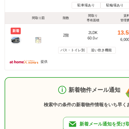
駐車場あり
駐輪場あり
間取り
賃
間取り図
階数
専有面積
管理
新着
13.5
2LDK
2階
60.0㎡
6,00
バス・トイレ別
追い炊き機能
提供
新着物件メール通知
検索中の条件の新着物件情報をいち早く
新着メール通知を受け