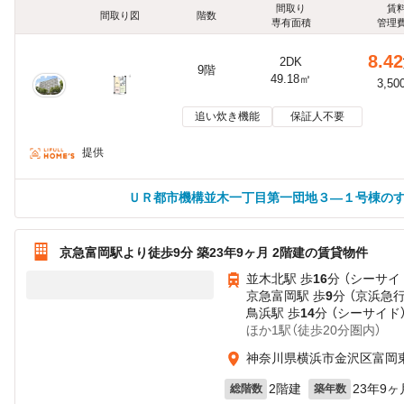
間取り
賃
間取り図
階数
専有面積
管理
8.42
2DK
9階
49.18㎡
3,50
追い炊き機能
保証人不要
提供
ＵＲ都市機構並木一丁目第一団地３—１号棟の
京急富岡駅より徒歩9分 築23年9ヶ月 2階建の賃貸物件
並木北駅 歩
16
分 （シーサイ
京急富岡駅 歩
9
分 （京浜急
鳥浜駅 歩
14
分 （シーサイド
ほか1駅（徒歩20分圏内）
神奈川県横浜市金沢区富岡東
2階建
23年9ヶ
総階数
築年数