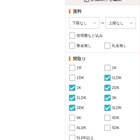
賃料
〜
管理費など込み
敷金無し
礼金無し
間取り
1R
1K
1DK
1LDK
2K
2DK
2LDK
3K
3DK
3LDK
4K
4DK
4LDK
5DK
5LDK以上