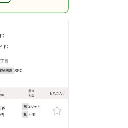
ド）
イド）
1丁目
SRC
建物構造
料
敷金
お気に入り
費等
礼金
2.0ヶ月
敷
万円
不要
0円
礼