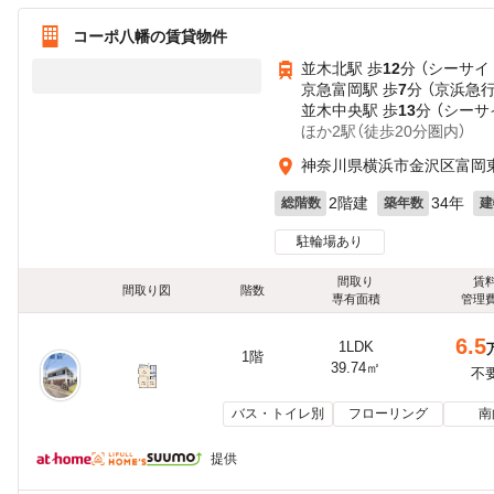
コーポ八幡の賃貸物件
並木北駅 歩
12
分 （シーサイ
京急富岡駅 歩
7
分 （京浜急
並木中央駅 歩
13
分 （シーサ
ほか2駅（徒歩20分圏内）
神奈川県横浜市金沢区富岡東
2階建
34年
総階数
築年数
建
駐輪場あり
間取り
賃
間取り図
階数
専有面積
管理
6.5
1LDK
1階
39.74㎡
不
バス・トイレ別
フローリング
南
提供