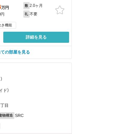
2.0ヶ月
6
敷
万円
不要
0円
礼
炊き機能
詳細を見る
べての部屋を見る
）
イド）
1丁目
SRC
建物構造