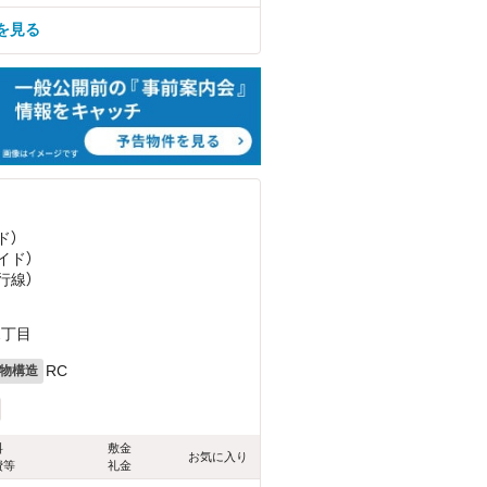
を見る
ド）
イド）
行線）
2丁目
RC
物構造
料
敷金
お気に入り
費等
礼金