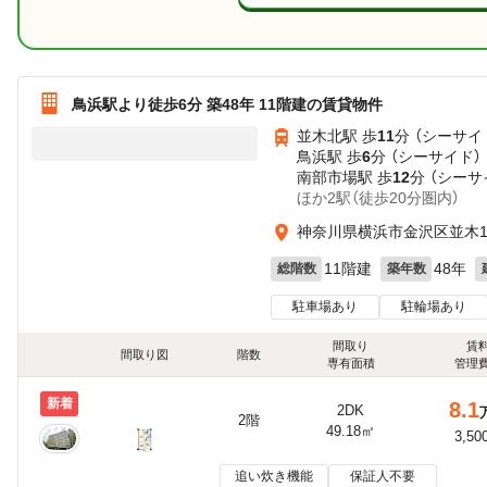
鳥浜駅より徒歩6分 築48年 11階建の賃貸物件
並木北駅 歩
11
分 （シーサイ
鳥浜駅 歩
6
分 （シーサイド）
南部市場駅 歩
12
分 （シーサ
ほか2駅（徒歩20分圏内）
神奈川県横浜市金沢区並木
11階建
48年
総階数
築年数
駐車場あり
駐輪場あり
間取り
賃
間取り図
階数
専有面積
管理
新着
8.1
2DK
2階
49.18㎡
3,50
追い炊き機能
保証人不要