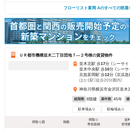
フローリスト富岡 Aのすべての部屋
ＵＲ都市機構並木二丁目団地７—２号棟の賃貸物件
並木北駅 歩
17
分 （シーサイ
並木中央駅 歩
10
分 （シーサ
京急富岡駅 歩
12
分 （京浜急
ほか1駅（徒歩20分圏内）
神奈川県横浜市金沢区並木
8階建
45年
総階数
築年数
建
駐車場あり
駐輪場あり
間取り
賃
間取り図
階数
専有面積
管理