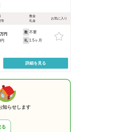
料
敷金
お気に入り
費等
礼金
不要
敷
万円
1.5ヶ月
0円
礼
詳細を見る
お知らせします
取る