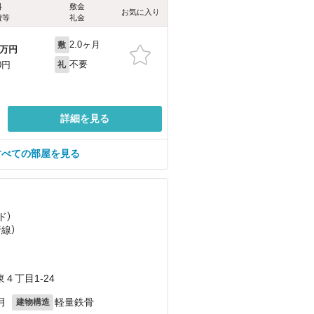
料
敷金
お気に入り
費等
礼金
2.0ヶ月
敷
万円
不要
0円
礼
詳細を見る
すべての部屋を見る
ド）
行線）
）
４丁目1-24
月
軽量鉄骨
建物構造