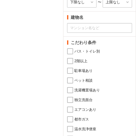
〜
建物名
こだわり条件
バス・トイレ別
2階以上
駐車場あり
ペット相談
洗濯機置場あり
独立洗面台
エアコンあり
都市ガス
温水洗浄便座