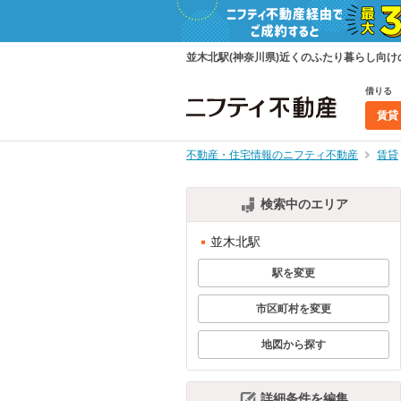
並木北駅(神奈川県)近くのふたり暮らし向
借りる
賃貸
不動産・住宅情報のニフティ不動産
賃貸
検索中のエリア
並木北駅
駅を変更
市区町村を変更
地図から探す
詳細条件を編集