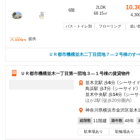
10.3
2LDK
6階
68.15㎡
4,30
バス・トイレ別
フローリング
追い
提供
ＵＲ都市機構並木二丁目団地７—２号棟のす
ＵＲ都市機構並木一丁目第一団地３—１号棟の賃貸物件
並木北駅 歩
6
分 （シーサイド
鳥浜駅 歩
7
分 （シーサイド）
並木中央駅 歩
14
分 （シーサ
ほか2駅（徒歩20分圏内）
神奈川県横浜市金沢区並木
11階建
48年
総階数
築年数
駐車場あり
駐輪場あり