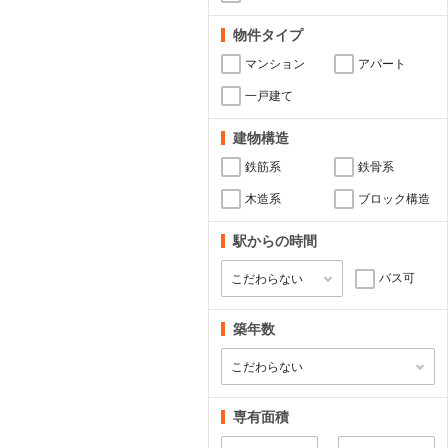
物件タイプ
マンション
アパート
一戸建て
建物構造
鉄筋系
鉄骨系
木造系
ブロック構造
駅からの時間
バス可
築年数
専有面積