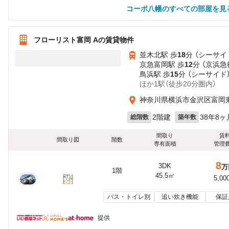
コーポ八幡のすべての部屋を見
フローリスト富岡 Aの賃貸物件
並木北駅 歩
18
分 （シーサイ
京急富岡駅 歩
12
分 （京浜急
鳥浜駅 歩
15
分 （シーサイド
ほか1駅（徒歩20分圏内）
神奈川県横浜市金沢区富岡東
2階建
38年8ヶ
総階数
築年数
間取り
賃
間取り図
階数
専有面積
管理
8
3DK
万
1階
45.5㎡
5,00
バス・トイレ別
追い炊き機能
保証
提供