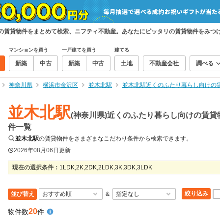
けの賃貸物件をまとめて検索、ニフティ不動産。あなたにピッタリの賃貸物件をみつ
マンションを買う
一戸建てを買う
建てる
新築
中古
新築
中古
土地
不動産会社
調べる
神奈川県
横浜市金沢区
並木北駅
並木北駅近くのふたり暮らし向けの
並木北駅
(神奈川県)近くのふたり暮らし向けの賃貸
件一覧
並木北駅
の賃貸物件をさまざまなこだわり条件から検索できます。
2026年08月06日
更新
現在の選択条件：
1LDK,2K,2DK,2LDK,3K,3DK,3LDK
絞り込み
並び替え
＆
20
物件数
件