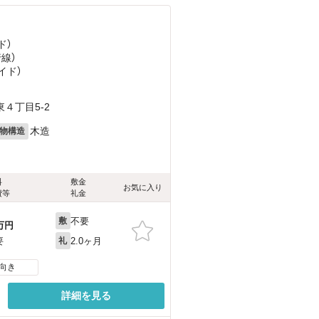
ド）
行線）
イド）
４丁目5-2
木造
物構造
料
敷金
お気に入り
費等
礼金
不要
敷
万円
2.0ヶ月
要
礼
向き
詳細を見る