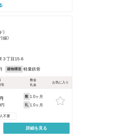
る
ド）
行線）
）
３丁目15-6
月
軽量鉄骨
建物構造
料
敷金
お気に入り
費等
礼金
1.0ヶ月
敷
円
1.0ヶ月
0円
礼
人不要
詳細を見る