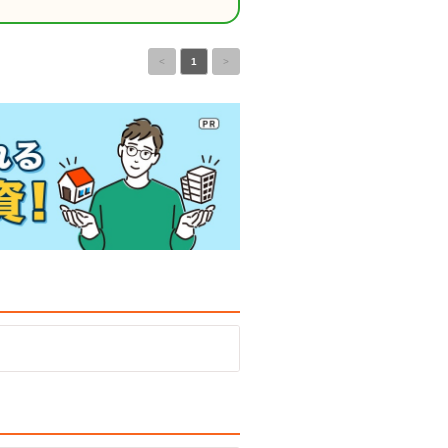
<
1
>