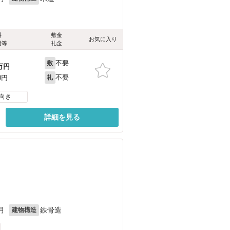
料
敷金
お気に入り
費等
礼金
不要
敷
万円
不要
0円
礼
向き
詳細を見る
月
鉄骨造
建物構造