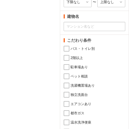
〜
建物名
こだわり条件
バス・トイレ別
2階以上
駐車場あり
ペット相談
洗濯機置場あり
独立洗面台
エアコンあり
都市ガス
温水洗浄便座