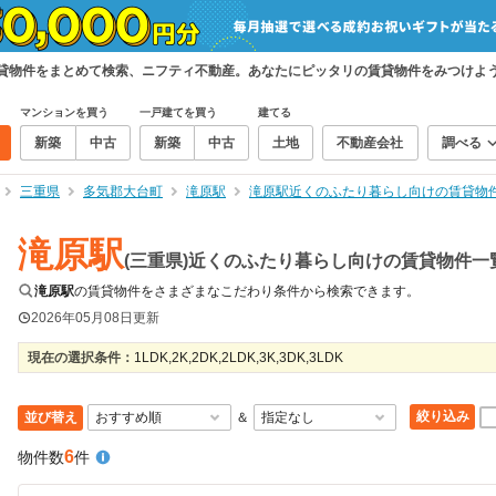
賃貸物件をまとめて検索、ニフティ不動産。あなたにピッタリの賃貸物件をみつけよ
マンションを買う
一戸建てを買う
建てる
新築
中古
新築
中古
土地
不動産会社
調べる
三重県
多気郡大台町
滝原駅
滝原駅近くのふたり暮らし向けの賃貸物
滝原駅
(三重県)近くのふたり暮らし向けの賃貸物件一
滝原駅
の賃貸物件をさまざまなこだわり条件から検索できます。
2026年05月08日
更新
現在の選択条件：
1LDK,2K,2DK,2LDK,3K,3DK,3LDK
絞り込み
並び替え
＆
6
物件数
件