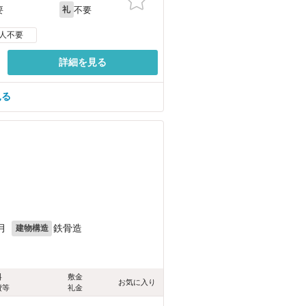
不要
要
礼
人不要
詳細を見る
見る
月
鉄骨造
建物構造
料
敷金
お気に入り
費等
礼金