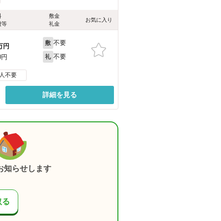
料
敷金
お気に入り
費等
礼金
不要
敷
万円
不要
0円
礼
人不要
詳細を見る
お知らせします
取る