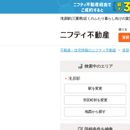
滝原駅(三重県)近くのふたり暮らし向けの
借りる
賃貸
不動産・住宅情報のニフティ不動産
賃貸
検索中のエリア
滝原駅
駅を変更
市区町村を変更
地図から探す
詳細条件を編集