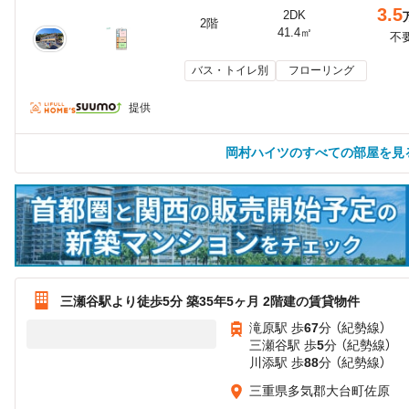
3.5
2DK
2階
41.4㎡
不
バス・トイレ別
フローリング
提供
岡村ハイツのすべての部屋を見
三瀬谷駅より徒歩5分 築35年5ヶ月 2階建の賃貸物件
滝原駅 歩
67
分 （紀勢線）
三瀬谷駅 歩
5
分 （紀勢線）
川添駅 歩
88
分 （紀勢線）
三重県多気郡大台町佐原