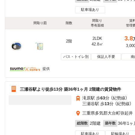
駐車場あり
間取り
賃
間取り図
階数
専有面積
管理
3.8
2LDK
2階
42.8㎡
3,00
バス・トイレ別
保証人不要
南
提供
三瀬谷駅より徒歩13分 築36年1ヶ月 2階建の賃貸物件
滝原駅 歩
63
分 （紀勢線）
三瀬谷駅 歩
13
分 （紀勢線）
三重県多気郡大台町弥起井
2階建
36年1ヶ
総階数
築年数
駐車場あり
駐輪場あり