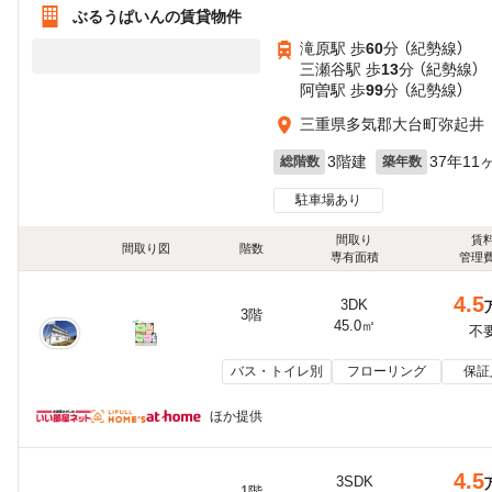
ぶるうぱいんの賃貸物件
滝原駅 歩
60
分 （紀勢線）
三瀬谷駅 歩
13
分 （紀勢線）
阿曽駅 歩
99
分 （紀勢線）
三重県多気郡大台町弥起井
3階建
37年11
総階数
築年数
駐車場あり
間取り
賃
間取り図
階数
専有面積
管理
4.5
3DK
3階
45.0㎡
不
バス・トイレ別
フローリング
保証
ほか提供
4.5
3SDK
1階