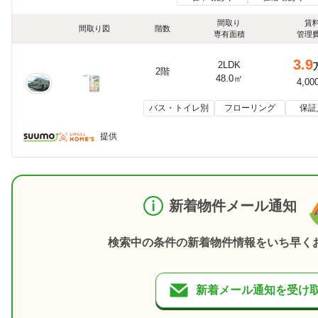
間取り
賃
間取り図
階数
専有面積
管理
3.9
2LDK
2階
48.0㎡
4,00
バス・トイレ別
フローリング
保証
提供
新着物件メール通知
検索中の条件の新着物件情報をいち早く
新着メール通知を受け