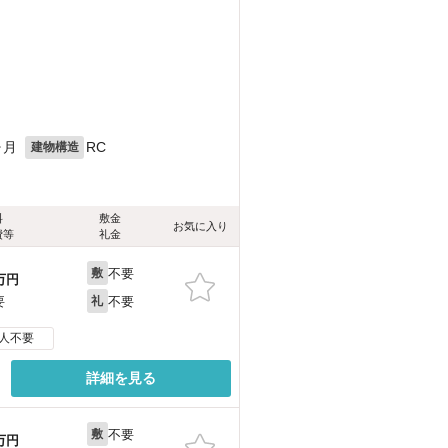
ヶ月
RC
建物構造
料
敷金
お気に入り
費等
礼金
不要
敷
万円
不要
要
礼
人不要
詳細を見る
不要
敷
万円