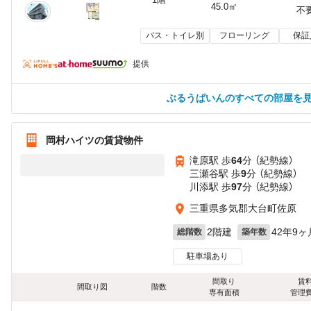
45.0㎡
不
バス・トイレ別
フローリング
保証
提供
ぶるうぱいんのすべての部屋を
岡村ハイツの賃貸物件
滝原駅 歩
64
分 （紀勢線）
三瀬谷駅 歩
9
分 （紀勢線）
川添駅 歩
97
分 （紀勢線）
三重県多気郡大台町佐原
2階建
42年9ヶ
総階数
築年数
駐車場あり
間取り
賃
間取り図
階数
専有面積
管理