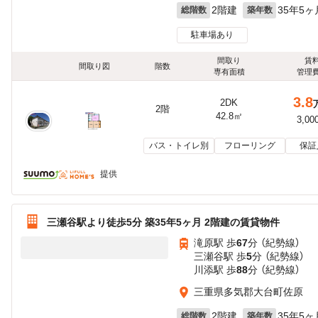
2階建
35年5ヶ
総階数
築年数
駐車場あり
間取り
賃
間取り図
階数
専有面積
管理
3.8
2DK
2階
42.8㎡
3,00
バス・トイレ別
フローリング
保証
提供
三瀬谷駅より徒歩5分 築35年5ヶ月 2階建の賃貸物件
滝原駅 歩
67
分 （紀勢線）
三瀬谷駅 歩
5
分 （紀勢線）
川添駅 歩
88
分 （紀勢線）
三重県多気郡大台町佐原
2階建
35年5ヶ
総階数
築年数