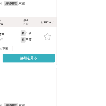
月
木造
建物構造
料
敷金
お気に入り
費等
礼金
不要
敷
万円
不要
0円
礼
人不要
詳細を見る
月
木造
建物構造