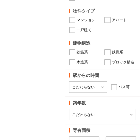
物件タイプ
マンション
アパート
一戸建て
建物構造
鉄筋系
鉄骨系
木造系
ブロック構造
駅からの時間
バス可
築年数
専有面積