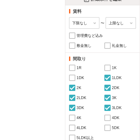
賃料
〜
管理費など込み
敷金無し
礼金無し
間取り
1R
1K
1DK
1LDK
2K
2DK
2LDK
3K
3DK
3LDK
4K
4DK
4LDK
5DK
5LDK以上