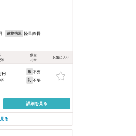
）
月
軽量鉄骨
建物構造
料
敷金
お気に入り
費等
礼金
不要
敷
万円
不要
0円
礼
詳細を見る
を見る