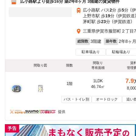
広小路駅より徒歩16分 築2年8ヶ月 3階建の賃貸物件
広小路駅 バス
2
分 歩
5
分 （
上野市駅 歩
19
分 （伊賀鉄道
茅町駅 歩
23
分 （伊賀鉄道）
三重県伊賀市服部町２丁目7
3階建
2年8ヶ
総階数
築年数
駐車場あり
駐輪場あり
間取り
賃
間取り図
階数
専有面積
管理
7.9
1LDK
1階
46.74㎡
8,00
バス・トイレ別
オートロック
追い
提供