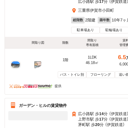
広小路駅 歩
17
分 （伊賀鉄道
三重県伊賀市小田町
2階建
10年7ヶ
総階数
築年数
駐車場あり
駐輪場あり
間取り
賃
間取り図
階数
専有面積
管理
6.5
1LDK
1階
46.18㎡
6,00
バス・トイレ別
フローリング
追い
提供
ガーデン・ヒルの賃貸物件
広小路駅 歩
14
分 （伊賀鉄道
上野市駅 歩
17
分 （伊賀鉄道
茅町駅 歩
20
分 （伊賀鉄道）