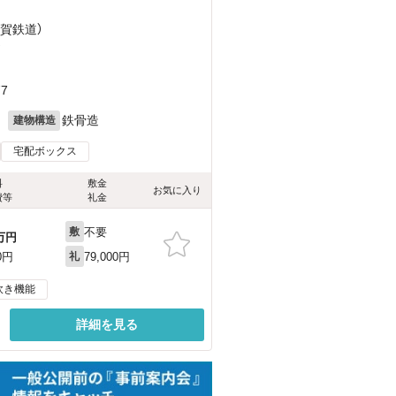
伊賀鉄道）
）
7
月
鉄骨造
建物構造
宅配ボックス
料
敷金
お気に入り
費等
礼金
不要
敷
万円
79,000円
0円
礼
炊き機能
詳細を見る