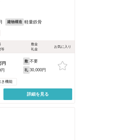
）
月
軽量鉄骨
建物構造
料
敷金
お気に入り
費等
礼金
不要
敷
万円
30,000円
0円
礼
炊き機能
詳細を見る
）
）