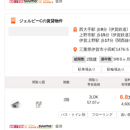
提供
ジェルビーCの賃貸物件
西大手駅 歩
9
分 （伊賀鉄道）
上野市駅 歩
15
分 （伊賀鉄道
伊賀上野駅 歩
17
分 （関西線
三重県伊賀市小田町1476-5
2階建
9年5ヶ
総階数
築年数
駐車場あり
駐輪場あり
間取り
賃
間取り図
階数
専有面積
管理
6.8
2LDK
2階
57.07㎡
4,60
バス・トイレ別
フローリング
追い
提供