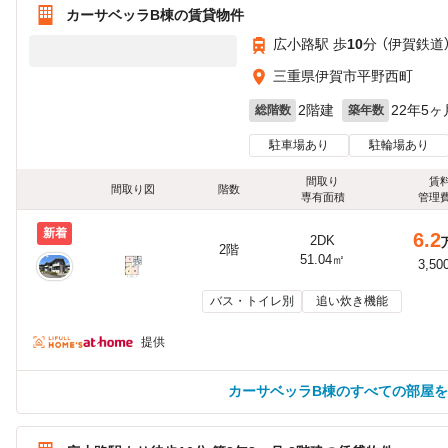
カーサベッラB棟の賃貸物件
広小路駅 歩
10
分 （伊賀鉄道
三重県伊賀市平野西町
2階建
22年5ヶ
総階数
築年数
駐車場あり
駐輪場あり
間取り
賃
間取り図
階数
専有面積
管理
新着
6.2
2DK
2階
51.04㎡
3,50
バス・トイレ別
追い炊き機能
提供
カーサベッラB棟のすべての部屋