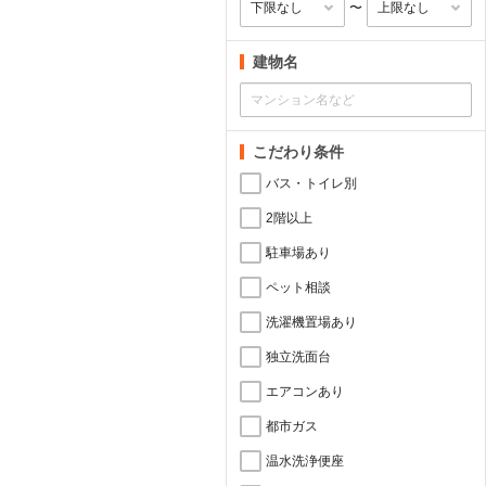
〜
建物名
こだわり条件
バス・トイレ別
2階以上
駐車場あり
ペット相談
洗濯機置場あり
独立洗面台
エアコンあり
都市ガス
温水洗浄便座