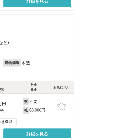
詳細を見る
）
など
）
月
木造
建物構造
料
敷金
お気に入り
費等
礼金
不要
敷
万円
68,000円
0円
礼
炊き機能
詳細を見る