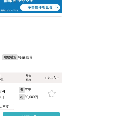
）
）
月
軽量鉄骨
建物構造
料
敷金
お気に入り
費等
礼金
不要
敷
万円
30,000円
0円
礼
人不要