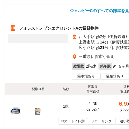
ジェルビーCのすべての部屋を
フォレストメゾンエクセレントAの賃貸物件
西大手駅 歩
7
分 （伊賀鉄道）
上野市駅 歩
14
分 （伊賀鉄道
広小路駅 歩
21
分 （伊賀鉄道
三重県伊賀市小田町
2階建
9年5ヶ
総階数
築年数
駐車場あり
駐輪場あり
間取り
賃
間取り図
階数
専有面積
管理
6.9
2LDK
1階
62.52㎡
3,00
バス・トイレ別
フローリング
追い