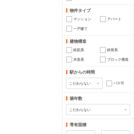
物件タイプ
マンション
アパート
一戸建て
建物構造
鉄筋系
鉄骨系
木造系
ブロック構造
駅からの時間
バス可
築年数
専有面積