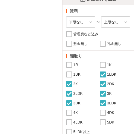
賃料
〜
管理費など込み
敷金無し
礼金無し
間取り
1R
1K
1DK
1LDK
2K
2DK
2LDK
3K
3DK
3LDK
4K
4DK
4LDK
5DK
5LDK以上