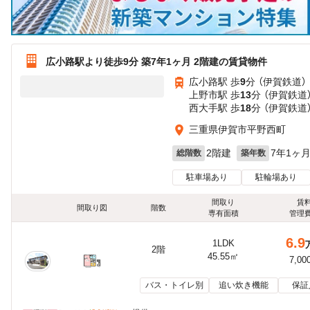
広小路駅より徒歩9分 築7年1ヶ月 2階建の賃貸物件
広小路駅 歩
9
分 （伊賀鉄道）
上野市駅 歩
13
分 （伊賀鉄道
西大手駅 歩
18
分 （伊賀鉄道
三重県伊賀市平野西町
2階建
7年1ヶ
総階数
築年数
駐車場あり
駐輪場あり
間取り
賃
間取り図
階数
専有面積
管理
6.9
1LDK
2階
45.55㎡
7,00
バス・トイレ別
追い炊き機能
保証