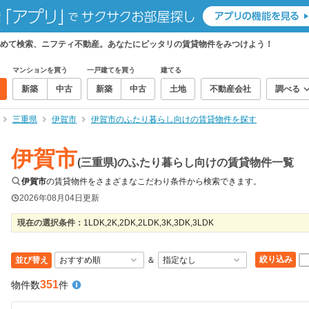
めて検索、ニフティ不動産。あなたにピッタリの賃貸物件をみつけよう！
マンションを買う
一戸建てを買う
建てる
新築
中古
新築
中古
土地
不動産会社
調べる
三重県
伊賀市
伊賀市のふたり暮らし向けの賃貸物件を探す
伊賀市
(三重県)のふたり暮らし向けの賃貸物件一覧
伊賀市
の賃貸物件をさまざまなこだわり条件から検索できます。
2026年08月04日
更新
現在の選択条件：
1LDK,2K,2DK,2LDK,3K,3DK,3LDK
絞り込み
並び替え
＆
351
物件数
件