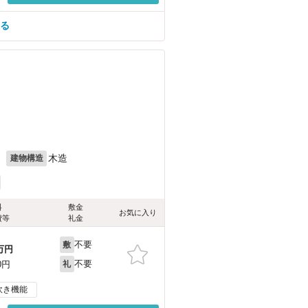
見る
）
）
月
木造
建物構造
料
敷金
お気に入り
費等
礼金
不要
敷
万円
不要
0円
礼
炊き機能