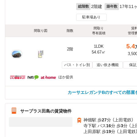
2階建
17年11
総階数
築年数
駐車場あり
間取り
賃
間取り図
階数
専有面積
管理
5.4
1LDK
2階
54.67㎡
3,50
バス・トイレ別
追い炊き機能
保証
ほか提供
カーサエレガンテBのすべての部屋
サープラス田島の賃貸物件
神畑駅 歩
27
分 （上田電鉄）
寺下駅 バス
16
分 歩
3
分 （上
上田原駅 歩
19
分 （上田電鉄