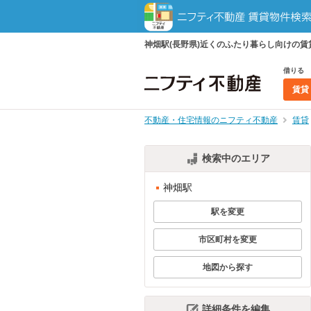
神畑駅(長野県)近くのふたり暮らし向けの
借りる
賃貸
不動産・住宅情報のニフティ不動産
賃貸
検索中のエリア
神畑駅
駅を変更
市区町村を変更
地図から探す
詳細条件を編集