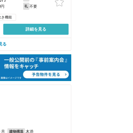
不要
0円
礼
炊き機能
詳細を見る
見る
）
ヶ月
木造
建物構造