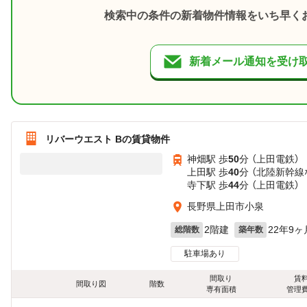
検索中の条件の新着物件情報をいち早く
新着メール通知を受け
リバーウエスト Bの賃貸物件
神畑駅 歩
50
分 （上田電鉄）
上田駅 歩
40
分 （北陸新幹線
寺下駅 歩
44
分 （上田電鉄）
長野県上田市小泉
2階建
22年9ヶ
総階数
築年数
駐車場あり
間取り
賃
間取り図
階数
専有面積
管理