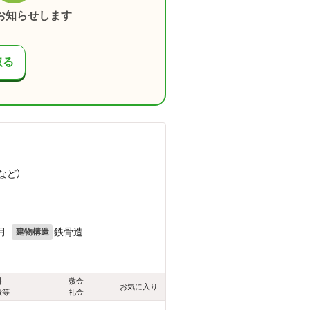
お知らせします
取る
など
）
月
鉄骨造
建物構造
料
敷金
お気に入り
費等
礼金