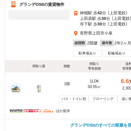
グランデOSIIの賃貸物件
神畑駅 歩
42
分 （上田電鉄）
上田原駅 歩
30
分 （上田電鉄
寺下駅 歩
30
分 （上田電鉄）
長野県上田市小泉
2階建
2年2ヶ
総階数
築年数
駐車場あり
駐輪場あり
間取り
賃
間取り図
階数
専有面積
管理
6.6
1LDK
1階
50.05㎡
2,30
バス・トイレ別
フローリング
追い
ほか提供
グランデOSIIのすべての部屋を