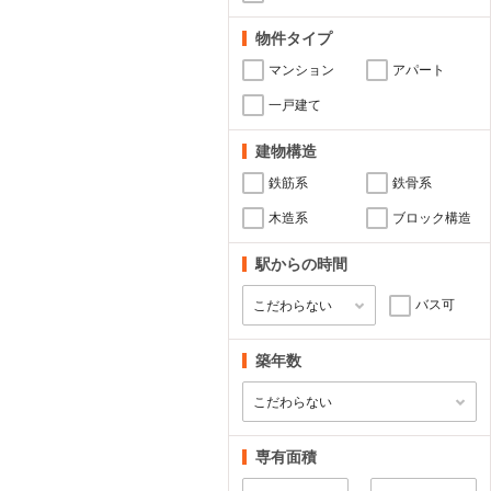
物件タイプ
マンション
アパート
一戸建て
建物構造
鉄筋系
鉄骨系
木造系
ブロック構造
駅からの時間
バス可
築年数
専有面積