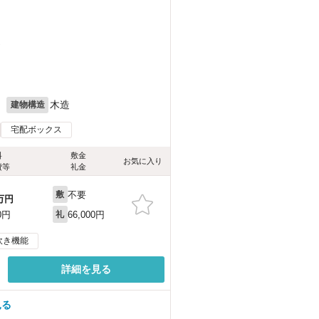
）
月
木造
建物構造
宅配ボックス
料
敷金
お気に入り
費等
礼金
不要
敷
万円
66,000円
0円
礼
炊き機能
詳細を見る
見る