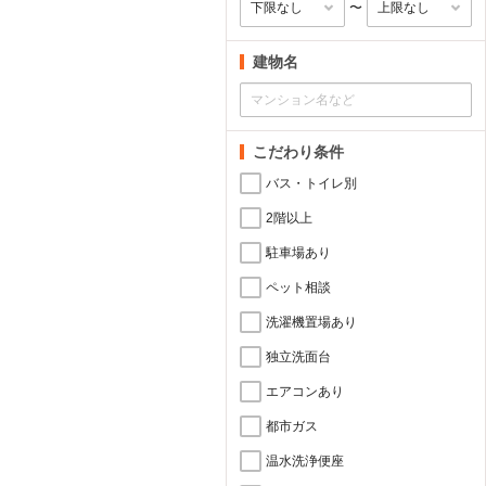
〜
建物名
こだわり条件
バス・トイレ別
2階以上
駐車場あり
ペット相談
洗濯機置場あり
独立洗面台
エアコンあり
都市ガス
温水洗浄便座