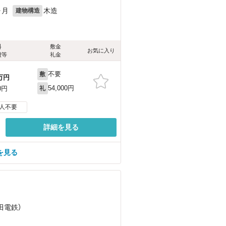
ヶ月
木造
建物構造
料
敷金
お気に入り
費等
礼金
不要
敷
万円
54,000円
0円
礼
人不要
詳細を見る
を見る
田電鉄）
）