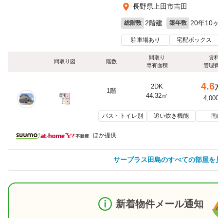
長野県上田市吉田
2階建
20年10
総階数
築年数
駐車場あり
宅配ボックス
間取り
賃
間取り図
階数
専有面積
管理
4.6
2DK
1階
44.32㎡
4,00
バス・トイレ別
追い炊き機能
南
ほか提供
サープラス田島のすべての部屋を
新着物件メール通知