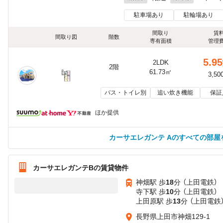
駐車場あり
駐輪場あり
間取り
賃
間取り図
階数
専有面積
管理
5.95
2LDK
2階
61.73㎡
3,50
バス・トイレ別
追い炊き機能
保証
ほか提供
カーサエレガンテ Aのすべての部屋
カーサエレガンテBの賃貸物件
神畑駅 歩
18
分 （上田電鉄）
寺下駅 歩
10
分 （上田電鉄）
上田原駅 歩
13
分 （上田電鉄
長野県上田市神畑129-1