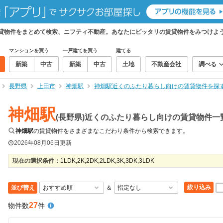
賃貸物件をまとめて検索、ニフティ不動産。あなたにピッタリの賃貸物件をみつけよ
マンションを買う
一戸建てを買う
建てる
新築
中古
新築
中古
土地
不動産会社
調べる
長野県
上田市
神畑駅
神畑駅近くのふたり暮らし向けの賃貸物件を探
神畑駅
(長野県)近くのふたり暮らし向けの賃貸物件一
神畑駅
の賃貸物件をさまざまなこだわり条件から検索できます。
2026年08月06日
更新
現在の選択条件：
1LDK,2K,2DK,2LDK,3K,3DK,3LDK
絞り込み
並び替え
＆
27
物件数
件