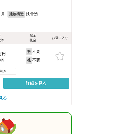
ヶ月
鉄骨造
建物構造
料
敷金
お気に入り
費等
礼金
不要
敷
万円
不要
0円
礼
向き
詳細を見る
見る