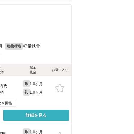
月
軽量鉄骨
建物構造
料
敷金
お気に入り
費等
礼金
1.0ヶ月
敷
万円
1.0ヶ月
0円
礼
炊き機能
詳細を見る
1.0ヶ月
敷
万円