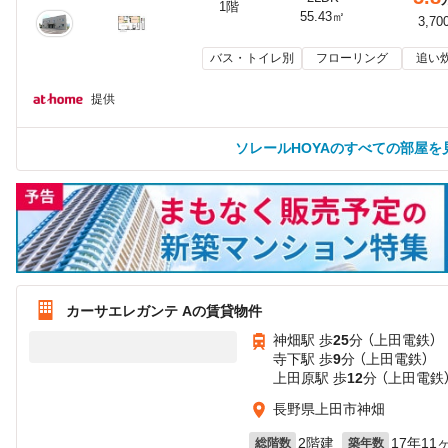
1階
55.43㎡
3,70
バス・トイレ別
フローリング
追い
提供
ソレールHOYAのすべての部屋を
カーサエレガンテ Aの賃貸物件
神畑駅 歩
25
分 （上田電鉄）
寺下駅 歩
9
分 （上田電鉄）
上田原駅 歩
12
分 （上田電鉄
長野県上田市神畑
2階建
17年11
総階数
築年数