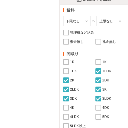
賃料
〜
管理費など込み
敷金無し
礼金無し
間取り
1R
1K
1DK
1LDK
2K
2DK
2LDK
3K
3DK
3LDK
4K
4DK
4LDK
5DK
5LDK以上