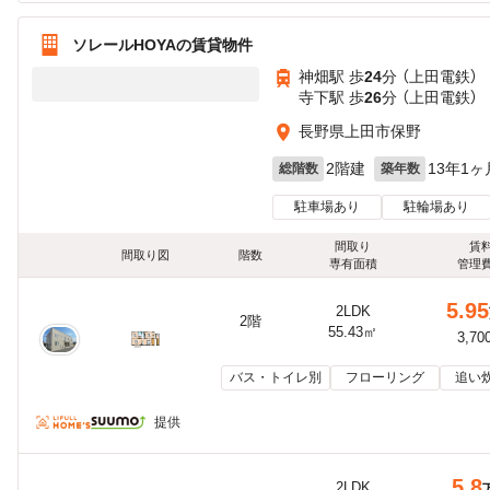
ソレールHOYAの賃貸物件
神畑駅 歩
24
分 （上田電鉄）
寺下駅 歩
26
分 （上田電鉄）
長野県上田市保野
2階建
13年1ヶ
総階数
築年数
駐車場あり
駐輪場あり
間取り
賃
間取り図
階数
専有面積
管理
5.95
2LDK
2階
55.43㎡
3,70
バス・トイレ別
フローリング
追い
提供
5.8
2LDK