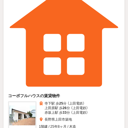
コーポフルハウスの賃貸物件
寺下駅 歩
25
分 （上田電鉄）
上田原駅 歩
26
分 （上田電鉄）
赤坂上駅 歩
33
分 （上田電鉄）
長野県上田市築地
1階建 / 25年8ヶ月 / 木造