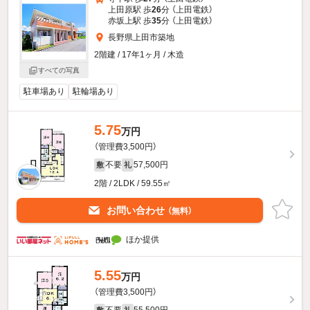
上田原駅 歩
26
分 （上田電鉄）
赤坂上駅 歩
35
分 （上田電鉄）
長野県上田市築地
2階建 / 17年1ヶ月 / 木造
すべての写真
駐車場あり
駐輪場あり
5.75
万円
（管理費3,500円）
不要
57,500円
敷
礼
2階 / 2LDK / 59.55㎡
お問い合わせ
（無料）
ほか提供
5.55
万円
（管理費3,500円）