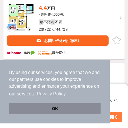
4.4
万円
（管理費4,000円）
不要
不要
敷
礼
2階 / 2DK / 44.72㎡
お問い合わせ
（無料）
ほか提供
By using our services, you agree that we and
our
partners
use cookies to improve
advertising and enhance your experience on
アプリに切り替えて、サクサクお部屋探し
our services.
Privacy Policy
会員登録なしですぐ使える。マップ検索やお気に入り保存など、
アプリ限定の便利な機能が使えます！
OK
Web版で続行
アプリを開く
駅・沿線を変更
絞り込み条件を変更