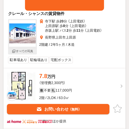
クレール・シャンスの賃貸物件
寺下駅 歩
20
分 （上田電鉄）
上田原駅 歩
8
分 （上田電鉄）
赤坂上駅 バス
2
分 歩
11
分 （上田電鉄）
長野県上田市上田原
2階建 / 2年5ヶ月 / 木造
すべての写真
駐車場あり
駐輪場あり
宅配ボックス
7.8
万円
（管理費2,300円）
不要
117,000円
敷
礼
2階 / 2LDK / 63.0㎡
お問い合わせ
（無料）
ほか提供