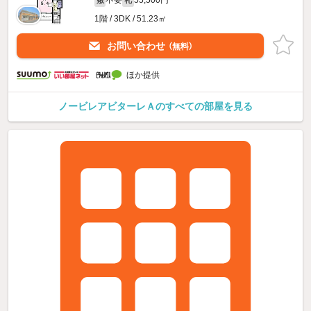
不要
55,500円
敷
礼
1階 / 3DK / 51.23㎡
お問い合わせ
（無料）
ほか提供
ノービレアビターレＡのすべての部屋を見る