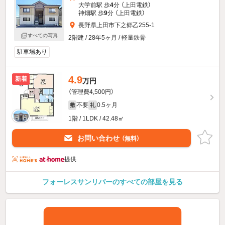
大学前駅 歩
4
分 （上田電鉄）
神畑駅 歩
9
分 （上田電鉄）
長野県上田市下之郷乙255-1
すべての写真
2階建 / 28年5ヶ月 / 軽量鉄骨
駐車場あり
4.9
新着
万円
（管理費4,500円）
不要
0.5ヶ月
敷
礼
1階 / 1LDK / 42.48㎡
お問い合わせ
（無料）
提供
フォーレスサンリバーのすべての部屋を見る