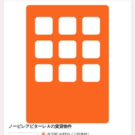
ノービレアビターレＡの賃貸物件
寺下駅 歩
27
分 （上田電鉄）