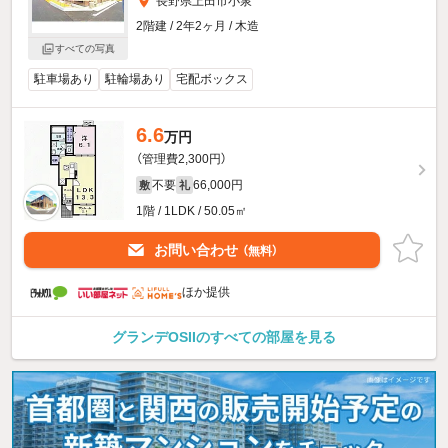
長野県上田市小泉
2階建 / 2年2ヶ月 / 木造
すべての写真
駐車場あり
駐輪場あり
宅配ボックス
6.6
万円
（管理費2,300円）
不要
66,000円
敷
礼
1階 / 1LDK / 50.05㎡
お問い合わせ
（無料）
ほか提供
グランデOSIIのすべての部屋を見る