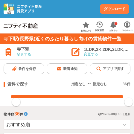
ニフティ不動産
ダウンロード
賃貸アプリ
お知らせ
閲覧履歴
マイページ
お気に入り
寺下駅(長野県)近くのふたり暮らし向けの賃貸物件一覧
寺下駅
1LDK,2K,2DK,2LDK,3K,
変更する
変更する
条件を保存
新着通知
アプリで探す
賃料で探す
指定なし
〜
指定なし
36
件
指定した賃料で絞り込む
36
物件数
件
2026年08月05日
更新