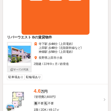
リバーウエスト Bの賃貸物件
寺下駅 歩
44
分 （上田電鉄）
上田駅 歩
40
分 （北陸新幹線
など
）
神畑駅 歩
50
分 （上田電鉄）
長野県上田市小泉
2階建 / 22年9ヶ月 / 鉄骨造
すべての写真
駐車場あり
駐輪場あり
4.6
万円
（管理費2,800円）
不要
不要
敷
礼
1階 / 2DK / 49.17㎡