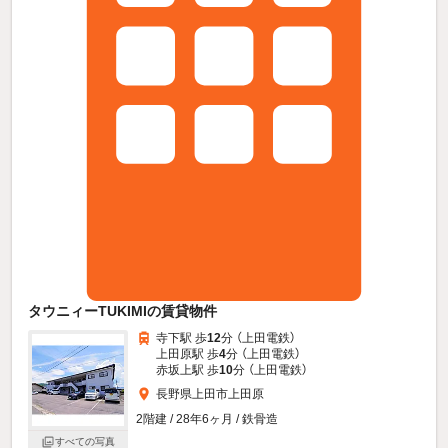
タウニィーTUKIMIの賃貸物件
寺下駅 歩
12
分 （上田電鉄）
上田原駅 歩
4
分 （上田電鉄）
赤坂上駅 歩
10
分 （上田電鉄）
長野県上田市上田原
2階建 / 28年6ヶ月 / 鉄骨造
すべての写真