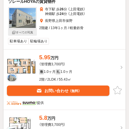
ソレールHOYAの賃貸物件
寺下駅 歩
26
分 （上田電鉄）
神畑駅 歩
24
分 （上田電鉄）
長野県上田市保野
2階建 / 13年1ヶ月 / 軽量鉄骨
すべての写真
駐車場あり
駐輪場あり
5.95
万円
（管理費3,700円）
1.0ヶ月
1.0ヶ月
敷
礼
2階 / 2LDK / 55.43㎡
お問い合わせ
（無料）
提供
5.8
万円
（管理費3,700円）