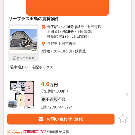
サープラス田島の賃貸物件
寺下駅 バス
16
分 歩
3
分 （上田電鉄）
上田原駅 歩
19
分 （上田電鉄）
神畑駅 歩
27
分 （上田電鉄）
長野県上田市吉田
2階建 / 20年10ヶ月 / 鉄骨造
すべての写真
駐車場あり
宅配ボックス
4.6
万円
（管理費4,000円）
不要
不要
敷
礼
1階 / 2DK / 44.32㎡
お問い合わせ
（無料）
ほか提供