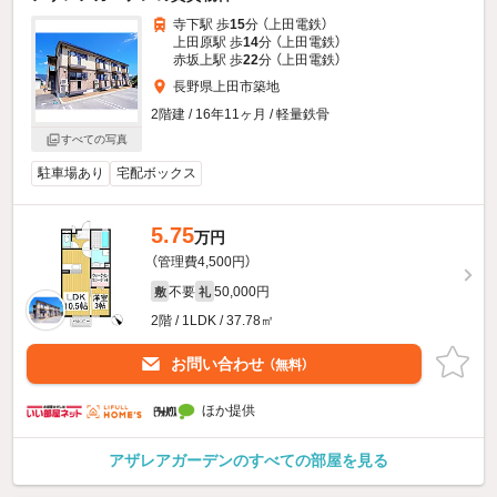
寺下駅 歩
15
分 （上田電鉄）
上田原駅 歩
14
分 （上田電鉄）
赤坂上駅 歩
22
分 （上田電鉄）
長野県上田市築地
2階建 / 16年11ヶ月 / 軽量鉄骨
すべての写真
駐車場あり
宅配ボックス
5.75
万円
（管理費4,500円）
不要
50,000円
敷
礼
2階 / 1LDK / 37.78㎡
お問い合わせ
（無料）
ほか提供
アザレアガーデンのすべての部屋を見る