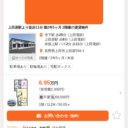
上田原駅より徒歩11分 築2年5ヶ月 2階建の賃貸物件
寺下駅 歩
20
分 （上田電鉄）
上田原駅 歩
8
分 （上田電鉄）
赤坂上駅 バス
2
分 歩
11
分 （上田電鉄）
長野県上田市上田原556-1
2階建 / 2年5ヶ月 / 木造
すべての写真
駐車場あり
駐輪場あり
宅配ボックス
6.95
万円
（管理費2,300円）
不要
69,500円
敷
礼
1階 / 1LDK / 50.05㎡
お問い合わせ
（無料）
ほか提供