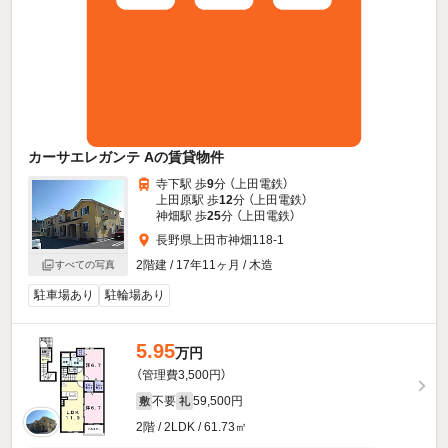
カーサエレガンテ Aの賃貸物件
寺下駅 歩
9
分 （上田電鉄）
上田原駅 歩
12
分 （上田電鉄）
神畑駅 歩
25
分 （上田電鉄）
長野県上田市神畑118-1
2階建 / 17年11ヶ月 / 木造
すべての写真
駐車場あり
駐輪場あり
5.95
万円
（管理費3,500円）
不要
59,500円
敷
礼
2階 / 2LDK / 61.73㎡