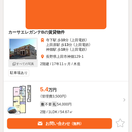
カーサエレガンテBの賃貸物件
寺下駅 歩
10
分 （上田電鉄）
上田原駅 歩
13
分 （上田電鉄）
神畑駅 歩
18
分 （上田電鉄）
長野県上田市神畑129-1
2階建 / 17年11ヶ月 / 木造
すべての写真
駐車場あり
5.4
万円
（管理費3,500円）
不要
54,000円
敷
礼
2階 / 1LDK / 54.67㎡
お問い合わせ
（無料）