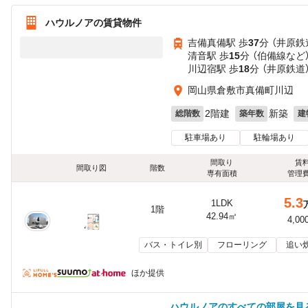
ハウルノアの賃貸物件
吉備真備駅 歩
37
分 （井原鉄
清音駅 歩
15
分 （伯備線
など
川辺宿駅 歩
18
分 （井原鉄道
岡山県倉敷市真備町川辺
2階建
新築
総階数
築年数
建
駐車場あり
駐輪場あり
間取り
賃
間取り図
階数
専有面積
管理
5.3
1LDK
1階
42.94㎡
4,00
バス・トイレ別
フローリング
追い
ほか提供
ハウルノアのすべての部屋を見