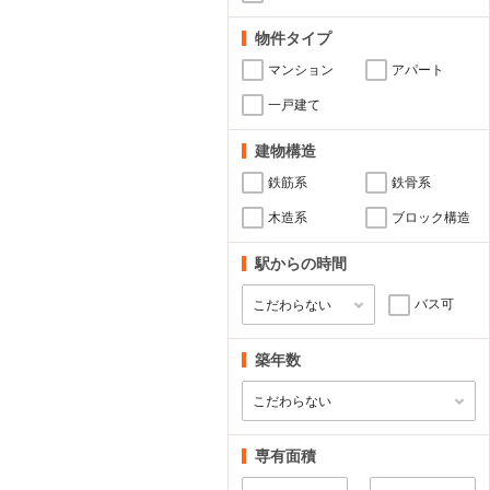
物件タイプ
マンション
アパート
一戸建て
建物構造
鉄筋系
鉄骨系
木造系
ブロック構造
駅からの時間
バス可
築年数
専有面積