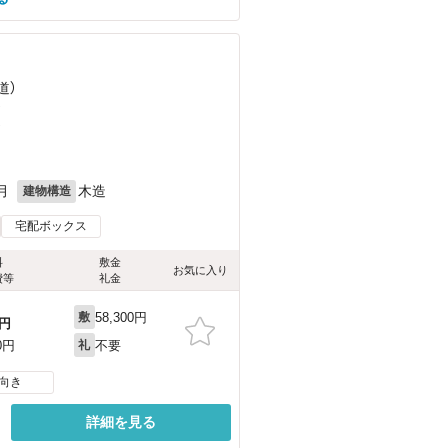
道）
）
）
月
木造
建物構造
宅配ボックス
料
敷金
お気に入り
費等
礼金
58,300円
敷
円
不要
0円
礼
向き
詳細を見る