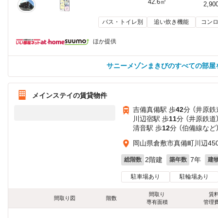
42.6㎡
2,90
バス・トイレ別
追い炊き機能
コンロ
ほか提供
サニーメゾンまきびのすべての部屋
メインステイの賃貸物件
吉備真備駅 歩
42
分 （井原鉄
川辺宿駅 歩
11
分 （井原鉄道
清音駅 歩
12
分 （伯備線
など
岡山県倉敷市真備町川辺450
2階建
7年
総階数
築年数
建
駐車場あり
駐輪場あり
間取り
賃
間取り図
階数
専有面積
管理