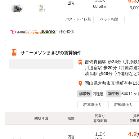
6.3
3LDK
2階
68.58㎡
3,00
バス・トイレ別
ペット相談
ほか提供
サニーメゾンまきびの賃貸物件
吉備真備駅 歩
24
分 （井原鉄
川辺宿駅 歩
20
分 （井原鉄道
清音駅 歩
40
分 （伯備線
など
岡山県倉敷市真備町有井138
2階建
6年11ヶ
総階数
築年数
駐車場あり
駐輪場あり
間取り
賃
間取り図
階数
専有面積
管理
4.2
1LDK
2階