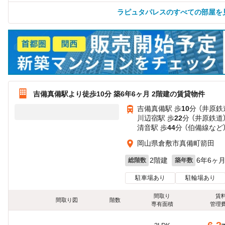
ラピュタパレスのすべての部屋を
吉備真備駅より徒歩10分 築6年6ヶ月 2階建の賃貸物件
吉備真備駅 歩
10
分 （井原鉄
川辺宿駅 歩
22
分 （井原鉄道
清音駅 歩
44
分 （伯備線
など
岡山県倉敷市真備町箭田
2階建
6年6ヶ
総階数
築年数
駐車場あり
駐輪場あり
間取り
賃
間取り図
階数
専有面積
管理