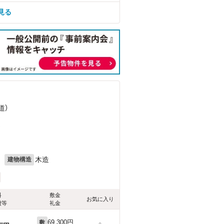
見る
道）
）
）
月
木造
建物構造
料
敷金
お気に入り
費等
礼金
69,300円
敷