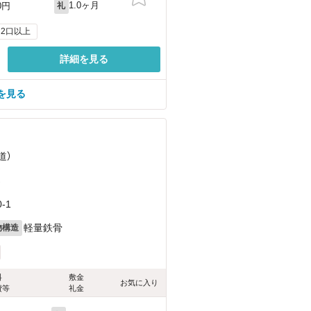
1.0ヶ月
0円
礼
2口以上
詳細を見る
を見る
道）
）
）
-1
軽量鉄骨
物構造
料
敷金
お気に入り
費等
礼金