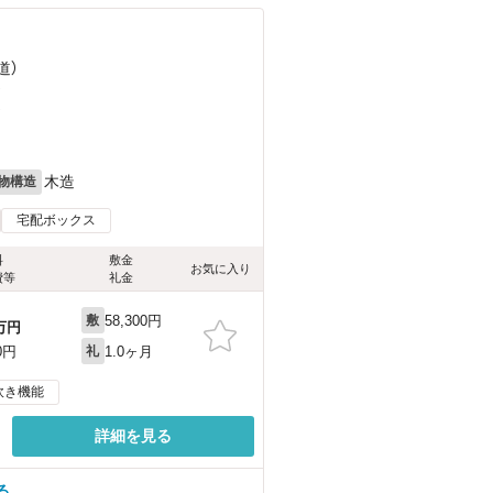
道）
）
）
木造
物構造
宅配ボックス
料
敷金
お気に入り
費等
礼金
58,300円
敷
万円
1.0ヶ月
0円
礼
炊き機能
詳細を見る
る