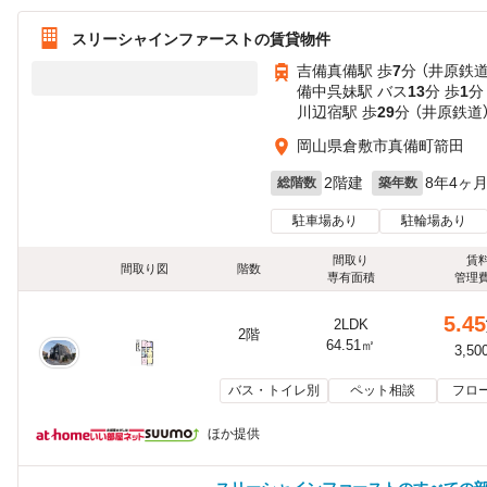
スリーシャインファーストの賃貸物件
吉備真備駅 歩
7
分 （井原鉄道
備中呉妹駅 バス
13
分 歩
1
分
川辺宿駅 歩
29
分 （井原鉄道
岡山県倉敷市真備町箭田
2階建
8年4ヶ
総階数
築年数
駐車場あり
駐輪場あり
間取り
賃
間取り図
階数
専有面積
管理
5.45
2LDK
2階
64.51㎡
3,50
バス・トイレ別
ペット相談
フロ
ほか提供