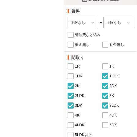
賃料
〜
管理費など込み
敷金無し
礼金無し
間取り
1R
1K
1DK
1LDK
2K
2DK
2LDK
3K
3DK
3LDK
4K
4DK
4LDK
5DK
5LDK以上