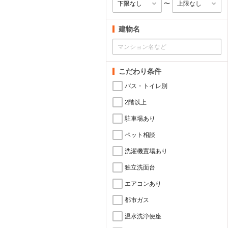
〜
建物名
こだわり条件
バス・トイレ別
2階以上
駐車場あり
ペット相談
洗濯機置場あり
独立洗面台
エアコンあり
都市ガス
温水洗浄便座