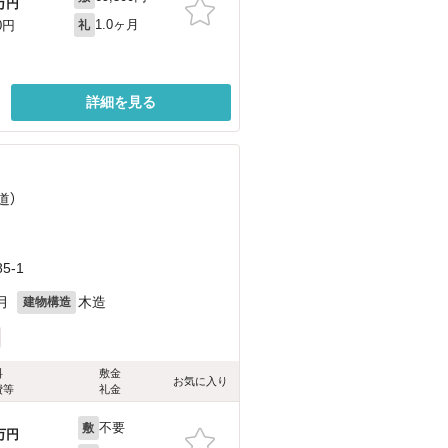
万円
1.0ヶ月
0円
礼
詳細を見る
道）
）
）
5-1
月
木造
建物構造
料
敷金
お気に入り
費等
礼金
不要
敷
万円