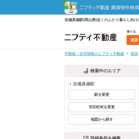
吉備真備駅(岡山県)近くのふたり暮らし向
借りる
賃貸
不動産・住宅情報のニフティ不動産
賃貸
検索中のエリア
吉備真備駅
駅を変更
市区町村を変更
地図から探す
詳細条件を編集