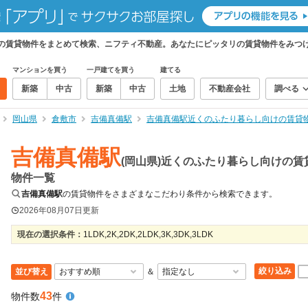
けの賃貸物件をまとめて検索、ニフティ不動産。あなたにピッタリの賃貸物件をみつ
マンションを買う
一戸建てを買う
建てる
新築
中古
新築
中古
土地
不動産会社
調べる
岡山県
倉敷市
吉備真備駅
吉備真備駅近くのふたり暮らし向けの賃貸
吉備真備駅
(岡山県)近くのふたり暮らし向けの賃
物件一覧
吉備真備駅
の賃貸物件をさまざまなこだわり条件から検索できます。
2026年08月07日
更新
現在の選択条件：
1LDK,2K,2DK,2LDK,3K,3DK,3LDK
絞り込み
並び替え
＆
43
物件数
件