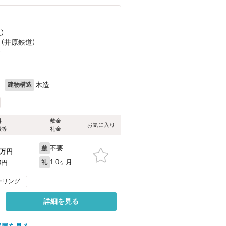
）
 （井原鉄道）
）
月
木造
建物構造
料
敷金
お気に入り
費等
礼金
不要
敷
万円
1.0ヶ月
0円
礼
ーリング
詳細を見る