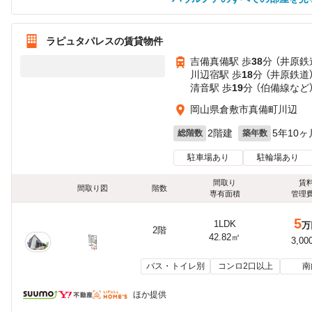
ラピュタパレスの賃貸物件
吉備真備駅 歩
38
分 （井原鉄
川辺宿駅 歩
18
分 （井原鉄道
清音駅 歩
19
分 （伯備線
など
岡山県倉敷市真備町川辺
2階建
5年10ヶ
総階数
築年数
駐車場あり
駐輪場あり
間取り
賃
間取り図
階数
専有面積
管理
5
1LDK
万
2階
42.82㎡
3,00
バス・トイレ別
コンロ2口以上
南
ほか提供