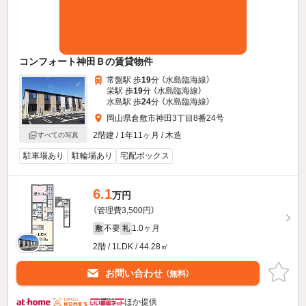
コンフォート神田Ｂの賃貸物件
常盤駅 歩
19
分 （水島臨海線）
栄駅 歩
19
分 （水島臨海線）
水島駅 歩
24
分 （水島臨海線）
岡山県倉敷市神田3丁目8番24号
2階建 / 1年11ヶ月 / 木造
すべての写真
駐車場あり
駐輪場あり
宅配ボックス
6.1
万円
（管理費3,500円）
不要
1.0ヶ月
敷
礼
2階 / 1LDK / 44.28㎡
お問い合わせ
（無料）
ほか提供