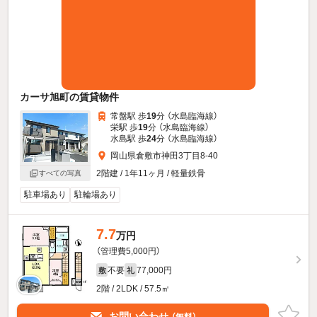
カーサ旭町の賃貸物件
常盤駅 歩
19
分 （水島臨海線）
栄駅 歩
19
分 （水島臨海線）
水島駅 歩
24
分 （水島臨海線）
岡山県倉敷市神田3丁目8-40
2階建 / 1年11ヶ月 / 軽量鉄骨
すべての写真
駐車場あり
駐輪場あり
7.7
万円
（管理費5,000円）
不要
77,000円
敷
礼
2階 / 2LDK / 57.5㎡
お問い合わせ