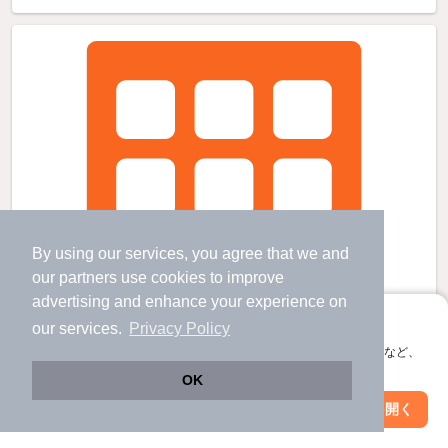
By using our services, you agree that we and
our
partners
use cookies to improve
advertising and enhance your experience on
アプリに切り替えて、サクサクお部屋探し
our services.
Privacy Policy
会員登録なしですぐ使える。マップ検索やお気に入り保存など、
アプリ限定の便利な機能が使えます！
OK
Web版で続行
アプリを開く
駅・沿線を変更
絞り込み条件を変更
ひまわりHの賃貸物件