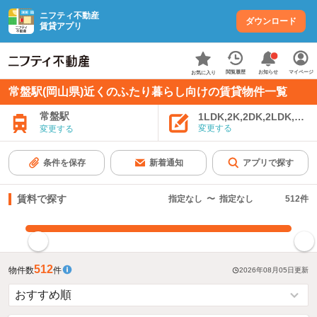
ニフティ不動産
ダウンロード
賃貸アプリ
お知らせ
閲覧履歴
マイページ
お気に入り
常盤駅(岡山県)近くのふたり暮らし向けの賃貸物件一覧
常盤駅
1LDK,2K,2DK,2LDK,3K,
変更する
変更する
条件を保存
新着通知
アプリで探す
賃料で探す
指定なし
〜
指定なし
512
件
指定した賃料で絞り込む
512
物件数
件
2026年08月05日
更新