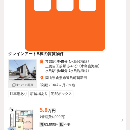
クレインアートB棟の賃貸物件
常盤駅 歩
48
分 （水島臨海線）
三菱自工前駅 歩
43
分 （水島臨海線）
水島駅 歩
48
分 （水島臨海線）
岡山県倉敷市連島町鶴新田
2階建 / 1年7ヶ月 / 木造
すべての写真
駐車場あり
駐輪場あり
宅配ボックス
5.8
万円
（管理費4,000円）
63,800円
不要
敷
礼