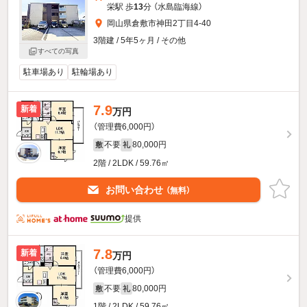
栄駅 歩
13
分 （水島臨海線）
岡山県倉敷市神田2丁目4-40
3階建 / 5年5ヶ月 / その他
すべての写真
駐車場あり
駐輪場あり
7.9
新着
万円
（管理費6,000円）
不要
80,000円
敷
礼
2階 / 2LDK / 59.76㎡
お問い合わせ
（無料）
提供
7.8
新着
万円
（管理費6,000円）
不要
80,000円
敷
礼
1階 / 2LDK / 59.76㎡