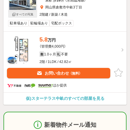
栄駅 歩
16
分 （水島臨海線）
岡山県倉敷市中畝3丁目
2階建 / 新築 / 木造
すべての写真
駐車場あり
駐輪場あり
宅配ボックス
5.8
万円
（管理費4,000円）
1.0ヶ月
不要
敷
礼
2階 / 1LDK / 42.82㎡
お問い合わせ
（無料）
ほか提供
仮)スターテラス中畝のすべての部屋を見る
新着物件メール通知