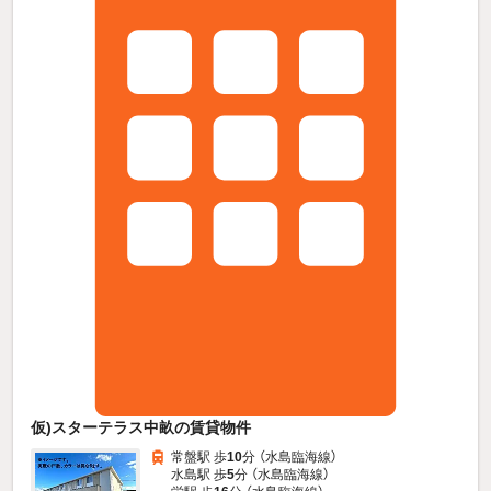
仮)スターテラス中畝の賃貸物件
常盤駅 歩
10
分 （水島臨海線）
水島駅 歩
5
分 （水島臨海線）