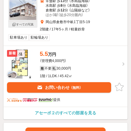
常盤駅 歩
13
分 （水島臨海線）
水島駅 歩
8
分 （水島臨海線）
倉敷駅 歩
12
分 （山陽線
など
）
ほか3駅（徒歩20分圏内）
岡山県倉敷市中畝1丁目5-19
すべての写真
2階建 / 17年5ヶ月 / 軽量鉄骨
駐車場あり
駐輪場あり
5.5
新着
万円
（管理費4,000円）
不要
30,000円
敷
礼
1階 / 1LDK / 45.42㎡
お問い合わせ
（無料）
提供
アセーボ２のすべての部屋を見る