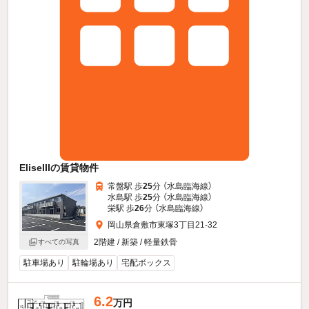
EliseIIIの賃貸物件
常盤駅 歩
25
分 （水島臨海線）
水島駅 歩
25
分 （水島臨海線）
栄駅 歩
26
分 （水島臨海線）
岡山県倉敷市東塚3丁目21-32
2階建 / 新築 / 軽量鉄骨
すべての写真
駐車場あり
駐輪場あり
宅配ボックス
6.2
万円