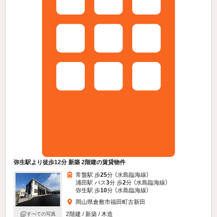
弥生駅より徒歩12分 新築 2階建の賃貸物件
常盤駅 歩
25
分 （水島臨海線）
浦田駅 バス
3
分 歩
2
分 （水島臨海線）
弥生駅 歩
10
分 （水島臨海線）
岡山県倉敷市福田町古新田
2階建 / 新築 / 木造
すべての写真