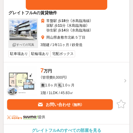
グレイトフルAの賃貸物件
常盤駅 歩
18
分 （水島臨海線）
栄駅 歩
11
分 （水島臨海線）
弥生駅 歩
14
分 （水島臨海線）
岡山県倉敷市北畝５丁目
3階建 / 1年11ヶ月 / 鉄骨造
すべての写真
駐車場あり
駐輪場あり
宅配ボックス
7
万円
（管理費8,000円）
1.0ヶ月
1.0ヶ月
敷
礼
1階 / 1LDK / 45.83㎡
お問い合わせ
（無料）
提供
グレイトフルAのすべての部屋を見る