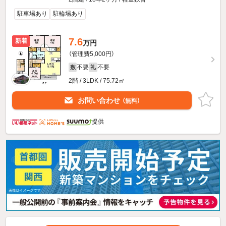
駐車場あり
駐輪場あり
7.6
新着
万円
（管理費5,000円）
不要
不要
敷
礼
2階 / 3LDK / 75.72㎡
お問い合わせ
（無料）
提供