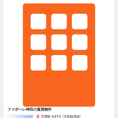
ファボーレ神田の賃貸物件
常盤駅 歩
17
分 （水島臨海線）