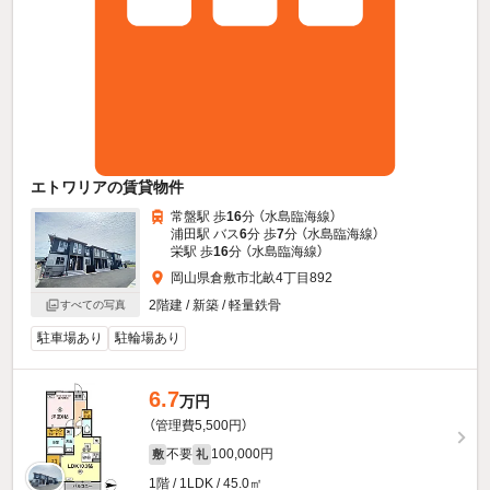
エトワリアの賃貸物件
常盤駅 歩
16
分 （水島臨海線）
浦田駅 バス
6
分 歩
7
分 （水島臨海線）
栄駅 歩
16
分 （水島臨海線）
岡山県倉敷市北畝4丁目892
2階建 / 新築 / 軽量鉄骨
すべての写真
駐車場あり
駐輪場あり
6.7
万円
（管理費5,500円）
不要
100,000円
敷
礼
1階 / 1LDK / 45.0㎡