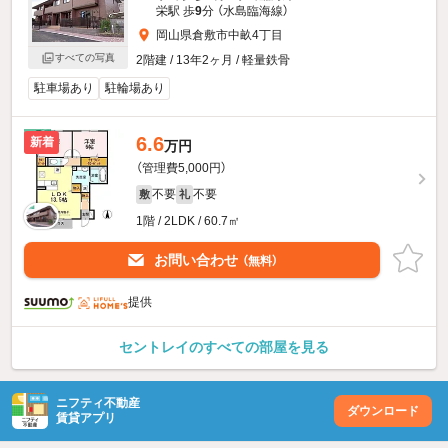
栄駅 歩
9
分 （水島臨海線）
岡山県倉敷市中畝4丁目
すべての写真
2階建 / 13年2ヶ月 / 軽量鉄骨
駐車場あり
駐輪場あり
6.6
新着
万円
（管理費5,000円）
不要
不要
敷
礼
1階 / 2LDK / 60.7㎡
お問い合わせ
（無料）
提供
セントレイのすべての部屋を見る
ニフティ不動産
ダウンロード
賃貸アプリ