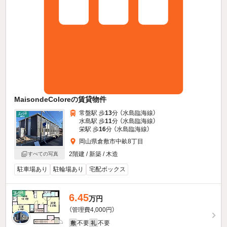
MaisondeColoreの賃貸物件
常盤駅 歩
13
分 （水島臨海線）
水島駅 歩
11
分 （水島臨海線）
栄駅 歩
16
分 （水島臨海線）
岡山県倉敷市中畝8丁目
2階建 / 新築 / 木造
すべての写真
駐車場あり
駐輪場あり
宅配ボックス
6.45
万円
（管理費4,000円）
不要
不要
敷
礼