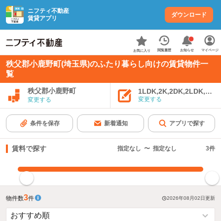
ニフティ不動産
ダウンロード
賃貸アプリ
お知らせ
閲覧履歴
マイページ
お気に入り
秩父郡小鹿野町(埼玉県)のふたり暮らし向けの賃貸物件一
覧
秩父郡小鹿野町
1LDK,2K,2DK,2LDK,3K,
変更する
変更する
条件を保存
新着通知
アプリで探す
賃料で探す
指定なし
〜
指定なし
3
件
指定した賃料で絞り込む
3
物件数
件
2026年08月02日
更新