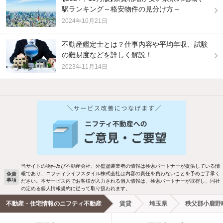
駅ランキング～格安物件の見分け方～
2024年10月21日
不動産鑑定士とは？仕事内容や平均年収、試験
の難易度などを詳しく解説！
2023年11月14日
他の人はこんな条件で絞り込んでいます！
人気のこだわり条件
バス・トイレ別
2階以上
駐車場あり
ペット相談
当サイトの物件及び不動産会社、外壁塗装業者の情報は検索パートナーが提供している情
報であり、ニフティライフスタイル株式会社は内容の責任を負わないことを予めご了承く
免責
洗濯機置場あり
独立洗面台
事項
ださい。本サービス内でお客様が入力される個人情報は、検索パートナーが取得し、同社
の定める個人情報規約に従って取り扱われます。
エアコンあり
都市ガス
不動産・住宅情報のニフティ不動産
賃貸
埼玉県
秩父郡小鹿野