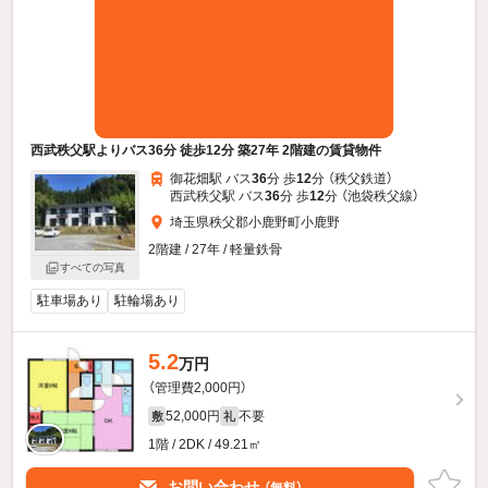
西武秩父駅よりバス36分 徒歩12分 築27年 2階建の賃貸物件
御花畑駅 バス
36
分 歩
12
分 （秩父鉄道）
西武秩父駅 バス
36
分 歩
12
分 （池袋秩父線）
埼玉県秩父郡小鹿野町小鹿野
2階建 / 27年 / 軽量鉄骨
すべての写真
駐車場あり
駐輪場あり
5.2
万円
（管理費2,000円）
52,000円
不要
敷
礼
1階 / 2DK / 49.21㎡
お問い合わせ