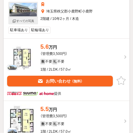
埼玉県秩父郡小鹿野町小鹿野
2階建 / 10年2ヶ月 / 木造
すべての写真
駐車場あり
駐輪場あり
5.6
万円
（管理費3,500円）
不要
不要
敷
礼
1階 / 2LDK / 57.0㎡
お問い合わせ
（無料）
提供
5.5
万円
（管理費3,500円）
不要
不要
敷
礼
1階 / 2LDK / 57.0㎡