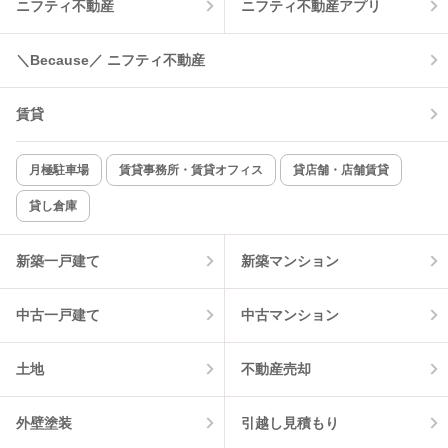
ニフティ不動産
ニフティ不動産アプリ
温水洗浄便座
オートロック
コンロ2口以上
追焚き機能
＼Because／ ニフティ不動産
TV付インターホン
角部屋
賃貸
新着のみ
インターネット無料
月極駐車場
賃貸事務所・賃貸オフィス
貸店舗・店舗賃貸
貸し倉庫
該当件数:
物件一覧に反映
3
件
新築一戸建て
新築マンション
中古一戸建て
中古マンション
土地
不動産売却
外壁塗装
引越し見積もり