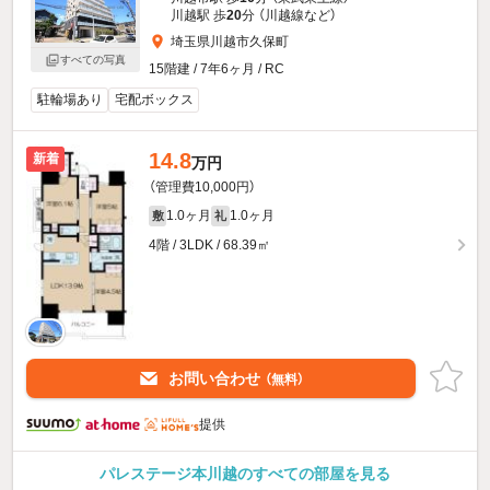
川越駅 歩
20
分 （川越線
など
）
埼玉県川越市久保町
すべての写真
15階建 / 7年6ヶ月 / RC
駐輪場あり
宅配ボックス
14.8
新着
万円
（管理費10,000円）
1.0ヶ月
1.0ヶ月
敷
礼
4階 / 3LDK / 68.39㎡
お問い合わせ
（無料）
提供
パレステージ本川越のすべての部屋を見る