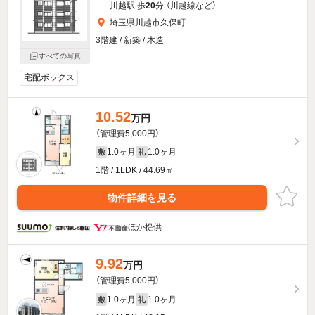
川越駅 歩
20
分 （川越線
など
）
埼玉県川越市久保町
3階建 / 新築 / 木造
すべての写真
宅配ボックス
10.52
万円
（管理費5,000円）
1.0ヶ月
1.0ヶ月
敷
礼
1階 / 1LDK / 44.69㎡
物件詳細を見る
ほか提供
9.92
万円
（管理費5,000円）
1.0ヶ月
1.0ヶ月
敷
礼