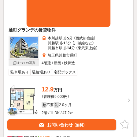
通町グランデの賃貸物件
本川越駅 歩
5
分 （西武新宿線）
川越駅 歩
13
分 （川越線
など
）
川越市駅 歩
14
分 （東武東上線）
埼玉県川越市通町
4階建 / 新築 / 鉄骨造
すべての写真
駐車場あり
駐輪場あり
宅配ボックス
12.9
万円
（管理費9,000円）
不要
2.0ヶ月
敷
礼
2階 / 1LDK / 47.2㎡
お問い合わせ
（無料）