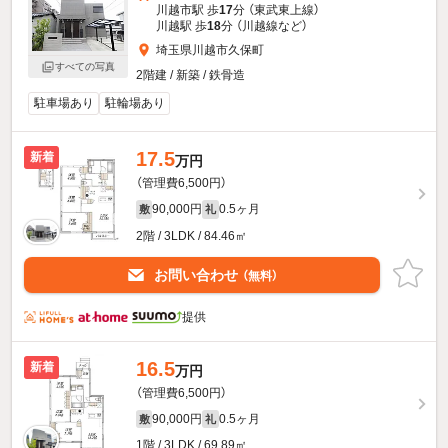
川越市駅 歩
17
分 （東武東上線）
川越駅 歩
18
分 （川越線
など
）
埼玉県川越市久保町
すべての写真
2階建 / 新築 / 鉄骨造
駐車場あり
駐輪場あり
17.5
新着
万円
（管理費6,500円）
90,000円
0.5ヶ月
敷
礼
2階 / 3LDK / 84.46㎡
お問い合わせ
（無料）
提供
16.5
新着
万円
（管理費6,500円）
90,000円
0.5ヶ月
敷
礼
1階 / 3LDK / 69.89㎡