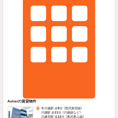
Astierの賃貸物件
本川越駅 歩
9
分 （西武新宿線）
川越駅 歩
11
分 （川越線
など
）
川越市駅 歩
12
分 （東武東上線）