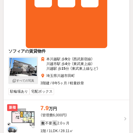
ソフィアの賃貸物件
本川越駅 歩
9
分 （西武新宿線）
川越市駅 歩
4
分 （東武東上線）
川越駅 歩
15
分 （東武東上線
など
）
埼玉県川越市田町
すべての写真
3階建 / 8年5ヶ月 / 軽量鉄骨
駐輪場あり
宅配ボックス
7.9
新着
万円
（管理費6,000円）
不要
2.0ヶ月
敷
礼
1階 / 1LDK / 28.11㎡