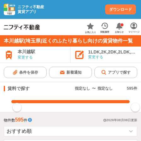
ニフティ不動産
ダウンロード
賃貸アプリ
お知らせ
閲覧履歴
マイページ
お気に入り
本川越駅(埼玉県)近くのふたり暮らし向けの賃貸物件一覧
本川越駅
1LDK,2K,2DK,2LDK,3K,
変更する
変更する
条件を保存
新着通知
アプリで探す
賃料で探す
指定なし
〜
指定なし
595
件
指定した賃料で絞り込む
595
物件数
件
2026年08月08日
更新