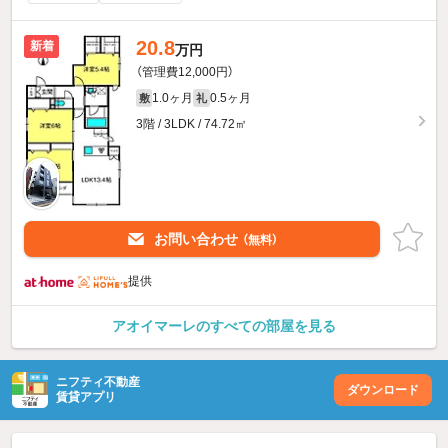
20.8
新着
万円
（管理費12,000円）
1.0ヶ月
0.5ヶ月
敷
礼
3階 / 3LDK / 74.72㎡
お問い合わせ
（無料）
提供
アオイマーレのすべての部屋を見る
ニフティ不動産
ダウンロード
賃貸アプリ