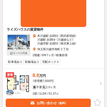
ライズハウスの賃貸物件
本川越駅 歩
23
分 （西武新宿線）
川越駅 歩
15
分 （川越線
など
）
川越市駅 歩
22
分 （東武東上線）
埼玉県川越市旭町２丁目
すべての写真
2階建 / 8年7ヶ月 / 軽量鉄骨
駐車場あり
駐輪場あり
宅配ボックス
8.6
新着
万円
（管理費7,000円）
不要
1.0ヶ月
敷
礼
1階 / 1LDK / 51.37㎡
お問い合わせ
（無料）