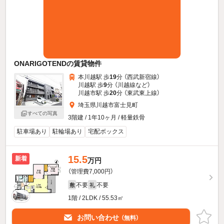
ONARIGOTENDの賃貸物件
本川越駅 歩
19
分 （西武新宿線）
川越駅 歩
9
分 （川越線
など
）
川越市駅 歩
20
分 （東武東上線）
埼玉県川越市富士見町
すべての写真
3階建 / 1年10ヶ月 / 軽量鉄骨
駐車場あり
駐輪場あり
宅配ボックス
15.5
新着
万円
（管理費7,000円）
不要
不要
敷
礼
1階 / 2LDK / 55.53㎡
お問い合わせ
（無料）