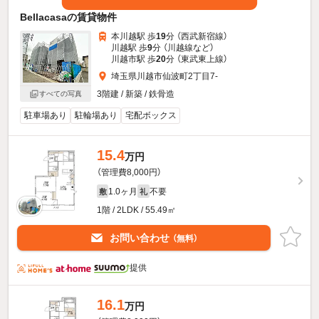
Bellacasaの賃貸物件
本川越駅 歩
19
分 （西武新宿線）
川越駅 歩
9
分 （川越線
など
）
川越市駅 歩
20
分 （東武東上線）
埼玉県川越市仙波町2丁目7-
3階建 / 新築 / 鉄骨造
すべての写真
駐車場あり
駐輪場あり
宅配ボックス
15.4
万円
（管理費8,000円）
1.0ヶ月
不要
敷
礼
1階 / 2LDK / 55.49㎡
お問い合わせ
（無料）
提供
16.1
万円