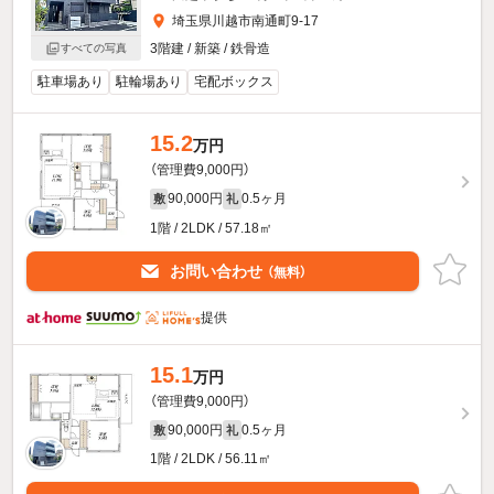
埼玉県川越市南通町9-17
3階建 / 新築 / 鉄骨造
すべての写真
駐車場あり
駐輪場あり
宅配ボックス
15.2
万円
（管理費9,000円）
90,000円
0.5ヶ月
敷
礼
1階 / 2LDK / 57.18㎡
お問い合わせ
（無料）
提供
15.1
万円
（管理費9,000円）
90,000円
0.5ヶ月
敷
礼
1階 / 2LDK / 56.11㎡