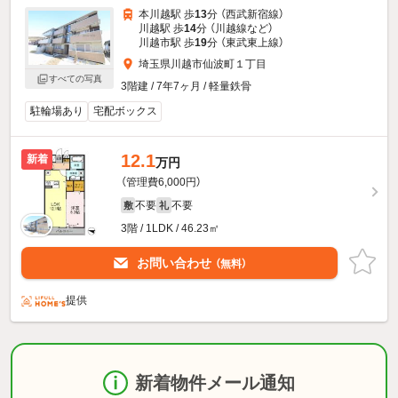
本川越駅 歩
13
分 （西武新宿線）
川越駅 歩
14
分 （川越線
など
）
川越市駅 歩
19
分 （東武東上線）
埼玉県川越市仙波町１丁目
すべての写真
3階建 / 7年7ヶ月 / 軽量鉄骨
駐輪場あり
宅配ボックス
12.1
新着
万円
（管理費6,000円）
不要
不要
敷
礼
3階 / 1LDK / 46.23㎡
お問い合わせ
（無料）
提供
新着物件メール通知