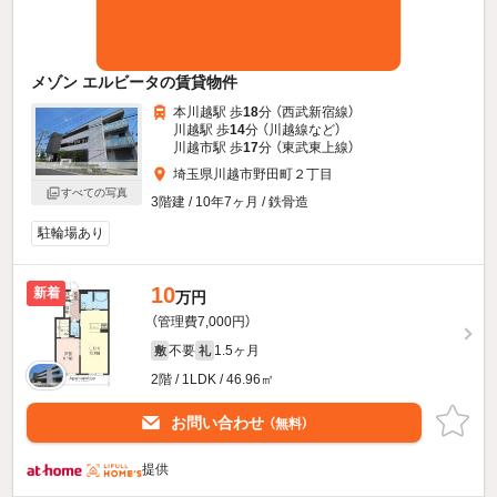
メゾン エルビータの賃貸物件
本川越駅 歩
18
分 （西武新宿線）
川越駅 歩
14
分 （川越線
など
）
川越市駅 歩
17
分 （東武東上線）
埼玉県川越市野田町２丁目
すべての写真
3階建 / 10年7ヶ月 / 鉄骨造
駐輪場あり
10
新着
万円
（管理費7,000円）
不要
1.5ヶ月
敷
礼
2階 / 1LDK / 46.96㎡
お問い合わせ
（無料）
提供