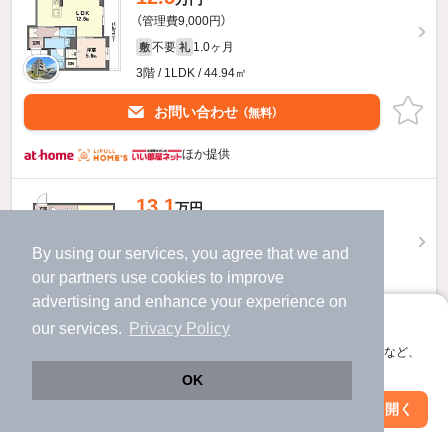
（管理費9,000円）
不要
1.0ヶ月
敷
礼
3階 / 1LDK / 44.94㎡
お問い合わせ
（無料）
ほか提供
13.1
万円
（管理費9,000円）
By using our services, you agree that we and
不要
2.0ヶ月
敷
礼
our
partners
use cookies to improve
3階 / 1LDK / 47.2㎡
advertising and enhance your experience on
お問い合わせ
アプリに切り替えて、サクサクお部屋探し
（無料）
our services.
Privacy Policy
会員登録なしですぐ使える。マップ検索やお気に入り保存など、
提供
アプリ限定の便利な機能が使えます！
OK
Web版で続行
アプリを開く
12.9
駅・沿線を変更
絞り込み条件を変更
万円
（管理費9,000円）