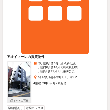
アオイマーレの賃貸物件
本川越駅 歩
6
分 （西武新宿線）
川越市駅 歩
10
分 （東武東上線）
川越駅 歩
19
分 （川越線
など
）
埼玉県川越市中原町1丁目9-2
4階建 / 3年5ヶ月 / 鉄骨造
すべての写真
駐輪場あり
宅配ボックス