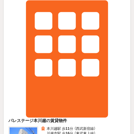
パレステージ本川越の賃貸物件
本川越駅 歩
11
分 （西武新宿線）
川越市駅 歩
16
分 （東武東上線）