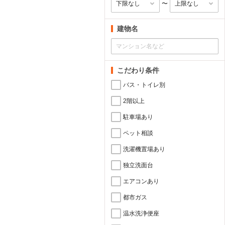
〜
建物名
こだわり条件
バス・トイレ別
2階以上
駐車場あり
ペット相談
洗濯機置場あり
独立洗面台
エアコンあり
都市ガス
温水洗浄便座