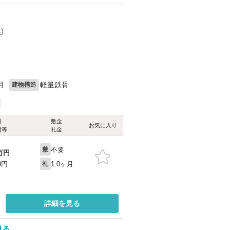
）
）
月
軽量鉄骨
建物構造
料
敷金
お気に入り
費等
礼金
不要
敷
万円
1.0ヶ月
0円
礼
詳細を見る
見る