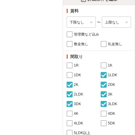
賃料
〜
管理費など込み
敷金無し
礼金無し
間取り
1R
1K
1DK
1LDK
2K
2DK
2LDK
3K
3DK
3LDK
4K
4DK
4LDK
5DK
5LDK以上