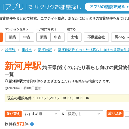
の賃貸物件をまとめて検索、ニフティ不動産。あなたにピッタリの賃貸物件をみつけ
マンションを買う
一戸建てを買う
建てる
新築
中古
新築
中古
土地
不動産会社
調べる
埼玉県
川越市
新河岸駅
新河岸駅近くのふたり暮らし向けの賃貸物件
新河岸駅
(埼玉県)近くのふたり暮らし向けの賃貸物
一覧
新河岸駅
の賃貸物件をさまざまなこだわり条件から検索できます。
2026年08月08日
更新
現在の選択条件：
1LDK,2K,2DK,2LDK,3K,3DK,3LDK
絞り込み
並び替え
＆
571
物件数
件