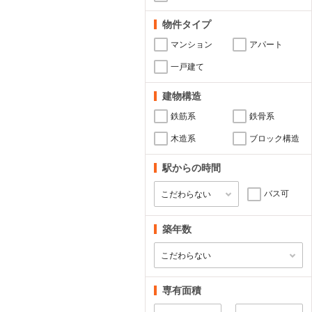
物件タイプ
マンション
アパート
一戸建て
建物構造
鉄筋系
鉄骨系
木造系
ブロック構造
駅からの時間
バス可
築年数
専有面積