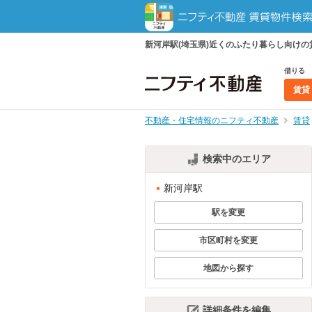
新河岸駅(埼玉県)近くのふたり暮らし向け
借りる
賃貸
不動産・住宅情報のニフティ不動産
賃貸
検索中のエリア
新河岸駅
駅を変更
市区町村を変更
地図から探す
詳細条件を編集