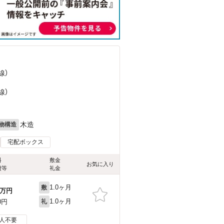
線）
線）
木造
物構造
宅配ボックス
料
敷金
お気に入り
費等
礼金
1.0ヶ月
敷
万円
1.0ヶ月
0円
礼
人不要