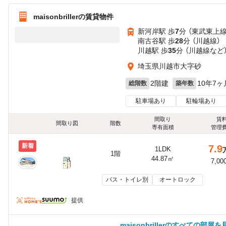
maisonbrillerの賃貸物件
新河岸駅 歩
7
分 （東武東上線
南古谷駅 歩
28
分 （川越線）
川越駅 歩
35
分 （川越線
など
埼玉県川越市大字砂
2階建
10年7ヶ
総階数
築年数
駐車場あり
駐輪場あり
間取り
賃
間取り図
階数
専有面積
管理
新着
7.9
1LDK
1階
44.87㎡
7,00
バス・トイレ別
オートロック
提供
maisonbrillerのすべての部屋を