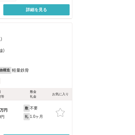
詳細を見る
）
）
線）
軽量鉄骨
物構造
料
敷金
お気に入り
費等
礼金
不要
敷
万円
1.0ヶ月
0円
礼