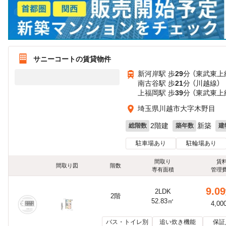
サニーコートの賃貸物件
新河岸駅 歩
29
分 （東武東上
南古谷駅 歩
21
分 （川越線）
上福岡駅 歩
39
分 （東武東上
埼玉県川越市大字木野目
2階建
新築
総階数
築年数
建
駐車場あり
駐輪場あり
間取り
賃
間取り図
階数
専有面積
管理
9.09
2LDK
2階
52.83㎡
4,00
バス・トイレ別
追い炊き機能
保証