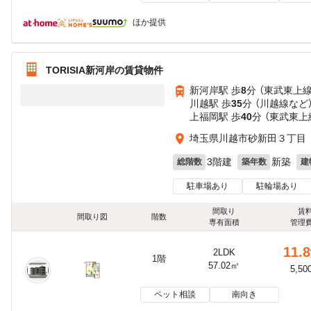
ほか提供
TORISIA新河岸の賃貸物件
新河岸駅 歩
8
分 （東武東上線
川越駅 歩
35
分 （川越線
など
上福岡駅 歩
40
分 （東武東上
埼玉県川越市砂新田３丁目
3階建
新築
総階数
築年数
建
駐車場あり
駐輪場あり
間取り
賃
間取り図
階数
専有面積
管理
11.8
2LDK
1階
57.02㎡
5,50
ペット相談
南向き