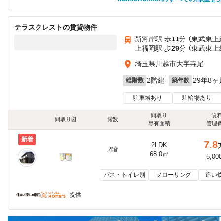
テラスクレストの賃貸物件
新河岸駅 歩
11
分 （東武東上
上福岡駅 歩
29
分 （東武東上
埼玉県川越市大字寺尾
2階建
29年8ヶ
総階数
築年数
駐車場あり
駐輪場あり
間取り
賃
間取り図
階数
専有面積
管理
新着
7.8
2LDK
2階
68.0㎡
5,00
バス・トイレ別
フローリング
追い
提供