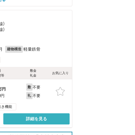
線）
線）
月
軽量鉄骨
建物構造
料
敷金
お気に入り
費等
礼金
不要
敷
万円
不要
0円
礼
炊き機能
詳細を見る