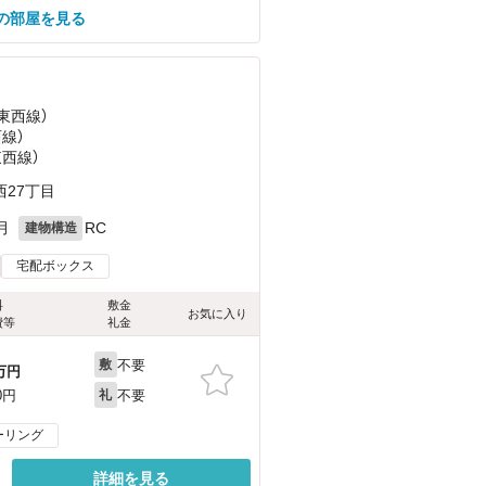
の部屋を見る
東西線）
西線）
東西線）
27丁目
月
RC
建物構造
宅配ボックス
料
敷金
お気に入り
費等
礼金
不要
敷
万円
不要
0円
礼
ーリング
詳細を見る