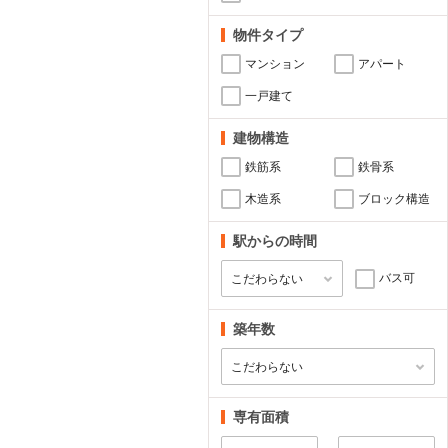
物件タイプ
マンション
アパート
一戸建て
建物構造
鉄筋系
鉄骨系
木造系
ブロック構造
駅からの時間
バス可
築年数
専有面積