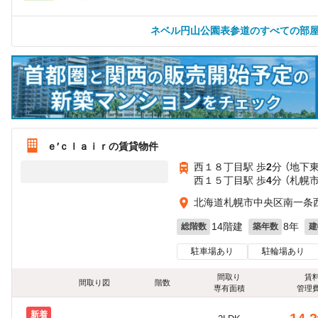
ネベル円山公園表参道のすべての部
ｅ′ｃｌａｉｒの賃貸物件
西１８丁目駅 歩
2
分 （地下
西１５丁目駅 歩
4
分 （札幌
北海道札幌市中央区南一条西
14階建
8年
総階数
築年数
建
駐車場あり
駐輪場あり
間取り
賃
間取り図
階数
専有面積
管理
新着