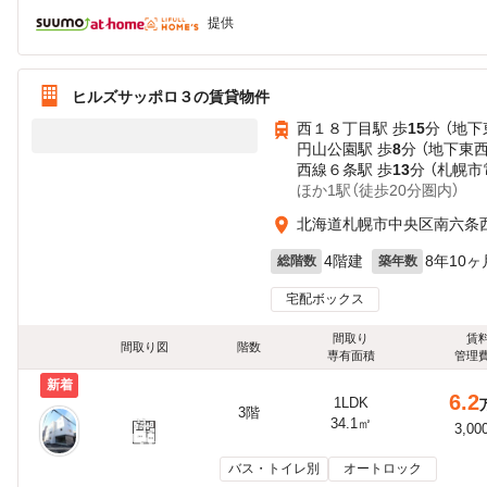
提供
ヒルズサッポロ３の賃貸物件
西１８丁目駅 歩
15
分 （地下
円山公園駅 歩
8
分 （地下東
西線６条駅 歩
13
分 （札幌市
ほか1駅（徒歩20分圏内）
北海道札幌市中央区南六条
4階建
8年10ヶ
総階数
築年数
宅配ボックス
間取り
賃
間取り図
階数
専有面積
管理
新着
6.2
1LDK
3階
34.1㎡
3,00
バス・トイレ別
オートロック