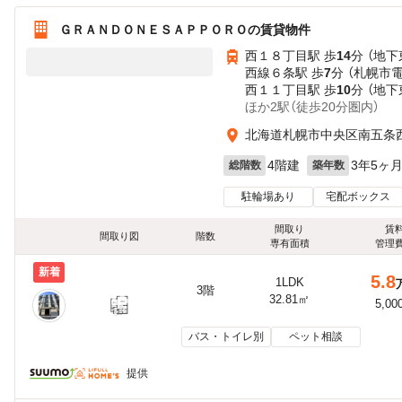
ＧＲＡＮＤＯＮＥＳＡＰＰＯＲＯの賃貸物件
西１８丁目駅 歩
14
分 （地下
西線６条駅 歩
7
分 （札幌市電
西１１丁目駅 歩
10
分 （地下
ほか2駅（徒歩20分圏内）
北海道札幌市中央区南五条
4階建
3年5ヶ
総階数
築年数
駐輪場あり
宅配ボックス
間取り
賃
間取り図
階数
専有面積
管理
新着
5.8
1LDK
3階
32.81㎡
5,00
バス・トイレ別
ペット相談
提供