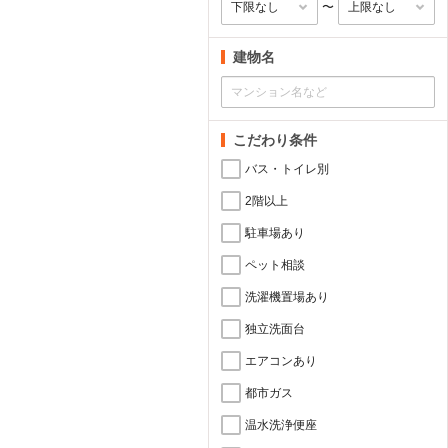
〜
建物名
こだわり条件
バス・トイレ別
2階以上
駐車場あり
ペット相談
洗濯機置場あり
独立洗面台
エアコンあり
都市ガス
温水洗浄便座