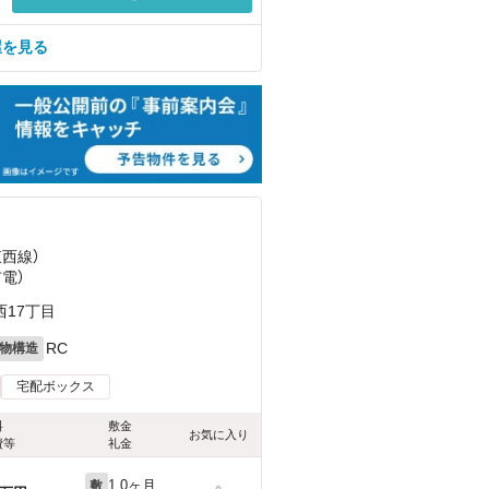
屋を見る
東西線）
市電）
17丁目
RC
物構造
宅配ボックス
料
敷金
お気に入り
費等
礼金
1.0ヶ月
敷