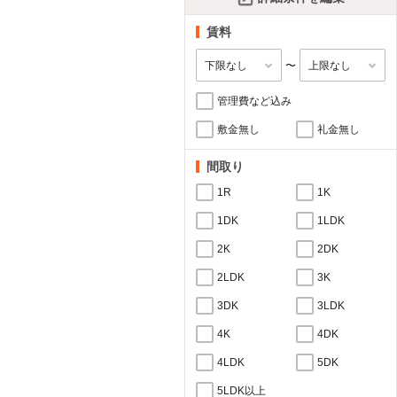
賃料
〜
管理費など込み
敷金無し
礼金無し
間取り
1R
1K
1DK
1LDK
2K
2DK
2LDK
3K
3DK
3LDK
4K
4DK
4LDK
5DK
5LDK以上