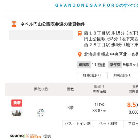
ＧＲＡＮＤＯＮＥＳＡＰＰＯＲＯのすべて
ネベル円山公園表参道の賃貸物件
西１８丁目駅 歩
15
分 （地下
円山公園駅 歩
3
分 （地下東
西２８丁目駅 歩
4
分 （地下
北海道札幌市中央区北一条西
11階建
5年6ヶ
総階数
築年数
駐車場あり
駐輪場あり
間取り
賃
間取り図
階数
専有面積
管理
新着
8.5
1LDK
3階
33.87㎡
8,00
バス・トイレ別
ペット相談
フロ
提供