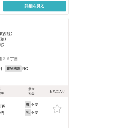
詳細を見る
東西線）
西線）
電）
西２６丁目
月
RC
建物構造
料
敷金
お気に入り
費等
礼金
不要
敷
万円
不要
0円
礼