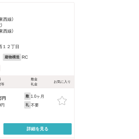
東西線）
）
東西線）
西１２丁目
月
RC
建物構造
料
敷金
お気に入り
費等
礼金
1.0ヶ月
敷
万円
不要
0円
礼
詳細を見る