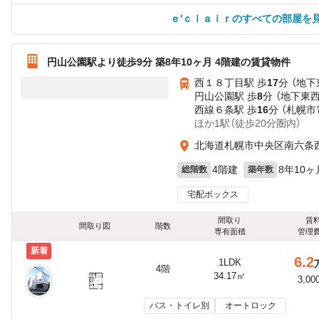
ｅ′ｃｌａｉｒのすべての部屋を
円山公園駅より徒歩9分 築8年10ヶ月 4階建の賃貸物件
西１８丁目駅 歩
17
分 （地下
円山公園駅 歩
8
分 （地下東
西線６条駅 歩
16
分 （札幌市
ほか1駅（徒歩20分圏内）
北海道札幌市中央区南六条
4階建
8年10ヶ
総階数
築年数
宅配ボックス
間取り
賃
間取り図
階数
専有面積
管理
新着
6.2
1LDK
4階
34.17㎡
3,00
バス・トイレ別
オートロック