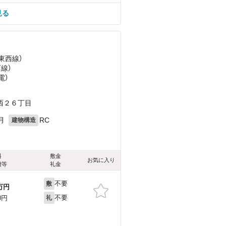
見る
東西線）
西線）
電）
西２６丁目
月
RC
建物構造
料
敷金
お気に入り
費等
礼金
不要
敷
万円
不要
0円
礼