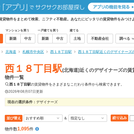
の賃貸物件をまとめて検索、ニフティ不動産。あなたにピッタリの賃貸物件をみつけ
マンションを買う
一戸建てを買う
建てる
新築
中古
新築
中古
土地
不動産会社
調べる
北海道
札幌市中央区
西１８丁目駅
西１８丁目駅近くのデザイナーズ
西１８丁目駅
(北海道)近くのデザイナーズの賃
物件一覧
西１８丁目駅
の賃貸物件をさまざまなこだわり条件から検索できます。
2026年08月07日
更新
現在の選択条件：
デザイナーズ
絞り込み
並び替え
＆
1,095
物件数
件