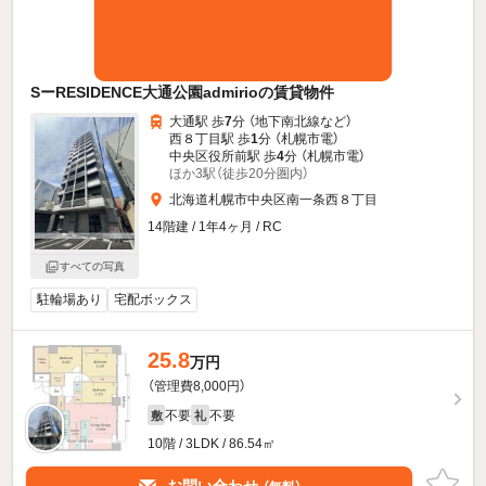
SーRESIDENCE大通公園admirioの賃貸物件
大通駅 歩
7
分 （地下南北線
など
）
西８丁目駅 歩
1
分 （札幌市電）
中央区役所前駅 歩
4
分 （札幌市電）
ほか3駅（徒歩20分圏内）
北海道札幌市中央区南一条西８丁目
14階建 / 1年4ヶ月 / RC
すべての写真
駐輪場あり
宅配ボックス
25.8
万円
（管理費8,000円）
不要
不要
敷
礼
10階 / 3LDK / 86.54㎡
お問い合わせ