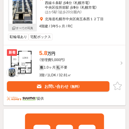
西線６条駅 歩
6
分 （札幌市電）
中央区役所前駅 歩
9
分 （札幌市電）
ほか5駅（徒歩20分圏内）
北海道札幌市中央区南五条西１２丁目
4階建 / 3年5ヶ月 / RC
すべての写真
駐輪場あり
宅配ボックス
5.8
新着
万円
（管理費5,000円）
1.0ヶ月
不要
敷
礼
3階 / 1LDK / 32.81㎡
お問い合わせ
（無料）
提供