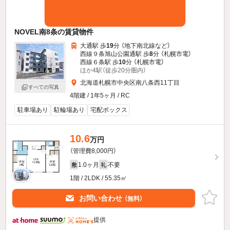
NOVEL南8条の賃貸物件
大通駅 歩
19
分 （地下南北線
など
）
西線９条旭山公園通駅 歩
8
分 （札幌市電）
西線６条駅 歩
10
分 （札幌市電）
ほか4駅（徒歩20分圏内）
北海道札幌市中央区南八条西11丁目
すべての写真
4階建 / 1年5ヶ月 / RC
駐車場あり
駐輪場あり
宅配ボックス
10.6
万円
（管理費8,000円）
1.0ヶ月
不要
敷
礼
1階 / 2LDK / 55.35㎡
お問い合わせ
（無料）
提供