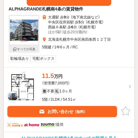
ALPHAGRANDE札幌南4条の賃貸物件
大通駅 歩
9
分 （地下南北線
など
）
中央区役所前駅 歩
5
分 （札幌市電）
西線６条駅 歩
6
分 （札幌市電）
ほか5駅（徒歩20分圏内）
北海道札幌市中央区南四条西１２丁目
5階建 / 1年6ヶ月 / RC
すべての写真
駐輪場あり
宅配ボックス
11.5
万円
（管理費7,000円）
不要
1.0ヶ月
敷
礼
5階 / 2LDK / 54.51㎡
お問い合わせ
（無料）
提供