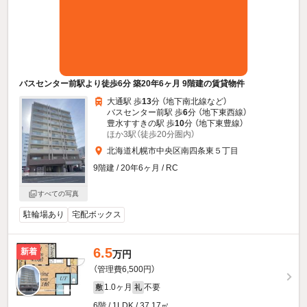
バスセンター前駅より徒歩6分 築20年6ヶ月 9階建の賃貸物件
大通駅 歩
13
分 （地下南北線
など
）
バスセンター前駅 歩
6
分 （地下東西線）
豊水すすきの駅 歩
10
分 （地下東豊線）
ほか3駅（徒歩20分圏内）
北海道札幌市中央区南四条東５丁目
9階建 / 20年6ヶ月 / RC
すべての写真
駐輪場あり
宅配ボックス
6.5
新着
万円
（管理費6,500円）
1.0ヶ月
不要
敷
礼
6階 / 1LDK / 37.17㎡