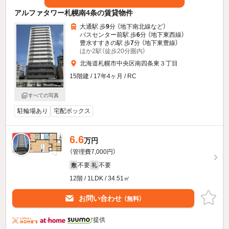
アルファタワー札幌南4条の賃貸物件
大通駅 歩
9
分 （地下南北線
など
）
バスセンター前駅 歩
6
分 （地下東西線）
豊水すすきの駅 歩
7
分 （地下東豊線）
ほか2駅（徒歩20分圏内）
北海道札幌市中央区南四条東３丁目
15階建 / 17年4ヶ月 / RC
すべての写真
駐輪場あり
宅配ボックス
6.6
新着
万円
（管理費7,000円）
不要
不要
敷
礼
12階 / 1LDK / 34.51㎡
お問い合わせ
（無料）
提供