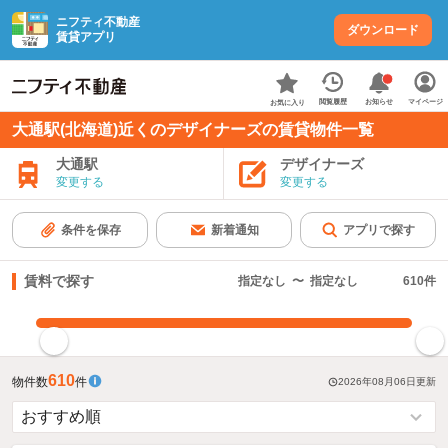
ニフティ不動産
ダウンロード
賃貸アプリ
お知らせ
閲覧履歴
マイページ
お気に入り
大通駅(北海道)近くのデザイナーズの賃貸物件一覧
大通駅
デザイナーズ
変更する
変更する
条件を保存
新着通知
アプリで探す
賃料で探す
指定なし
〜
指定なし
610
件
指定した賃料で絞り込む
610
物件数
件
2026年08月06日
更新