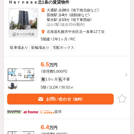
Ｈａｒｎｅｓｓ北1条の賃貸物件
大通駅 歩
20
分 （地下南北線
など
）
苗穂駅 歩
4
分 （函館線
など
）
菊水駅 歩
13
分 （地下東西線）
ほか2駅（徒歩20分圏内）
北海道札幌市中央区北一条東12丁目
すべての写真
5階建 / 2年1ヶ月 / RC
駐車場あり
駐輪場あり
宅配ボックス
6.5
万円
（管理費5,000円）
1.0ヶ月
不要
敷
礼
5階 / 1LDK / 30.02㎡
お問い合わせ
（無料）
提供
6.4
万円