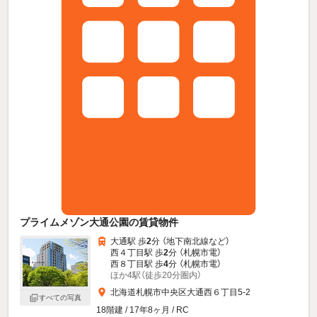
プライムメゾン大通公園の賃貸物件
大通駅 歩
2
分 （地下南北線
など
）
西４丁目駅 歩
2
分 （札幌市電）
西８丁目駅 歩
4
分 （札幌市電）
ほか4駅（徒歩20分圏内）
北海道札幌市中央区大通西６丁目5-2
すべての写真
18階建 / 17年8ヶ月 / RC