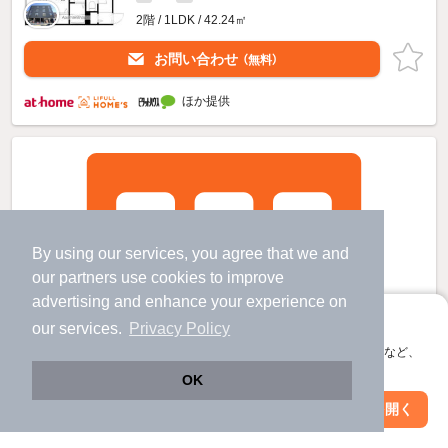
2階 / 1LDK / 42.24㎡
お問い合わせ
（無料）
ほか提供
By using our services, you agree that we and
our
partners
use cookies to improve
advertising and enhance your experience on
アプリに切り替えて、サクサクお部屋探し
our services.
Privacy Policy
会員登録なしですぐ使える。マップ検索やお気に入り保存など、
アプリ限定の便利な機能が使えます！
OK
Web版で続行
アプリを開く
駅・沿線を変更
絞り込み条件を変更