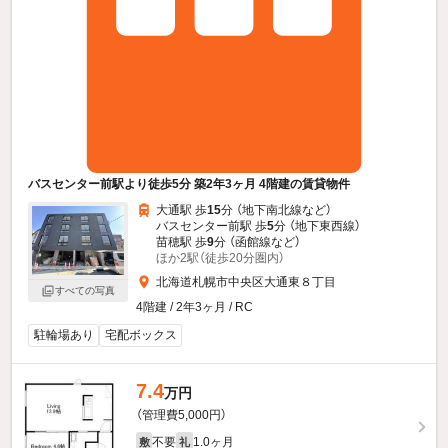
バスセンター前駅より徒歩5分 築2年3ヶ月 4階建の賃貸物件
大通駅 歩
15
分 （地下南北線
など
）
バスセンター前駅 歩
5
分 （地下東西線）
苗穂駅 歩
9
分 （函館線
など
）
ほか2駅（徒歩20分圏内）
北海道札幌市中央区大通東８丁目
すべての写真
4階建 / 2年3ヶ月 / RC
駐輪場あり
宅配ボックス
7.4
万円
（管理費5,000円）
不要
1.0ヶ月
敷
礼