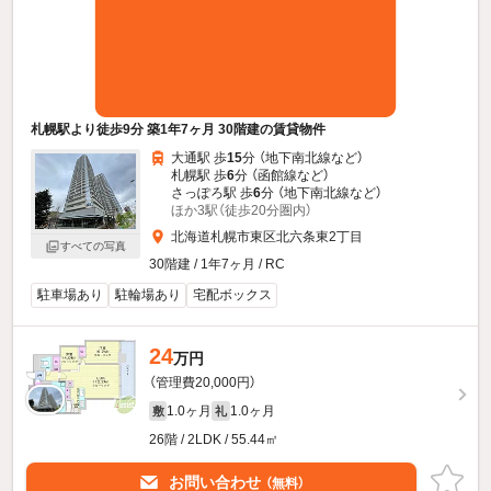
札幌駅より徒歩9分 築1年7ヶ月 30階建の賃貸物件
大通駅 歩
15
分 （地下南北線
など
）
札幌駅 歩
6
分 （函館線
など
）
さっぽろ駅 歩
6
分 （地下南北線
など
）
ほか3駅（徒歩20分圏内）
北海道札幌市東区北六条東2丁目
すべての写真
30階建 / 1年7ヶ月 / RC
駐車場あり
駐輪場あり
宅配ボックス
24
万円
（管理費20,000円）
1.0ヶ月
1.0ヶ月
敷
礼
26階 / 2LDK / 55.44㎡
お問い合わせ
（無料）