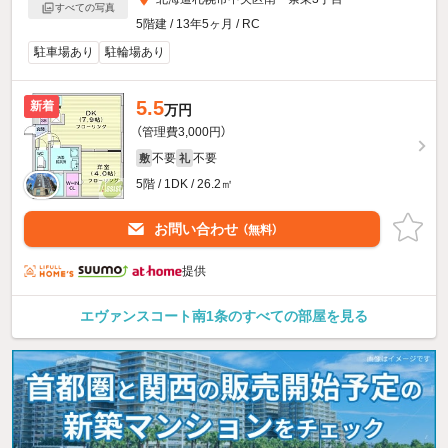
すべての写真
5階建 / 13年5ヶ月 / RC
駐車場あり
駐輪場あり
5.5
新着
万円
（管理費3,000円）
不要
不要
敷
礼
5階 / 1DK / 26.2㎡
お問い合わせ
（無料）
提供
エヴァンスコート南1条のすべての部屋を見る