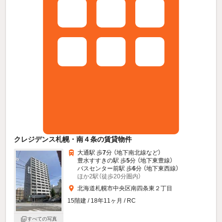
クレジデンス札幌・南４条の賃貸物件
大通駅 歩
7
分 （地下南北線
など
）
豊水すすきの駅 歩
5
分 （地下東豊線）
バスセンター前駅 歩
6
分 （地下東西線）
ほか2駅（徒歩20分圏内）
北海道札幌市中央区南四条東２丁目
15階建 / 18年11ヶ月 / RC
すべての写真