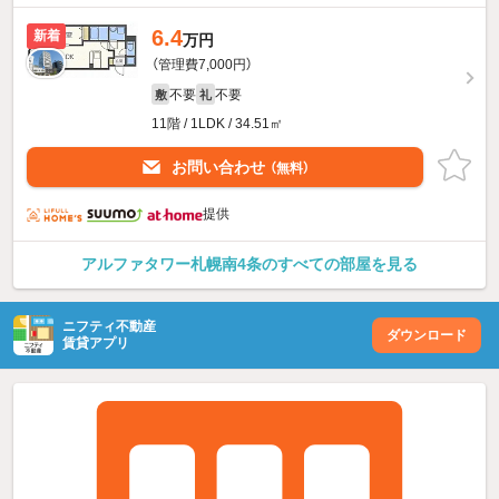
6.4
新着
万円
（管理費7,000円）
不要
不要
敷
礼
11階 / 1LDK / 34.51㎡
お問い合わせ
（無料）
提供
アルファタワー札幌南4条のすべての部屋を見る
ニフティ不動産
ダウンロード
賃貸アプリ