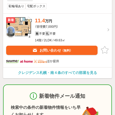
駐輪場あり
宅配ボックス
11.4
新着
万円
（管理費7,000円）
不要
不要
敷
礼
14階 / 2LDK / 49.63㎡
お問い合わせ
（無料）
ほか提供
クレジデンス札幌・南４条のすべての部屋を見る
新着物件メール通知
検索中の条件の新着物件情報をいち早
くお知らせします