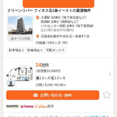
クリーンリバー フィネス北1条イーストの賃貸物件
大通駅 歩
19
分 （地下南北線
など
）
苗穂駅 歩
8
分 （函館線
など
）
バスセンター前駅 歩
9
分 （地下東西線）
ほか2駅（徒歩20分圏内）
北海道札幌市中央区北一条東9丁目
すべての写真
15階建 / 2年2ヶ月 / RC
駐車場あり
駐輪場あり
宅配ボックス
14
万円
（管理費10,000円）
1.0ヶ月
1.0ヶ月
敷
礼
13階 / 2LDK / 62.98㎡
お問い合わせ
（無料）
提供