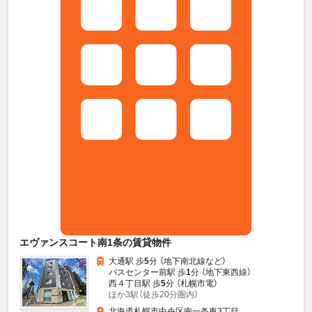
エヴァンスコート南1条の賃貸物件
大通駅 歩
5
分 （地下南北線
など
）
バスセンター前駅 歩
1
分 （地下東西線）
西４丁目駅 歩
5
分 （札幌市電）
ほか3駅（徒歩20分圏内）
北海道札幌市中央区南一条東3丁目