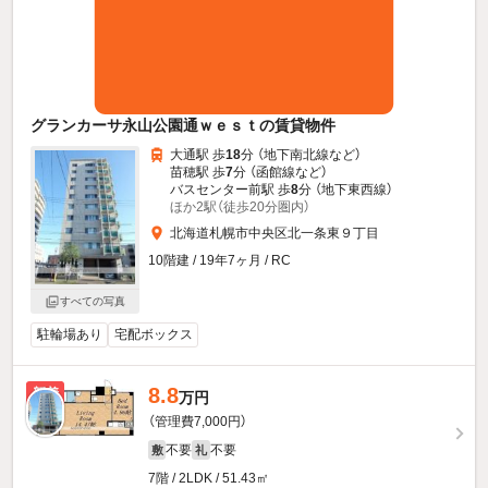
グランカーサ永山公園通ｗｅｓｔの賃貸物件
大通駅 歩
18
分 （地下南北線
など
）
苗穂駅 歩
7
分 （函館線
など
）
バスセンター前駅 歩
8
分 （地下東西線）
ほか2駅（徒歩20分圏内）
北海道札幌市中央区北一条東９丁目
10階建 / 19年7ヶ月 / RC
すべての写真
駐輪場あり
宅配ボックス
8.8
新着
万円
（管理費7,000円）
不要
不要
敷
礼
7階 / 2LDK / 51.43㎡