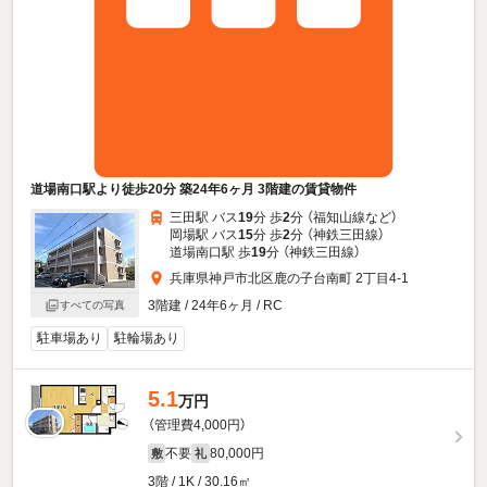
道場南口駅より徒歩20分 築24年6ヶ月 3階建の賃貸物件
三田駅 バス
19
分 歩
2
分 （福知山線
など
）
岡場駅 バス
15
分 歩
2
分 （神鉄三田線）
道場南口駅 歩
19
分 （神鉄三田線）
兵庫県神戸市北区鹿の子台南町 2丁目4-1
3階建 / 24年6ヶ月 / RC
すべての写真
駐車場あり
駐輪場あり
5.1
万円
（管理費4,000円）
不要
80,000円
敷
礼
3階 / 1K / 30.16㎡