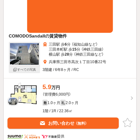
COMODOSandaIIの賃貸物件
三田駅 歩
6
分 （福知山線
など
）
三田本町駅 歩
15
分 （神鉄三田線）
横山駅 歩
28
分 （神鉄三田線
など
）
兵庫県三田市高次１丁目10番22号
3階建 / 6年8ヶ月 / RC
すべての写真
5.9
万円
（管理費6,000円）
1.0ヶ月
2.0ヶ月
敷
礼
1階 / 1R / 22.36㎡
お問い合わせ
（無料）
提供