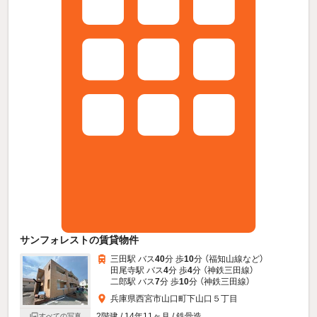
サンフォレストの賃貸物件
三田駅 バス
40
分 歩
10
分 （福知山線
など
）
田尾寺駅 バス
4
分 歩
4
分 （神鉄三田線）
二郎駅 バス
7
分 歩
10
分 （神鉄三田線）
兵庫県西宮市山口町下山口５丁目
2階建 / 14年11ヶ月 / 鉄骨造
すべての写真