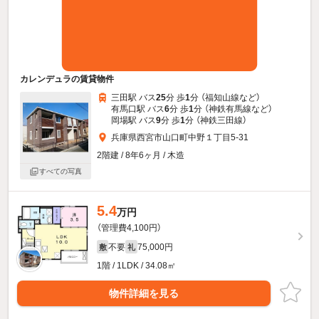
カレンデュラの賃貸物件
三田駅 バス
25
分 歩
1
分 （福知山線
など
）
有馬口駅 バス
6
分 歩
1
分 （神鉄有馬線
など
）
岡場駅 バス
9
分 歩
1
分 （神鉄三田線）
兵庫県西宮市山口町中野１丁目5-31
2階建 / 8年6ヶ月 / 木造
すべての写真
5.4
万円
（管理費4,100円）
不要
75,000円
敷
礼
1階 / 1LDK / 34.08㎡
物件詳細を見る