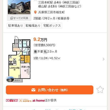
三田本町駅 歩
4
分 （神鉄三田線）
横山駅 歩
13
分 （神鉄三田線
など
）
兵庫県三田市相生町
すべての写真
2階建 / 2年2ヶ月 / 軽量鉄骨
駐車場あり
駐輪場あり
宅配ボックス
9.2
万円
（管理費6,500円）
不要
2.0ヶ月
敷
礼
1階 / 1LDK / 41.52㎡
お問い合わせ
（無料）
ほか提供