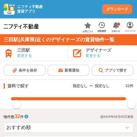
ニフティ不動産
ダウンロード
賃貸アプリ
お知らせ
閲覧履歴
マイページ
お気に入り
三田駅(兵庫県)近くのデザイナーズの賃貸物件一覧
三田駅
デザイナーズ
変更する
変更する
条件を保存
新着通知
アプリで探す
賃料で探す
指定なし
〜
指定なし
32
件
指定した賃料で絞り込む
32
物件数
件
2026年08月05日
更新