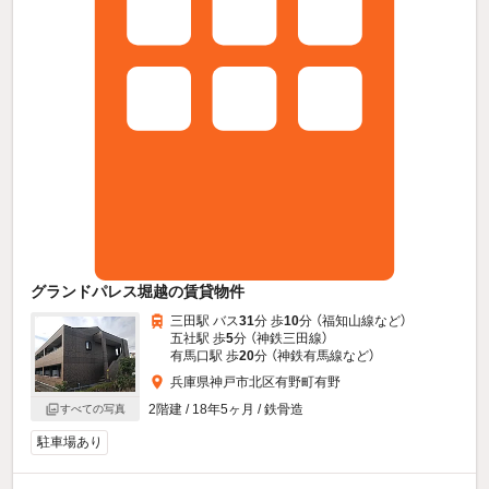
グランドパレス堀越の賃貸物件
三田駅 バス
31
分 歩
10
分 （福知山線
など
）
五社駅 歩
5
分 （神鉄三田線）
有馬口駅 歩
20
分 （神鉄有馬線
など
）
兵庫県神戸市北区有野町有野
2階建 / 18年5ヶ月 / 鉄骨造
すべての写真
駐車場あり