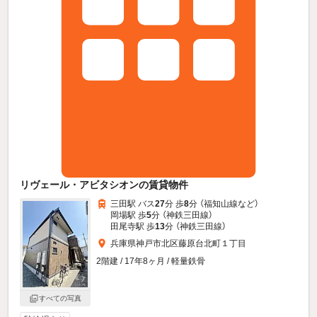
リヴェール・アビタシオンの賃貸物件
三田駅 バス
27
分 歩
8
分 （福知山線
など
）
岡場駅 歩
5
分 （神鉄三田線）
田尾寺駅 歩
13
分 （神鉄三田線）
兵庫県神戸市北区藤原台北町１丁目
2階建 / 17年8ヶ月 / 軽量鉄骨
すべての写真