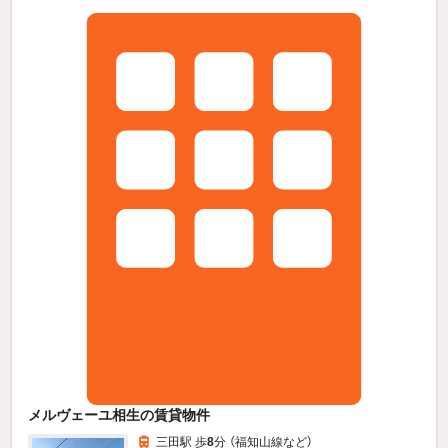
メルヴェーユ相生の賃貸物件
三田駅 歩
8
分 （福知山線
など
）