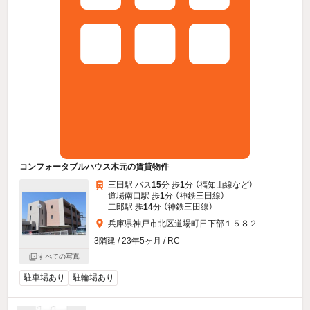
コンフォータブルハウス木元の賃貸物件
三田駅 バス
15
分 歩
1
分 （福知山線
など
）
道場南口駅 歩
1
分 （神鉄三田線）
二郎駅 歩
14
分 （神鉄三田線）
兵庫県神戸市北区道場町日下部１５８２
3階建 / 23年5ヶ月 / RC
すべての写真
駐車場あり
駐輪場あり