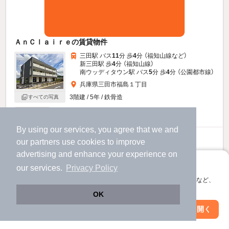
ＡｎＣｌａｉｒｅの賃貸物件
三田駅 バス
11
分 歩
4
分 （福知山線
など
）
新三田駅 歩
4
分 （福知山線）
南ウッディタウン駅 バス
5
分 歩
4
分 （公園都市線）
兵庫県三田市福島１丁目
3階建 / 5年 / 鉄骨造
すべての写真
駐輪場あり
By using our services, you agree that we and
6.8
our
partners
use cookies to improve
万円
advertising and enhance your experience on
（管理費4,500円）
アプリに切り替えて、サクサクお部屋探し
1.0ヶ月
80,000円
our services.
Privacy Policy
敷
礼
会員登録なしですぐ使える。マップ検索やお気に入り保存など、
2階 / 1K / 30.96㎡
アプリ限定の便利な機能が使えます！
OK
Web版で続行
アプリを開く
駅・沿線を変更
絞り込み条件を変更