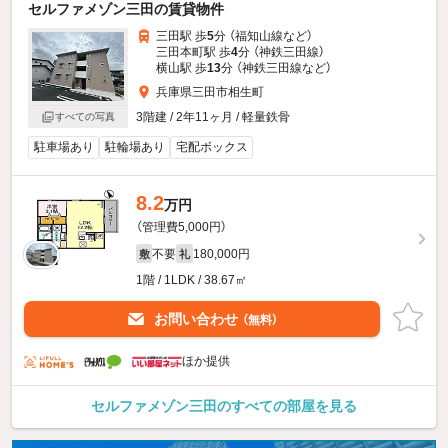
セルファメゾン三田の賃貸物件
三田駅 歩
5
分 （福知山線
など
）
三田本町駅 歩
4
分 （神鉄三田線）
横山駅 歩
13
分 （神鉄三田線
など
）
兵庫県三田市相生町
3階建 / 2年11ヶ月 / 軽量鉄骨
すべての写真
駐車場あり
駐輪場あり
宅配ボックス
8.2
万円
（管理費5,000円）
不要
180,000円
敷
礼
1階 / 1LDK / 38.67㎡
お問い合わせ
（無料）
ほか提供
セルファメゾン三田のすべての部屋を見る