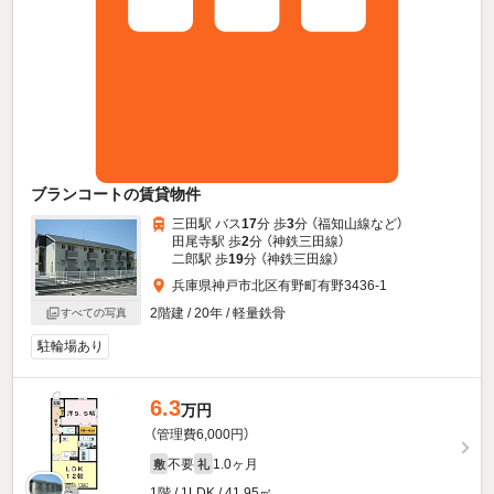
ブランコートの賃貸物件
三田駅 バス
17
分 歩
3
分 （福知山線
など
）
田尾寺駅 歩
2
分 （神鉄三田線）
二郎駅 歩
19
分 （神鉄三田線）
兵庫県神戸市北区有野町有野3436-1
2階建 / 20年 / 軽量鉄骨
すべての写真
駐輪場あり
6.3
万円
（管理費6,000円）
不要
1.0ヶ月
敷
礼
1階 / 1LDK / 41.95㎡