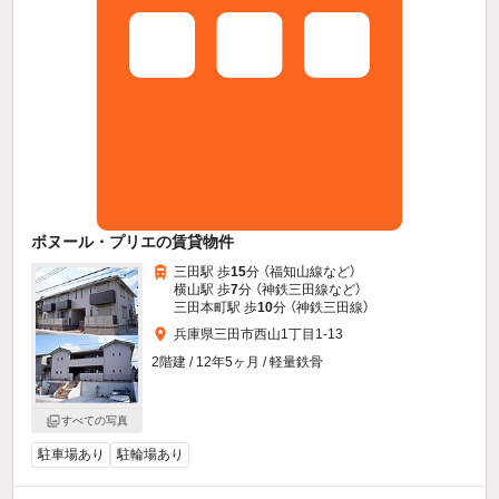
ボヌール・プリエの賃貸物件
三田駅 歩
15
分 （福知山線
など
）
横山駅 歩
7
分 （神鉄三田線
など
）
三田本町駅 歩
10
分 （神鉄三田線）
兵庫県三田市西山1丁目1-13
2階建 / 12年5ヶ月 / 軽量鉄骨
すべての写真
駐車場あり
駐輪場あり