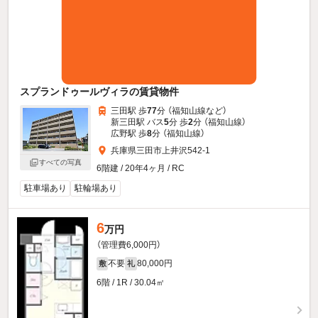
スプランドゥールヴィラの賃貸物件
三田駅 歩
77
分 （福知山線
など
）
新三田駅 バス
5
分 歩
2
分 （福知山線）
広野駅 歩
8
分 （福知山線）
兵庫県三田市上井沢542-1
すべての写真
6階建 / 20年4ヶ月 / RC
駐車場あり
駐輪場あり
6
万円
（管理費6,000円）
不要
80,000円
敷
礼
6階 / 1R / 30.04㎡