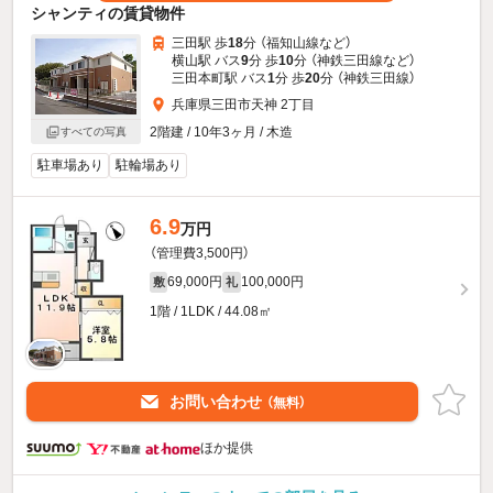
シャンティの賃貸物件
三田駅 歩
18
分 （福知山線
など
）
横山駅 バス
9
分 歩
10
分 （神鉄三田線
など
）
三田本町駅 バス
1
分 歩
20
分 （神鉄三田線）
兵庫県三田市天神 2丁目
2階建 / 10年3ヶ月 / 木造
すべての写真
駐車場あり
駐輪場あり
6.9
万円
（管理費3,500円）
69,000円
100,000円
敷
礼
1階 / 1LDK / 44.08㎡
お問い合わせ
（無料）
ほか提供