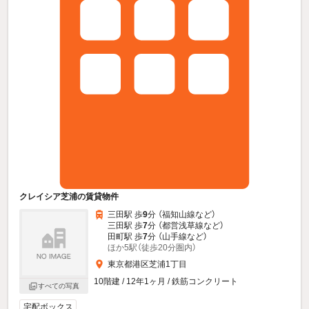
クレイシア芝浦の賃貸物件
三田駅 歩
9
分 （福知山線
など
）
三田駅 歩
7
分 （都営浅草線
など
）
田町駅 歩
7
分 （山手線
など
）
ほか5駅（徒歩20分圏内）
東京都港区芝浦1丁目
10階建 / 12年1ヶ月 / 鉄筋コンクリート
すべての写真
宅配ボックス